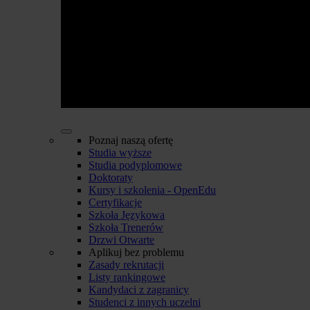
Poznaj naszą ofertę
Studia wyższe
Studia podyplomowe
Doktoraty
Kursy i szkolenia - OpenEdu
Certyfikacje
Szkoła Językowa
Szkoła Trenerów
Drzwi Otwarte
Aplikuj bez problemu
Zasady rekrutacji
Listy rankingowe
Kandydaci z zagranicy
Studenci z innych uczelni