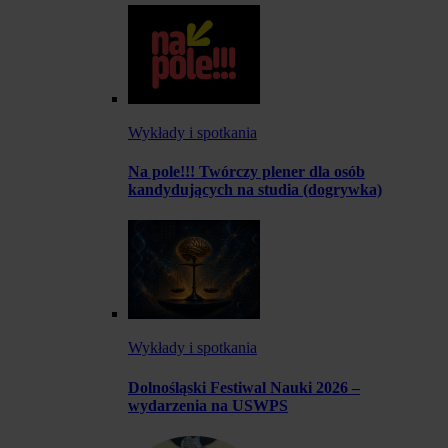
Wykłady i spotkania
Na pole!!! Twórczy plener dla osób
kandydujących na studia (dogrywka)
Wykłady i spotkania
Dolnośląski Festiwal Nauki 2026 –
wydarzenia na USWPS