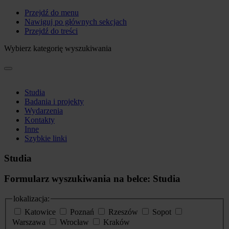
Przejdź do menu
Nawiguj po głównych sekcjach
Przejdź do treści
Wybierz kategorię wyszukiwania
Studia
Badania i projekty
Wydarzenia
Kontakty
Inne
Szybkie linki
Studia
Formularz wyszukiwania na belce: Studia
lokalizacja:
Katowice
Poznań
Rzeszów
Sopot
Warszawa
Wrocław
Kraków