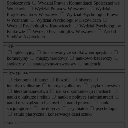
Społecznych
Wydział Prawa i Komunikacji Społecznej we
Wrocławiu
Wydział Prawa w Warszawie
Wydział
Projektowania w Warszawie
Wydział Psychologii i Prawa
w Poznaniu
Wydział Psychologii w Katowicach
Wydział Psychologii w Katowicach
Wydział Psychologii w
Krakowie
Wydział Psychologii w Warszawie
Zakład
Studiów Azjatyckich
typ:
aplikacyjny
finansowany ze środków europejskich
komercyjny
międzynarodowy
naukowo-badawczy
społeczny
strategiczno-rozwojowy
studencki
dyscyplina:
ekonomia i finanse
filozofia
historia
interdyscyplinarne
interdyscyplinarny
językoznawstwo
literaturoznawstwo
nauki o komunikacji i mediach
nauki o kulturze i religii
nauki o polityce i administracji
nauki o zarządzaniu i jakości
nauki prawne
nauki
socjologiczne
nie dotyczy
psychiatria
psychologia
sztuki plastyczne i konserwacja dzieł sztuki
status: