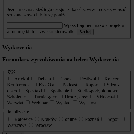
Jeżeli nie znalazłeś tego czego szukałeś zawsze możesz wpisać
szukane słowo lub frazę poniżej
Wpisz fragment nazwy projektu
albo imię i/lub nazwisko kierownika
Szukaj
Wydarzenia
Formularz wyszukiwania na belce: Wydarzenia
typ:
Artykuł
Debata
Ebook
Festiwal
Koncert
Konferencja
Książka
Podcast
Raport
Silent-
disco
Spektakl
Spotkanie
Studia-podyplomowe
Szkolenie
Turniej-gier
Uroczystość
Videocast
Warsztat
Webinar
Wykład
Wystawa
lokalizacja:
Katowice
Kraków
online
Poznań
Sopot
Warszawa
Wrocław