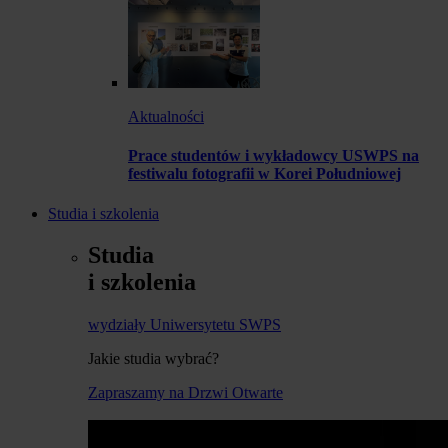
Aktualności
Prace studentów i wykładowcy USWPS na
festiwalu fotografii w Korei Południowej
Studia i szkolenia
Studia
i szkolenia
wydziały Uniwersytetu SWPS
Jakie studia wybrać?
Zapraszamy na Drzwi Otwarte