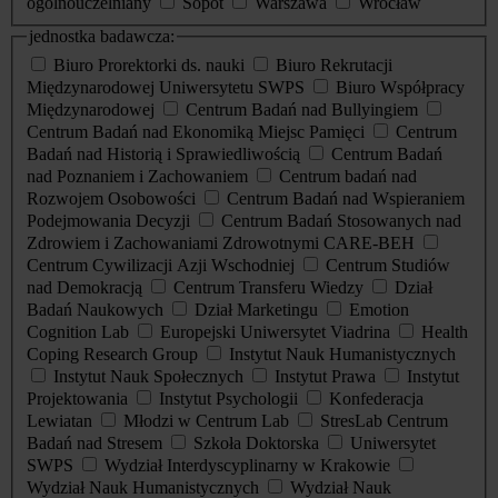
ogólnouczelniany
Sopot
Warszawa
Wrocław
jednostka badawcza:
Biuro Prorektorki ds. nauki
Biuro Rekrutacji
Międzynarodowej Uniwersytetu SWPS
Biuro Współpracy
Międzynarodowej
Centrum Badań nad Bullyingiem
Centrum Badań nad Ekonomiką Miejsc Pamięci
Centrum
Badań nad Historią i Sprawiedliwością
Centrum Badań
nad Poznaniem i Zachowaniem
Centrum badań nad
Rozwojem Osobowości
Centrum Badań nad Wspieraniem
Podejmowania Decyzji
Centrum Badań Stosowanych nad
Zdrowiem i Zachowaniami Zdrowotnymi CARE-BEH
Centrum Cywilizacji Azji Wschodniej
Centrum Studiów
nad Demokracją
Centrum Transferu Wiedzy
Dział
Badań Naukowych
Dział Marketingu
Emotion
Cognition Lab
Europejski Uniwersytet Viadrina
Health
Coping Research Group
Instytut Nauk Humanistycznych
Instytut Nauk Społecznych
Instytut Prawa
Instytut
Projektowania
Instytut Psychologii
Konfederacja
Lewiatan
Młodzi w Centrum Lab
StresLab Centrum
Badań nad Stresem
Szkoła Doktorska
Uniwersytet
SWPS
Wydział Interdyscyplinarny w Krakowie
Wydział Nauk Humanistycznych
Wydział Nauk