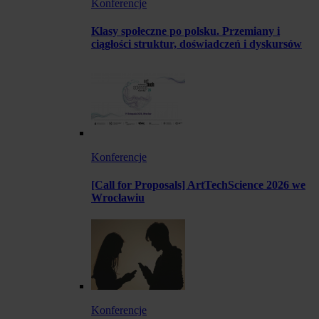
Konferencje
Klasy społeczne po polsku. Przemiany i
ciągłości struktur, doświadczeń i dyskursów
Konferencje
[Call for Proposals] ArtTechScience 2026 we
Wrocławiu
Konferencje