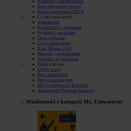
Kampusy i infrastruktura
Zrównoważony rozwój
Sojusz europejski ERUA
Co się u nas dzieje
Aktualności
Konferencje i seminaria
Wykłady i spotkania
Drzwi Otwarte
Co po licencjacie?
Kurs Matura 2026
Nagrody i wyróżnienia
Nowości wydawnicze
Dołącz do nas
Oferty pracy
Pion akademicki
Pion organizacyjny
HR Excellence in Research
Akademicki Program Stażowy
Wiadomości z kategorii
My, Uniwersytet