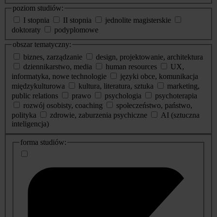
poziom studiów:
I stopnia
II stopnia
jednolite magisterskie
doktoraty
podyplomowe
obszar tematyczny:
biznes, zarządzanie
design, projektowanie, architektura
dziennikarstwo, media
human resources
UX,
informatyka, nowe technologie
języki obce, komunikacja
międzykulturowa
kultura, literatura, sztuka
marketing,
public relations
prawo
psychologia
psychoterapia
rozwój osobisty, coaching
społeczeństwo, państwo,
polityka
zdrowie, zaburzenia psychiczne
AI (sztuczna
inteligencja)
dodatkowe
forma studiów:
informacje
o
studiach