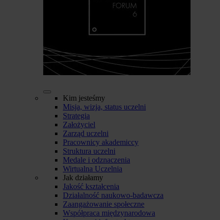
Kim jesteśmy
Misja, wizja, status uczelni
Strategia
Założyciel
Zarząd uczelni
Pracownicy akademiccy
Struktura uczelni
Medale i odznaczenia
Wirtualna Uczelnia
Jak działamy
Jakość kształcenia
Działalność naukowo-badawcza
Zaangażowanie społeczne
Współpraca międzynarodowa