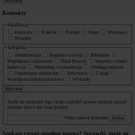
Wyszukaj
Kontakty
lokalizacja:
Katowice
Kraków
Poznań
Sopot
Warszawa
Wrocław
kategoria:
Administracja
Badania i rozwój
Biblioteka
Współpraca z biznesem
Dział Prawny
Instytuty i centra
badawcze
Marketing i komunikacja
Obsługa studenta
Organizacje studenckie
Rekrutacja
Usługi
Współpraca międzynarodowa
Wydziały
Wyszukaj
Jeżeli nie znalazłeś tego czego szukałeś zawsze możesz wpisać
szukane słowo lub frazę poniżej
Wpisz nazwę jednostki
Szukaj
Szukasz czegoś zupełnie innego? Sprawdź, może się