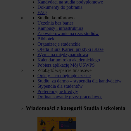
Kandydaci na studia podyplomowe
Dokumenty do pobrania
FAQ
Studiuj komfortowo
Uczelnia bez barier
Kampusy i infrastruktura
Zakwaterowanie na czas studiów
Biblioteki
Organizacje studenckie
Oferta Biura Karier: praktyki i staże
Wymiana międzynarodowa
Kalendarium roku akademickiego
Pobierz aplikację Mój USWPS
Zdobądź wsparcie finansowe
Opłaty – co obejmuje czesne
Studiuj za darmo – stypendia dla kandydatów
Stypendia dla studentów
Preferencyjne kredyty
Dofinansowanie przez pracodawcę
Wiadomości z kategorii
Studia i szkolenia