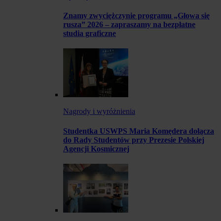
Znamy zwyciężczynie programu „Głowa się
rusza” 2026 – zapraszamy na bezpłatne
studia graficzne
Nagrody i wyróżnienia
Studentka USWPS Maria Komędera dołącza
do Rady Studentów przy Prezesie Polskiej
Agencji Kosmicznej