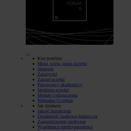
Kim jesteśmy
Misja, wizja, status uczelni
Strategia
Założyciel
Zarząd uczelni
Pracownicy akademiccy
Struktura uczelni
Medale i odznaczenia
Wirtualna Uczelnia
Jak działamy
Jakość kształcenia
Działalność naukowo-badawcza
Zaangażowanie społeczne
Współpraca międzynarodowa