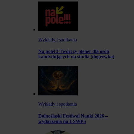
Wykłady i spotkania
Na pole!!! Twórczy plener dla osób
kandydujących na studia (dogrywka)
Wykłady i spotkania
Dolnośląski Festiwal Nauki 2026 –
wydarzenia na USWPS