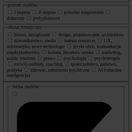
poziom studiów:
I stopnia
II stopnia
jednolite magisterskie
doktoraty
podyplomowe
obszar tematyczny:
biznes, zarządzanie
design, projektowanie, architektura
dziennikarstwo, media
human resources
UX,
informatyka, nowe technologie
języki obce, komunikacja
międzykulturowa
kultura, literatura, sztuka
marketing,
public relations
prawo
psychologia
psychoterapia
rozwój osobisty, coaching
społeczeństwo, państwo,
polityka
zdrowie, zaburzenia psychiczne
AI (sztuczna
inteligencja)
dodatkowe
forma studiów:
informacje
o
studiach