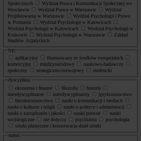
Społecznych
Wydział Prawa i Komunikacji Społecznej we
Wrocławiu
Wydział Prawa w Warszawie
Wydział
Projektowania w Warszawie
Wydział Psychologii i Prawa
w Poznaniu
Wydział Psychologii w Katowicach
Wydział Psychologii w Katowicach
Wydział Psychologii w
Krakowie
Wydział Psychologii w Warszawie
Zakład
Studiów Azjatyckich
typ:
aplikacyjny
finansowany ze środków europejskich
komercyjny
międzynarodowy
naukowo-badawczy
społeczny
strategiczno-rozwojowy
studencki
dyscyplina:
ekonomia i finanse
filozofia
historia
interdyscyplinarne
interdyscyplinarny
językoznawstwo
literaturoznawstwo
nauki o komunikacji i mediach
nauki o kulturze i religii
nauki o polityce i administracji
nauki o zarządzaniu i jakości
nauki prawne
nauki
socjologiczne
nie dotyczy
psychiatria
psychologia
sztuki plastyczne i konserwacja dzieł sztuki
status: