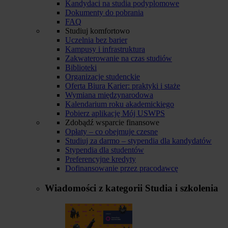
Kandydaci na studia podyplomowe
Dokumenty do pobrania
FAQ
Studiuj komfortowo
Uczelnia bez barier
Kampusy i infrastruktura
Zakwaterowanie na czas studiów
Biblioteki
Organizacje studenckie
Oferta Biura Karier: praktyki i staże
Wymiana międzynarodowa
Kalendarium roku akademickiego
Pobierz aplikację Mój USWPS
Zdobądź wsparcie finansowe
Opłaty – co obejmuje czesne
Studiuj za darmo – stypendia dla kandydatów
Stypendia dla studentów
Preferencyjne kredyty
Dofinansowanie przez pracodawcę
Wiadomości z kategorii
Studia i szkolenia