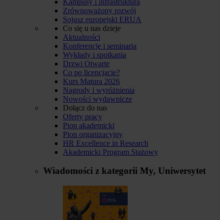
Kampusy i infrastruktura
Zrównoważony rozwój
Sojusz europejski ERUA
Co się u nas dzieje
Aktualności
Konferencje i seminaria
Wykłady i spotkania
Drzwi Otwarte
Co po licencjacie?
Kurs Matura 2026
Nagrody i wyróżnienia
Nowości wydawnicze
Dołącz do nas
Oferty pracy
Pion akademicki
Pion organizacyjny
HR Excellence in Research
Akademicki Program Stażowy
Wiadomości z kategorii
My, Uniwersytet