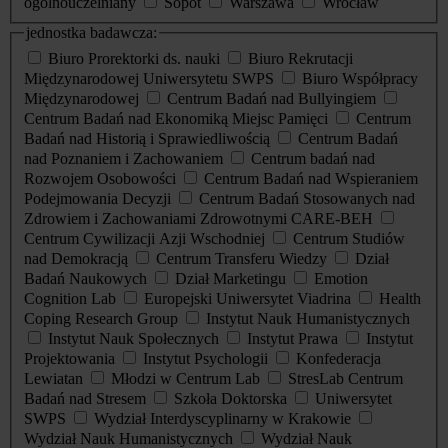
ogólnouczelniany
Sopot
Warszawa
Wrocław
jednostka badawcza:
Biuro Prorektorki ds. nauki
Biuro Rekrutacji
Międzynarodowej Uniwersytetu SWPS
Biuro Współpracy
Międzynarodowej
Centrum Badań nad Bullyingiem
Centrum Badań nad Ekonomiką Miejsc Pamięci
Centrum
Badań nad Historią i Sprawiedliwością
Centrum Badań
nad Poznaniem i Zachowaniem
Centrum badań nad
Rozwojem Osobowości
Centrum Badań nad Wspieraniem
Podejmowania Decyzji
Centrum Badań Stosowanych nad
Zdrowiem i Zachowaniami Zdrowotnymi CARE-BEH
Centrum Cywilizacji Azji Wschodniej
Centrum Studiów
nad Demokracją
Centrum Transferu Wiedzy
Dział
Badań Naukowych
Dział Marketingu
Emotion
Cognition Lab
Europejski Uniwersytet Viadrina
Health
Coping Research Group
Instytut Nauk Humanistycznych
Instytut Nauk Społecznych
Instytut Prawa
Instytut
Projektowania
Instytut Psychologii
Konfederacja
Lewiatan
Młodzi w Centrum Lab
StresLab Centrum
Badań nad Stresem
Szkoła Doktorska
Uniwersytet
SWPS
Wydział Interdyscyplinarny w Krakowie
Wydział Nauk Humanistycznych
Wydział Nauk