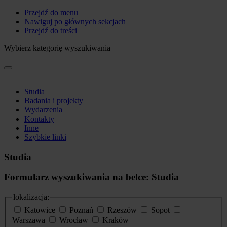
Przejdź do menu
Nawiguj po głównych sekcjach
Przejdź do treści
Wybierz kategorię wyszukiwania
Studia
Badania i projekty
Wydarzenia
Kontakty
Inne
Szybkie linki
Studia
Formularz wyszukiwania na belce: Studia
lokalizacja:
Katowice
Poznań
Rzeszów
Sopot
Warszawa
Wrocław
Kraków