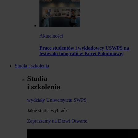
Aktualności
Prace studentów i wykładowcy USWPS na
festiwalu fotografii w Korei Południowej
Studia i szkolenia
Studia
i szkolenia
wydziały Uniwersytetu SWPS
Jakie studia wybrać?
Zapraszamy na Drzwi Otwarte