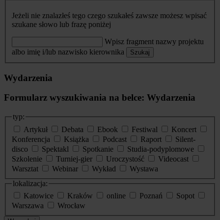
Jeżeli nie znalazłeś tego czego szukałeś zawsze możesz wpisać
szukane słowo lub frazę poniżej
Wpisz fragment nazwy projektu
albo imię i/lub nazwisko kierownika
Szukaj
Wydarzenia
Formularz wyszukiwania na belce: Wydarzenia
typ:
Artykuł
Debata
Ebook
Festiwal
Koncert
Konferencja
Książka
Podcast
Raport
Silent-
disco
Spektakl
Spotkanie
Studia-podyplomowe
Szkolenie
Turniej-gier
Uroczystość
Videocast
Warsztat
Webinar
Wykład
Wystawa
lokalizacja:
Katowice
Kraków
online
Poznań
Sopot
Warszawa
Wrocław