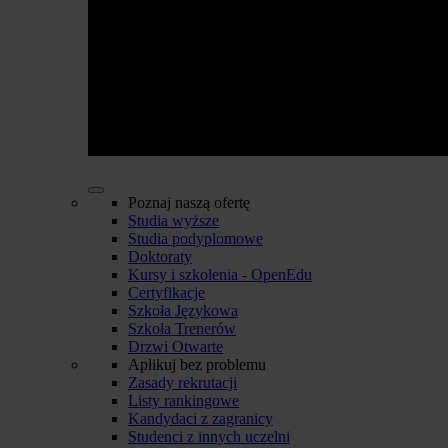
Poznaj naszą ofertę
Studia wyższe
Studia podyplomowe
Doktoraty
Kursy i szkolenia - OpenEdu
Certyfikacje
Szkoła Językowa
Szkoła Trenerów
Drzwi Otwarte
Aplikuj bez problemu
Zasady rekrutacji
Listy rankingowe
Kandydaci z zagranicy
Studenci z innych uczelni