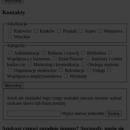
Wyszukaj
Kontakty
lokalizacja:
Katowice
Kraków
Poznań
Sopot
Warszawa
Wrocław
kategoria:
Administracja
Badania i rozwój
Biblioteka
Współpraca z biznesem
Dział Prawny
Instytuty i centra
badawcze
Marketing i komunikacja
Obsługa studenta
Organizacje studenckie
Rekrutacja
Usługi
Współpraca międzynarodowa
Wydziały
Wyszukaj
Jeżeli nie znalazłeś tego czego szukałeś zawsze możesz wpisać
szukane słowo lub frazę poniżej
Wpisz nazwę jednostki
Szukaj
Szukasz czegoś zupełnie innego? Sprawdź, może się