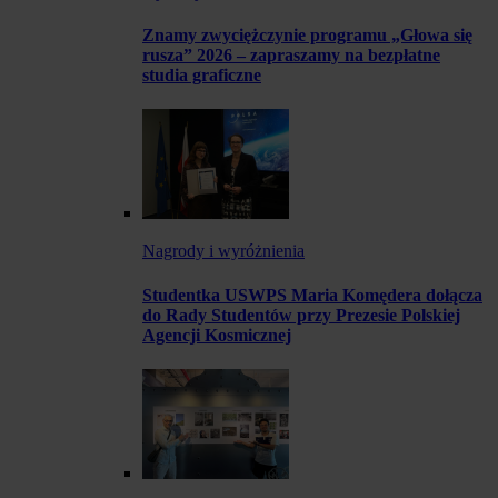
Znamy zwyciężczynie programu „Głowa się
rusza” 2026 – zapraszamy na bezpłatne
studia graficzne
Nagrody i wyróżnienia
Studentka USWPS Maria Komędera dołącza
do Rady Studentów przy Prezesie Polskiej
Agencji Kosmicznej