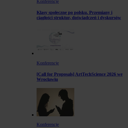
Konferencje
Klasy społeczne po polsku. Przemiany i
ciągłości struktur, doświadczeń i dyskursów
Konferencje
[Call for Proposals] ArtTechScience 2026 we
Wrocławiu
Konferencje