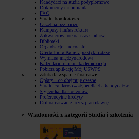
Kandydaci na studia podyplomowe
Dokumenty do pobrania
FAQ
Studiuj komfortowo
Uczelnia bez barier
Kampusy i infrastruktura
Zakwaterowanie na czas studiów
Biblioteki
Organizacje studenckie
Oferta Biura Karier: praktyki i staże
Wymiana międzynarodowa
Kalendarium roku akademickiego
Pobierz aplikację Mój USWPS
Zdobądź wsparcie finansowe
Opłaty – co obejmuje czesne
Studiuj za darmo – stypendia dla kandydatów
Stypendia dla studentów
Preferencyjne kredyty
Dofinansowanie przez pracodawcę
Wiadomości z kategorii
Studia i szkolenia