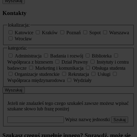
Wyszukaj
Kontakty
lokalizacja:
Katowice
Kraków
Poznań
Sopot
Warszawa
Wrocław
kategoria:
Administracja
Badania i rozwój
Biblioteka
Współpraca z biznesem
Dział Prawny
Instytuty i centra
badawcze
Marketing i komunikacja
Obsługa studenta
Organizacje studenckie
Rekrutacja
Usługi
Współpraca międzynarodowa
Wydziały
Wyszukaj
Jeżeli nie znalazłeś tego czego szukałeś zawsze możesz wpisać
szukane słowo lub frazę poniżej
Wpisz nazwę jednostki
Szukaj
Szukasz czegoś zupełnie innego? Sprawdź, może się