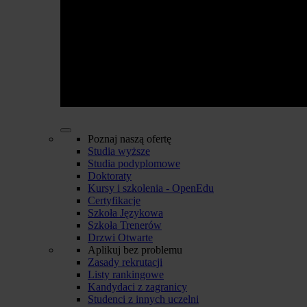
Poznaj naszą ofertę
Studia wyższe
Studia podyplomowe
Doktoraty
Kursy i szkolenia - OpenEdu
Certyfikacje
Szkoła Językowa
Szkoła Trenerów
Drzwi Otwarte
Aplikuj bez problemu
Zasady rekrutacji
Listy rankingowe
Kandydaci z zagranicy
Studenci z innych uczelni