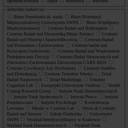
ogólnouczelniany
Sopot
Warszawa
Wrocław
jednostka badawcza:
Biuro Prorektorki ds. nauki
Biuro Rekrutacji
Międzynarodowej Uniwersytetu SWPS
Biuro Współpracy
Międzynarodowej
Centrum Badań nad Bullyingiem
Centrum Badań nad Ekonomiką Miejsc Pamięci
Centrum
Badań nad Historią i Sprawiedliwością
Centrum Badań
nad Poznaniem i Zachowaniem
Centrum badań nad
Rozwojem Osobowości
Centrum Badań nad Wspieraniem
Podejmowania Decyzji
Centrum Badań Stosowanych nad
Zdrowiem i Zachowaniami Zdrowotnymi CARE-BEH
Centrum Cywilizacji Azji Wschodniej
Centrum Studiów
nad Demokracją
Centrum Transferu Wiedzy
Dział
Badań Naukowych
Dział Marketingu
Emotion
Cognition Lab
Europejski Uniwersytet Viadrina
Health
Coping Research Group
Instytut Nauk Humanistycznych
Instytut Nauk Społecznych
Instytut Prawa
Instytut
Projektowania
Instytut Psychologii
Konfederacja
Lewiatan
Młodzi w Centrum Lab
StresLab Centrum
Badań nad Stresem
Szkoła Doktorska
Uniwersytet
SWPS
Wydział Interdyscyplinarny w Krakowie
Wydział Nauk Humanistycznych
Wydział Nauk