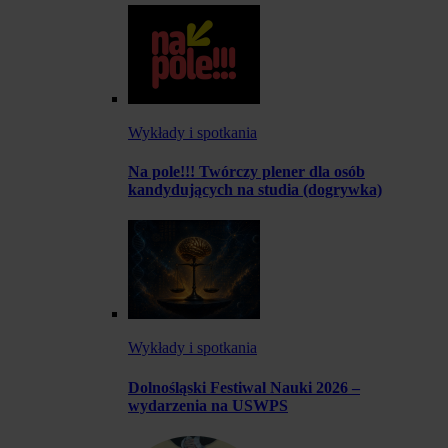
Wykłady i spotkania
Na pole!!! Twórczy plener dla osób
kandydujących na studia (dogrywka)
Wykłady i spotkania
Dolnośląski Festiwal Nauki 2026 –
wydarzenia na USWPS