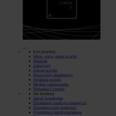
Kim jesteśmy
Misja, wizja, status uczelni
Strategia
Założyciel
Zarząd uczelni
Pracownicy akademiccy
Struktura uczelni
Medale i odznaczenia
Wirtualna Uczelnia
Jak działamy
Jakość kształcenia
Działalność naukowo-badawcza
Zaangażowanie społeczne
Współpraca międzynarodowa