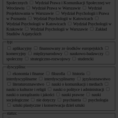
Społecznych
Wydział Prawa i Komunikacji Społecznej we
Wrocławiu
Wydział Prawa w Warszawie
Wydział
Projektowania w Warszawie
Wydział Psychologii i Prawa
w Poznaniu
Wydział Psychologii w Katowicach
Wydział Psychologii w Katowicach
Wydział Psychologii w
Krakowie
Wydział Psychologii w Warszawie
Zakład
Studiów Azjatyckich
typ:
aplikacyjny
finansowany ze środków europejskich
komercyjny
międzynarodowy
naukowo-badawczy
społeczny
strategiczno-rozwojowy
studencki
dyscyplina:
ekonomia i finanse
filozofia
historia
interdyscyplinarne
interdyscyplinarny
językoznawstwo
literaturoznawstwo
nauki o komunikacji i mediach
nauki o kulturze i religii
nauki o polityce i administracji
nauki o zarządzaniu i jakości
nauki prawne
nauki
socjologiczne
nie dotyczy
psychiatria
psychologia
sztuki plastyczne i konserwacja dzieł sztuki
status: