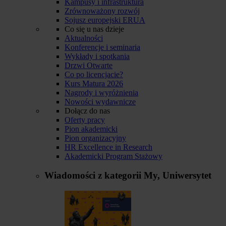
Kampusy i infrastruktura
Zrównoważony rozwój
Sojusz europejski ERUA
Co się u nas dzieje
Aktualności
Konferencje i seminaria
Wykłady i spotkania
Drzwi Otwarte
Co po licencjacie?
Kurs Matura 2026
Nagrody i wyróżnienia
Nowości wydawnicze
Dołącz do nas
Oferty pracy
Pion akademicki
Pion organizacyjny
HR Excellence in Research
Akademicki Program Stażowy
Wiadomości z kategorii
My, Uniwersytet