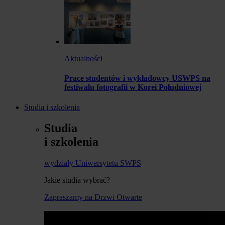
Aktualności
Prace studentów i wykładowcy USWPS na
festiwalu fotografii w Korei Południowej
Studia i szkolenia
Studia
i szkolenia
wydziały Uniwersytetu SWPS
Jakie studia wybrać?
Zapraszamy na Drzwi Otwarte