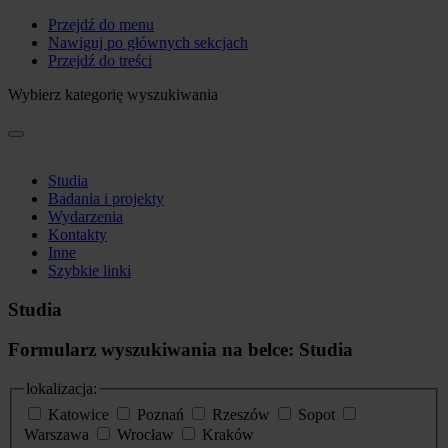
Przejdź do menu
Nawiguj po głównych sekcjach
Przejdź do treści
Wybierz kategorię wyszukiwania
Studia
Badania i projekty
Wydarzenia
Kontakty
Inne
Szybkie linki
Studia
Formularz wyszukiwania na belce: Studia
lokalizacja:
Katowice
Poznań
Rzeszów
Sopot
Warszawa
Wrocław
Kraków