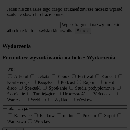
Jeżeli nie znalazłeś tego czego szukałeś zawsze możesz wpisać
szukane słowo lub frazę poniżej
Wpisz fragment nazwy projektu
albo imię i/lub nazwisko kierownika
Szukaj
Wydarzenia
Formularz wyszukiwania na belce: Wydarzenia
typ:
Artykuł
Debata
Ebook
Festiwal
Koncert
Konferencja
Książka
Podcast
Raport
Silent-
disco
Spektakl
Spotkanie
Studia-podyplomowe
Szkolenie
Turniej-gier
Uroczystość
Videocast
Warsztat
Webinar
Wykład
Wystawa
lokalizacja:
Katowice
Kraków
online
Poznań
Sopot
Warszawa
Wrocław