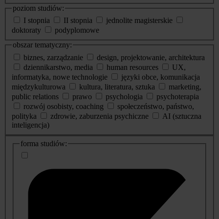
poziom studiów:
I stopnia
II stopnia
jednolite magisterskie
doktoraty
podyplomowe
obszar tematyczny:
biznes, zarządzanie
design, projektowanie, architektura
dziennikarstwo, media
human resources
UX,
informatyka, nowe technologie
języki obce, komunikacja
międzykulturowa
kultura, literatura, sztuka
marketing,
public relations
prawo
psychologia
psychoterapia
rozwój osobisty, coaching
społeczeństwo, państwo,
polityka
zdrowie, zaburzenia psychiczne
AI (sztuczna
inteligencja)
dodatkowe
forma studiów:
informacje
o
studiach