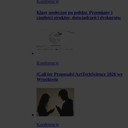
Konferencje
Klasy społeczne po polsku. Przemiany i
ciągłości struktur, doświadczeń i dyskursów
Konferencje
[Call for Proposals] ArtTechScience 2026 we
Wrocławiu
Konferencje