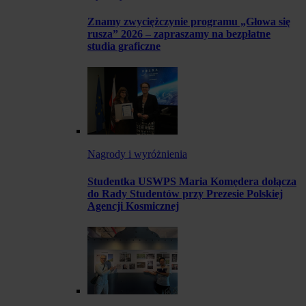
Znamy zwyciężczynie programu „Głowa się
rusza” 2026 – zapraszamy na bezpłatne
studia graficzne
Nagrody i wyróżnienia
Studentka USWPS Maria Komędera dołącza
do Rady Studentów przy Prezesie Polskiej
Agencji Kosmicznej