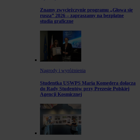
Znamy zwyciężczynie programu „Głowa się
rusza” 2026 – zapraszamy na bezpłatne
studia graficzne
Nagrody i wyróżnienia
Studentka USWPS Maria Komędera dołącza
do Rady Studentów przy Prezesie Polskiej
Agencji Kosmicznej