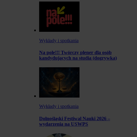
Wykłady i spotkania
Na pole!!! Twórczy plener dla osób
kandydujących na studia (dogrywka)
Wykłady i spotkania
Dolnośląski Festiwal Nauki 2026 –
wydarzenia na USWPS