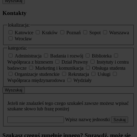
Wyszukaj
Kontakty
lokalizacja:
Katowice
Kraków
Poznań
Sopot
Warszawa
Wrocław
kategoria:
Administracja
Badania i rozwój
Biblioteka
Współpraca z biznesem
Dział Prawny
Instytuty i centra
badawcze
Marketing i komunikacja
Obsługa studenta
Organizacje studenckie
Rekrutacja
Usługi
Współpraca międzynarodowa
Wydziały
Wyszukaj
Jeżeli nie znalazłeś tego czego szukałeś zawsze możesz wpisać
szukane słowo lub frazę poniżej
Wpisz nazwę jednostki
Szukaj
Szukasz czegoś zupełnie innego? Sprawdź, może się