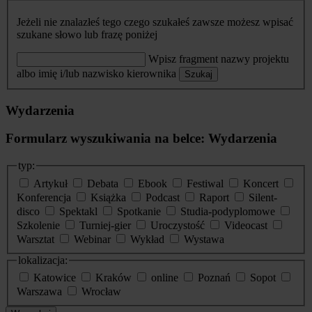
Jeżeli nie znalazłeś tego czego szukałeś zawsze możesz wpisać
szukane słowo lub frazę poniżej
Wpisz fragment nazwy projektu
albo imię i/lub nazwisko kierownika
Szukaj
Wydarzenia
Formularz wyszukiwania na belce: Wydarzenia
typ:
Artykuł
Debata
Ebook
Festiwal
Koncert
Konferencja
Książka
Podcast
Raport
Silent-
disco
Spektakl
Spotkanie
Studia-podyplomowe
Szkolenie
Turniej-gier
Uroczystość
Videocast
Warsztat
Webinar
Wykład
Wystawa
lokalizacja:
Katowice
Kraków
online
Poznań
Sopot
Warszawa
Wrocław