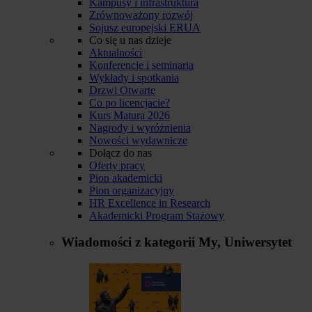
Kampusy i infrastruktura
Zrównoważony rozwój
Sojusz europejski ERUA
Co się u nas dzieje
Aktualności
Konferencje i seminaria
Wykłady i spotkania
Drzwi Otwarte
Co po licencjacie?
Kurs Matura 2026
Nagrody i wyróżnienia
Nowości wydawnicze
Dołącz do nas
Oferty pracy
Pion akademicki
Pion organizacyjny
HR Excellence in Research
Akademicki Program Stażowy
Wiadomości z kategorii
My, Uniwersytet