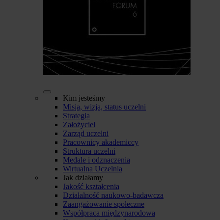
Kim jesteśmy
Misja, wizja, status uczelni
Strategia
Założyciel
Zarząd uczelni
Pracownicy akademiccy
Struktura uczelni
Medale i odznaczenia
Wirtualna Uczelnia
Jak działamy
Jakość kształcenia
Działalność naukowo-badawcza
Zaangażowanie społeczne
Współpraca międzynarodowa