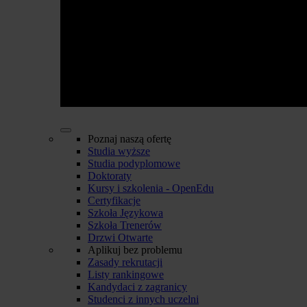
Poznaj naszą ofertę
Studia wyższe
Studia podyplomowe
Doktoraty
Kursy i szkolenia - OpenEdu
Certyfikacje
Szkoła Językowa
Szkoła Trenerów
Drzwi Otwarte
Aplikuj bez problemu
Zasady rekrutacji
Listy rankingowe
Kandydaci z zagranicy
Studenci z innych uczelni