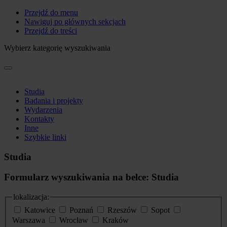
Przejdź do menu
Nawiguj po głównych sekcjach
Przejdź do treści
Wybierz kategorię wyszukiwania
Studia
Badania i projekty
Wydarzenia
Kontakty
Inne
Szybkie linki
Studia
Formularz wyszukiwania na belce: Studia
lokalizacja:
Katowice
Poznań
Rzeszów
Sopot
Warszawa
Wrocław
Kraków