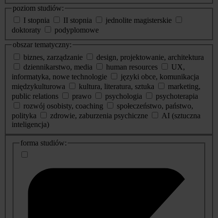
poziom studiów:
I stopnia
II stopnia
jednolite magisterskie
doktoraty
podyplomowe
obszar tematyczny:
biznes, zarządzanie
design, projektowanie, architektura
dziennikarstwo, media
human resources
UX,
informatyka, nowe technologie
języki obce, komunikacja
międzykulturowa
kultura, literatura, sztuka
marketing,
public relations
prawo
psychologia
psychoterapia
rozwój osobisty, coaching
społeczeństwo, państwo,
polityka
zdrowie, zaburzenia psychiczne
AI (sztuczna
inteligencja)
dodatkowe
forma studiów:
informacje
o
studiach