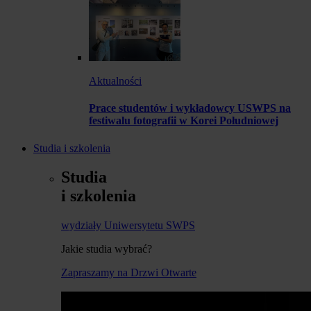
Aktualności
Prace studentów i wykładowcy USWPS na
festiwalu fotografii w Korei Południowej
Studia i szkolenia
Studia
i szkolenia
wydziały Uniwersytetu SWPS
Jakie studia wybrać?
Zapraszamy na Drzwi Otwarte