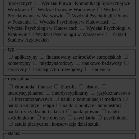
Społecznych
Wydział Prawa i Komunikacji Społecznej we
Wrocławiu
Wydział Prawa w Warszawie
Wydział
Projektowania w Warszawie
Wydział Psychologii i Prawa
w Poznaniu
Wydział Psychologii w Katowicach
Wydział Psychologii w Katowicach
Wydział Psychologii w
Krakowie
Wydział Psychologii w Warszawie
Zakład
Studiów Azjatyckich
typ:
aplikacyjny
finansowany ze środków europejskich
komercyjny
międzynarodowy
naukowo-badawczy
społeczny
strategiczno-rozwojowy
studencki
dyscyplina:
ekonomia i finanse
filozofia
historia
interdyscyplinarne
interdyscyplinarny
językoznawstwo
literaturoznawstwo
nauki o komunikacji i mediach
nauki o kulturze i religii
nauki o polityce i administracji
nauki o zarządzaniu i jakości
nauki prawne
nauki
socjologiczne
nie dotyczy
psychiatria
psychologia
sztuki plastyczne i konserwacja dzieł sztuki
status: