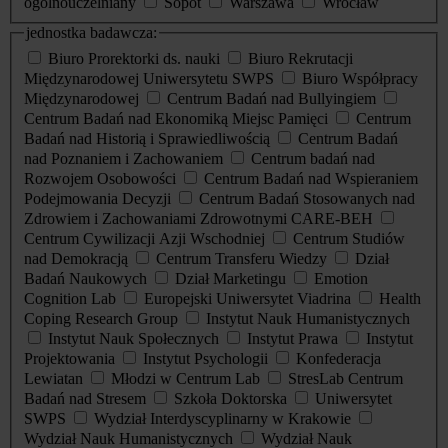
ogólnouczelniany
Sopot
Warszawa
Wrocław
jednostka badawcza:
Biuro Prorektorki ds. nauki
Biuro Rekrutacji
Międzynarodowej Uniwersytetu SWPS
Biuro Współpracy
Międzynarodowej
Centrum Badań nad Bullyingiem
Centrum Badań nad Ekonomiką Miejsc Pamięci
Centrum
Badań nad Historią i Sprawiedliwością
Centrum Badań
nad Poznaniem i Zachowaniem
Centrum badań nad
Rozwojem Osobowości
Centrum Badań nad Wspieraniem
Podejmowania Decyzji
Centrum Badań Stosowanych nad
Zdrowiem i Zachowaniami Zdrowotnymi CARE-BEH
Centrum Cywilizacji Azji Wschodniej
Centrum Studiów
nad Demokracją
Centrum Transferu Wiedzy
Dział
Badań Naukowych
Dział Marketingu
Emotion
Cognition Lab
Europejski Uniwersytet Viadrina
Health
Coping Research Group
Instytut Nauk Humanistycznych
Instytut Nauk Społecznych
Instytut Prawa
Instytut
Projektowania
Instytut Psychologii
Konfederacja
Lewiatan
Młodzi w Centrum Lab
StresLab Centrum
Badań nad Stresem
Szkoła Doktorska
Uniwersytet
SWPS
Wydział Interdyscyplinarny w Krakowie
Wydział Nauk Humanistycznych
Wydział Nauk