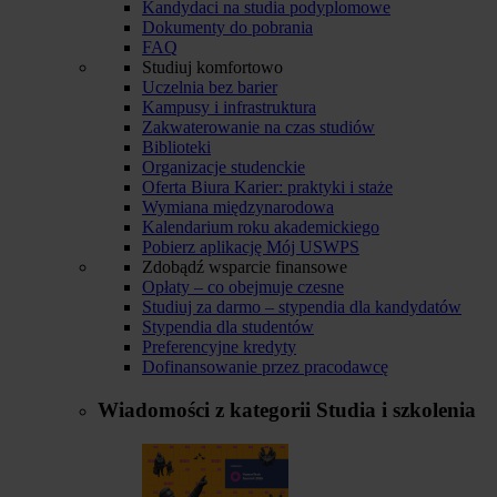
Kandydaci na studia podyplomowe
Dokumenty do pobrania
FAQ
Studiuj komfortowo
Uczelnia bez barier
Kampusy i infrastruktura
Zakwaterowanie na czas studiów
Biblioteki
Organizacje studenckie
Oferta Biura Karier: praktyki i staże
Wymiana międzynarodowa
Kalendarium roku akademickiego
Pobierz aplikację Mój USWPS
Zdobądź wsparcie finansowe
Opłaty – co obejmuje czesne
Studiuj za darmo – stypendia dla kandydatów
Stypendia dla studentów
Preferencyjne kredyty
Dofinansowanie przez pracodawcę
Wiadomości z kategorii
Studia i szkolenia