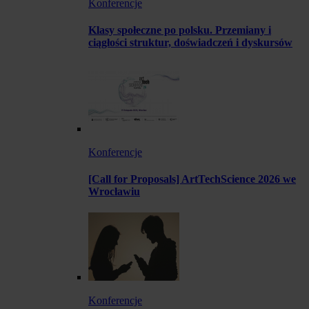
Konferencje
Klasy społeczne po polsku. Przemiany i
ciągłości struktur, doświadczeń i dyskursów
Konferencje
[Call for Proposals] ArtTechScience 2026 we
Wrocławiu
Konferencje