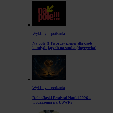
Wykłady i spotkania
Na pole!!! Twórczy plener dla osób
kandydujących na studia (dogrywka)
Wykłady i spotkania
Dolnośląski Festiwal Nauki 2026 –
wydarzenia na USWPS