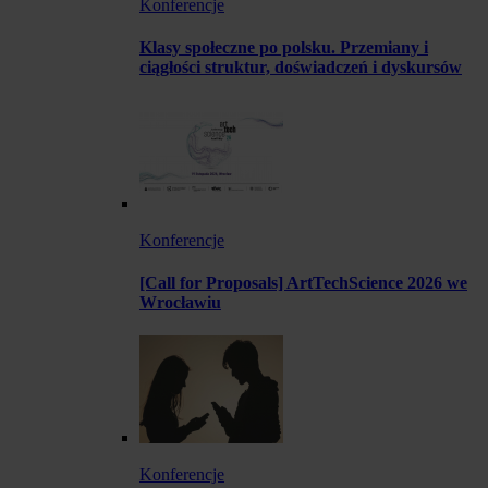
Konferencje
Klasy społeczne po polsku. Przemiany i
ciągłości struktur, doświadczeń i dyskursów
Konferencje
[Call for Proposals] ArtTechScience 2026 we
Wrocławiu
Konferencje