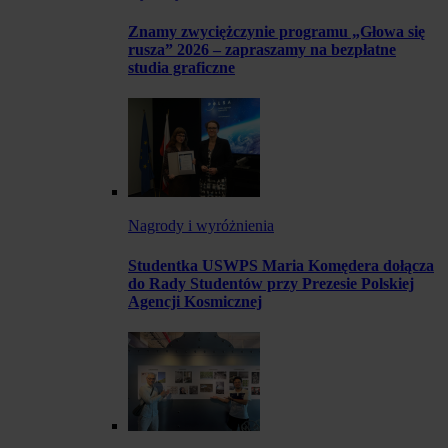
Znamy zwyciężczynie programu „Głowa się
rusza” 2026 – zapraszamy na bezpłatne
studia graficzne
Nagrody i wyróżnienia
Studentka USWPS Maria Komędera dołącza
do Rady Studentów przy Prezesie Polskiej
Agencji Kosmicznej