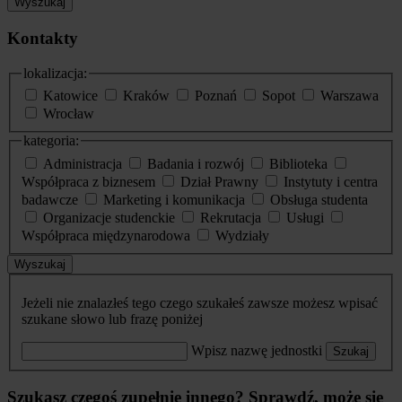
Wyszukaj
Kontakty
lokalizacja:
Katowice
Kraków
Poznań
Sopot
Warszawa
Wrocław
kategoria:
Administracja
Badania i rozwój
Biblioteka
Współpraca z biznesem
Dział Prawny
Instytuty i centra
badawcze
Marketing i komunikacja
Obsługa studenta
Organizacje studenckie
Rekrutacja
Usługi
Współpraca międzynarodowa
Wydziały
Wyszukaj
Jeżeli nie znalazłeś tego czego szukałeś zawsze możesz wpisać
szukane słowo lub frazę poniżej
Wpisz nazwę jednostki
Szukaj
Szukasz czegoś zupełnie innego? Sprawdź, może się