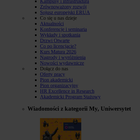
Kampusy i infrastruktura
Zrównoważony rozwój
Sojusz europejski ERUA
Co się u nas dzieje
Aktualności
Konferencje i seminaria
Wykłady i spotkania
Drzwi Otwarte
Co po licencjacie?
Kurs Matura 2026
Nagrody i wyróżnienia
Nowości wydawnicze
Dołącz do nas
Oferty pracy
Pion akademicki
Pion organizacyjny
HR Excellence in Research
Akademicki Program Stażowy
Wiadomości z kategorii
My, Uniwersytet