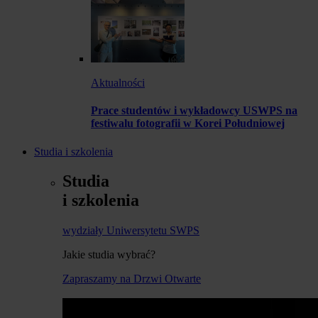
Aktualności
Prace studentów i wykładowcy USWPS na
festiwalu fotografii w Korei Południowej
Studia i szkolenia
Studia
i szkolenia
wydziały Uniwersytetu SWPS
Jakie studia wybrać?
Zapraszamy na Drzwi Otwarte