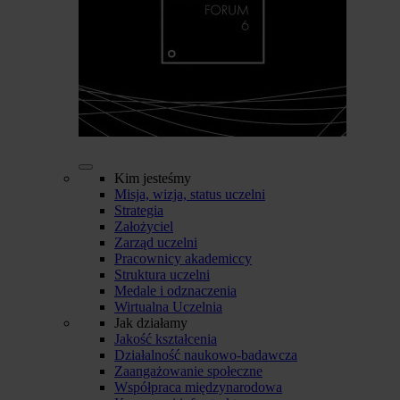
Kim jesteśmy
Misja, wizja, status uczelni
Strategia
Założyciel
Zarząd uczelni
Pracownicy akademiccy
Struktura uczelni
Medale i odznaczenia
Wirtualna Uczelnia
Jak działamy
Jakość kształcenia
Działalność naukowo-badawcza
Zaangażowanie społeczne
Współpraca międzynarodowa