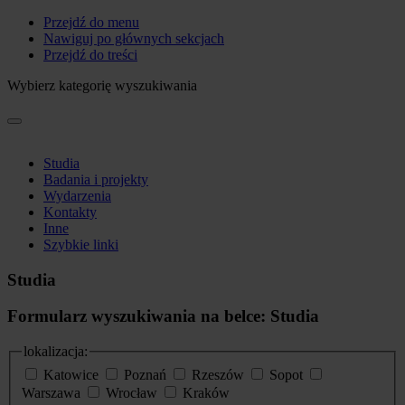
Przejdź do menu
Nawiguj po głównych sekcjach
Przejdź do treści
Wybierz kategorię wyszukiwania
Studia
Badania i projekty
Wydarzenia
Kontakty
Inne
Szybkie linki
Studia
Formularz wyszukiwania na belce: Studia
lokalizacja:
Katowice
Poznań
Rzeszów
Sopot
Warszawa
Wrocław
Kraków