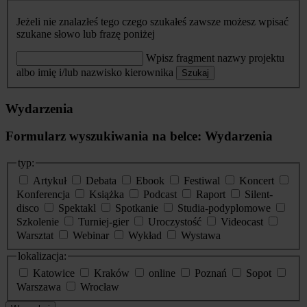
Jeżeli nie znalazłeś tego czego szukałeś zawsze możesz wpisać
szukane słowo lub frazę poniżej
Wpisz fragment nazwy projektu
albo imię i/lub nazwisko kierownika
Szukaj
Wydarzenia
Formularz wyszukiwania na belce: Wydarzenia
typ:
Artykuł
Debata
Ebook
Festiwal
Koncert
Konferencja
Książka
Podcast
Raport
Silent-
disco
Spektakl
Spotkanie
Studia-podyplomowe
Szkolenie
Turniej-gier
Uroczystość
Videocast
Warsztat
Webinar
Wykład
Wystawa
lokalizacja:
Katowice
Kraków
online
Poznań
Sopot
Warszawa
Wrocław