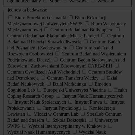
ogólnouczelniany
Sopot
Warszawa
Wrocław
jednostka badawcza:
Biuro Prorektorki ds. nauki
Biuro Rekrutacji
Międzynarodowej Uniwersytetu SWPS
Biuro Współpracy
Międzynarodowej
Centrum Badań nad Bullyingiem
Centrum Badań nad Ekonomiką Miejsc Pamięci
Centrum
Badań nad Historią i Sprawiedliwością
Centrum Badań
nad Poznaniem i Zachowaniem
Centrum badań nad
Rozwojem Osobowości
Centrum Badań nad Wspieraniem
Podejmowania Decyzji
Centrum Badań Stosowanych nad
Zdrowiem i Zachowaniami Zdrowotnymi CARE-BEH
Centrum Cywilizacji Azji Wschodniej
Centrum Studiów
nad Demokracją
Centrum Transferu Wiedzy
Dział
Badań Naukowych
Dział Marketingu
Emotion
Cognition Lab
Europejski Uniwersytet Viadrina
Health
Coping Research Group
Instytut Nauk Humanistycznych
Instytut Nauk Społecznych
Instytut Prawa
Instytut
Projektowania
Instytut Psychologii
Konfederacja
Lewiatan
Młodzi w Centrum Lab
StresLab Centrum
Badań nad Stresem
Szkoła Doktorska
Uniwersytet
SWPS
Wydział Interdyscyplinarny w Krakowie
Wydział Nauk Humanistycznych
Wydział Nauk