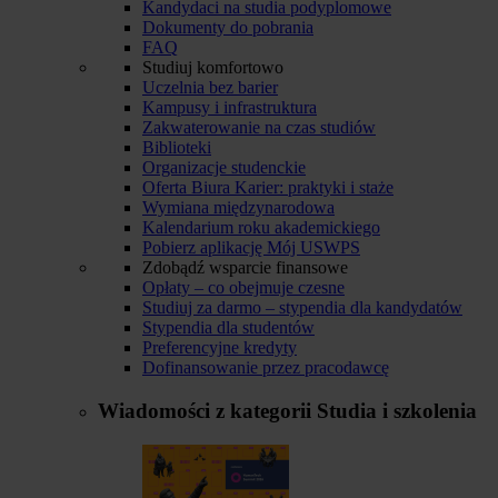
Kandydaci na studia podyplomowe
Dokumenty do pobrania
FAQ
Studiuj komfortowo
Uczelnia bez barier
Kampusy i infrastruktura
Zakwaterowanie na czas studiów
Biblioteki
Organizacje studenckie
Oferta Biura Karier: praktyki i staże
Wymiana międzynarodowa
Kalendarium roku akademickiego
Pobierz aplikację Mój USWPS
Zdobądź wsparcie finansowe
Opłaty – co obejmuje czesne
Studiuj za darmo – stypendia dla kandydatów
Stypendia dla studentów
Preferencyjne kredyty
Dofinansowanie przez pracodawcę
Wiadomości z kategorii
Studia i szkolenia