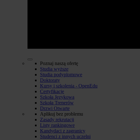
Poznaj naszą ofertę
Studia wyższe
Studia podyplomowe
Doktoraty
Kursy i szkolenia - OpenEdu
Certyfikacje
Szkoła Językowa
Szkoła Trenerów
Drzwi Otwarte
Aplikuj bez problemu
Zasady rekrutacji
Listy rankingowe
Kandydaci z zagranicy
Studenci z innych uczelni