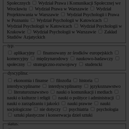
Społecznych
Wydział Prawa i Komunikacji Społecznej we
Wrocławiu
Wydział Prawa w Warszawie
Wydział
Projektowania w Warszawie
Wydział Psychologii i Prawa
w Poznaniu
Wydział Psychologii w Katowicach
Wydział Psychologii w Katowicach
Wydział Psychologii w
Krakowie
Wydział Psychologii w Warszawie
Zakład
Studiów Azjatyckich
typ:
aplikacyjny
finansowany ze środków europejskich
komercyjny
międzynarodowy
naukowo-badawczy
społeczny
strategiczno-rozwojowy
studencki
dyscyplina:
ekonomia i finanse
filozofia
historia
interdyscyplinarne
interdyscyplinarny
językoznawstwo
literaturoznawstwo
nauki o komunikacji i mediach
nauki o kulturze i religii
nauki o polityce i administracji
nauki o zarządzaniu i jakości
nauki prawne
nauki
socjologiczne
nie dotyczy
psychiatria
psychologia
sztuki plastyczne i konserwacja dzieł sztuki
status: