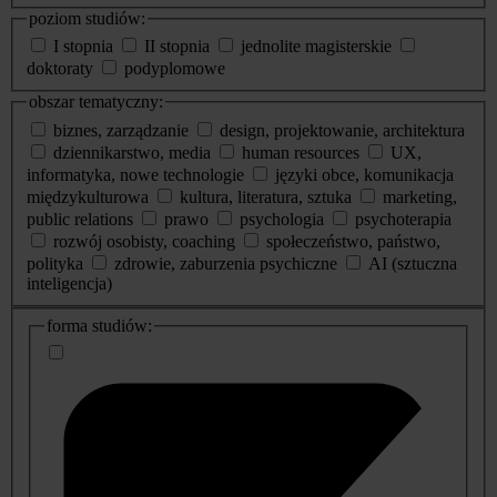
poziom studiów:
I stopnia
II stopnia
jednolite magisterskie
doktoraty
podyplomowe
obszar tematyczny:
biznes, zarządzanie
design, projektowanie, architektura
dziennikarstwo, media
human resources
UX,
informatyka, nowe technologie
języki obce, komunikacja
międzykulturowa
kultura, literatura, sztuka
marketing,
public relations
prawo
psychologia
psychoterapia
rozwój osobisty, coaching
społeczeństwo, państwo,
polityka
zdrowie, zaburzenia psychiczne
AI (sztuczna
inteligencja)
dodatkowe
forma studiów:
informacje
o
studiach