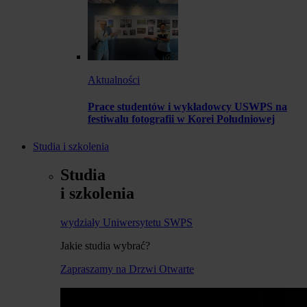
Aktualności
Prace studentów i wykładowcy USWPS na
festiwalu fotografii w Korei Południowej
Studia i szkolenia
Studia
i szkolenia
wydziały Uniwersytetu SWPS
Jakie studia wybrać?
Zapraszamy na Drzwi Otwarte