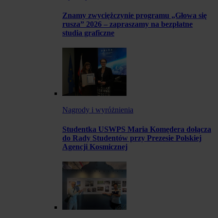
Znamy zwyciężczynie programu „Głowa się
rusza” 2026 – zapraszamy na bezpłatne
studia graficzne
Nagrody i wyróżnienia
Studentka USWPS Maria Komędera dołącza
do Rady Studentów przy Prezesie Polskiej
Agencji Kosmicznej