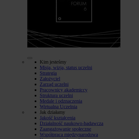
Kim jesteśmy
Misja, wizja, status uczelni
Strategia
Założyciel
Zarząd uczelni
Pracownicy akademiccy
Struktura uczelni
Medale i odznaczenia
Wirtualna Uczelnia
Jak działamy
Jakość kształcenia
Działalność naukowo-badawcza
Zaangażowanie społeczne
Współpraca międzynarodowa