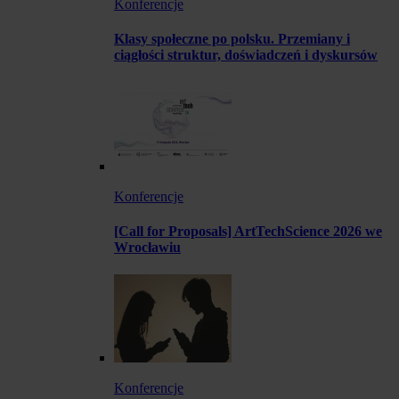
Konferencje
Klasy społeczne po polsku. Przemiany i
ciągłości struktur, doświadczeń i dyskursów
Konferencje
[Call for Proposals] ArtTechScience 2026 we
Wrocławiu
Konferencje