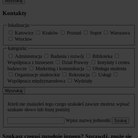
Wyszukaj
Kontakty
lokalizacja:
Katowice
Kraków
Poznań
Sopot
Warszawa
Wrocław
kategoria:
Administracja
Badania i rozwój
Biblioteka
Współpraca z biznesem
Dział Prawny
Instytuty i centra
badawcze
Marketing i komunikacja
Obsługa studenta
Organizacje studenckie
Rekrutacja
Usługi
Współpraca międzynarodowa
Wydziały
Wyszukaj
Jeżeli nie znalazłeś tego czego szukałeś zawsze możesz wpisać
szukane słowo lub frazę poniżej
Wpisz nazwę jednostki
Szukaj
Szukasz czegoś zupełnie innego? Sprawdź, może się