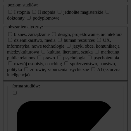
poziom studiów:
I stopnia
II stopnia
jednolite magisterskie
doktoraty
podyplomowe
obszar tematyczny:
biznes, zarządzanie
design, projektowanie, architektura
dziennikarstwo, media
human resources
UX,
informatyka, nowe technologie
języki obce, komunikacja
międzykulturowa
kultura, literatura, sztuka
marketing,
public relations
prawo
psychologia
psychoterapia
rozwój osobisty, coaching
społeczeństwo, państwo,
polityka
zdrowie, zaburzenia psychiczne
AI (sztuczna
inteligencja)
dodatkowe
forma studiów:
informacje
o
studiach