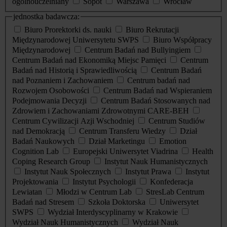
ogólnouczelniany
Sopot
Warszawa
Wrocław
jednostka badawcza:
Biuro Prorektorki ds. nauki
Biuro Rekrutacji
Międzynarodowej Uniwersytetu SWPS
Biuro Współpracy
Międzynarodowej
Centrum Badań nad Bullyingiem
Centrum Badań nad Ekonomiką Miejsc Pamięci
Centrum
Badań nad Historią i Sprawiedliwością
Centrum Badań
nad Poznaniem i Zachowaniem
Centrum badań nad
Rozwojem Osobowości
Centrum Badań nad Wspieraniem
Podejmowania Decyzji
Centrum Badań Stosowanych nad
Zdrowiem i Zachowaniami Zdrowotnymi CARE-BEH
Centrum Cywilizacji Azji Wschodniej
Centrum Studiów
nad Demokracją
Centrum Transferu Wiedzy
Dział
Badań Naukowych
Dział Marketingu
Emotion
Cognition Lab
Europejski Uniwersytet Viadrina
Health
Coping Research Group
Instytut Nauk Humanistycznych
Instytut Nauk Społecznych
Instytut Prawa
Instytut
Projektowania
Instytut Psychologii
Konfederacja
Lewiatan
Młodzi w Centrum Lab
StresLab Centrum
Badań nad Stresem
Szkoła Doktorska
Uniwersytet
SWPS
Wydział Interdyscyplinarny w Krakowie
Wydział Nauk Humanistycznych
Wydział Nauk