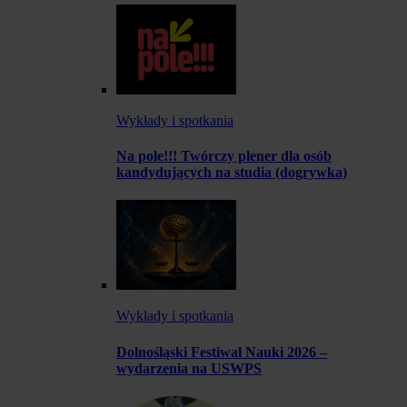
Wykłady i spotkania
Na pole!!! Twórczy plener dla osób
kandydujących na studia (dogrywka)
Wykłady i spotkania
Dolnośląski Festiwal Nauki 2026 –
wydarzenia na USWPS