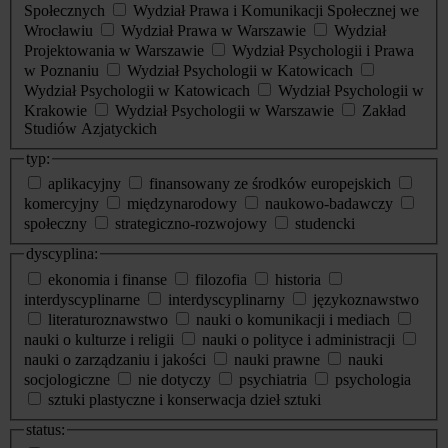
Społecznych
Wydział Prawa i Komunikacji Społecznej we
Wrocławiu
Wydział Prawa w Warszawie
Wydział
Projektowania w Warszawie
Wydział Psychologii i Prawa
w Poznaniu
Wydział Psychologii w Katowicach
Wydział Psychologii w Katowicach
Wydział Psychologii w
Krakowie
Wydział Psychologii w Warszawie
Zakład
Studiów Azjatyckich
typ:
aplikacyjny
finansowany ze środków europejskich
komercyjny
międzynarodowy
naukowo-badawczy
społeczny
strategiczno-rozwojowy
studencki
dyscyplina:
ekonomia i finanse
filozofia
historia
interdyscyplinarne
interdyscyplinarny
językoznawstwo
literaturoznawstwo
nauki o komunikacji i mediach
nauki o kulturze i religii
nauki o polityce i administracji
nauki o zarządzaniu i jakości
nauki prawne
nauki
socjologiczne
nie dotyczy
psychiatria
psychologia
sztuki plastyczne i konserwacja dzieł sztuki
status: