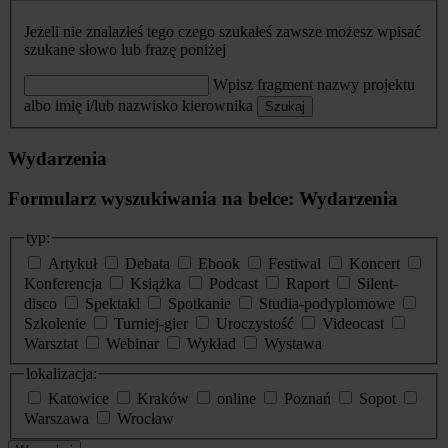
Jeżeli nie znalazłeś tego czego szukałeś zawsze możesz wpisać
szukane słowo lub frazę poniżej
Wpisz fragment nazwy projektu
albo imię i/lub nazwisko kierownika
Szukaj
Wydarzenia
Formularz wyszukiwania na belce: Wydarzenia
typ:
Artykuł
Debata
Ebook
Festiwal
Koncert
Konferencja
Książka
Podcast
Raport
Silent-
disco
Spektakl
Spotkanie
Studia-podyplomowe
Szkolenie
Turniej-gier
Uroczystość
Videocast
Warsztat
Webinar
Wykład
Wystawa
lokalizacja:
Katowice
Kraków
online
Poznań
Sopot
Warszawa
Wrocław