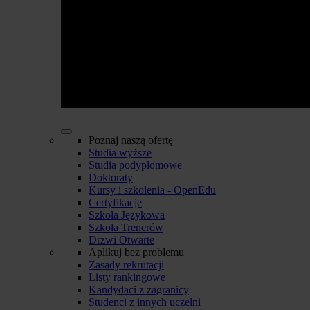
Poznaj naszą ofertę
Studia wyższe
Studia podyplomowe
Doktoraty
Kursy i szkolenia - OpenEdu
Certyfikacje
Szkoła Językowa
Szkoła Trenerów
Drzwi Otwarte
Aplikuj bez problemu
Zasady rekrutacji
Listy rankingowe
Kandydaci z zagranicy
Studenci z innych uczelni