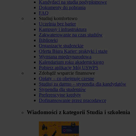
Kandydaci na studia podyplomowe
Dokumenty do pobrania
FAQ
Studiuj komfortowo
Uczelnia bez barier
Kampusy i infrastruktura
Zakwaterowanie na czas studiów
Biblioteki
Organizacje studenckie
Oferta Biura Karier: praktyki i staże
Wymiana międzynarodowa
Kalendarium roku akademickiego
Pobierz aplikację Mój USWPS
Zdobądź wsparcie finansowe
Opłaty – co obejmuje czesne
Studiuj za darmo – stypendia dla kandydatów
Stypendia dla studentów
Preferencyjne kredyty
Dofinansowanie przez pracodawcę
Wiadomości z kategorii
Studia i szkolenia