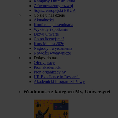
Kampusy i infrastruktura
Zrównoważony rozwój
Sojusz europejski ERUA
Co się u nas dzieje
Aktualności
Konferencje i seminaria
Wykłady i spotkania
Drzwi Otwarte
Co po licencjacie?
Kurs Matura 2026
Nagrody i wyróżnienia
Nowości wydawnicze
Dołącz do nas
Oferty pracy
Pion akademicki
Pion organizacyjny
HR Excellence in Research
Akademicki Program Stażowy
Wiadomości z kategorii
My, Uniwersytet