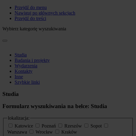
Przejdź do menu
Nawiguj po głównych sekcjach
Przejdź do treści
Wybierz kategorię wyszukiwania
Studia
Badania i projekty
Wydarzenia
Kontakty
Inne
Szybkie linki
Studia
Formularz wyszukiwania na belce: Studia
lokalizacja:
Katowice
Poznań
Rzeszów
Sopot
Warszawa
Wrocław
Kraków