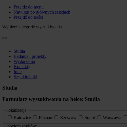
Przejdź do menu
Nawiguj po głównych sekcjach
Przejdź do treści
Wybierz kategorię wyszukiwania
Studia
Badania i projekty
Wydarzenia
Kontakty
Inne
Szybkie linki
Studia
Formularz wyszukiwania na belce: Studia
lokalizacja:
Katowice
Poznań
Rzeszów
Sopot
Warszawa
poziom studiów: