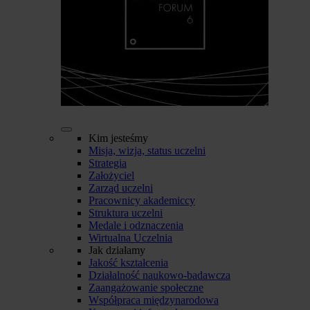
Kim jesteśmy
Misja, wizja, status uczelni
Strategia
Założyciel
Zarząd uczelni
Pracownicy akademiccy
Struktura uczelni
Medale i odznaczenia
Wirtualna Uczelnia
Jak działamy
Jakość kształcenia
Działalność naukowo-badawcza
Zaangażowanie społeczne
Współpraca międzynarodowa