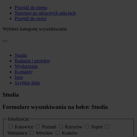
Przejdź do menu
Nawiguj po głównych sekcjach
Przejdź do treści
Wybierz kategorię wyszukiwania
Studia
Badania i projekty
Wydarzenia
Kontakty
Inne
Szybkie linki
Studia
Formularz wyszukiwania na belce: Studia
lokalizacja:
Katowice
Poznań
Rzeszów
Sopot
Warszawa
Wrocław
Kraków