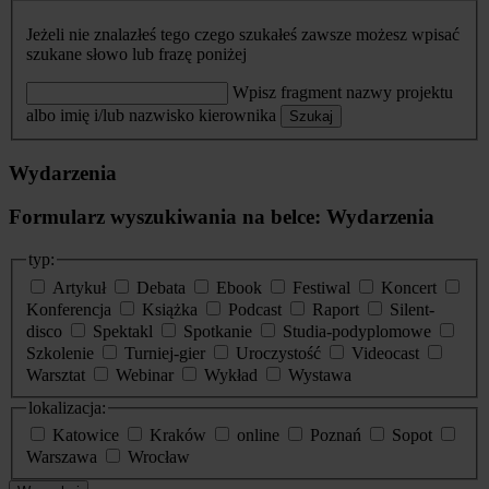
Jeżeli nie znalazłeś tego czego szukałeś zawsze możesz wpisać
szukane słowo lub frazę poniżej
Wpisz fragment nazwy projektu
albo imię i/lub nazwisko kierownika
Szukaj
Wydarzenia
Formularz wyszukiwania na belce: Wydarzenia
typ:
Artykuł
Debata
Ebook
Festiwal
Koncert
Konferencja
Książka
Podcast
Raport
Silent-
disco
Spektakl
Spotkanie
Studia-podyplomowe
Szkolenie
Turniej-gier
Uroczystość
Videocast
Warsztat
Webinar
Wykład
Wystawa
lokalizacja:
Katowice
Kraków
online
Poznań
Sopot
Warszawa
Wrocław