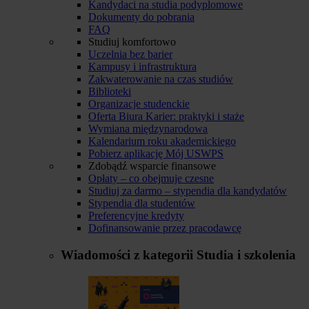
Kandydaci na studia podyplomowe
Dokumenty do pobrania
FAQ
Studiuj komfortowo
Uczelnia bez barier
Kampusy i infrastruktura
Zakwaterowanie na czas studiów
Biblioteki
Organizacje studenckie
Oferta Biura Karier: praktyki i staże
Wymiana międzynarodowa
Kalendarium roku akademickiego
Pobierz aplikację Mój USWPS
Zdobądź wsparcie finansowe
Opłaty – co obejmuje czesne
Studiuj za darmo – stypendia dla kandydatów
Stypendia dla studentów
Preferencyjne kredyty
Dofinansowanie przez pracodawcę
Wiadomości z kategorii
Studia i szkolenia