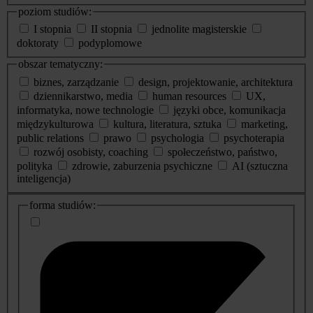
poziom studiów:
I stopnia
II stopnia
jednolite magisterskie
doktoraty
podyplomowe
obszar tematyczny:
biznes, zarządzanie
design, projektowanie, architektura
dziennikarstwo, media
human resources
UX,
informatyka, nowe technologie
języki obce, komunikacja
międzykulturowa
kultura, literatura, sztuka
marketing,
public relations
prawo
psychologia
psychoterapia
rozwój osobisty, coaching
społeczeństwo, państwo,
polityka
zdrowie, zaburzenia psychiczne
AI (sztuczna
inteligencja)
dodatkowe
forma studiów:
informacje
o
studiach