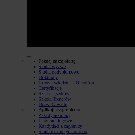
Poznaj naszą ofertę
Studia wyższe
Studia podyplomowe
Doktoraty
Kursy i szkolenia - OpenEdu
Certyfikacje
Szkoła Językowa
Szkoła Trenerów
Drzwi Otwarte
Aplikuj bez problemu
Zasady rekrutacji
Listy rankingowe
Kandydaci z zagranicy
Studenci z innych uczelni