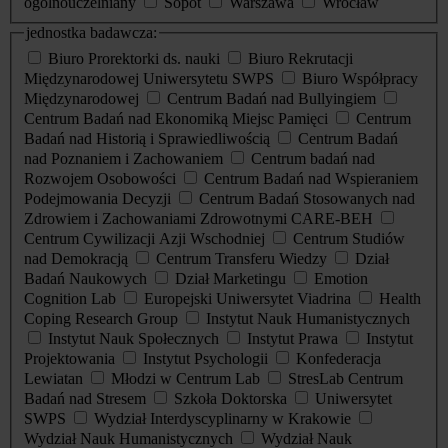
ogólnouczelniany
Sopot
Warszawa
Wrocław
jednostka badawcza:
Biuro Prorektorki ds. nauki
Biuro Rekrutacji
Międzynarodowej Uniwersytetu SWPS
Biuro Współpracy
Międzynarodowej
Centrum Badań nad Bullyingiem
Centrum Badań nad Ekonomiką Miejsc Pamięci
Centrum
Badań nad Historią i Sprawiedliwością
Centrum Badań
nad Poznaniem i Zachowaniem
Centrum badań nad
Rozwojem Osobowości
Centrum Badań nad Wspieraniem
Podejmowania Decyzji
Centrum Badań Stosowanych nad
Zdrowiem i Zachowaniami Zdrowotnymi CARE-BEH
Centrum Cywilizacji Azji Wschodniej
Centrum Studiów
nad Demokracją
Centrum Transferu Wiedzy
Dział
Badań Naukowych
Dział Marketingu
Emotion
Cognition Lab
Europejski Uniwersytet Viadrina
Health
Coping Research Group
Instytut Nauk Humanistycznych
Instytut Nauk Społecznych
Instytut Prawa
Instytut
Projektowania
Instytut Psychologii
Konfederacja
Lewiatan
Młodzi w Centrum Lab
StresLab Centrum
Badań nad Stresem
Szkoła Doktorska
Uniwersytet
SWPS
Wydział Interdyscyplinarny w Krakowie
Wydział Nauk Humanistycznych
Wydział Nauk