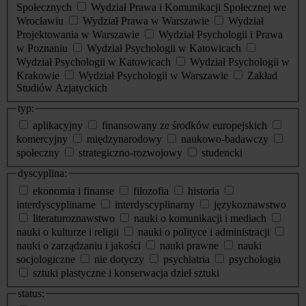
Społecznych
Wydział Prawa i Komunikacji Społecznej we
Wrocławiu
Wydział Prawa w Warszawie
Wydział
Projektowania w Warszawie
Wydział Psychologii i Prawa
w Poznaniu
Wydział Psychologii w Katowicach
Wydział Psychologii w Katowicach
Wydział Psychologii w
Krakowie
Wydział Psychologii w Warszawie
Zakład
Studiów Azjatyckich
typ:
aplikacyjny
finansowany ze środków europejskich
komercyjny
międzynarodowy
naukowo-badawczy
społeczny
strategiczno-rozwojowy
studencki
dyscyplina:
ekonomia i finanse
filozofia
historia
interdyscyplinarne
interdyscyplinarny
językoznawstwo
literaturoznawstwo
nauki o komunikacji i mediach
nauki o kulturze i religii
nauki o polityce i administracji
nauki o zarządzaniu i jakości
nauki prawne
nauki
socjologiczne
nie dotyczy
psychiatria
psychologia
sztuki plastyczne i konserwacja dzieł sztuki
status: