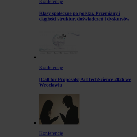
Konferencje
Klasy społeczne po polsku. Przemiany i
ciągłości struktur, doświadczeń i dyskursów
Konferencje
[Call for Proposals] ArtTechScience 2026 we
Wrocławiu
Konferencje