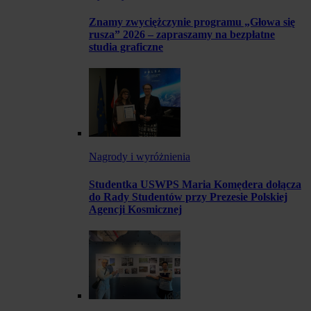
Znamy zwyciężczynie programu „Głowa się
rusza” 2026 – zapraszamy na bezpłatne
studia graficzne
Nagrody i wyróżnienia
Studentka USWPS Maria Komędera dołącza
do Rady Studentów przy Prezesie Polskiej
Agencji Kosmicznej