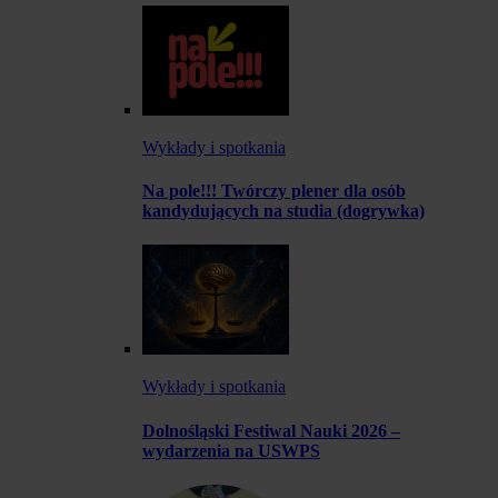
Wykłady i spotkania
Na pole!!! Twórczy plener dla osób
kandydujących na studia (dogrywka)
Wykłady i spotkania
Dolnośląski Festiwal Nauki 2026 –
wydarzenia na USWPS