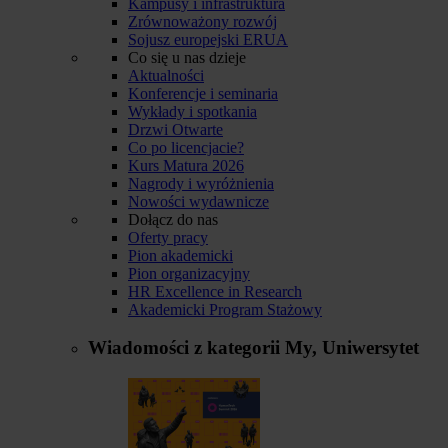
Kampusy i infrastruktura
Zrównoważony rozwój
Sojusz europejski ERUA
Co się u nas dzieje
Aktualności
Konferencje i seminaria
Wykłady i spotkania
Drzwi Otwarte
Co po licencjacie?
Kurs Matura 2026
Nagrody i wyróżnienia
Nowości wydawnicze
Dołącz do nas
Oferty pracy
Pion akademicki
Pion organizacyjny
HR Excellence in Research
Akademicki Program Stażowy
Wiadomości z kategorii
My, Uniwersytet