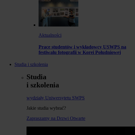
Aktualności
Prace studentów i wykładowcy USWPS na
festiwalu fotografii w Korei Południowej
Studia i szkolenia
Studia
i szkolenia
wydziały Uniwersytetu SWPS
Jakie studia wybrać?
Zapraszamy na Drzwi Otwarte