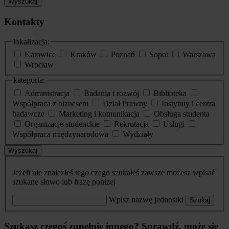
Wyszukaj
Kontakty
lokalizacja:
Katowice
Kraków
Poznań
Sopot
Warszawa
Wrocław
kategoria:
Administracja
Badania i rozwój
Biblioteka
Współpraca z biznesem
Dział Prawny
Instytuty i centra
badawcze
Marketing i komunikacja
Obsługa studenta
Organizacje studenckie
Rekrutacja
Usługi
Współpraca międzynarodowa
Wydziały
Wyszukaj
Jeżeli nie znalazłeś tego czego szukałeś zawsze możesz wpisać
szukane słowo lub frazę poniżej
Wpisz nazwę jednostki
Szukaj
Szukasz czegoś zupełnie innego? Sprawdź, może się