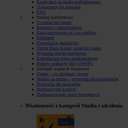
Kandydaci na studia podyplomowe
Dokumenty do pobrania
FAQ
Studiuj komfortowo
Uczelnia bez barier
Kampusy i infrastruktura
Zakwaterowanie na czas studiów
Biblioteki
Organizacje studenckie
Oferta Biura Karier: praktyki i staże
Wymiana międzynarodowa
Kalendarium roku akademickiego
Pobierz aplikację Mój USWPS
Zdobądź wsparcie finansowe
Opłaty – co obejmuje czesne
Studiuj za darmo – stypendia dla kandydatów
Stypendia dla studentów
Preferencyjne kredyty
Dofinansowanie przez pracodawcę
Wiadomości z kategorii
Studia i szkolenia