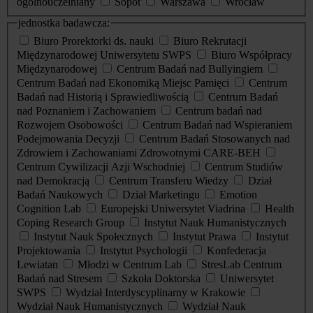
ogólnouczelniany
Sopot
Warszawa
Wrocław
jednostka badawcza:
Biuro Prorektorki ds. nauki
Biuro Rekrutacji
Międzynarodowej Uniwersytetu SWPS
Biuro Współpracy
Międzynarodowej
Centrum Badań nad Bullyingiem
Centrum Badań nad Ekonomiką Miejsc Pamięci
Centrum
Badań nad Historią i Sprawiedliwością
Centrum Badań
nad Poznaniem i Zachowaniem
Centrum badań nad
Rozwojem Osobowości
Centrum Badań nad Wspieraniem
Podejmowania Decyzji
Centrum Badań Stosowanych nad
Zdrowiem i Zachowaniami Zdrowotnymi CARE-BEH
Centrum Cywilizacji Azji Wschodniej
Centrum Studiów
nad Demokracją
Centrum Transferu Wiedzy
Dział
Badań Naukowych
Dział Marketingu
Emotion
Cognition Lab
Europejski Uniwersytet Viadrina
Health
Coping Research Group
Instytut Nauk Humanistycznych
Instytut Nauk Społecznych
Instytut Prawa
Instytut
Projektowania
Instytut Psychologii
Konfederacja
Lewiatan
Młodzi w Centrum Lab
StresLab Centrum
Badań nad Stresem
Szkoła Doktorska
Uniwersytet
SWPS
Wydział Interdyscyplinarny w Krakowie
Wydział Nauk Humanistycznych
Wydział Nauk