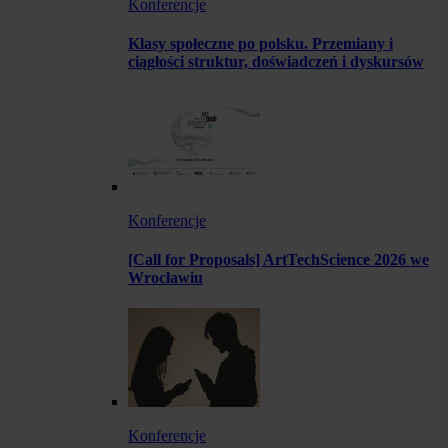
Konferencje
Klasy społeczne po polsku. Przemiany i
ciągłości struktur, doświadczeń i dyskursów
Konferencje
[Call for Proposals] ArtTechScience 2026 we
Wrocławiu
Konferencje