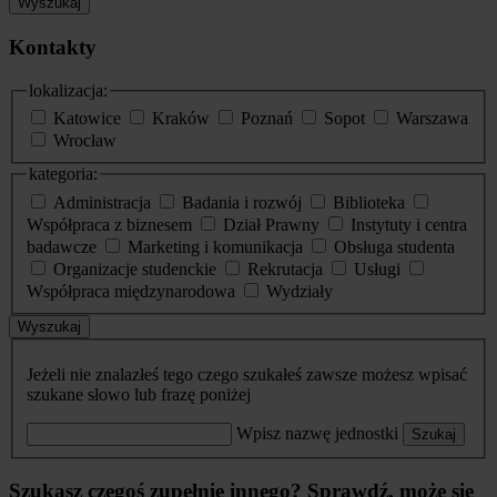
Wyszukaj
Kontakty
lokalizacja:
Katowice
Kraków
Poznań
Sopot
Warszawa
Wrocław
kategoria:
Administracja
Badania i rozwój
Biblioteka
Współpraca z biznesem
Dział Prawny
Instytuty i centra
badawcze
Marketing i komunikacja
Obsługa studenta
Organizacje studenckie
Rekrutacja
Usługi
Współpraca międzynarodowa
Wydziały
Wyszukaj
Jeżeli nie znalazłeś tego czego szukałeś zawsze możesz wpisać
szukane słowo lub frazę poniżej
Wpisz nazwę jednostki
Szukaj
Szukasz czegoś zupełnie innego? Sprawdź, może się