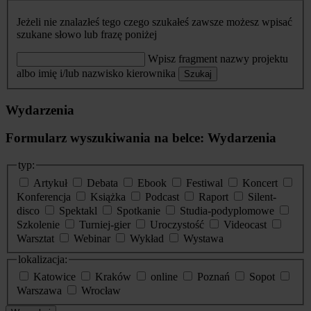
Jeżeli nie znalazłeś tego czego szukałeś zawsze możesz wpisać
szukane słowo lub frazę poniżej
Wpisz fragment nazwy projektu
albo imię i/lub nazwisko kierownika
Szukaj
Wydarzenia
Formularz wyszukiwania na belce: Wydarzenia
typ:
Artykuł
Debata
Ebook
Festiwal
Koncert
Konferencja
Książka
Podcast
Raport
Silent-
disco
Spektakl
Spotkanie
Studia-podyplomowe
Szkolenie
Turniej-gier
Uroczystość
Videocast
Warsztat
Webinar
Wykład
Wystawa
lokalizacja:
Katowice
Kraków
online
Poznań
Sopot
Warszawa
Wrocław