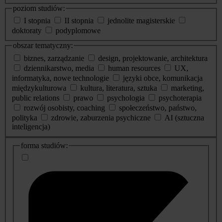
poziom studiów:
I stopnia
II stopnia
jednolite magisterskie
doktoraty
podyplomowe
obszar tematyczny:
biznes, zarządzanie
design, projektowanie, architektura
dziennikarstwo, media
human resources
UX,
informatyka, nowe technologie
języki obce, komunikacja
międzykulturowa
kultura, literatura, sztuka
marketing,
public relations
prawo
psychologia
psychoterapia
rozwój osobisty, coaching
społeczeństwo, państwo,
polityka
zdrowie, zaburzenia psychiczne
AI (sztuczna
inteligencja)
dodatkowe
forma studiów:
informacje
o
studiach