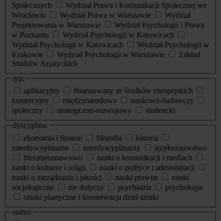
Społecznych
Wydział Prawa i Komunikacji Społecznej we
Wrocławiu
Wydział Prawa w Warszawie
Wydział
Projektowania w Warszawie
Wydział Psychologii i Prawa
w Poznaniu
Wydział Psychologii w Katowicach
Wydział Psychologii w Katowicach
Wydział Psychologii w
Krakowie
Wydział Psychologii w Warszawie
Zakład
Studiów Azjatyckich
typ:
aplikacyjny
finansowany ze środków europejskich
komercyjny
międzynarodowy
naukowo-badawczy
społeczny
strategiczno-rozwojowy
studencki
dyscyplina:
ekonomia i finanse
filozofia
historia
interdyscyplinarne
interdyscyplinarny
językoznawstwo
literaturoznawstwo
nauki o komunikacji i mediach
nauki o kulturze i religii
nauki o polityce i administracji
nauki o zarządzaniu i jakości
nauki prawne
nauki
socjologiczne
nie dotyczy
psychiatria
psychologia
sztuki plastyczne i konserwacja dzieł sztuki
status: