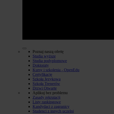
Poznaj naszą ofertę
Studia wyższe
Studia podyplomowe
Doktoraty
Kursy i szkolenia - OpenEdu
Certyfikacje
Szkoła Językowa
Szkoła Trenerów
Drzwi Otwarte
Aplikuj bez problemu
Zasady rekrutacji
Listy rankingowe
Kandydaci z zagranicy
Studenci z innych uczelni