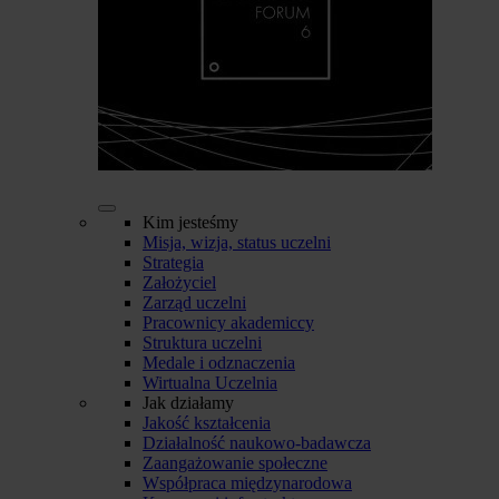
Kim jesteśmy
Misja, wizja, status uczelni
Strategia
Założyciel
Zarząd uczelni
Pracownicy akademiccy
Struktura uczelni
Medale i odznaczenia
Wirtualna Uczelnia
Jak działamy
Jakość kształcenia
Działalność naukowo-badawcza
Zaangażowanie społeczne
Współpraca międzynarodowa