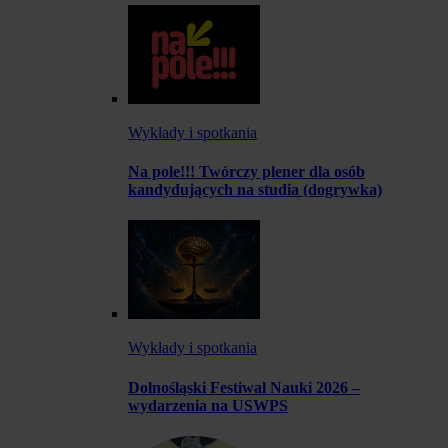
Wykłady i spotkania
Na pole!!! Twórczy plener dla osób
kandydujących na studia (dogrywka)
Wykłady i spotkania
Dolnośląski Festiwal Nauki 2026 –
wydarzenia na USWPS