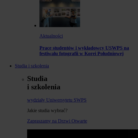
Aktualności
Prace studentów i wykładowcy USWPS na
festiwalu fotografii w Korei Południowej
Studia i szkolenia
Studia
i szkolenia
wydziały Uniwersytetu SWPS
Jakie studia wybrać?
Zapraszamy na Drzwi Otwarte