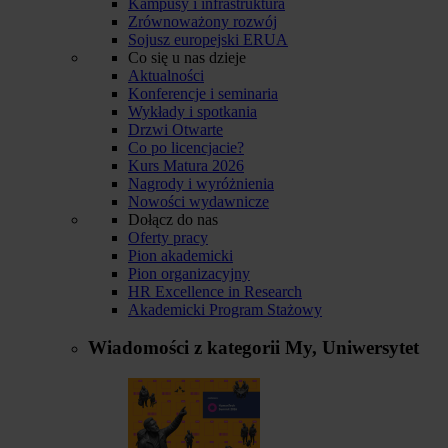
Kampusy i infrastruktura
Zrównoważony rozwój
Sojusz europejski ERUA
Co się u nas dzieje
Aktualności
Konferencje i seminaria
Wykłady i spotkania
Drzwi Otwarte
Co po licencjacie?
Kurs Matura 2026
Nagrody i wyróżnienia
Nowości wydawnicze
Dołącz do nas
Oferty pracy
Pion akademicki
Pion organizacyjny
HR Excellence in Research
Akademicki Program Stażowy
Wiadomości z kategorii
My, Uniwersytet