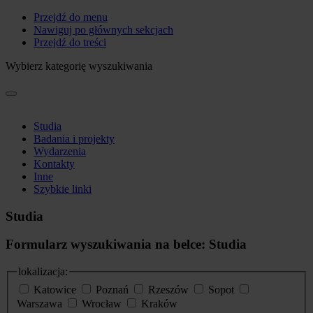
Przejdź do menu
Nawiguj po głównych sekcjach
Przejdź do treści
Wybierz kategorię wyszukiwania
Studia
Badania i projekty
Wydarzenia
Kontakty
Inne
Szybkie linki
Studia
Formularz wyszukiwania na belce: Studia
lokalizacja:
Katowice
Poznań
Rzeszów
Sopot
Warszawa
Wrocław
Kraków