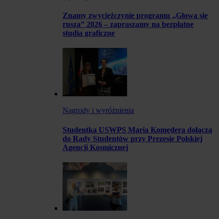
Znamy zwyciężczynie programu „Głowa się
rusza” 2026 – zapraszamy na bezpłatne
studia graficzne
Nagrody i wyróżnienia
Studentka USWPS Maria Komędera dołącza
do Rady Studentów przy Prezesie Polskiej
Agencji Kosmicznej