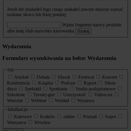
Jeżeli nie znalazłeś tego czego szukałeś zawsze możesz wpisać
szukane słowo lub frazę poniżej
Wpisz fragment nazwy projektu
albo imię i/lub nazwisko kierownika
Szukaj
Wydarzenia
Formularz wyszukiwania na belce: Wydarzenia
typ:
Artykuł
Debata
Ebook
Festiwal
Koncert
Konferencja
Książka
Podcast
Raport
Silent-
disco
Spektakl
Spotkanie
Studia-podyplomowe
Szkolenie
Turniej-gier
Uroczystość
Videocast
Warsztat
Webinar
Wykład
Wystawa
lokalizacja:
Katowice
Kraków
online
Poznań
Sopot
Warszawa
Wrocław