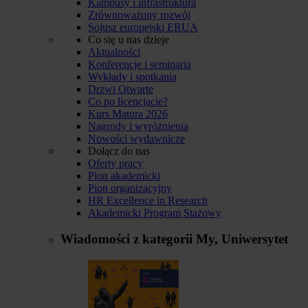
Kampusy i infrastruktura
Zrównoważony rozwój
Sojusz europejski ERUA
Co się u nas dzieje
Aktualności
Konferencje i seminaria
Wykłady i spotkania
Drzwi Otwarte
Co po licencjacie?
Kurs Matura 2026
Nagrody i wyróżnienia
Nowości wydawnicze
Dołącz do nas
Oferty pracy
Pion akademicki
Pion organizacyjny
HR Excellence in Research
Akademicki Program Stażowy
Wiadomości z kategorii
My, Uniwersytet