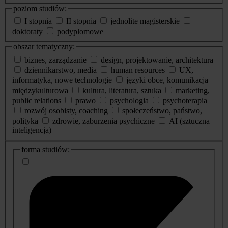
poziom studiów:
I stopnia
II stopnia
jednolite magisterskie
doktoraty
podyplomowe
obszar tematyczny:
biznes, zarządzanie
design, projektowanie, architektura
dziennikarstwo, media
human resources
UX,
informatyka, nowe technologie
języki obce, komunikacja
międzykulturowa
kultura, literatura, sztuka
marketing,
public relations
prawo
psychologia
psychoterapia
rozwój osobisty, coaching
społeczeństwo, państwo,
polityka
zdrowie, zaburzenia psychiczne
AI (sztuczna
inteligencja)
dodatkowe
forma studiów:
informacje
o
studiach