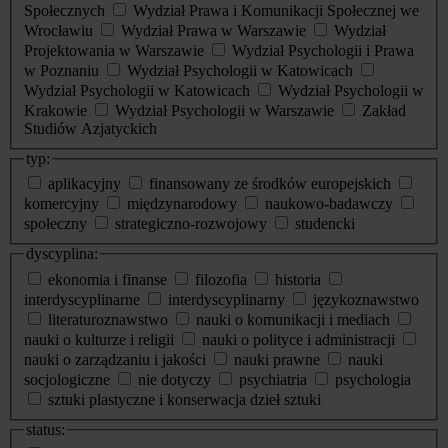
Społecznych
Wydział Prawa i Komunikacji Społecznej we
Wrocławiu
Wydział Prawa w Warszawie
Wydział
Projektowania w Warszawie
Wydział Psychologii i Prawa
w Poznaniu
Wydział Psychologii w Katowicach
Wydział Psychologii w Katowicach
Wydział Psychologii w
Krakowie
Wydział Psychologii w Warszawie
Zakład
Studiów Azjatyckich
typ:
aplikacyjny
finansowany ze środków europejskich
komercyjny
międzynarodowy
naukowo-badawczy
społeczny
strategiczno-rozwojowy
studencki
dyscyplina:
ekonomia i finanse
filozofia
historia
interdyscyplinarne
interdyscyplinarny
językoznawstwo
literaturoznawstwo
nauki o komunikacji i mediach
nauki o kulturze i religii
nauki o polityce i administracji
nauki o zarządzaniu i jakości
nauki prawne
nauki
socjologiczne
nie dotyczy
psychiatria
psychologia
sztuki plastyczne i konserwacja dzieł sztuki
status: