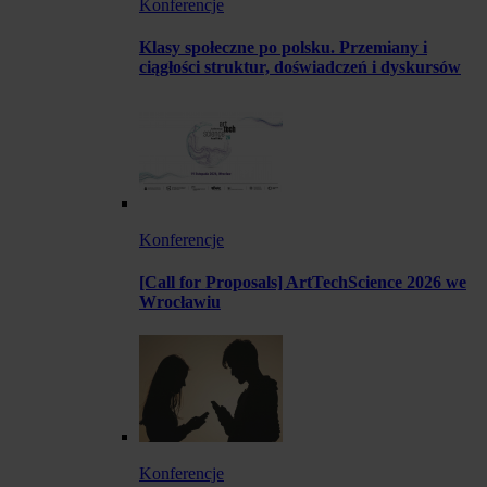
Konferencje
Klasy społeczne po polsku. Przemiany i
ciągłości struktur, doświadczeń i dyskursów
Konferencje
[Call for Proposals] ArtTechScience 2026 we
Wrocławiu
Konferencje