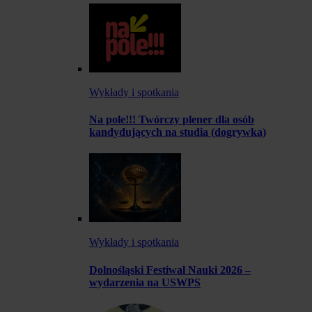
Wykłady i spotkania
Na pole!!! Twórczy plener dla osób
kandydujących na studia (dogrywka)
Wykłady i spotkania
Dolnośląski Festiwal Nauki 2026 –
wydarzenia na USWPS