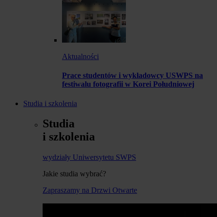
Aktualności
Prace studentów i wykładowcy USWPS na
festiwalu fotografii w Korei Południowej
Studia i szkolenia
Studia
i szkolenia
wydziały Uniwersytetu SWPS
Jakie studia wybrać?
Zapraszamy na Drzwi Otwarte