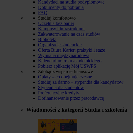
Kandydaci na studia podyplomowe
Dokumenty do pobrania
FAQ
Studiuj komfortowo
Uczelnia bez barier
Kampusy i infrastruktura
Zakwaterowanie na czas studiów
Biblioteki
Organizacje studenckie
Oferta Biura Karier: praktyki i staże
Wymiana międzynarodowa
Kalendarium roku akademickiego
Pobierz aplikację Mój USWPS
Zdobądź wsparcie finansowe
Opłaty – co obejmuje czesne
Studiuj za darmo – stypendia dla kandydatów
Stypendia dla studentów
Preferencyjne kredyty
Dofinansowanie przez pracodawcę
Wiadomości z kategorii
Studia i szkolenia