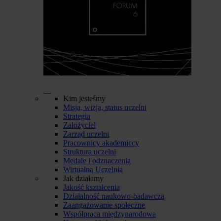
Kim jesteśmy
Misja, wizja, status uczelni
Strategia
Założyciel
Zarząd uczelni
Pracownicy akademiccy
Struktura uczelni
Medale i odznaczenia
Wirtualna Uczelnia
Jak działamy
Jakość kształcenia
Działalność naukowo-badawcza
Zaangażowanie społeczne
Współpraca międzynarodowa