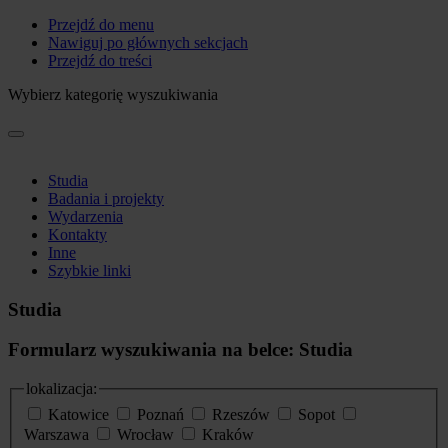
Przejdź do menu
Nawiguj po głównych sekcjach
Przejdź do treści
Wybierz kategorię wyszukiwania
Studia
Badania i projekty
Wydarzenia
Kontakty
Inne
Szybkie linki
Studia
Formularz wyszukiwania na belce: Studia
lokalizacja:
Katowice
Poznań
Rzeszów
Sopot
Warszawa
Wrocław
Kraków