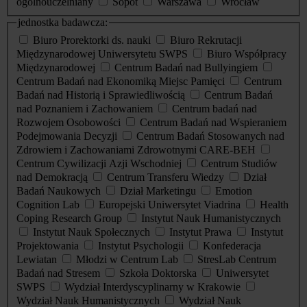
ogólnouczelniany
Sopot
Warszawa
Wrocław
jednostka badawcza:
Biuro Prorektorki ds. nauki
Biuro Rekrutacji
Międzynarodowej Uniwersytetu SWPS
Biuro Współpracy
Międzynarodowej
Centrum Badań nad Bullyingiem
Centrum Badań nad Ekonomiką Miejsc Pamięci
Centrum
Badań nad Historią i Sprawiedliwością
Centrum Badań
nad Poznaniem i Zachowaniem
Centrum badań nad
Rozwojem Osobowości
Centrum Badań nad Wspieraniem
Podejmowania Decyzji
Centrum Badań Stosowanych nad
Zdrowiem i Zachowaniami Zdrowotnymi CARE-BEH
Centrum Cywilizacji Azji Wschodniej
Centrum Studiów
nad Demokracją
Centrum Transferu Wiedzy
Dział
Badań Naukowych
Dział Marketingu
Emotion
Cognition Lab
Europejski Uniwersytet Viadrina
Health
Coping Research Group
Instytut Nauk Humanistycznych
Instytut Nauk Społecznych
Instytut Prawa
Instytut
Projektowania
Instytut Psychologii
Konfederacja
Lewiatan
Młodzi w Centrum Lab
StresLab Centrum
Badań nad Stresem
Szkoła Doktorska
Uniwersytet
SWPS
Wydział Interdyscyplinarny w Krakowie
Wydział Nauk Humanistycznych
Wydział Nauk