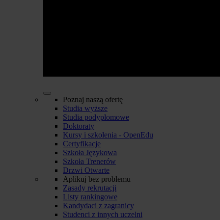
Poznaj naszą ofertę
Studia wyższe
Studia podyplomowe
Doktoraty
Kursy i szkolenia - OpenEdu
Certyfikacje
Szkoła Językowa
Szkoła Trenerów
Drzwi Otwarte
Aplikuj bez problemu
Zasady rekrutacji
Listy rankingowe
Kandydaci z zagranicy
Studenci z innych uczelni