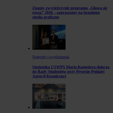
Znamy zwyciężczynie programu „Głowa się
rusza” 2026 – zapraszamy na bezpłatne
studia graficzne
Nagrody i wyróżnienia
Studentka USWPS Maria Komędera dołącza
do Rady Studentów przy Prezesie Polskiej
Agencji Kosmicznej