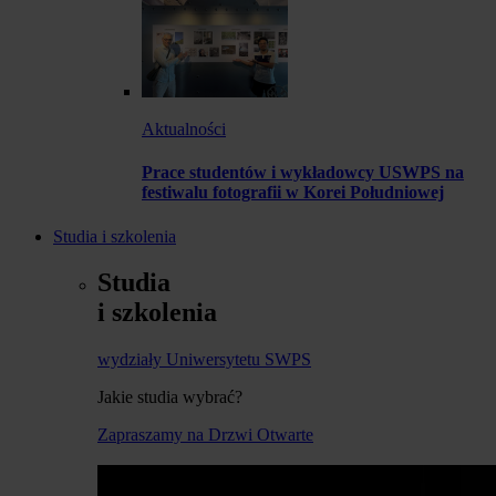
Aktualności
Prace studentów i wykładowcy USWPS na
festiwalu fotografii w Korei Południowej
Studia i szkolenia
Studia
i szkolenia
wydziały Uniwersytetu SWPS
Jakie studia wybrać?
Zapraszamy na Drzwi Otwarte