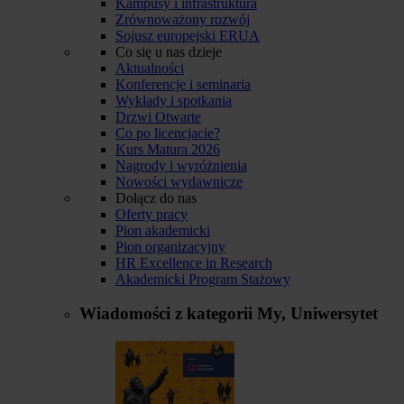
Kampusy i infrastruktura
Zrównoważony rozwój
Sojusz europejski ERUA
Co się u nas dzieje
Aktualności
Konferencje i seminaria
Wykłady i spotkania
Drzwi Otwarte
Co po licencjacie?
Kurs Matura 2026
Nagrody i wyróżnienia
Nowości wydawnicze
Dołącz do nas
Oferty pracy
Pion akademicki
Pion organizacyjny
HR Excellence in Research
Akademicki Program Stażowy
Wiadomości z kategorii
My, Uniwersytet