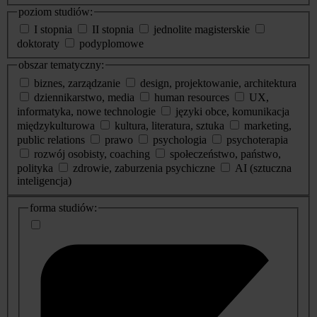
poziom studiów:
I stopnia
II stopnia
jednolite magisterskie
doktoraty
podyplomowe
obszar tematyczny:
biznes, zarządzanie
design, projektowanie, architektura
dziennikarstwo, media
human resources
UX,
informatyka, nowe technologie
języki obce, komunikacja
międzykulturowa
kultura, literatura, sztuka
marketing,
public relations
prawo
psychologia
psychoterapia
rozwój osobisty, coaching
społeczeństwo, państwo,
polityka
zdrowie, zaburzenia psychiczne
AI (sztuczna
inteligencja)
dodatkowe
forma studiów:
informacje
o
studiach