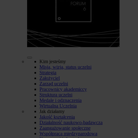
Kim jesteśmy
Misja, wizja, status uczelni
Strategia
Założyciel
Zarząd uczelni
Pracownicy akademiccy
Struktura uczelni
Medale i odznaczenia
Wirtualna Uczelnia
Jak działamy
Jakość kształcenia
Działalność naukowo-badawcza
Zaangażowanie społeczne
Współpraca międzynarodowa