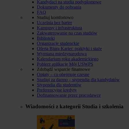
Kandydaci na studia podyplomowe
Dokumenty do pobrania
FAQ
Studiuj komfortowo
Uczelnia bez barier
Kampusy i infrastruktura
Zakwaterowanie na czas studiów
Biblioteki
Organizacje studenckie
Oferta Biura Karier: praktyki i staże
Wymiana międzynarodowa
Kalendarium roku akademickiego
Pobierz aplikację Mój USWPS
Zdobądź wsparcie finansowe
Opłaty – co obejmuje czesne
Studiuj za darmo – stypendia dla kandydatów
Stypendia dla studentów
Preferencyjne kredyty
Dofinansowanie przez pracodawcę
Wiadomości z kategorii
Studia i szkolenia