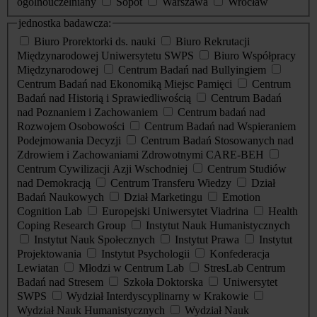
ogólnouczelniany
Sopot
Warszawa
Wrocław
jednostka badawcza:
Biuro Prorektorki ds. nauki
Biuro Rekrutacji
Międzynarodowej Uniwersytetu SWPS
Biuro Współpracy
Międzynarodowej
Centrum Badań nad Bullyingiem
Centrum Badań nad Ekonomiką Miejsc Pamięci
Centrum
Badań nad Historią i Sprawiedliwością
Centrum Badań
nad Poznaniem i Zachowaniem
Centrum badań nad
Rozwojem Osobowości
Centrum Badań nad Wspieraniem
Podejmowania Decyzji
Centrum Badań Stosowanych nad
Zdrowiem i Zachowaniami Zdrowotnymi CARE-BEH
Centrum Cywilizacji Azji Wschodniej
Centrum Studiów
nad Demokracją
Centrum Transferu Wiedzy
Dział
Badań Naukowych
Dział Marketingu
Emotion
Cognition Lab
Europejski Uniwersytet Viadrina
Health
Coping Research Group
Instytut Nauk Humanistycznych
Instytut Nauk Społecznych
Instytut Prawa
Instytut
Projektowania
Instytut Psychologii
Konfederacja
Lewiatan
Młodzi w Centrum Lab
StresLab Centrum
Badań nad Stresem
Szkoła Doktorska
Uniwersytet
SWPS
Wydział Interdyscyplinarny w Krakowie
Wydział Nauk Humanistycznych
Wydział Nauk