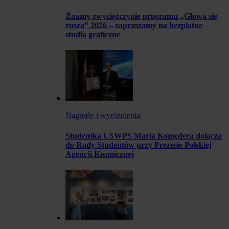
Znamy zwyciężczynie programu „Głowa się
rusza” 2026 – zapraszamy na bezpłatne
studia graficzne
Nagrody i wyróżnienia
Studentka USWPS Maria Komędera dołącza
do Rady Studentów przy Prezesie Polskiej
Agencji Kosmicznej