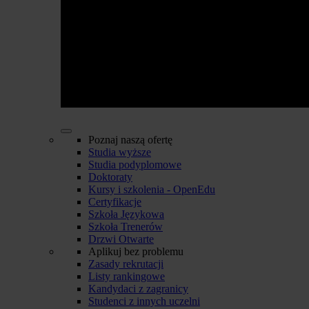
Poznaj naszą ofertę
Studia wyższe
Studia podyplomowe
Doktoraty
Kursy i szkolenia - OpenEdu
Certyfikacje
Szkoła Językowa
Szkoła Trenerów
Drzwi Otwarte
Aplikuj bez problemu
Zasady rekrutacji
Listy rankingowe
Kandydaci z zagranicy
Studenci z innych uczelni