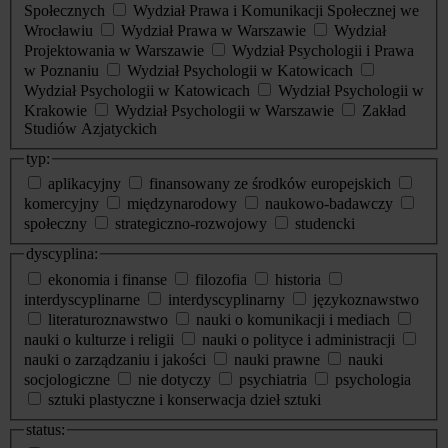
Społecznych
Wydział Prawa i Komunikacji Społecznej we
Wrocławiu
Wydział Prawa w Warszawie
Wydział
Projektowania w Warszawie
Wydział Psychologii i Prawa
w Poznaniu
Wydział Psychologii w Katowicach
Wydział Psychologii w Katowicach
Wydział Psychologii w
Krakowie
Wydział Psychologii w Warszawie
Zakład
Studiów Azjatyckich
typ:
aplikacyjny
finansowany ze środków europejskich
komercyjny
międzynarodowy
naukowo-badawczy
społeczny
strategiczno-rozwojowy
studencki
dyscyplina:
ekonomia i finanse
filozofia
historia
interdyscyplinarne
interdyscyplinarny
językoznawstwo
literaturoznawstwo
nauki o komunikacji i mediach
nauki o kulturze i religii
nauki o polityce i administracji
nauki o zarządzaniu i jakości
nauki prawne
nauki
socjologiczne
nie dotyczy
psychiatria
psychologia
sztuki plastyczne i konserwacja dzieł sztuki
status: