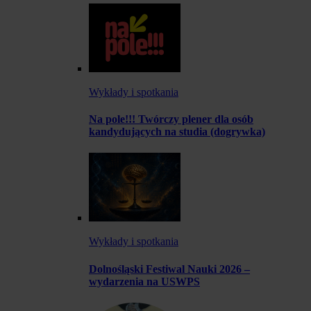
Wykłady i spotkania
Na pole!!! Twórczy plener dla osób
kandydujących na studia (dogrywka)
Wykłady i spotkania
Dolnośląski Festiwal Nauki 2026 –
wydarzenia na USWPS