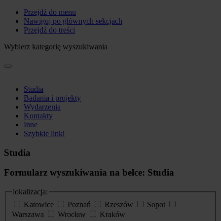
Przejdź do menu
Nawiguj po głównych sekcjach
Przejdź do treści
Wybierz kategorię wyszukiwania
Studia
Badania i projekty
Wydarzenia
Kontakty
Inne
Szybkie linki
Studia
Formularz wyszukiwania na belce: Studia
lokalizacja:
Katowice
Poznań
Rzeszów
Sopot
Warszawa
Wrocław
Kraków