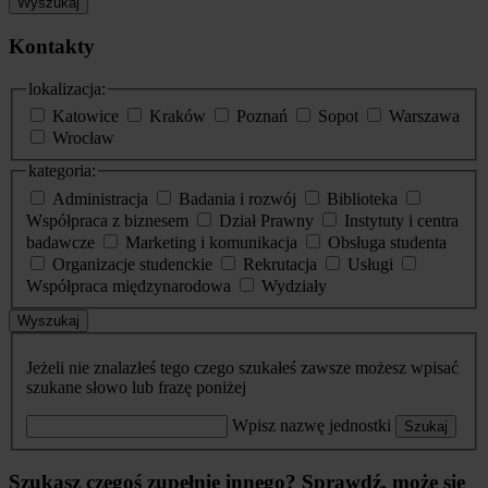
Wyszukaj
Kontakty
lokalizacja:
Katowice
Kraków
Poznań
Sopot
Warszawa
Wrocław
kategoria:
Administracja
Badania i rozwój
Biblioteka
Współpraca z biznesem
Dział Prawny
Instytuty i centra
badawcze
Marketing i komunikacja
Obsługa studenta
Organizacje studenckie
Rekrutacja
Usługi
Współpraca międzynarodowa
Wydziały
Wyszukaj
Jeżeli nie znalazłeś tego czego szukałeś zawsze możesz wpisać
szukane słowo lub frazę poniżej
Wpisz nazwę jednostki
Szukaj
Szukasz czegoś zupełnie innego? Sprawdź, może się