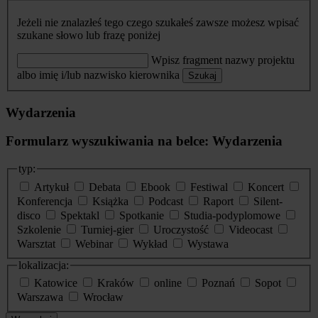
Jeżeli nie znalazłeś tego czego szukałeś zawsze możesz wpisać
szukane słowo lub frazę poniżej
Wpisz fragment nazwy projektu
albo imię i/lub nazwisko kierownika
Szukaj
Wydarzenia
Formularz wyszukiwania na belce: Wydarzenia
typ:
Artykuł
Debata
Ebook
Festiwal
Koncert
Konferencja
Książka
Podcast
Raport
Silent-
disco
Spektakl
Spotkanie
Studia-podyplomowe
Szkolenie
Turniej-gier
Uroczystość
Videocast
Warsztat
Webinar
Wykład
Wystawa
lokalizacja:
Katowice
Kraków
online
Poznań
Sopot
Warszawa
Wrocław