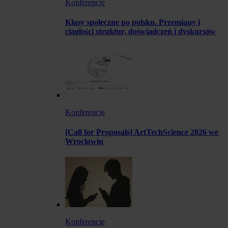
Konferencje
Klasy społeczne po polsku. Przemiany i
ciągłości struktur, doświadczeń i dyskursów
Konferencje
[Call for Proposals] ArtTechScience 2026 we
Wrocławiu
Konferencje