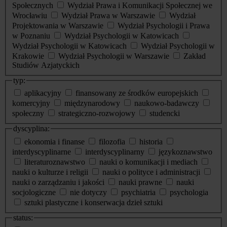
Społecznych
Wydział Prawa i Komunikacji Społecznej we
Wrocławiu
Wydział Prawa w Warszawie
Wydział
Projektowania w Warszawie
Wydział Psychologii i Prawa
w Poznaniu
Wydział Psychologii w Katowicach
Wydział Psychologii w Katowicach
Wydział Psychologii w
Krakowie
Wydział Psychologii w Warszawie
Zakład
Studiów Azjatyckich
typ:
aplikacyjny
finansowany ze środków europejskich
komercyjny
międzynarodowy
naukowo-badawczy
społeczny
strategiczno-rozwojowy
studencki
dyscyplina:
ekonomia i finanse
filozofia
historia
interdyscyplinarne
interdyscyplinarny
językoznawstwo
literaturoznawstwo
nauki o komunikacji i mediach
nauki o kulturze i religii
nauki o polityce i administracji
nauki o zarządzaniu i jakości
nauki prawne
nauki
socjologiczne
nie dotyczy
psychiatria
psychologia
sztuki plastyczne i konserwacja dzieł sztuki
status: