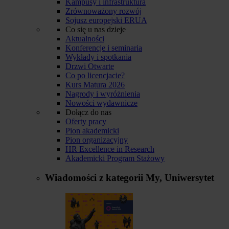
Kampusy i infrastruktura
Zrównoważony rozwój
Sojusz europejski ERUA
Co się u nas dzieje
Aktualności
Konferencje i seminaria
Wykłady i spotkania
Drzwi Otwarte
Co po licencjacie?
Kurs Matura 2026
Nagrody i wyróżnienia
Nowości wydawnicze
Dołącz do nas
Oferty pracy
Pion akademicki
Pion organizacyjny
HR Excellence in Research
Akademicki Program Stażowy
Wiadomości z kategorii
My, Uniwersytet