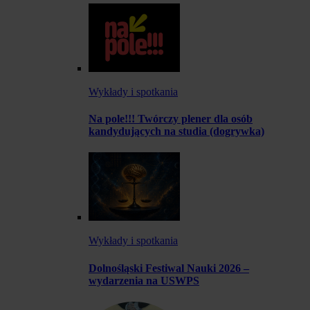
Wykłady i spotkania
Na pole!!! Twórczy plener dla osób
kandydujących na studia (dogrywka)
Wykłady i spotkania
Dolnośląski Festiwal Nauki 2026 –
wydarzenia na USWPS