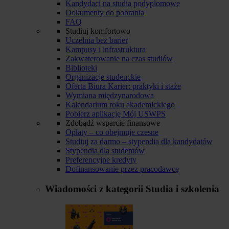
Kandydaci na studia podyplomowe
Dokumenty do pobrania
FAQ
Studiuj komfortowo
Uczelnia bez barier
Kampusy i infrastruktura
Zakwaterowanie na czas studiów
Biblioteki
Organizacje studenckie
Oferta Biura Karier: praktyki i staże
Wymiana międzynarodowa
Kalendarium roku akademickiego
Pobierz aplikację Mój USWPS
Zdobądź wsparcie finansowe
Opłaty – co obejmuje czesne
Studiuj za darmo – stypendia dla kandydatów
Stypendia dla studentów
Preferencyjne kredyty
Dofinansowanie przez pracodawcę
Wiadomości z kategorii
Studia i szkolenia