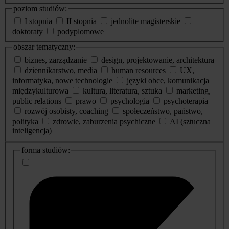
poziom studiów:
I stopnia
II stopnia
jednolite magisterskie
doktoraty
podyplomowe
obszar tematyczny:
biznes, zarządzanie
design, projektowanie, architektura
dziennikarstwo, media
human resources
UX,
informatyka, nowe technologie
języki obce, komunikacja
międzykulturowa
kultura, literatura, sztuka
marketing,
public relations
prawo
psychologia
psychoterapia
rozwój osobisty, coaching
społeczeństwo, państwo,
polityka
zdrowie, zaburzenia psychiczne
AI (sztuczna
inteligencja)
dodatkowe
forma studiów:
informacje
o
studiach