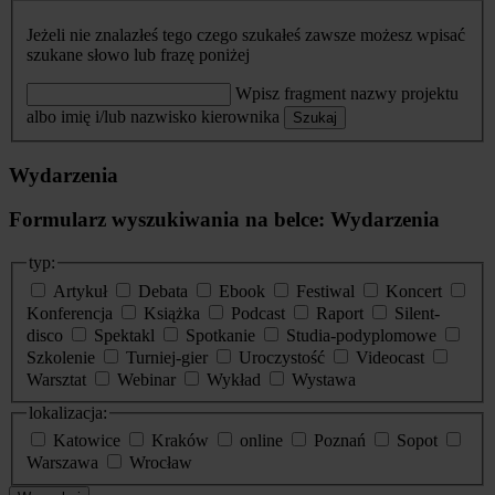
Jeżeli nie znalazłeś tego czego szukałeś zawsze możesz wpisać
szukane słowo lub frazę poniżej
Wpisz fragment nazwy projektu
albo imię i/lub nazwisko kierownika
Szukaj
Wydarzenia
Formularz wyszukiwania na belce: Wydarzenia
typ:
Artykuł
Debata
Ebook
Festiwal
Koncert
Konferencja
Książka
Podcast
Raport
Silent-
disco
Spektakl
Spotkanie
Studia-podyplomowe
Szkolenie
Turniej-gier
Uroczystość
Videocast
Warsztat
Webinar
Wykład
Wystawa
lokalizacja:
Katowice
Kraków
online
Poznań
Sopot
Warszawa
Wrocław