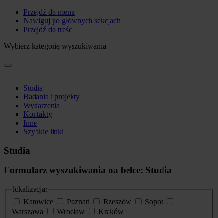
Przejdź do menu
Nawiguj po głównych sekcjach
Przejdź do treści
Wybierz kategorię wyszukiwania
Studia
Badania i projekty
Wydarzenia
Kontakty
Inne
Szybkie linki
Studia
Formularz wyszukiwania na belce: Studia
lokalizacja:
Katowice
Poznań
Rzeszów
Sopot
Warszawa
Wrocław
Kraków