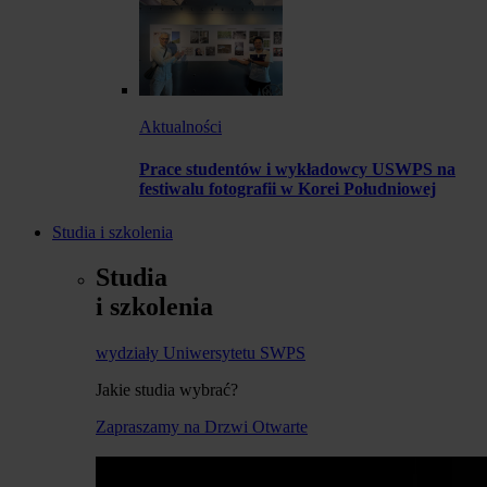
Aktualności
Prace studentów i wykładowcy USWPS na
festiwalu fotografii w Korei Południowej
Studia i szkolenia
Studia
i szkolenia
wydziały Uniwersytetu SWPS
Jakie studia wybrać?
Zapraszamy na Drzwi Otwarte