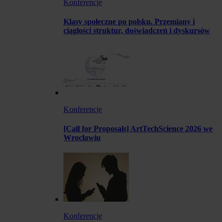
Konferencje
Klasy społeczne po polsku. Przemiany i
ciągłości struktur, doświadczeń i dyskursów
Konferencje
[Call for Proposals] ArtTechScience 2026 we
Wrocławiu
Konferencje