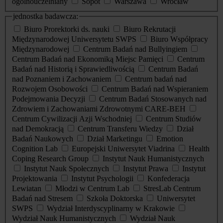
ogólnouczelniany
Sopot
Warszawa
Wrocław
jednostka badawcza:
Biuro Prorektorki ds. nauki
Biuro Rekrutacji
Międzynarodowej Uniwersytetu SWPS
Biuro Współpracy
Międzynarodowej
Centrum Badań nad Bullyingiem
Centrum Badań nad Ekonomiką Miejsc Pamięci
Centrum
Badań nad Historią i Sprawiedliwością
Centrum Badań
nad Poznaniem i Zachowaniem
Centrum badań nad
Rozwojem Osobowości
Centrum Badań nad Wspieraniem
Podejmowania Decyzji
Centrum Badań Stosowanych nad
Zdrowiem i Zachowaniami Zdrowotnymi CARE-BEH
Centrum Cywilizacji Azji Wschodniej
Centrum Studiów
nad Demokracją
Centrum Transferu Wiedzy
Dział
Badań Naukowych
Dział Marketingu
Emotion
Cognition Lab
Europejski Uniwersytet Viadrina
Health
Coping Research Group
Instytut Nauk Humanistycznych
Instytut Nauk Społecznych
Instytut Prawa
Instytut
Projektowania
Instytut Psychologii
Konfederacja
Lewiatan
Młodzi w Centrum Lab
StresLab Centrum
Badań nad Stresem
Szkoła Doktorska
Uniwersytet
SWPS
Wydział Interdyscyplinarny w Krakowie
Wydział Nauk Humanistycznych
Wydział Nauk