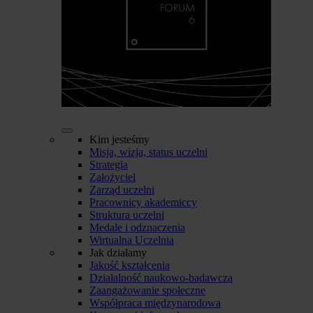
Kim jesteśmy
Misja, wizja, status uczelni
Strategia
Założyciel
Zarząd uczelni
Pracownicy akademiccy
Struktura uczelni
Medale i odznaczenia
Wirtualna Uczelnia
Jak działamy
Jakość kształcenia
Działalność naukowo-badawcza
Zaangażowanie społeczne
Współpraca międzynarodowa