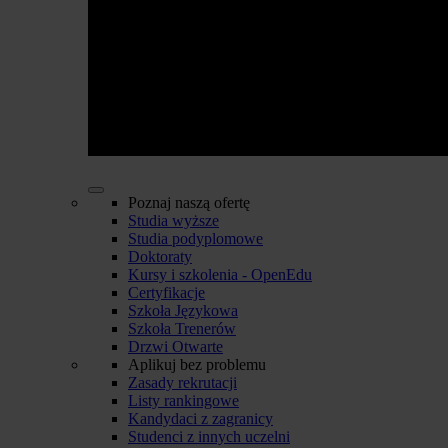
Poznaj naszą ofertę
Studia wyższe
Studia podyplomowe
Doktoraty
Kursy i szkolenia - OpenEdu
Certyfikacje
Szkoła Językowa
Szkoła Trenerów
Drzwi Otwarte
Aplikuj bez problemu
Zasady rekrutacji
Listy rankingowe
Kandydaci z zagranicy
Studenci z innych uczelni