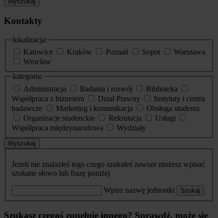
Wyszukaj
Kontakty
lokalizacja:
Katowice
Kraków
Poznań
Sopot
Warszawa
Wrocław
kategoria:
Administracja
Badania i rozwój
Biblioteka
Współpraca z biznesem
Dział Prawny
Instytuty i centra
badawcze
Marketing i komunikacja
Obsługa studenta
Organizacje studenckie
Rekrutacja
Usługi
Współpraca międzynarodowa
Wydziały
Wyszukaj
Jeżeli nie znalazłeś tego czego szukałeś zawsze możesz wpisać
szukane słowo lub frazę poniżej
Wpisz nazwę jednostki
Szukaj
Szukasz czegoś zupełnie innego? Sprawdź, może się