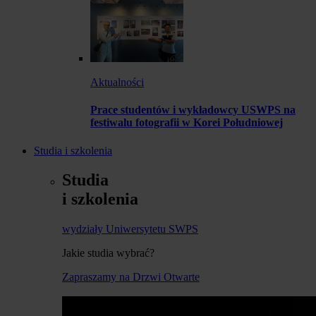
Aktualności
Prace studentów i wykładowcy USWPS na
festiwalu fotografii w Korei Południowej
Studia i szkolenia
Studia
i szkolenia
wydziały Uniwersytetu SWPS
Jakie studia wybrać?
Zapraszamy na Drzwi Otwarte