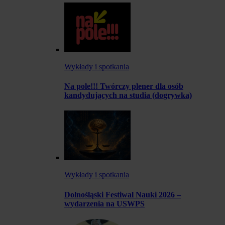
Wykłady i spotkania
Na pole!!! Twórczy plener dla osób
kandydujących na studia (dogrywka)
Wykłady i spotkania
Dolnośląski Festiwal Nauki 2026 –
wydarzenia na USWPS