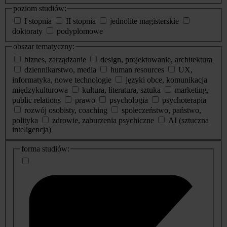
poziom studiów:
I stopnia
II stopnia
jednolite magisterskie
doktoraty
podyplomowe
obszar tematyczny:
biznes, zarządzanie
design, projektowanie, architektura
dziennikarstwo, media
human resources
UX,
informatyka, nowe technologie
języki obce, komunikacja
międzykulturowa
kultura, literatura, sztuka
marketing,
public relations
prawo
psychologia
psychoterapia
rozwój osobisty, coaching
społeczeństwo, państwo,
polityka
zdrowie, zaburzenia psychiczne
AI (sztuczna
inteligencja)
dodatkowe
forma studiów:
informacje
o
studiach