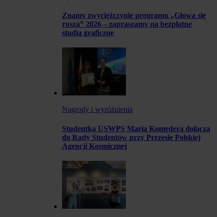
Znamy zwyciężczynie programu „Głowa się
rusza” 2026 – zapraszamy na bezpłatne
studia graficzne
Nagrody i wyróżnienia
Studentka USWPS Maria Komędera dołącza
do Rady Studentów przy Prezesie Polskiej
Agencji Kosmicznej