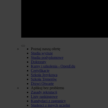
Poznaj naszą ofertę
Studia wyższe
Studia podyplomowe
Doktoraty
Kursy i szkolenia - OpenEdu
Certyfikacje
Szkoła Językowa
Szkoła Trenerów
Drzwi Otwarte
Aplikuj bez problemu
Zasady rekrutacji
Listy rankingowe
Kandydaci z zagranicy
Studenci z innych uczelni