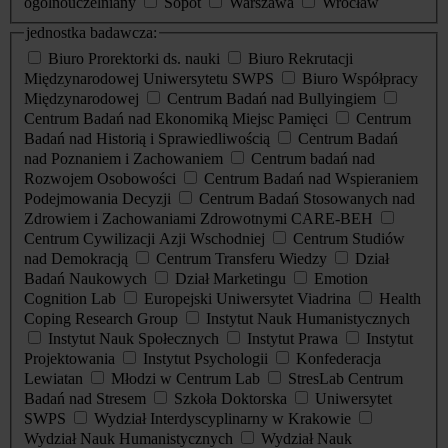
ogólnouczelniany
Sopot
Warszawa
Wrocław
jednostka badawcza:
Biuro Prorektorki ds. nauki
Biuro Rekrutacji
Międzynarodowej Uniwersytetu SWPS
Biuro Współpracy
Międzynarodowej
Centrum Badań nad Bullyingiem
Centrum Badań nad Ekonomiką Miejsc Pamięci
Centrum
Badań nad Historią i Sprawiedliwością
Centrum Badań
nad Poznaniem i Zachowaniem
Centrum badań nad
Rozwojem Osobowości
Centrum Badań nad Wspieraniem
Podejmowania Decyzji
Centrum Badań Stosowanych nad
Zdrowiem i Zachowaniami Zdrowotnymi CARE-BEH
Centrum Cywilizacji Azji Wschodniej
Centrum Studiów
nad Demokracją
Centrum Transferu Wiedzy
Dział
Badań Naukowych
Dział Marketingu
Emotion
Cognition Lab
Europejski Uniwersytet Viadrina
Health
Coping Research Group
Instytut Nauk Humanistycznych
Instytut Nauk Społecznych
Instytut Prawa
Instytut
Projektowania
Instytut Psychologii
Konfederacja
Lewiatan
Młodzi w Centrum Lab
StresLab Centrum
Badań nad Stresem
Szkoła Doktorska
Uniwersytet
SWPS
Wydział Interdyscyplinarny w Krakowie
Wydział Nauk Humanistycznych
Wydział Nauk