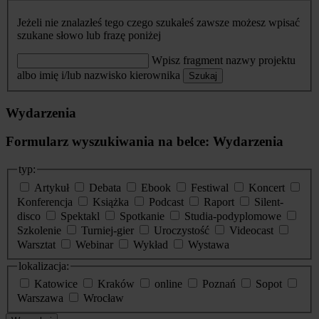
Jeżeli nie znalazłeś tego czego szukałeś zawsze możesz wpisać
szukane słowo lub frazę poniżej
Wpisz fragment nazwy projektu
albo imię i/lub nazwisko kierownika
Szukaj
Wydarzenia
Formularz wyszukiwania na belce: Wydarzenia
typ:
Artykuł
Debata
Ebook
Festiwal
Koncert
Konferencja
Książka
Podcast
Raport
Silent-
disco
Spektakl
Spotkanie
Studia-podyplomowe
Szkolenie
Turniej-gier
Uroczystość
Videocast
Warsztat
Webinar
Wykład
Wystawa
lokalizacja:
Katowice
Kraków
online
Poznań
Sopot
Warszawa
Wrocław