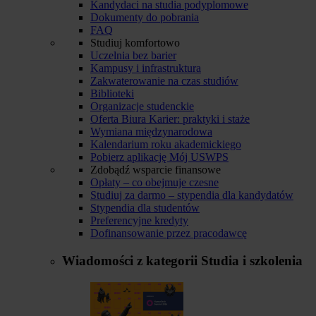
Kandydaci na studia podyplomowe
Dokumenty do pobrania
FAQ
Studiuj komfortowo
Uczelnia bez barier
Kampusy i infrastruktura
Zakwaterowanie na czas studiów
Biblioteki
Organizacje studenckie
Oferta Biura Karier: praktyki i staże
Wymiana międzynarodowa
Kalendarium roku akademickiego
Pobierz aplikację Mój USWPS
Zdobądź wsparcie finansowe
Opłaty – co obejmuje czesne
Studiuj za darmo – stypendia dla kandydatów
Stypendia dla studentów
Preferencyjne kredyty
Dofinansowanie przez pracodawcę
Wiadomości z kategorii
Studia i szkolenia