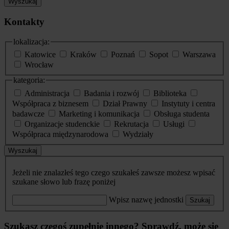
Wyszukaj
Kontakty
lokalizacja:
Katowice
Kraków
Poznań
Sopot
Warszawa
Wrocław
kategoria:
Administracja
Badania i rozwój
Biblioteka
Współpraca z biznesem
Dział Prawny
Instytuty i centra
badawcze
Marketing i komunikacja
Obsługa studenta
Organizacje studenckie
Rekrutacja
Usługi
Współpraca międzynarodowa
Wydziały
Wyszukaj
Jeżeli nie znalazłeś tego czego szukałeś zawsze możesz wpisać
szukane słowo lub frazę poniżej
Wpisz nazwę jednostki
Szukaj
Szukasz czegoś zupełnie innego? Sprawdź, może się