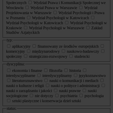
Społecznych
Wydział Prawa i Komunikacji Społecznej we
Wrocławiu
Wydział Prawa w Warszawie
Wydział
Projektowania w Warszawie
Wydział Psychologii i Prawa
w Poznaniu
Wydział Psychologii w Katowicach
Wydział Psychologii w Katowicach
Wydział Psychologii w
Krakowie
Wydział Psychologii w Warszawie
Zakład
Studiów Azjatyckich
typ:
aplikacyjny
finansowany ze środków europejskich
komercyjny
międzynarodowy
naukowo-badawczy
społeczny
strategiczno-rozwojowy
studencki
dyscyplina:
ekonomia i finanse
filozofia
historia
interdyscyplinarne
interdyscyplinarny
językoznawstwo
literaturoznawstwo
nauki o komunikacji i mediach
nauki o kulturze i religii
nauki o polityce i administracji
nauki o zarządzaniu i jakości
nauki prawne
nauki
socjologiczne
nie dotyczy
psychiatria
psychologia
sztuki plastyczne i konserwacja dzieł sztuki
status: