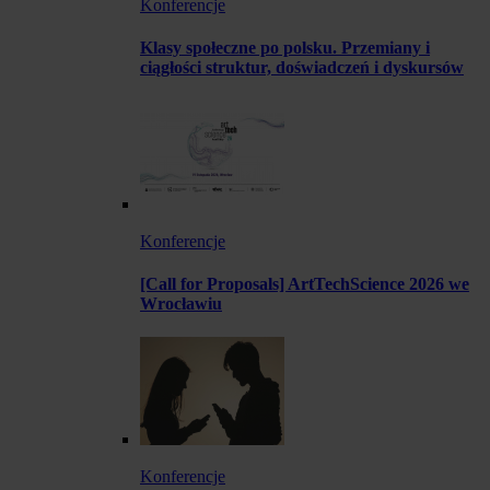
Konferencje
Klasy społeczne po polsku. Przemiany i
ciągłości struktur, doświadczeń i dyskursów
Konferencje
[Call for Proposals] ArtTechScience 2026 we
Wrocławiu
Konferencje