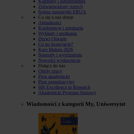
Kampusy i infrastruktura
Zrównoważony rozwój
Sojusz europejski ERUA
Co się u nas dzieje
Aktualności
Konferencje i seminaria
Wykłady i spotkania
Drzwi Otwarte
Co po licencjacie?
Kurs Matura 2026
Nagrody i wyróżnienia
Nowości wydawnicze
Dołącz do nas
Oferty pracy
Pion akademicki
Pion organizacyjny
HR Excellence in Research
Akademicki Program Stażowy
Wiadomości z kategorii
My, Uniwersytet