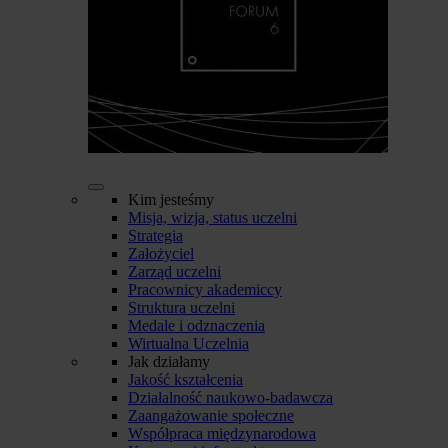
Kim jesteśmy
Misja, wizja, status uczelni
Strategia
Założyciel
Zarząd uczelni
Pracownicy akademiccy
Struktura uczelni
Medale i odznaczenia
Wirtualna Uczelnia
Jak działamy
Jakość kształcenia
Działalność naukowo-badawcza
Zaangażowanie społeczne
Współpraca międzynarodowa