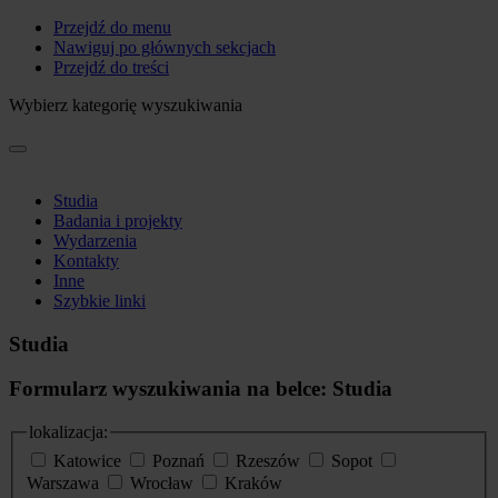
Przejdź do menu
Nawiguj po głównych sekcjach
Przejdź do treści
Wybierz kategorię wyszukiwania
Studia
Badania i projekty
Wydarzenia
Kontakty
Inne
Szybkie linki
Studia
Formularz wyszukiwania na belce: Studia
lokalizacja:
Katowice
Poznań
Rzeszów
Sopot
Warszawa
Wrocław
Kraków