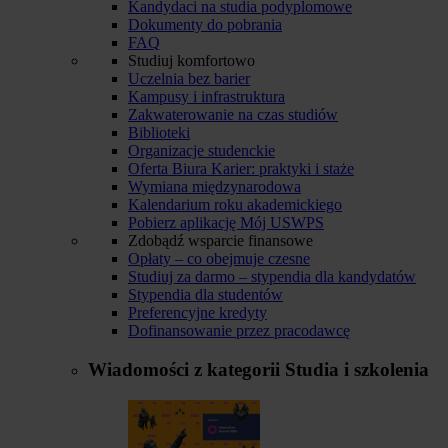
Kandydaci na studia podyplomowe
Dokumenty do pobrania
FAQ
Studiuj komfortowo
Uczelnia bez barier
Kampusy i infrastruktura
Zakwaterowanie na czas studiów
Biblioteki
Organizacje studenckie
Oferta Biura Karier: praktyki i staże
Wymiana międzynarodowa
Kalendarium roku akademickiego
Pobierz aplikację Mój USWPS
Zdobądź wsparcie finansowe
Opłaty – co obejmuje czesne
Studiuj za darmo – stypendia dla kandydatów
Stypendia dla studentów
Preferencyjne kredyty
Dofinansowanie przez pracodawcę
Wiadomości z kategorii
Studia i szkolenia