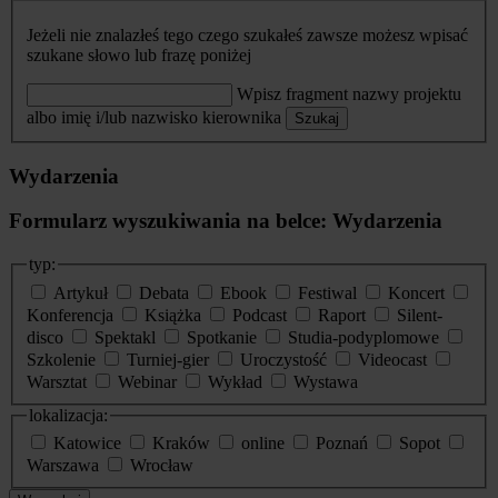
Jeżeli nie znalazłeś tego czego szukałeś zawsze możesz wpisać
szukane słowo lub frazę poniżej
Wpisz fragment nazwy projektu
albo imię i/lub nazwisko kierownika
Szukaj
Wydarzenia
Formularz wyszukiwania na belce: Wydarzenia
typ:
Artykuł
Debata
Ebook
Festiwal
Koncert
Konferencja
Książka
Podcast
Raport
Silent-
disco
Spektakl
Spotkanie
Studia-podyplomowe
Szkolenie
Turniej-gier
Uroczystość
Videocast
Warsztat
Webinar
Wykład
Wystawa
lokalizacja:
Katowice
Kraków
online
Poznań
Sopot
Warszawa
Wrocław