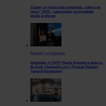
Znamy zwyciężczynie programu „Głowa się
rusza” 2026 – zapraszamy na bezpłatne
studia graficzne
Nagrody i wyróżnienia
Studentka USWPS Maria Komędera dołącza
do Rady Studentów przy Prezesie Polskiej
Agencji Kosmicznej