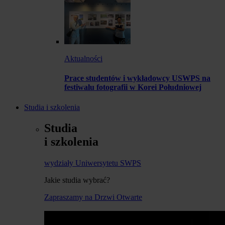
Aktualności
Prace studentów i wykładowcy USWPS na
festiwalu fotografii w Korei Południowej
Studia i szkolenia
Studia
i szkolenia
wydziały Uniwersytetu SWPS
Jakie studia wybrać?
Zapraszamy na Drzwi Otwarte