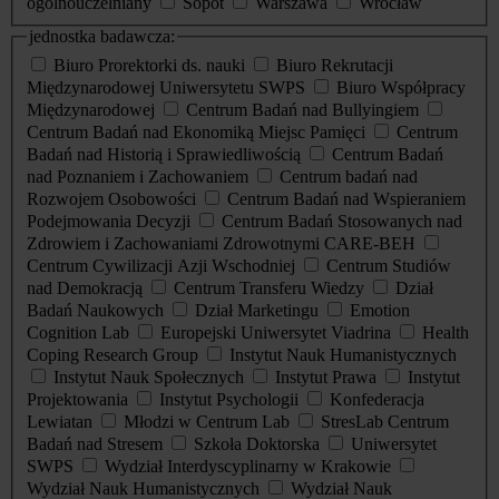
ogólnouczelniany
Sopot
Warszawa
Wrocław
jednostka badawcza:
Biuro Prorektorki ds. nauki
Biuro Rekrutacji
Międzynarodowej Uniwersytetu SWPS
Biuro Współpracy
Międzynarodowej
Centrum Badań nad Bullyingiem
Centrum Badań nad Ekonomiką Miejsc Pamięci
Centrum
Badań nad Historią i Sprawiedliwością
Centrum Badań
nad Poznaniem i Zachowaniem
Centrum badań nad
Rozwojem Osobowości
Centrum Badań nad Wspieraniem
Podejmowania Decyzji
Centrum Badań Stosowanych nad
Zdrowiem i Zachowaniami Zdrowotnymi CARE-BEH
Centrum Cywilizacji Azji Wschodniej
Centrum Studiów
nad Demokracją
Centrum Transferu Wiedzy
Dział
Badań Naukowych
Dział Marketingu
Emotion
Cognition Lab
Europejski Uniwersytet Viadrina
Health
Coping Research Group
Instytut Nauk Humanistycznych
Instytut Nauk Społecznych
Instytut Prawa
Instytut
Projektowania
Instytut Psychologii
Konfederacja
Lewiatan
Młodzi w Centrum Lab
StresLab Centrum
Badań nad Stresem
Szkoła Doktorska
Uniwersytet
SWPS
Wydział Interdyscyplinarny w Krakowie
Wydział Nauk Humanistycznych
Wydział Nauk