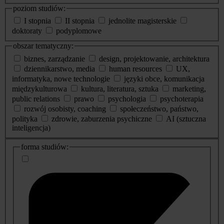
poziom studiów:
I stopnia
II stopnia
jednolite magisterskie
doktoraty
podyplomowe
obszar tematyczny:
biznes, zarządzanie
design, projektowanie, architektura
dziennikarstwo, media
human resources
UX,
informatyka, nowe technologie
języki obce, komunikacja
międzykulturowa
kultura, literatura, sztuka
marketing,
public relations
prawo
psychologia
psychoterapia
rozwój osobisty, coaching
społeczeństwo, państwo,
polityka
zdrowie, zaburzenia psychiczne
AI (sztuczna
inteligencja)
dodatkowe
forma studiów:
informacje
o
studiach