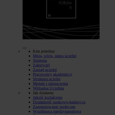
Kim jesteśmy
Misja, wizja, status uczelni
Strategia
Założyciel
Zarząd uczelni
Pracownicy akademiccy
Struktura uczelni
Medale i odznaczenia
Wirtualna Uczelnia
Jak działamy
Jakość kształcenia
Działalność naukowo-badawcza
Zaangażowanie społeczne
Współpraca międzynarodowa