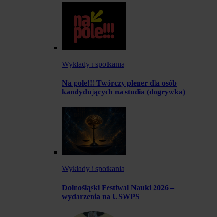
Wykłady i spotkania
Na pole!!! Twórczy plener dla osób
kandydujących na studia (dogrywka)
Wykłady i spotkania
Dolnośląski Festiwal Nauki 2026 –
wydarzenia na USWPS