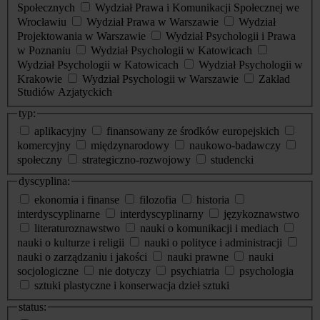
Społecznych
Wydział Prawa i Komunikacji Społecznej we
Wrocławiu
Wydział Prawa w Warszawie
Wydział
Projektowania w Warszawie
Wydział Psychologii i Prawa
w Poznaniu
Wydział Psychologii w Katowicach
Wydział Psychologii w Katowicach
Wydział Psychologii w
Krakowie
Wydział Psychologii w Warszawie
Zakład
Studiów Azjatyckich
typ:
aplikacyjny
finansowany ze środków europejskich
komercyjny
międzynarodowy
naukowo-badawczy
społeczny
strategiczno-rozwojowy
studencki
dyscyplina:
ekonomia i finanse
filozofia
historia
interdyscyplinarne
interdyscyplinarny
językoznawstwo
literaturoznawstwo
nauki o komunikacji i mediach
nauki o kulturze i religii
nauki o polityce i administracji
nauki o zarządzaniu i jakości
nauki prawne
nauki
socjologiczne
nie dotyczy
psychiatria
psychologia
sztuki plastyczne i konserwacja dzieł sztuki
status: