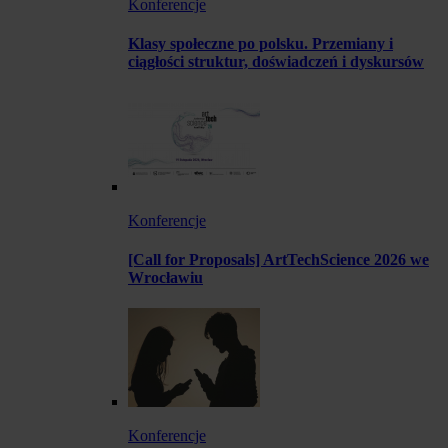
Konferencje
Klasy społeczne po polsku. Przemiany i
ciągłości struktur, doświadczeń i dyskursów
Konferencje
[Call for Proposals] ArtTechScience 2026 we
Wrocławiu
Konferencje