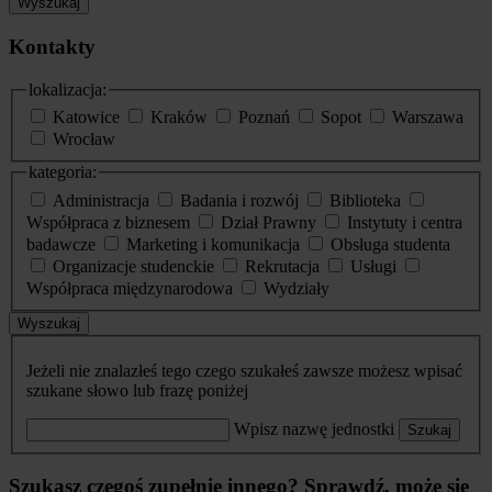
Wyszukaj
Kontakty
lokalizacja:
Katowice
Kraków
Poznań
Sopot
Warszawa
Wrocław
kategoria:
Administracja
Badania i rozwój
Biblioteka
Współpraca z biznesem
Dział Prawny
Instytuty i centra
badawcze
Marketing i komunikacja
Obsługa studenta
Organizacje studenckie
Rekrutacja
Usługi
Współpraca międzynarodowa
Wydziały
Wyszukaj
Jeżeli nie znalazłeś tego czego szukałeś zawsze możesz wpisać
szukane słowo lub frazę poniżej
Wpisz nazwę jednostki
Szukaj
Szukasz czegoś zupełnie innego? Sprawdź, może się