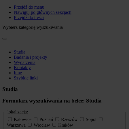
Przejdź do menu
Nawiguj po głównych sekcjach
Przejdź do treści
Wybierz kategorię wyszukiwania
Studia
Badania i projekty
Wydarzenia
Kontakty
Inne
Szybkie linki
Studia
Formularz wyszukiwania na belce: Studia
lokalizacja:
Katowice
Poznań
Rzeszów
Sopot
Warszawa
Wrocław
Kraków