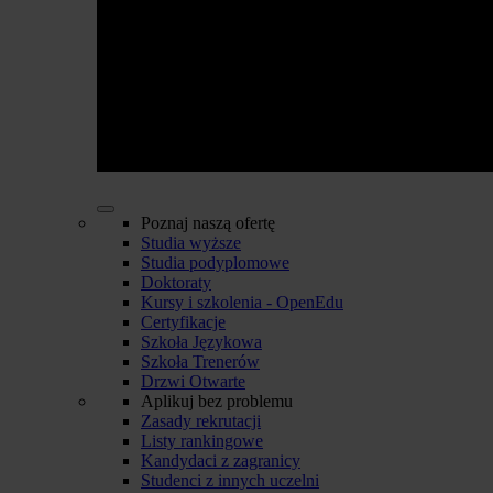
Poznaj naszą ofertę
Studia wyższe
Studia podyplomowe
Doktoraty
Kursy i szkolenia - OpenEdu
Certyfikacje
Szkoła Językowa
Szkoła Trenerów
Drzwi Otwarte
Aplikuj bez problemu
Zasady rekrutacji
Listy rankingowe
Kandydaci z zagranicy
Studenci z innych uczelni