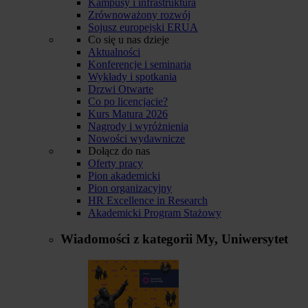
Kampusy i infrastruktura
Zrównoważony rozwój
Sojusz europejski ERUA
Co się u nas dzieje
Aktualności
Konferencje i seminaria
Wykłady i spotkania
Drzwi Otwarte
Co po licencjacie?
Kurs Matura 2026
Nagrody i wyróżnienia
Nowości wydawnicze
Dołącz do nas
Oferty pracy
Pion akademicki
Pion organizacyjny
HR Excellence in Research
Akademicki Program Stażowy
Wiadomości z kategorii
My, Uniwersytet