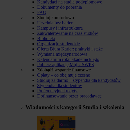
Kandydaci na studia podyplomowe
Dokumenty do pobrania
FAQ
Studiuj komfortowo
Uczelnia bez barier
Kampusy i infrastruktura
Zakwaterowanie na czas studiów
Biblioteki
Organizacje studenckie
Oferta Biura Karier: praktyki i staże
Wymiana międzynarodowa
Kalendarium roku akademickiego
Pobierz aplikację Mój USWPS
Zdobądź wsparcie finansowe
Opłaty – co obejmuje czesne
Studiuj za darmo – stypendia dla kandydatów
Stypendia dla studentów
Preferencyjne kredyty
Dofinansowanie przez pracodawcę
Wiadomości z kategorii
Studia i szkolenia