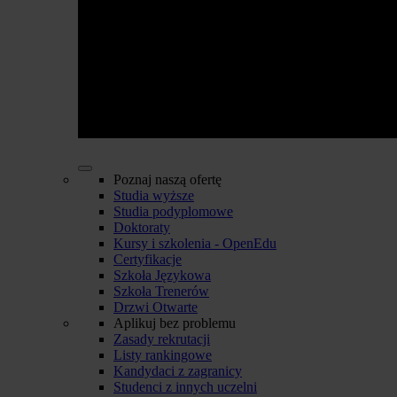
Poznaj naszą ofertę
Studia wyższe
Studia podyplomowe
Doktoraty
Kursy i szkolenia - OpenEdu
Certyfikacje
Szkoła Językowa
Szkoła Trenerów
Drzwi Otwarte
Aplikuj bez problemu
Zasady rekrutacji
Listy rankingowe
Kandydaci z zagranicy
Studenci z innych uczelni