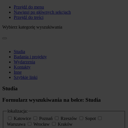
Przejdź do menu
Nawiguj po głównych sekcjach
Przejdź do treści
Wybierz kategorię wyszukiwania
Studia
Badania i projekty
Wydarzenia
Kontakty
Inne
Szybkie linki
Studia
Formularz wyszukiwania na belce: Studia
lokalizacja:
Katowice
Poznań
Rzeszów
Sopot
Warszawa
Wrocław
Kraków