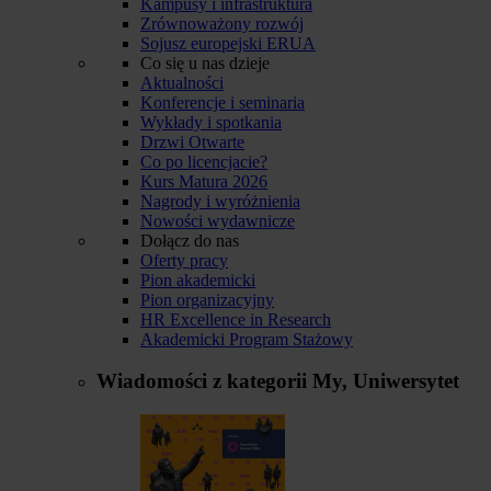
Kampusy i infrastruktura
Zrównoważony rozwój
Sojusz europejski ERUA
Co się u nas dzieje
Aktualności
Konferencje i seminaria
Wykłady i spotkania
Drzwi Otwarte
Co po licencjacie?
Kurs Matura 2026
Nagrody i wyróżnienia
Nowości wydawnicze
Dołącz do nas
Oferty pracy
Pion akademicki
Pion organizacyjny
HR Excellence in Research
Akademicki Program Stażowy
Wiadomości z kategorii
My, Uniwersytet