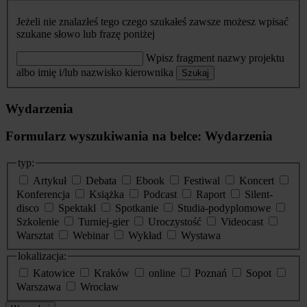
Jeżeli nie znalazłeś tego czego szukałeś zawsze możesz wpisać
szukane słowo lub frazę poniżej
Wpisz fragment nazwy projektu
albo imię i/lub nazwisko kierownika
Szukaj
Wydarzenia
Formularz wyszukiwania na belce: Wydarzenia
typ:
Artykuł
Debata
Ebook
Festiwal
Koncert
Konferencja
Książka
Podcast
Raport
Silent-
disco
Spektakl
Spotkanie
Studia-podyplomowe
Szkolenie
Turniej-gier
Uroczystość
Videocast
Warsztat
Webinar
Wykład
Wystawa
lokalizacja:
Katowice
Kraków
online
Poznań
Sopot
Warszawa
Wrocław