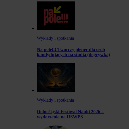
Wykłady i spotkania
Na pole!!! Twórczy plener dla osób
kandydujących na studia (dogrywka)
Wykłady i spotkania
Dolnośląski Festiwal Nauki 2026 –
wydarzenia na USWPS