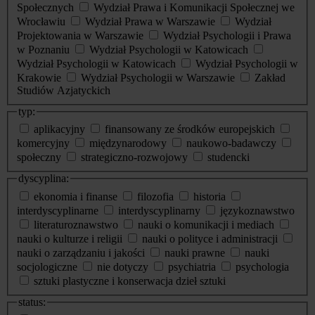
Społecznych
Wydział Prawa i Komunikacji Społecznej we
Wrocławiu
Wydział Prawa w Warszawie
Wydział
Projektowania w Warszawie
Wydział Psychologii i Prawa
w Poznaniu
Wydział Psychologii w Katowicach
Wydział Psychologii w Katowicach
Wydział Psychologii w
Krakowie
Wydział Psychologii w Warszawie
Zakład
Studiów Azjatyckich
typ:
aplikacyjny
finansowany ze środków europejskich
komercyjny
międzynarodowy
naukowo-badawczy
społeczny
strategiczno-rozwojowy
studencki
dyscyplina:
ekonomia i finanse
filozofia
historia
interdyscyplinarne
interdyscyplinarny
językoznawstwo
literaturoznawstwo
nauki o komunikacji i mediach
nauki o kulturze i religii
nauki o polityce i administracji
nauki o zarządzaniu i jakości
nauki prawne
nauki
socjologiczne
nie dotyczy
psychiatria
psychologia
sztuki plastyczne i konserwacja dzieł sztuki
status: