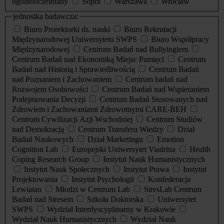
ogólnouczelniany
Sopot
Warszawa
Wrocław
jednostka badawcza:
Biuro Prorektorki ds. nauki
Biuro Rekrutacji
Międzynarodowej Uniwersytetu SWPS
Biuro Współpracy
Międzynarodowej
Centrum Badań nad Bullyingiem
Centrum Badań nad Ekonomiką Miejsc Pamięci
Centrum
Badań nad Historią i Sprawiedliwością
Centrum Badań
nad Poznaniem i Zachowaniem
Centrum badań nad
Rozwojem Osobowości
Centrum Badań nad Wspieraniem
Podejmowania Decyzji
Centrum Badań Stosowanych nad
Zdrowiem i Zachowaniami Zdrowotnymi CARE-BEH
Centrum Cywilizacji Azji Wschodniej
Centrum Studiów
nad Demokracją
Centrum Transferu Wiedzy
Dział
Badań Naukowych
Dział Marketingu
Emotion
Cognition Lab
Europejski Uniwersytet Viadrina
Health
Coping Research Group
Instytut Nauk Humanistycznych
Instytut Nauk Społecznych
Instytut Prawa
Instytut
Projektowania
Instytut Psychologii
Konfederacja
Lewiatan
Młodzi w Centrum Lab
StresLab Centrum
Badań nad Stresem
Szkoła Doktorska
Uniwersytet
SWPS
Wydział Interdyscyplinarny w Krakowie
Wydział Nauk Humanistycznych
Wydział Nauk