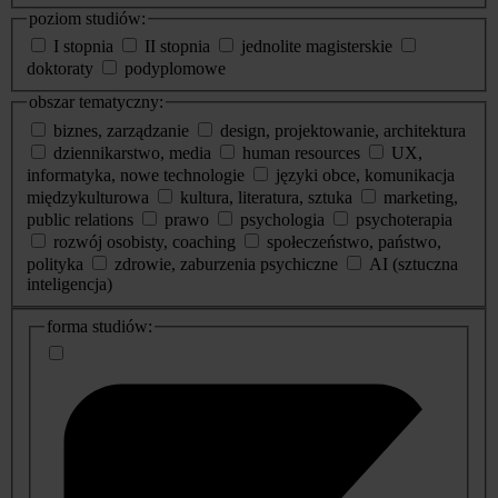
poziom studiów:
I stopnia
II stopnia
jednolite magisterskie
doktoraty
podyplomowe
obszar tematyczny:
biznes, zarządzanie
design, projektowanie, architektura
dziennikarstwo, media
human resources
UX,
informatyka, nowe technologie
języki obce, komunikacja
międzykulturowa
kultura, literatura, sztuka
marketing,
public relations
prawo
psychologia
psychoterapia
rozwój osobisty, coaching
społeczeństwo, państwo,
polityka
zdrowie, zaburzenia psychiczne
AI (sztuczna
inteligencja)
dodatkowe
forma studiów:
informacje
o
studiach