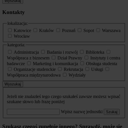
Wyszukaj
Kontakty
lokalizacja:
Katowice
Kraków
Poznań
Sopot
Warszawa
Wrocław
kategoria:
Administracja
Badania i rozwój
Biblioteka
Współpraca z biznesem
Dział Prawny
Instytuty i centra
badawcze
Marketing i komunikacja
Obsługa studenta
Organizacje studenckie
Rekrutacja
Usługi
Współpraca międzynarodowa
Wydziały
Wyszukaj
Jeżeli nie znalazłeś tego czego szukałeś zawsze możesz wpisać
szukane słowo lub frazę poniżej
Wpisz nazwę jednostki
Szukaj
Szukasz czegoś zupełnie innego? Sprawdź, może się