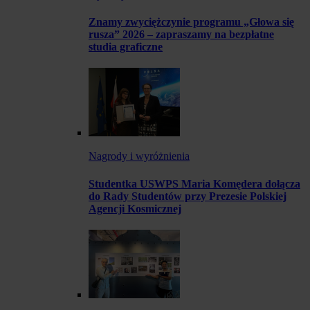
Znamy zwyciężczynie programu „Głowa się
rusza” 2026 – zapraszamy na bezpłatne
studia graficzne
Nagrody i wyróżnienia
Studentka USWPS Maria Komędera dołącza
do Rady Studentów przy Prezesie Polskiej
Agencji Kosmicznej