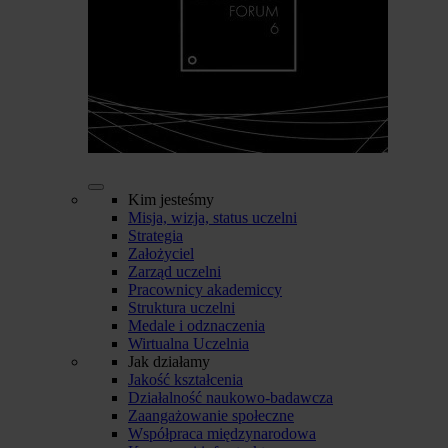
Kim jesteśmy
Misja, wizja, status uczelni
Strategia
Założyciel
Zarząd uczelni
Pracownicy akademiccy
Struktura uczelni
Medale i odznaczenia
Wirtualna Uczelnia
Jak działamy
Jakość kształcenia
Działalność naukowo-badawcza
Zaangażowanie społeczne
Współpraca międzynarodowa