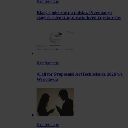
Konferencje
Klasy społeczne po polsku. Przemiany i
ciągłości struktur, doświadczeń i dyskursów
Konferencje
[Call for Proposals] ArtTechScience 2026 we
Wrocławiu
Konferencje