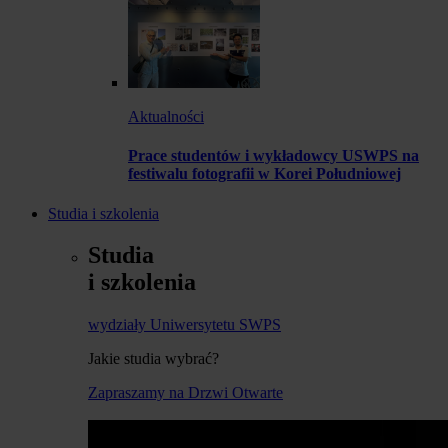
Aktualności
Prace studentów i wykładowcy USWPS na
festiwalu fotografii w Korei Południowej
Studia i szkolenia
Studia
i szkolenia
wydziały Uniwersytetu SWPS
Jakie studia wybrać?
Zapraszamy na Drzwi Otwarte