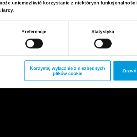
może uniemożliwić korzystanie z niektórych funkcjonalnośc
ularzy.
Preferencje
Statystyka
Korzystaj wyłącznie z niezbędnych
Zezwól
plików cookie