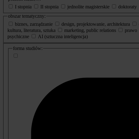
I stopnia
II stopnia
jednolite magisterskie
doktoraty
obszar tematyczny:
biznes, zarządzanie
design, projektowanie, architektura
kultura, literatura, sztuka
marketing, public relations
prawo
psychiczne
AI (sztuczna inteligencja)
dodatkowe
forma studiów:
informacje
o
studiach