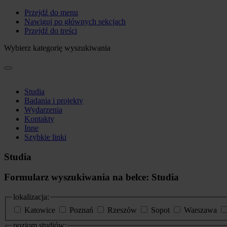
Przejdź do menu
Nawiguj po głównych sekcjach
Przejdź do treści
Wybierz kategorię wyszukiwania
Studia
Badania i projekty
Wydarzenia
Kontakty
Inne
Szybkie linki
Studia
Formularz wyszukiwania na belce: Studia
lokalizacja:
Katowice
Poznań
Rzeszów
Sopot
Warszawa
poziom studiów: