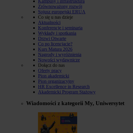
Kampusy i infrastruktura
Zrównoważony rozwój
Sojusz europejski ERUA
Co się u nas dzieje
Aktualności
Konferencje i seminaria
Wykłady i spotkania
Drzwi Otwarte
Co po licencjacie?
Kurs Matura 2026
Nagrody i wyróżnienia
Nowości wydawnicze
Dołącz do nas
Oferty pracy
Pion akademicki
Pion organizacyjny
HR Excellence in Research
Akademicki Program Stażowy
Wiadomości z kategorii
My, Uniwersytet