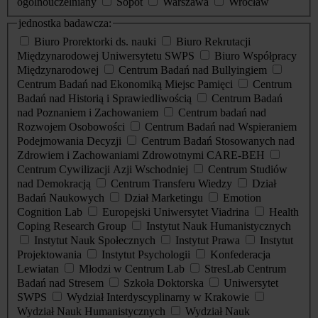
ogólnouczelniany
Sopot
Warszawa
Wrocław
jednostka badawcza:
Biuro Prorektorki ds. nauki
Biuro Rekrutacji
Międzynarodowej Uniwersytetu SWPS
Biuro Współpracy
Międzynarodowej
Centrum Badań nad Bullyingiem
Centrum Badań nad Ekonomiką Miejsc Pamięci
Centrum
Badań nad Historią i Sprawiedliwością
Centrum Badań
nad Poznaniem i Zachowaniem
Centrum badań nad
Rozwojem Osobowości
Centrum Badań nad Wspieraniem
Podejmowania Decyzji
Centrum Badań Stosowanych nad
Zdrowiem i Zachowaniami Zdrowotnymi CARE-BEH
Centrum Cywilizacji Azji Wschodniej
Centrum Studiów
nad Demokracją
Centrum Transferu Wiedzy
Dział
Badań Naukowych
Dział Marketingu
Emotion
Cognition Lab
Europejski Uniwersytet Viadrina
Health
Coping Research Group
Instytut Nauk Humanistycznych
Instytut Nauk Społecznych
Instytut Prawa
Instytut
Projektowania
Instytut Psychologii
Konfederacja
Lewiatan
Młodzi w Centrum Lab
StresLab Centrum
Badań nad Stresem
Szkoła Doktorska
Uniwersytet
SWPS
Wydział Interdyscyplinarny w Krakowie
Wydział Nauk Humanistycznych
Wydział Nauk