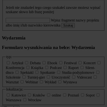
Jeżeli nie znalazłeś tego czego szukałeś zawsze możesz wpisać
szukane słowo lub frazę poniżej
Wpisz fragment nazwy projektu
albo imię i/lub nazwisko kierownika
Szukaj
Wydarzenia
Formularz wyszukiwania na belce: Wydarzenia
typ:
Artykuł
Debata
Ebook
Festiwal
Koncert
Konferencja
Książka
Podcast
Raport
Silent-
disco
Spektakl
Spotkanie
Studia-podyplomowe
Szkolenie
Turniej-gier
Uroczystość
Videocast
Warsztat
Webinar
Wykład
Wystawa
lokalizacja:
Katowice
Kraków
online
Poznań
Sopot
Warszawa
Wrocław