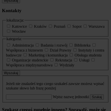
Wyszukaj
Kontakty
lokalizacja:
Katowice
Kraków
Poznań
Sopot
Warszawa
Wrocław
kategoria:
Administracja
Badania i rozwój
Biblioteka
Współpraca z biznesem
Dział Prawny
Instytuty i centra
badawcze
Marketing i komunikacja
Obsługa studenta
Organizacje studenckie
Rekrutacja
Usługi
Współpraca międzynarodowa
Wydziały
Wyszukaj
Jeżeli nie znalazłeś tego czego szukałeś zawsze możesz wpisać
szukane słowo lub frazę poniżej
Wpisz nazwę jednostki
Szukaj
Szukasz czegoś zupełnie innego? Sprawdź, może się