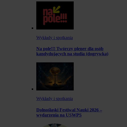
Wykłady i spotkania
Na pole!!! Twórczy plener dla osób
kandydujących na studia (dogrywka)
Wykłady i spotkania
Dolnośląski Festiwal Nauki 2026 –
wydarzenia na USWPS