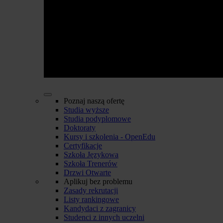
Poznaj naszą ofertę
Studia wyższe
Studia podyplomowe
Doktoraty
Kursy i szkolenia - OpenEdu
Certyfikacje
Szkoła Językowa
Szkoła Trenerów
Drzwi Otwarte
Aplikuj bez problemu
Zasady rekrutacji
Listy rankingowe
Kandydaci z zagranicy
Studenci z innych uczelni