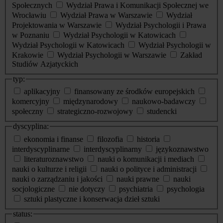
Społecznych
Wydział Prawa i Komunikacji Społecznej we
Wrocławiu
Wydział Prawa w Warszawie
Wydział
Projektowania w Warszawie
Wydział Psychologii i Prawa
w Poznaniu
Wydział Psychologii w Katowicach
Wydział Psychologii w Katowicach
Wydział Psychologii w
Krakowie
Wydział Psychologii w Warszawie
Zakład
Studiów Azjatyckich
typ:
aplikacyjny
finansowany ze środków europejskich
komercyjny
międzynarodowy
naukowo-badawczy
społeczny
strategiczno-rozwojowy
studencki
dyscyplina:
ekonomia i finanse
filozofia
historia
interdyscyplinarne
interdyscyplinarny
językoznawstwo
literaturoznawstwo
nauki o komunikacji i mediach
nauki o kulturze i religii
nauki o polityce i administracji
nauki o zarządzaniu i jakości
nauki prawne
nauki
socjologiczne
nie dotyczy
psychiatria
psychologia
sztuki plastyczne i konserwacja dzieł sztuki
status: