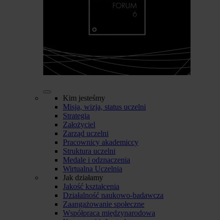
Kim jesteśmy
Misja, wizja, status uczelni
Strategia
Założyciel
Zarząd uczelni
Pracownicy akademiccy
Struktura uczelni
Medale i odznaczenia
Wirtualna Uczelnia
Jak działamy
Jakość kształcenia
Działalność naukowo-badawcza
Zaangażowanie społeczne
Współpraca międzynarodowa