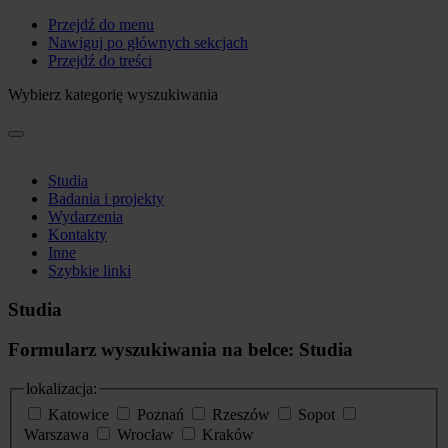
Przejdź do menu
Nawiguj po głównych sekcjach
Przejdź do treści
Wybierz kategorię wyszukiwania
Studia
Badania i projekty
Wydarzenia
Kontakty
Inne
Szybkie linki
Studia
Formularz wyszukiwania na belce: Studia
lokalizacja:
Katowice
Poznań
Rzeszów
Sopot
Warszawa
Wrocław
Kraków