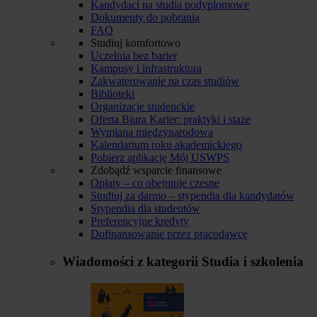
Kandydaci na studia podyplomowe
Dokumenty do pobrania
FAQ
Studiuj komfortowo
Uczelnia bez barier
Kampusy i infrastruktura
Zakwaterowanie na czas studiów
Biblioteki
Organizacje studenckie
Oferta Biura Karier: praktyki i staże
Wymiana międzynarodowa
Kalendarium roku akademickiego
Pobierz aplikację Mój USWPS
Zdobądź wsparcie finansowe
Opłaty – co obejmuje czesne
Studiuj za darmo – stypendia dla kandydatów
Stypendia dla studentów
Preferencyjne kredyty
Dofinansowanie przez pracodawcę
Wiadomości z kategorii
Studia i szkolenia