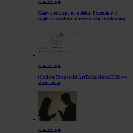
Konferencje
Klasy społeczne po polsku. Przemiany i
ciągłości struktur, doświadczeń i dyskursów
Konferencje
[Call for Proposals] ArtTechScience 2026 we
Wrocławiu
Konferencje