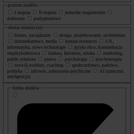
poziom studiów:
I stopnia
II stopnia
jednolite magisterskie
doktoraty
podyplomowe
obszar tematyczny:
biznes, zarządzanie
design, projektowanie, architektura
dziennikarstwo, media
human resources
UX,
informatyka, nowe technologie
języki obce, komunikacja
międzykulturowa
kultura, literatura, sztuka
marketing,
public relations
prawo
psychologia
psychoterapia
rozwój osobisty, coaching
społeczeństwo, państwo,
polityka
zdrowie, zaburzenia psychiczne
AI (sztuczna
inteligencja)
dodatkowe
forma studiów:
informacje
o
studiach