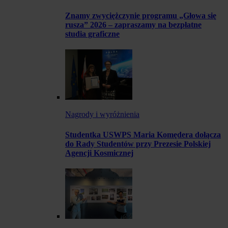
Znamy zwyciężczynie programu „Głowa się
rusza” 2026 – zapraszamy na bezpłatne
studia graficzne
Nagrody i wyróżnienia
Studentka USWPS Maria Komędera dołącza
do Rady Studentów przy Prezesie Polskiej
Agencji Kosmicznej