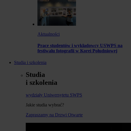
Aktualności
Prace studentów i wykładowcy USWPS na
festiwalu fotografii w Korei Południowej
Studia i szkolenia
Studia
i szkolenia
wydziały Uniwersytetu SWPS
Jakie studia wybrać?
Zapraszamy na Drzwi Otwarte