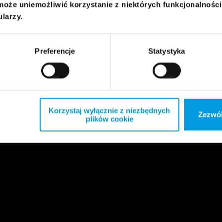
może uniemożliwić korzystanie z niektórych funkcjonalnośc
ularzy.
Preferencje
Statystyka
Korzystaj wyłącznie z niezbędnych
Zezwól
plików cookie