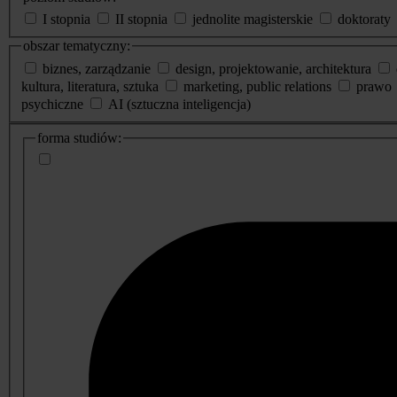
I stopnia
II stopnia
jednolite magisterskie
doktoraty
obszar tematyczny:
biznes, zarządzanie
design, projektowanie, architektura
kultura, literatura, sztuka
marketing, public relations
prawo
psychiczne
AI (sztuczna inteligencja)
dodatkowe
forma studiów:
informacje
o
studiach