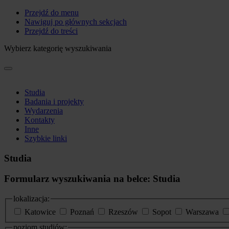
Przejdź do menu
Nawiguj po głównych sekcjach
Przejdź do treści
Wybierz kategorię wyszukiwania
Studia
Badania i projekty
Wydarzenia
Kontakty
Inne
Szybkie linki
Studia
Formularz wyszukiwania na belce: Studia
lokalizacja:
Katowice
Poznań
Rzeszów
Sopot
Warszawa
poziom studiów: