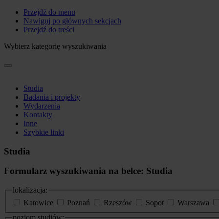
Przejdź do menu
Nawiguj po głównych sekcjach
Przejdź do treści
Wybierz kategorię wyszukiwania
Studia
Badania i projekty
Wydarzenia
Kontakty
Inne
Szybkie linki
Studia
Formularz wyszukiwania na belce: Studia
lokalizacja:
Katowice
Poznań
Rzeszów
Sopot
Warszawa
poziom studiów: