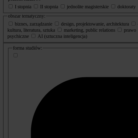
I stopnia
II stopnia
jednolite magisterskie
doktoraty
obszar tematyczny:
biznes, zarządzanie
design, projektowanie, architektura
kultura, literatura, sztuka
marketing, public relations
prawo
psychiczne
AI (sztuczna inteligencja)
dodatkowe
forma studiów:
informacje
o
studiach