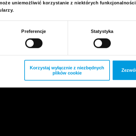
może uniemożliwić korzystanie z niektórych funkcjonalnośc
ularzy.
Preferencje
Statystyka
Korzystaj wyłącznie z niezbędnych
Zezwól
plików cookie