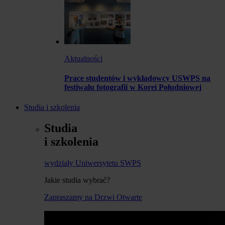
Aktualności
Prace studentów i wykładowcy USWPS na
festiwalu fotografii w Korei Południowej
Studia i szkolenia
Studia
i szkolenia
wydziały Uniwersytetu SWPS
Jakie studia wybrać?
Zapraszamy na Drzwi Otwarte