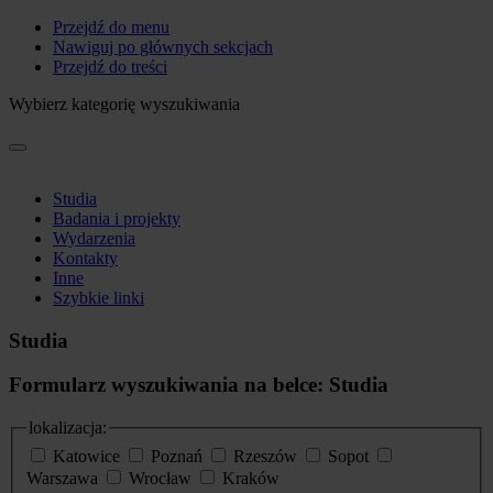
Przejdź do menu
Nawiguj po głównych sekcjach
Przejdź do treści
Wybierz kategorię wyszukiwania
Studia
Badania i projekty
Wydarzenia
Kontakty
Inne
Szybkie linki
Studia
Formularz wyszukiwania na belce: Studia
lokalizacja:
Katowice
Poznań
Rzeszów
Sopot
Warszawa
Wrocław
Kraków