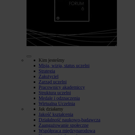
Kim jesteśmy
Misja, wizja, status uczelni
Strategia
Założyciel
Zarząd uczelni
Pracownicy akademiccy
Struktura uczelni
Medale i odznaczenia
Wirtualna Uczelnia
Jak działamy
Jakość kształcenia
Działalność naukowo-badawcza
Zaangażowanie społeczne
Współpraca międzynarodowa