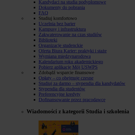
Kandydaci na studia podyplomowe
Dokumenty do pobrania
FAQ
Studiuj komfortowo
Uczelnia bez barier
Kampusy i infrastruktura
Zakwaterowanie na czas studiów
Biblioteki
Organizacje studenckie
Oferta Biura Karier: praktyki i staże
Wymiana międzynarodowa
Kalendarium roku akademickiego
Pobierz aplikację Mój USWPS
Zdobądź wsparcie finansowe
Opłaty – co obejmuje czesne
Studiuj za darmo – stypendia dla kandydatów
Stypendia dla studentów
Preferencyjne kredyty
Dofinansowanie przez pracodawcę
Wiadomości z kategorii
Studia i szkolenia