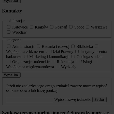
Wyszukaj
Kontakty
lokalizacja:
Katowice
Kraków
Poznań
Sopot
Warszawa
Wrocław
kategoria:
Administracja
Badania i rozwój
Biblioteka
Współpraca z biznesem
Dział Prawny
Instytuty i centra
badawcze
Marketing i komunikacja
Obsługa studenta
Organizacje studenckie
Rekrutacja
Usługi
Współpraca międzynarodowa
Wydziały
Wyszukaj
Jeżeli nie znalazłeś tego czego szukałeś zawsze możesz wpisać
szukane słowo lub frazę poniżej
Wpisz nazwę jednostki
Szukaj
Szukasz czegoś zupełnie innego? Sprawdź, może się