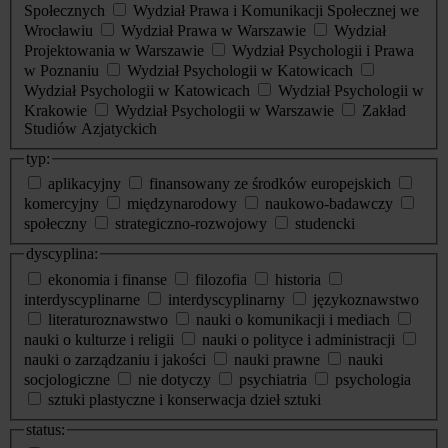
Społecznych
Wydział Prawa i Komunikacji Społecznej we
Wrocławiu
Wydział Prawa w Warszawie
Wydział
Projektowania w Warszawie
Wydział Psychologii i Prawa
w Poznaniu
Wydział Psychologii w Katowicach
Wydział Psychologii w Katowicach
Wydział Psychologii w
Krakowie
Wydział Psychologii w Warszawie
Zakład
Studiów Azjatyckich
typ:
aplikacyjny
finansowany ze środków europejskich
komercyjny
międzynarodowy
naukowo-badawczy
społeczny
strategiczno-rozwojowy
studencki
dyscyplina:
ekonomia i finanse
filozofia
historia
interdyscyplinarne
interdyscyplinarny
językoznawstwo
literaturoznawstwo
nauki o komunikacji i mediach
nauki o kulturze i religii
nauki o polityce i administracji
nauki o zarządzaniu i jakości
nauki prawne
nauki
socjologiczne
nie dotyczy
psychiatria
psychologia
sztuki plastyczne i konserwacja dzieł sztuki
status: