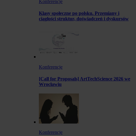
Konferencje
Klasy społeczne po polsku. Przemiany i
ciągłości struktur, doświadczeń i dyskursów
Konferencje
[Call for Proposals] ArtTechScience 2026 we
Wrocławiu
Konferencje