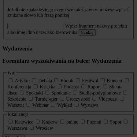
Jeżeli nie znalazłeś tego czego szukałeś zawsze możesz wpisać
szukane słowo lub frazę poniżej
Wpisz fragment nazwy projektu
albo imię i/lub nazwisko kierownika
Szukaj
Wydarzenia
Formularz wyszukiwania na belce: Wydarzenia
typ:
Artykuł
Debata
Ebook
Festiwal
Koncert
Konferencja
Książka
Podcast
Raport
Silent-
disco
Spektakl
Spotkanie
Studia-podyplomowe
Szkolenie
Turniej-gier
Uroczystość
Videocast
Warsztat
Webinar
Wykład
Wystawa
lokalizacja:
Katowice
Kraków
online
Poznań
Sopot
Warszawa
Wrocław