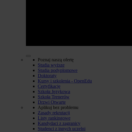
Poznaj naszą ofertę
Studia wyższe
Studia podyplomowe
Doktoraty
Kursy i szkolenia - OpenEdu
Certyfikacje
Szkoła Językowa
Szkoła Trenerów
Drzwi Otwarte
Aplikuj bez problemu
Zasady rekrutacji
Listy rankingowe
Kandydaci z zagranicy
Studenci z innych uczelni