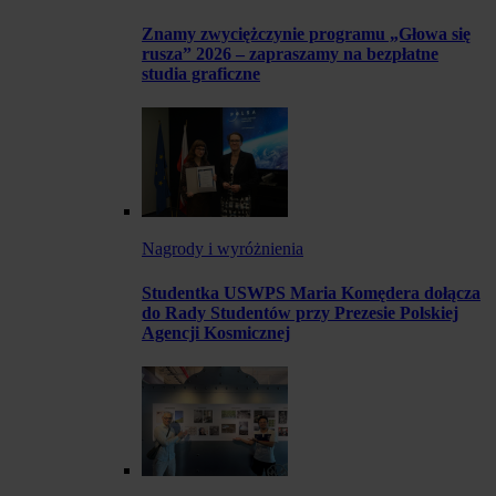
Znamy zwyciężczynie programu „Głowa się
rusza” 2026 – zapraszamy na bezpłatne
studia graficzne
Nagrody i wyróżnienia
Studentka USWPS Maria Komędera dołącza
do Rady Studentów przy Prezesie Polskiej
Agencji Kosmicznej