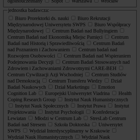
ogólnouczelniany
Sopot
Warszawa
Wrocław
jednostka badawcza:
Biuro Prorektorki ds. nauki
Biuro Rekrutacji
Międzynarodowej Uniwersytetu SWPS
Biuro Współpracy
Międzynarodowej
Centrum Badań nad Bullyingiem
Centrum Badań nad Ekonomiką Miejsc Pamięci
Centrum
Badań nad Historią i Sprawiedliwością
Centrum Badań
nad Poznaniem i Zachowaniem
Centrum badań nad
Rozwojem Osobowości
Centrum Badań nad Wspieraniem
Podejmowania Decyzji
Centrum Badań Stosowanych nad
Zdrowiem i Zachowaniami Zdrowotnymi CARE-BEH
Centrum Cywilizacji Azji Wschodniej
Centrum Studiów
nad Demokracją
Centrum Transferu Wiedzy
Dział
Badań Naukowych
Dział Marketingu
Emotion
Cognition Lab
Europejski Uniwersytet Viadrina
Health
Coping Research Group
Instytut Nauk Humanistycznych
Instytut Nauk Społecznych
Instytut Prawa
Instytut
Projektowania
Instytut Psychologii
Konfederacja
Lewiatan
Młodzi w Centrum Lab
StresLab Centrum
Badań nad Stresem
Szkoła Doktorska
Uniwersytet
SWPS
Wydział Interdyscyplinarny w Krakowie
Wydział Nauk Humanistycznych
Wydział Nauk