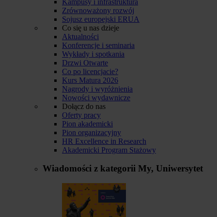
Kampusy i infrastruktura
Zrównoważony rozwój
Sojusz europejski ERUA
Co się u nas dzieje
Aktualności
Konferencje i seminaria
Wykłady i spotkania
Drzwi Otwarte
Co po licencjacie?
Kurs Matura 2026
Nagrody i wyróżnienia
Nowości wydawnicze
Dołącz do nas
Oferty pracy
Pion akademicki
Pion organizacyjny
HR Excellence in Research
Akademicki Program Stażowy
Wiadomości z kategorii
My, Uniwersytet