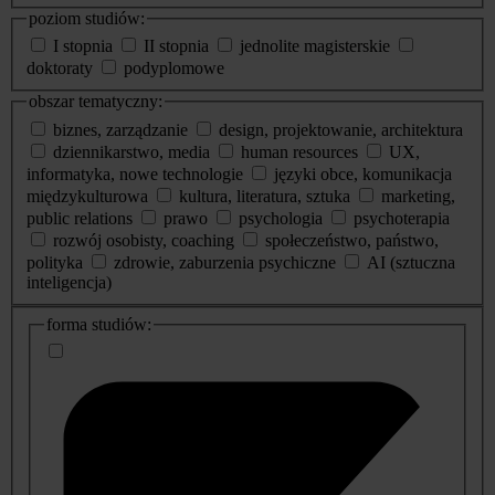
poziom studiów:
I stopnia
II stopnia
jednolite magisterskie
doktoraty
podyplomowe
obszar tematyczny:
biznes, zarządzanie
design, projektowanie, architektura
dziennikarstwo, media
human resources
UX,
informatyka, nowe technologie
języki obce, komunikacja
międzykulturowa
kultura, literatura, sztuka
marketing,
public relations
prawo
psychologia
psychoterapia
rozwój osobisty, coaching
społeczeństwo, państwo,
polityka
zdrowie, zaburzenia psychiczne
AI (sztuczna
inteligencja)
dodatkowe
forma studiów:
informacje
o
studiach