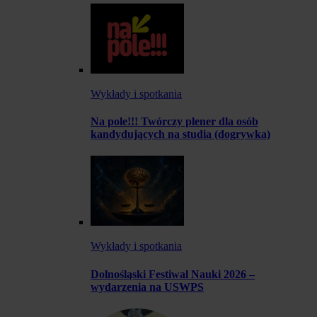
Wykłady i spotkania
Na pole!!! Twórczy plener dla osób
kandydujących na studia (dogrywka)
Wykłady i spotkania
Dolnośląski Festiwal Nauki 2026 –
wydarzenia na USWPS