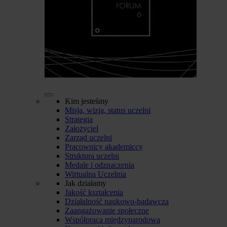
Kim jesteśmy
Misja, wizja, status uczelni
Strategia
Założyciel
Zarząd uczelni
Pracownicy akademiccy
Struktura uczelni
Medale i odznaczenia
Wirtualna Uczelnia
Jak działamy
Jakość kształcenia
Działalność naukowo-badawcza
Zaangażowanie społeczne
Współpraca międzynarodowa