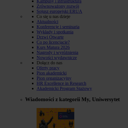
Kampusy i infrastruktura
Zrównoważony rozwój
Sojusz europejski ERUA
Co się u nas dzieje
Aktualności
Konferencje i seminaria
Wykłady i spotkania
Drzwi Otwarte
Co po licencjacie?
Kurs Matura 2026
Nagrody i wyróżnienia
Nowości wydawnicze
Dołącz do nas
Oferty pracy
Pion akademicki
Pion organizacyjny
HR Excellence in Research
Akademicki Program Stażowy
Wiadomości z kategorii
My, Uniwersytet