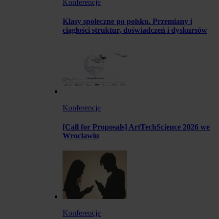
Konferencje
Klasy społeczne po polsku. Przemiany i
ciągłości struktur, doświadczeń i dyskursów
Konferencje
[Call for Proposals] ArtTechScience 2026 we
Wrocławiu
Konferencje