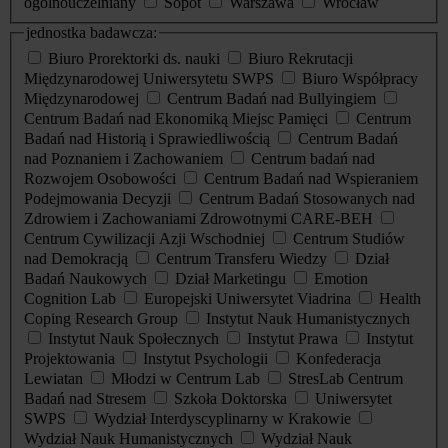
ogólnouczelniany
Sopot
Warszawa
Wrocław
jednostka badawcza:
Biuro Prorektorki ds. nauki
Biuro Rekrutacji
Międzynarodowej Uniwersytetu SWPS
Biuro Współpracy
Międzynarodowej
Centrum Badań nad Bullyingiem
Centrum Badań nad Ekonomiką Miejsc Pamięci
Centrum
Badań nad Historią i Sprawiedliwością
Centrum Badań
nad Poznaniem i Zachowaniem
Centrum badań nad
Rozwojem Osobowości
Centrum Badań nad Wspieraniem
Podejmowania Decyzji
Centrum Badań Stosowanych nad
Zdrowiem i Zachowaniami Zdrowotnymi CARE-BEH
Centrum Cywilizacji Azji Wschodniej
Centrum Studiów
nad Demokracją
Centrum Transferu Wiedzy
Dział
Badań Naukowych
Dział Marketingu
Emotion
Cognition Lab
Europejski Uniwersytet Viadrina
Health
Coping Research Group
Instytut Nauk Humanistycznych
Instytut Nauk Społecznych
Instytut Prawa
Instytut
Projektowania
Instytut Psychologii
Konfederacja
Lewiatan
Młodzi w Centrum Lab
StresLab Centrum
Badań nad Stresem
Szkoła Doktorska
Uniwersytet
SWPS
Wydział Interdyscyplinarny w Krakowie
Wydział Nauk Humanistycznych
Wydział Nauk