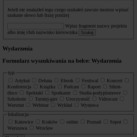
Jeżeli nie znalazłeś tego czego szukałeś zawsze możesz wpisać
szukane słowo lub frazę poniżej
Wpisz fragment nazwy projektu
albo imię i/lub nazwisko kierownika
Szukaj
Wydarzenia
Formularz wyszukiwania na belce: Wydarzenia
typ:
Artykuł
Debata
Ebook
Festiwal
Koncert
Konferencja
Książka
Podcast
Raport
Silent-
disco
Spektakl
Spotkanie
Studia-podyplomowe
Szkolenie
Turniej-gier
Uroczystość
Videocast
Warsztat
Webinar
Wykład
Wystawa
lokalizacja:
Katowice
Kraków
online
Poznań
Sopot
Warszawa
Wrocław