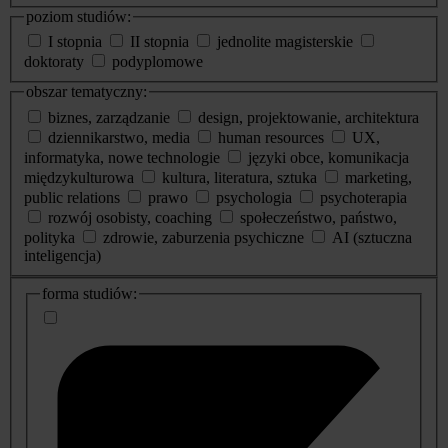
poziom studiów:
I stopnia
II stopnia
jednolite magisterskie
doktoraty
podyplomowe
obszar tematyczny:
biznes, zarządzanie
design, projektowanie, architektura
dziennikarstwo, media
human resources
UX,
informatyka, nowe technologie
języki obce, komunikacja
międzykulturowa
kultura, literatura, sztuka
marketing,
public relations
prawo
psychologia
psychoterapia
rozwój osobisty, coaching
społeczeństwo, państwo,
polityka
zdrowie, zaburzenia psychiczne
AI (sztuczna
inteligencja)
dodatkowe
forma studiów:
informacje
o
studiach