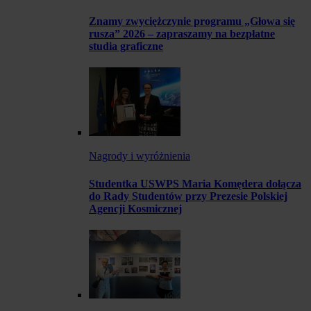
Znamy zwyciężczynie programu „Głowa się
rusza” 2026 – zapraszamy na bezpłatne
studia graficzne
Nagrody i wyróżnienia
Studentka USWPS Maria Komędera dołącza
do Rady Studentów przy Prezesie Polskiej
Agencji Kosmicznej