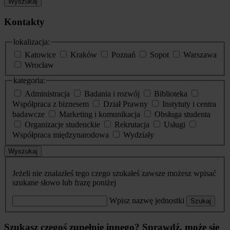
Wyszukaj
Kontakty
lokalizacja:
Katowice
Kraków
Poznań
Sopot
Warszawa
Wrocław
kategoria:
Administracja
Badania i rozwój
Biblioteka
Współpraca z biznesem
Dział Prawny
Instytuty i centra
badawcze
Marketing i komunikacja
Obsługa studenta
Organizacje studenckie
Rekrutacja
Usługi
Współpraca międzynarodowa
Wydziały
Wyszukaj
Jeżeli nie znalazłeś tego czego szukałeś zawsze możesz wpisać
szukane słowo lub frazę poniżej
Wpisz nazwę jednostki
Szukaj
Szukasz czegoś zupełnie innego? Sprawdź, może się