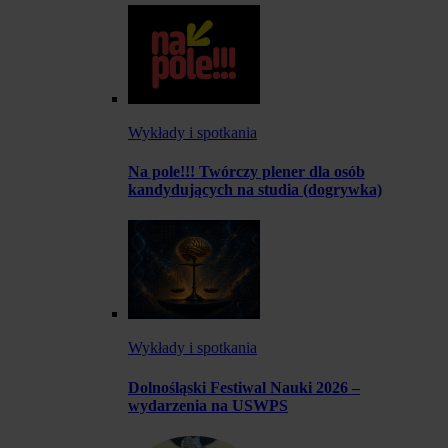
Wykłady i spotkania
Na pole!!! Twórczy plener dla osób
kandydujących na studia (dogrywka)
Wykłady i spotkania
Dolnośląski Festiwal Nauki 2026 –
wydarzenia na USWPS