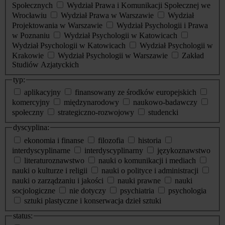
Społecznych
Wydział Prawa i Komunikacji Społecznej we
Wrocławiu
Wydział Prawa w Warszawie
Wydział
Projektowania w Warszawie
Wydział Psychologii i Prawa
w Poznaniu
Wydział Psychologii w Katowicach
Wydział Psychologii w Katowicach
Wydział Psychologii w
Krakowie
Wydział Psychologii w Warszawie
Zakład
Studiów Azjatyckich
typ:
aplikacyjny
finansowany ze środków europejskich
komercyjny
międzynarodowy
naukowo-badawczy
społeczny
strategiczno-rozwojowy
studencki
dyscyplina:
ekonomia i finanse
filozofia
historia
interdyscyplinarne
interdyscyplinarny
językoznawstwo
literaturoznawstwo
nauki o komunikacji i mediach
nauki o kulturze i religii
nauki o polityce i administracji
nauki o zarządzaniu i jakości
nauki prawne
nauki
socjologiczne
nie dotyczy
psychiatria
psychologia
sztuki plastyczne i konserwacja dzieł sztuki
status: