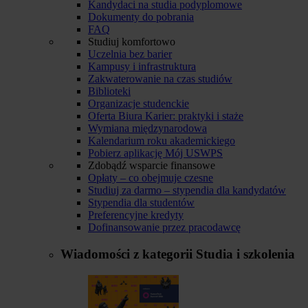
Kandydaci na studia podyplomowe
Dokumenty do pobrania
FAQ
Studiuj komfortowo
Uczelnia bez barier
Kampusy i infrastruktura
Zakwaterowanie na czas studiów
Biblioteki
Organizacje studenckie
Oferta Biura Karier: praktyki i staże
Wymiana międzynarodowa
Kalendarium roku akademickiego
Pobierz aplikację Mój USWPS
Zdobądź wsparcie finansowe
Opłaty – co obejmuje czesne
Studiuj za darmo – stypendia dla kandydatów
Stypendia dla studentów
Preferencyjne kredyty
Dofinansowanie przez pracodawcę
Wiadomości z kategorii
Studia i szkolenia