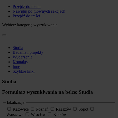
Przejdź do menu
Nawiguj po głównych sekcjach
Przejdź do treści
Wybierz kategorię wyszukiwania
Studia
Badania i projekty
Wydarzenia
Kontakty
Inne
Szybkie linki
Studia
Formularz wyszukiwania na belce: Studia
lokalizacja:
Katowice
Poznań
Rzeszów
Sopot
Warszawa
Wrocław
Kraków