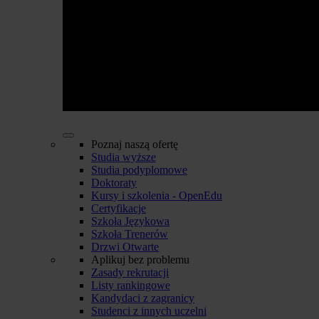
Poznaj naszą ofertę
Studia wyższe
Studia podyplomowe
Doktoraty
Kursy i szkolenia - OpenEdu
Certyfikacje
Szkoła Językowa
Szkoła Trenerów
Drzwi Otwarte
Aplikuj bez problemu
Zasady rekrutacji
Listy rankingowe
Kandydaci z zagranicy
Studenci z innych uczelni