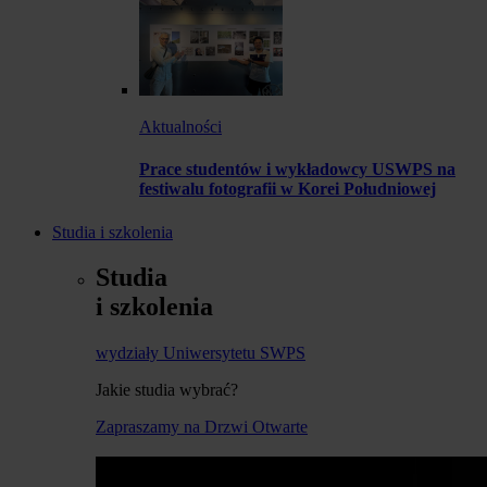
Aktualności
Prace studentów i wykładowcy USWPS na
festiwalu fotografii w Korei Południowej
Studia i szkolenia
Studia
i szkolenia
wydziały Uniwersytetu SWPS
Jakie studia wybrać?
Zapraszamy na Drzwi Otwarte