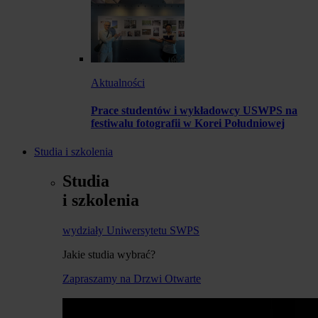
Aktualności
Prace studentów i wykładowcy USWPS na
festiwalu fotografii w Korei Południowej
Studia i szkolenia
Studia
i szkolenia
wydziały Uniwersytetu SWPS
Jakie studia wybrać?
Zapraszamy na Drzwi Otwarte