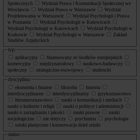
Społecznych
Wydział Prawa i Komunikacji Społecznej we
Wrocławiu
Wydział Prawa w Warszawie
Wydział
Projektowania w Warszawie
Wydział Psychologii i Prawa
w Poznaniu
Wydział Psychologii w Katowicach
Wydział Psychologii w Katowicach
Wydział Psychologii w
Krakowie
Wydział Psychologii w Warszawie
Zakład
Studiów Azjatyckich
typ:
aplikacyjny
finansowany ze środków europejskich
komercyjny
międzynarodowy
naukowo-badawczy
społeczny
strategiczno-rozwojowy
studencki
dyscyplina:
ekonomia i finanse
filozofia
historia
interdyscyplinarne
interdyscyplinarny
językoznawstwo
literaturoznawstwo
nauki o komunikacji i mediach
nauki o kulturze i religii
nauki o polityce i administracji
nauki o zarządzaniu i jakości
nauki prawne
nauki
socjologiczne
nie dotyczy
psychiatria
psychologia
sztuki plastyczne i konserwacja dzieł sztuki
status: