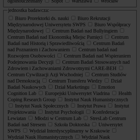
ogólnouczelniany
Sopot
Warszawa
Wrocław
jednostka badawcza:
Biuro Prorektorki ds. nauki
Biuro Rekrutacji
Międzynarodowej Uniwersytetu SWPS
Biuro Współpracy
Międzynarodowej
Centrum Badań nad Bullyingiem
Centrum Badań nad Ekonomiką Miejsc Pamięci
Centrum
Badań nad Historią i Sprawiedliwością
Centrum Badań
nad Poznaniem i Zachowaniem
Centrum badań nad
Rozwojem Osobowości
Centrum Badań nad Wspieraniem
Podejmowania Decyzji
Centrum Badań Stosowanych nad
Zdrowiem i Zachowaniami Zdrowotnymi CARE-BEH
Centrum Cywilizacji Azji Wschodniej
Centrum Studiów
nad Demokracją
Centrum Transferu Wiedzy
Dział
Badań Naukowych
Dział Marketingu
Emotion
Cognition Lab
Europejski Uniwersytet Viadrina
Health
Coping Research Group
Instytut Nauk Humanistycznych
Instytut Nauk Społecznych
Instytut Prawa
Instytut
Projektowania
Instytut Psychologii
Konfederacja
Lewiatan
Młodzi w Centrum Lab
StresLab Centrum
Badań nad Stresem
Szkoła Doktorska
Uniwersytet
SWPS
Wydział Interdyscyplinarny w Krakowie
Wydział Nauk Humanistycznych
Wydział Nauk