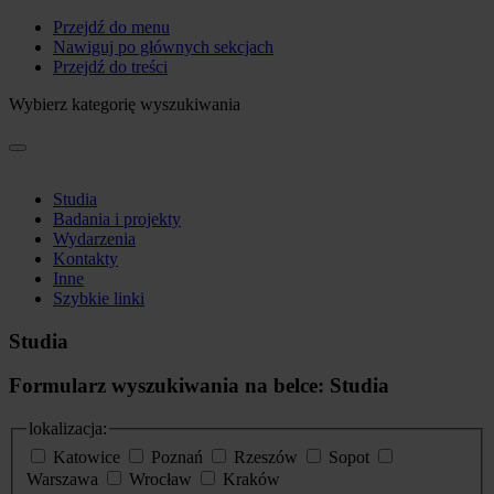
Przejdź do menu
Nawiguj po głównych sekcjach
Przejdź do treści
Wybierz kategorię wyszukiwania
Studia
Badania i projekty
Wydarzenia
Kontakty
Inne
Szybkie linki
Studia
Formularz wyszukiwania na belce: Studia
lokalizacja:
Katowice
Poznań
Rzeszów
Sopot
Warszawa
Wrocław
Kraków