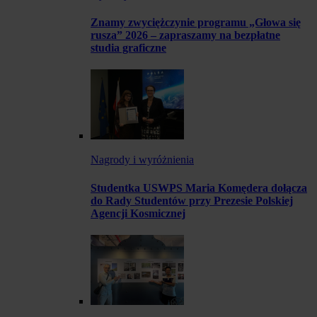
Znamy zwyciężczynie programu „Głowa się
rusza” 2026 – zapraszamy na bezpłatne
studia graficzne
Nagrody i wyróżnienia
Studentka USWPS Maria Komędera dołącza
do Rady Studentów przy Prezesie Polskiej
Agencji Kosmicznej