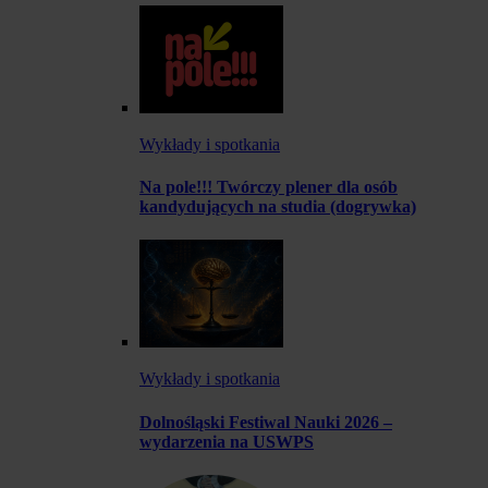
Wykłady i spotkania
Na pole!!! Twórczy plener dla osób
kandydujących na studia (dogrywka)
Wykłady i spotkania
Dolnośląski Festiwal Nauki 2026 –
wydarzenia na USWPS