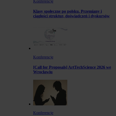
Konferencje
Klasy społeczne po polsku. Przemiany i
ciągłości struktur, doświadczeń i dyskursów
Konferencje
[Call for Proposals] ArtTechScience 2026 we
Wrocławiu
Konferencje