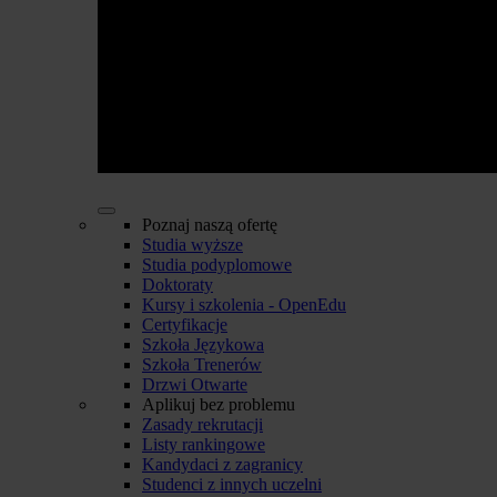
Poznaj naszą ofertę
Studia wyższe
Studia podyplomowe
Doktoraty
Kursy i szkolenia - OpenEdu
Certyfikacje
Szkoła Językowa
Szkoła Trenerów
Drzwi Otwarte
Aplikuj bez problemu
Zasady rekrutacji
Listy rankingowe
Kandydaci z zagranicy
Studenci z innych uczelni