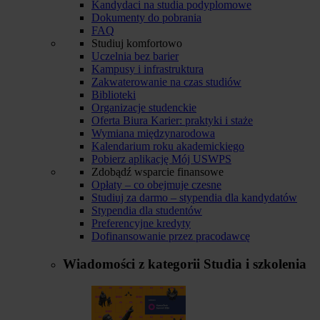
Kandydaci na studia podyplomowe
Dokumenty do pobrania
FAQ
Studiuj komfortowo
Uczelnia bez barier
Kampusy i infrastruktura
Zakwaterowanie na czas studiów
Biblioteki
Organizacje studenckie
Oferta Biura Karier: praktyki i staże
Wymiana międzynarodowa
Kalendarium roku akademickiego
Pobierz aplikację Mój USWPS
Zdobądź wsparcie finansowe
Opłaty – co obejmuje czesne
Studiuj za darmo – stypendia dla kandydatów
Stypendia dla studentów
Preferencyjne kredyty
Dofinansowanie przez pracodawcę
Wiadomości z kategorii
Studia i szkolenia