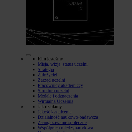
Kim jesteśmy
Misja, wizja, status uczelni
Strategia
Założyciel
Zarząd uczelni
Pracownicy akademiccy
Struktura uczelni
Medale i odznaczenia
Wirtualna Uczelnia
Jak działamy
Jakość kształcenia
Działalność naukowo-badawcza
Zaangażowanie społeczne
Współpraca międzynarodowa