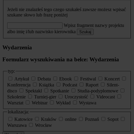
Jeżeli nie znalazłeś tego czego szukałeś zawsze możesz wpisać
szukane słowo lub frazę poniżej
Wpisz fragment nazwy projektu
albo imię i/lub nazwisko kierownika
Szukaj
Wydarzenia
Formularz wyszukiwania na belce: Wydarzenia
typ:
Artykuł
Debata
Ebook
Festiwal
Koncert
Konferencja
Książka
Podcast
Raport
Silent-
disco
Spektakl
Spotkanie
Studia-podyplomowe
Szkolenie
Turniej-gier
Uroczystość
Videocast
Warsztat
Webinar
Wykład
Wystawa
lokalizacja:
Katowice
Kraków
online
Poznań
Sopot
Warszawa
Wrocław