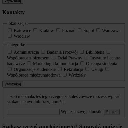
Wyszukaj
Kontakty
lokalizacja:
Katowice
Kraków
Poznań
Sopot
Warszawa
Wrocław
kategoria:
Administracja
Badania i rozwój
Biblioteka
Współpraca z biznesem
Dział Prawny
Instytuty i centra
badawcze
Marketing i komunikacja
Obsługa studenta
Organizacje studenckie
Rekrutacja
Usługi
Współpraca międzynarodowa
Wydziały
Wyszukaj
Jeżeli nie znalazłeś tego czego szukałeś zawsze możesz wpisać
szukane słowo lub frazę poniżej
Wpisz nazwę jednostki
Szukaj
Szukasz czegoś zupełnie innego? Sprawdź, może się