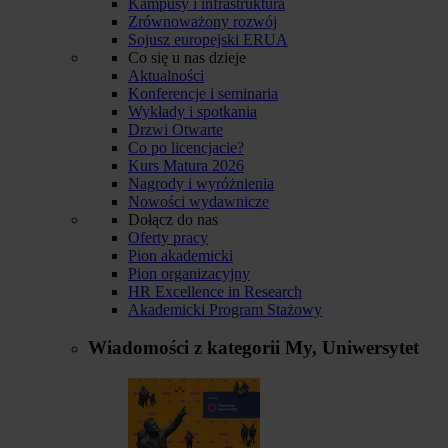
Kampusy i infrastruktura
Zrównoważony rozwój
Sojusz europejski ERUA
Co się u nas dzieje
Aktualności
Konferencje i seminaria
Wykłady i spotkania
Drzwi Otwarte
Co po licencjacie?
Kurs Matura 2026
Nagrody i wyróżnienia
Nowości wydawnicze
Dołącz do nas
Oferty pracy
Pion akademicki
Pion organizacyjny
HR Excellence in Research
Akademicki Program Stażowy
Wiadomości z kategorii
My, Uniwersytet