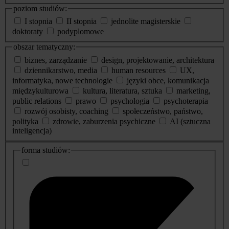
poziom studiów:
I stopnia
II stopnia
jednolite magisterskie
doktoraty
podyplomowe
obszar tematyczny:
biznes, zarządzanie
design, projektowanie, architektura
dziennikarstwo, media
human resources
UX,
informatyka, nowe technologie
języki obce, komunikacja
międzykulturowa
kultura, literatura, sztuka
marketing,
public relations
prawo
psychologia
psychoterapia
rozwój osobisty, coaching
społeczeństwo, państwo,
polityka
zdrowie, zaburzenia psychiczne
AI (sztuczna
inteligencja)
dodatkowe
forma studiów:
informacje
o
studiach