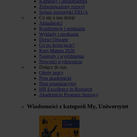
Kampusy i infrastruktura
Zrównoważony rozwój
Sojusz europejski ERUA
Co się u nas dzieje
Aktualności
Konferencje i seminaria
Wykłady i spotkania
Drzwi Otwarte
Co po licencjacie?
Kurs Matura 2026
Nagrody i wyróżnienia
Nowości wydawnicze
Dołącz do nas
Oferty pracy
Pion akademicki
Pion organizacyjny
HR Excellence in Research
Akademicki Program Stażowy
Wiadomości z kategorii
My, Uniwersytet