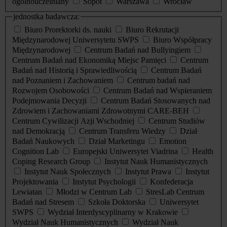
ogólnouczelniany
Sopot
Warszawa
Wrocław
jednostka badawcza:
Biuro Prorektorki ds. nauki
Biuro Rekrutacji
Międzynarodowej Uniwersytetu SWPS
Biuro Współpracy
Międzynarodowej
Centrum Badań nad Bullyingiem
Centrum Badań nad Ekonomiką Miejsc Pamięci
Centrum
Badań nad Historią i Sprawiedliwością
Centrum Badań
nad Poznaniem i Zachowaniem
Centrum badań nad
Rozwojem Osobowości
Centrum Badań nad Wspieraniem
Podejmowania Decyzji
Centrum Badań Stosowanych nad
Zdrowiem i Zachowaniami Zdrowotnymi CARE-BEH
Centrum Cywilizacji Azji Wschodniej
Centrum Studiów
nad Demokracją
Centrum Transferu Wiedzy
Dział
Badań Naukowych
Dział Marketingu
Emotion
Cognition Lab
Europejski Uniwersytet Viadrina
Health
Coping Research Group
Instytut Nauk Humanistycznych
Instytut Nauk Społecznych
Instytut Prawa
Instytut
Projektowania
Instytut Psychologii
Konfederacja
Lewiatan
Młodzi w Centrum Lab
StresLab Centrum
Badań nad Stresem
Szkoła Doktorska
Uniwersytet
SWPS
Wydział Interdyscyplinarny w Krakowie
Wydział Nauk Humanistycznych
Wydział Nauk