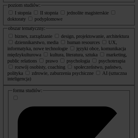
poziom studiów:
I stopnia
II stopnia
jednolite magisterskie
doktoraty
podyplomowe
obszar tematyczny:
biznes, zarządzanie
design, projektowanie, architektura
dziennikarstwo, media
human resources
UX,
informatyka, nowe technologie
języki obce, komunikacja
międzykulturowa
kultura, literatura, sztuka
marketing,
public relations
prawo
psychologia
psychoterapia
rozwój osobisty, coaching
społeczeństwo, państwo,
polityka
zdrowie, zaburzenia psychiczne
AI (sztuczna
inteligencja)
dodatkowe
forma studiów:
informacje
o
studiach