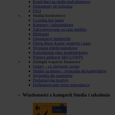
Kandydaci na studia podyplomowe
Dokumenty do pobrania
FAQ
Studiuj komfortowo
Uczelnia bez barier
Kampusy i infrastruktura
Zakwaterowanie na czas studiów
Biblioteki
Organizacje studenckie
Oferta Biura Karier: praktyki i staże
Wymiana międzynarodowa
Kalendarium roku akademickiego
Pobierz aplikację Mój USWPS
Zdobądź wsparcie finansowe
Opłaty – co obejmuje czesne
Studiuj za darmo – stypendia dla kandydatów
Stypendia dla studentów
Preferencyjne kredyty
Dofinansowanie przez pracodawcę
Wiadomości z kategorii
Studia i szkolenia