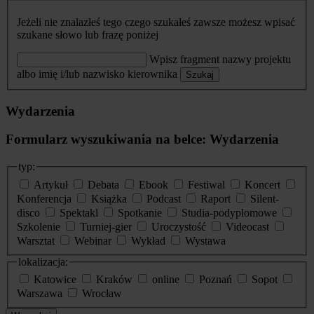
Jeżeli nie znalazłeś tego czego szukałeś zawsze możesz wpisać
szukane słowo lub frazę poniżej
Wpisz fragment nazwy projektu
albo imię i/lub nazwisko kierownika
Szukaj
Wydarzenia
Formularz wyszukiwania na belce: Wydarzenia
typ:
Artykuł
Debata
Ebook
Festiwal
Koncert
Konferencja
Książka
Podcast
Raport
Silent-
disco
Spektakl
Spotkanie
Studia-podyplomowe
Szkolenie
Turniej-gier
Uroczystość
Videocast
Warsztat
Webinar
Wykład
Wystawa
lokalizacja:
Katowice
Kraków
online
Poznań
Sopot
Warszawa
Wrocław