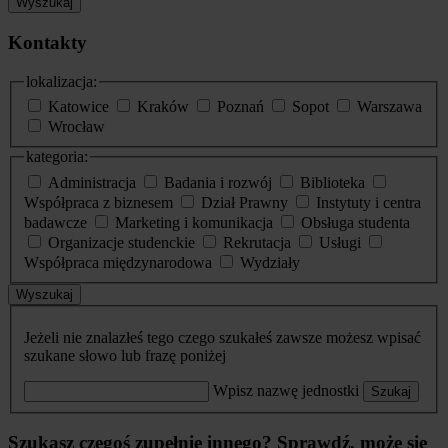
Wyszukaj
Kontakty
lokalizacja:
Katowice
Kraków
Poznań
Sopot
Warszawa
Wrocław
kategoria:
Administracja
Badania i rozwój
Biblioteka
Współpraca z biznesem
Dział Prawny
Instytuty i centra
badawcze
Marketing i komunikacja
Obsługa studenta
Organizacje studenckie
Rekrutacja
Usługi
Współpraca międzynarodowa
Wydziały
Wyszukaj
Jeżeli nie znalazłeś tego czego szukałeś zawsze możesz wpisać
szukane słowo lub frazę poniżej
Wpisz nazwę jednostki
Szukaj
Szukasz czegoś zupełnie innego? Sprawdź, może się