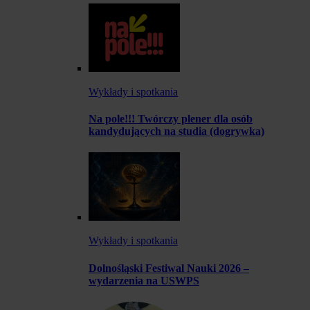
Wykłady i spotkania
Na pole!!! Twórczy plener dla osób
kandydujących na studia (dogrywka)
Wykłady i spotkania
Dolnośląski Festiwal Nauki 2026 –
wydarzenia na USWPS