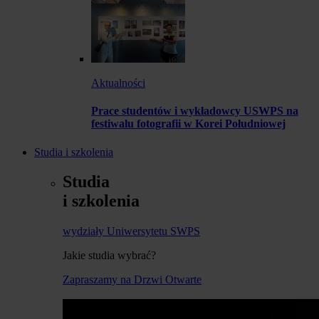
Aktualności
Prace studentów i wykładowcy USWPS na
festiwalu fotografii w Korei Południowej
Studia i szkolenia
Studia
i szkolenia
wydziały Uniwersytetu SWPS
Jakie studia wybrać?
Zapraszamy na Drzwi Otwarte