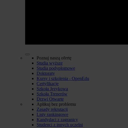
Poznaj naszą ofertę
Studia wyższe
Studia podyplomowe
Doktoraty
Kursy i szkolenia - OpenEdu
Certyfikacje
Szkoła Językowa
Szkoła Trenerów
Drzwi Otwarte
Aplikuj bez problemu
Zasady rekrutacji
Listy rankingowe
Kandydaci z zagranicy
Studenci z innych uczelni