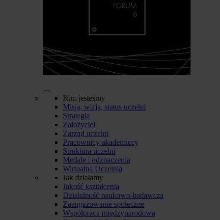
Kim jesteśmy
Misja, wizja, status uczelni
Strategia
Założyciel
Zarząd uczelni
Pracownicy akademiccy
Struktura uczelni
Medale i odznaczenia
Wirtualna Uczelnia
Jak działamy
Jakość kształcenia
Działalność naukowo-badawcza
Zaangażowanie społeczne
Współpraca międzynarodowa