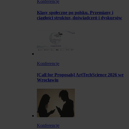
Konferencje
Klasy społeczne po polsku. Przemiany i
ciągłości struktur, doświadczeń i dyskursów
Konferencje
[Call for Proposals] ArtTechScience 2026 we
Wrocławiu
Konferencje