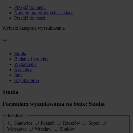
Przejdź do menu
Nawiguj po głównych sekcjach
Przejdź do treści
Wybierz kategorię wyszukiwania
Studia
Badania i projekty
Wydarzenia
Kontakty
Inne
Szybkie linki
Studia
Formularz wyszukiwania na belce: Studia
lokalizacja:
Katowice
Poznań
Rzeszów
Sopot
Warszawa
Wrocław
Kraków