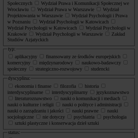
Społecznych
Wydział Prawa i Komunikacji Społecznej we
Wrocławiu
Wydział Prawa w Warszawie
Wydział
Projektowania w Warszawie
Wydział Psychologii i Prawa
w Poznaniu
Wydział Psychologii w Katowicach
Wydział Psychologii w Katowicach
Wydział Psychologii w
Krakowie
Wydział Psychologii w Warszawie
Zakład
Studiów Azjatyckich
typ:
aplikacyjny
finansowany ze środków europejskich
komercyjny
międzynarodowy
naukowo-badawczy
społeczny
strategiczno-rozwojowy
studencki
dyscyplina:
ekonomia i finanse
filozofia
historia
interdyscyplinarne
interdyscyplinarny
językoznawstwo
literaturoznawstwo
nauki o komunikacji i mediach
nauki o kulturze i religii
nauki o polityce i administracji
nauki o zarządzaniu i jakości
nauki prawne
nauki
socjologiczne
nie dotyczy
psychiatria
psychologia
sztuki plastyczne i konserwacja dzieł sztuki
status: