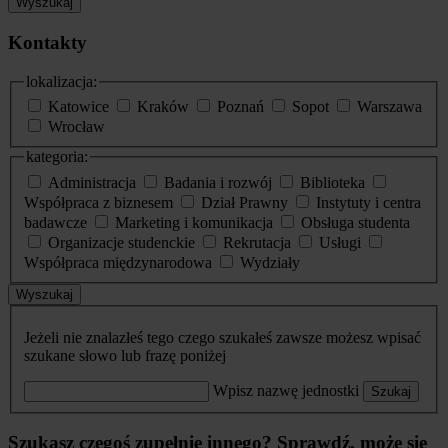
Wyszukaj
Kontakty
lokalizacja:
Katowice
Kraków
Poznań
Sopot
Warszawa
Wrocław
kategoria:
Administracja
Badania i rozwój
Biblioteka
Współpraca z biznesem
Dział Prawny
Instytuty i centra
badawcze
Marketing i komunikacja
Obsługa studenta
Organizacje studenckie
Rekrutacja
Usługi
Współpraca międzynarodowa
Wydziały
Wyszukaj
Jeżeli nie znalazłeś tego czego szukałeś zawsze możesz wpisać
szukane słowo lub frazę poniżej
Wpisz nazwę jednostki
Szukaj
Szukasz czegoś zupełnie innego? Sprawdź, może się