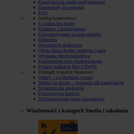
Kandydaci na studia podyplomowe
Dokumenty do pobrania
FAQ
Studiuj komfortowo
Uczelnia bez barier
Kampusy i infrastruktura
Zakwaterowanie na czas studiów
Biblioteki
Organizacje studenckie
Oferta Biura Karier: praktyki i staże
Wymiana międzynarodowa
Kalendarium roku akademickiego
Pobierz aplikację Mój USWPS
Zdobądź wsparcie finansowe
Opłaty – co obejmuje czesne
Studiuj za darmo – stypendia dla kandydatów
Stypendia dla studentów
Preferencyjne kredyty
Dofinansowanie przez pracodawcę
Wiadomości z kategorii
Studia i szkolenia