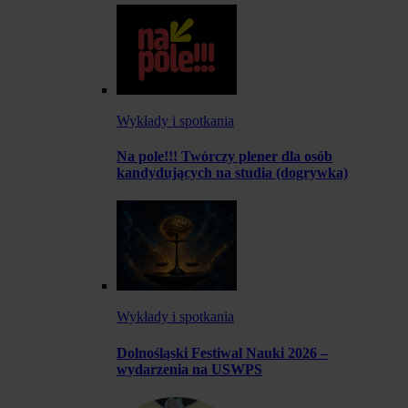
Wykłady i spotkania
Na pole!!! Twórczy plener dla osób
kandydujących na studia (dogrywka)
Wykłady i spotkania
Dolnośląski Festiwal Nauki 2026 –
wydarzenia na USWPS