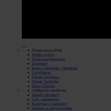
Poznaj naszą ofertę
Studia wyższe
Studia podyplomowe
Doktoraty
Kursy i szkolenia - OpenEdu
Certyfikacje
Szkoła Językowa
Szkoła Trenerów
Drzwi Otwarte
Aplikuj bez problemu
Zasady rekrutacji
Listy rankingowe
Kandydaci z zagranicy
Studenci z innych uczelni