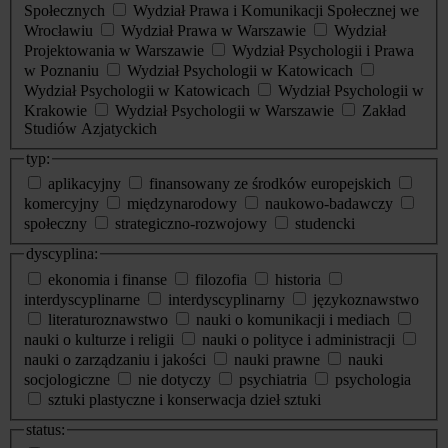
Społecznych
Wydział Prawa i Komunikacji Społecznej we
Wrocławiu
Wydział Prawa w Warszawie
Wydział
Projektowania w Warszawie
Wydział Psychologii i Prawa
w Poznaniu
Wydział Psychologii w Katowicach
Wydział Psychologii w Katowicach
Wydział Psychologii w
Krakowie
Wydział Psychologii w Warszawie
Zakład
Studiów Azjatyckich
typ:
aplikacyjny
finansowany ze środków europejskich
komercyjny
międzynarodowy
naukowo-badawczy
społeczny
strategiczno-rozwojowy
studencki
dyscyplina:
ekonomia i finanse
filozofia
historia
interdyscyplinarne
interdyscyplinarny
językoznawstwo
literaturoznawstwo
nauki o komunikacji i mediach
nauki o kulturze i religii
nauki o polityce i administracji
nauki o zarządzaniu i jakości
nauki prawne
nauki
socjologiczne
nie dotyczy
psychiatria
psychologia
sztuki plastyczne i konserwacja dzieł sztuki
status: