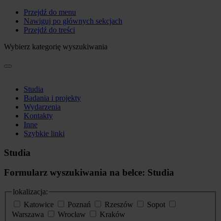
Przejdź do menu
Nawiguj po głównych sekcjach
Przejdź do treści
Wybierz kategorię wyszukiwania
Studia
Badania i projekty
Wydarzenia
Kontakty
Inne
Szybkie linki
Studia
Formularz wyszukiwania na belce: Studia
lokalizacja:
Katowice
Poznań
Rzeszów
Sopot
Warszawa
Wrocław
Kraków