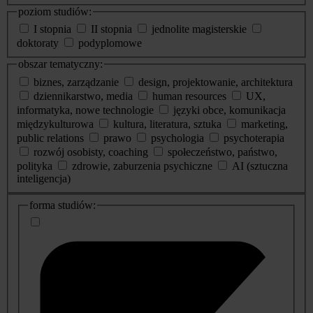
poziom studiów:
I stopnia
II stopnia
jednolite magisterskie
doktoraty
podyplomowe
obszar tematyczny:
biznes, zarządzanie
design, projektowanie, architektura
dziennikarstwo, media
human resources
UX,
informatyka, nowe technologie
języki obce, komunikacja
międzykulturowa
kultura, literatura, sztuka
marketing,
public relations
prawo
psychologia
psychoterapia
rozwój osobisty, coaching
społeczeństwo, państwo,
polityka
zdrowie, zaburzenia psychiczne
AI (sztuczna
inteligencja)
dodatkowe
forma studiów:
informacje
o
studiach