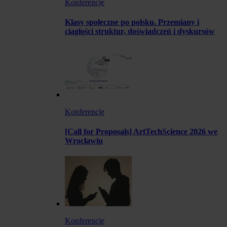
Konferencje
Klasy społeczne po polsku. Przemiany i
ciągłości struktur, doświadczeń i dyskursów
Konferencje
[Call for Proposals] ArtTechScience 2026 we
Wrocławiu
Konferencje