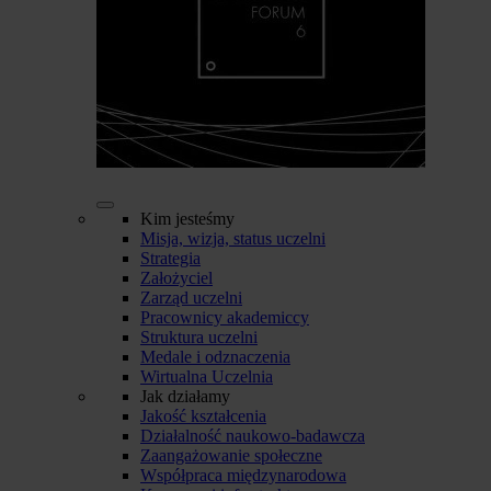
Kim jesteśmy
Misja, wizja, status uczelni
Strategia
Założyciel
Zarząd uczelni
Pracownicy akademiccy
Struktura uczelni
Medale i odznaczenia
Wirtualna Uczelnia
Jak działamy
Jakość kształcenia
Działalność naukowo-badawcza
Zaangażowanie społeczne
Współpraca międzynarodowa