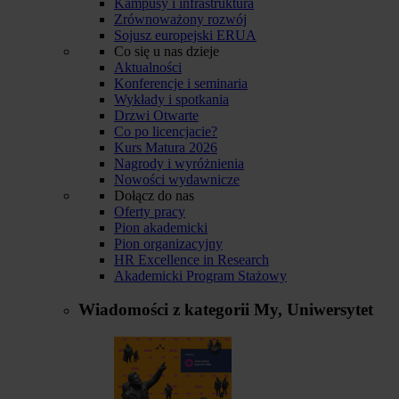
Kampusy i infrastruktura
Zrównoważony rozwój
Sojusz europejski ERUA
Co się u nas dzieje
Aktualności
Konferencje i seminaria
Wykłady i spotkania
Drzwi Otwarte
Co po licencjacie?
Kurs Matura 2026
Nagrody i wyróżnienia
Nowości wydawnicze
Dołącz do nas
Oferty pracy
Pion akademicki
Pion organizacyjny
HR Excellence in Research
Akademicki Program Stażowy
Wiadomości z kategorii
My, Uniwersytet