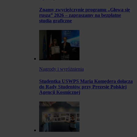
Znamy zwyciężczynie programu „Głowa się
rusza” 2026 – zapraszamy na bezpłatne
studia graficzne
Nagrody i wyróżnienia
Studentka USWPS Maria Komędera dołącza
do Rady Studentów przy Prezesie Polskiej
Agencji Kosmicznej