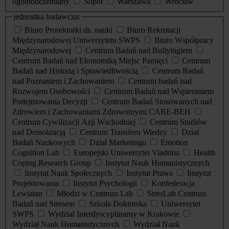
ogólnouczelniany
Sopot
Warszawa
Wrocław
jednostka badawcza:
Biuro Prorektorki ds. nauki
Biuro Rekrutacji
Międzynarodowej Uniwersytetu SWPS
Biuro Współpracy
Międzynarodowej
Centrum Badań nad Bullyingiem
Centrum Badań nad Ekonomiką Miejsc Pamięci
Centrum
Badań nad Historią i Sprawiedliwością
Centrum Badań
nad Poznaniem i Zachowaniem
Centrum badań nad
Rozwojem Osobowości
Centrum Badań nad Wspieraniem
Podejmowania Decyzji
Centrum Badań Stosowanych nad
Zdrowiem i Zachowaniami Zdrowotnymi CARE-BEH
Centrum Cywilizacji Azji Wschodniej
Centrum Studiów
nad Demokracją
Centrum Transferu Wiedzy
Dział
Badań Naukowych
Dział Marketingu
Emotion
Cognition Lab
Europejski Uniwersytet Viadrina
Health
Coping Research Group
Instytut Nauk Humanistycznych
Instytut Nauk Społecznych
Instytut Prawa
Instytut
Projektowania
Instytut Psychologii
Konfederacja
Lewiatan
Młodzi w Centrum Lab
StresLab Centrum
Badań nad Stresem
Szkoła Doktorska
Uniwersytet
SWPS
Wydział Interdyscyplinarny w Krakowie
Wydział Nauk Humanistycznych
Wydział Nauk