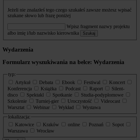
Jeżeli nie znalazłeś tego czego szukałeś zawsze możesz wpisać
szukane słowo lub frazę poniżej
Wpisz fragment nazwy projektu
albo imię i/lub nazwisko kierownika
Szukaj
Wydarzenia
Formularz wyszukiwania na belce: Wydarzenia
typ:
Artykuł
Debata
Ebook
Festiwal
Koncert
Konferencja
Książka
Podcast
Raport
Silent-
disco
Spektakl
Spotkanie
Studia-podyplomowe
Szkolenie
Turniej-gier
Uroczystość
Videocast
Warsztat
Webinar
Wykład
Wystawa
lokalizacja:
Katowice
Kraków
online
Poznań
Sopot
Warszawa
Wrocław