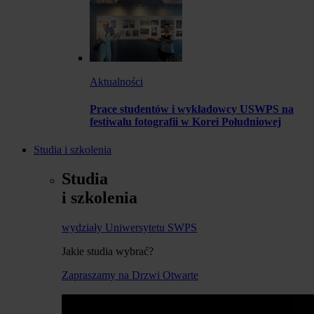
Aktualności
Prace studentów i wykładowcy USWPS na
festiwalu fotografii w Korei Południowej
Studia i szkolenia
Studia
i szkolenia
wydziały Uniwersytetu SWPS
Jakie studia wybrać?
Zapraszamy na Drzwi Otwarte