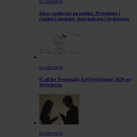
Konferencje
Klasy społeczne po polsku. Przemiany i
ciągłości struktur, doświadczeń i dyskursów
Konferencje
[Call for Proposals] ArtTechScience 2026 we
Wrocławiu
Konferencje