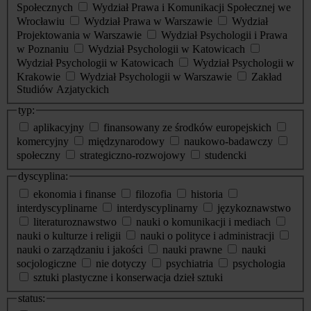
Społecznych
Wydział Prawa i Komunikacji Społecznej we
Wrocławiu
Wydział Prawa w Warszawie
Wydział
Projektowania w Warszawie
Wydział Psychologii i Prawa
w Poznaniu
Wydział Psychologii w Katowicach
Wydział Psychologii w Katowicach
Wydział Psychologii w
Krakowie
Wydział Psychologii w Warszawie
Zakład
Studiów Azjatyckich
typ:
aplikacyjny
finansowany ze środków europejskich
komercyjny
międzynarodowy
naukowo-badawczy
społeczny
strategiczno-rozwojowy
studencki
dyscyplina:
ekonomia i finanse
filozofia
historia
interdyscyplinarne
interdyscyplinarny
językoznawstwo
literaturoznawstwo
nauki o komunikacji i mediach
nauki o kulturze i religii
nauki o polityce i administracji
nauki o zarządzaniu i jakości
nauki prawne
nauki
socjologiczne
nie dotyczy
psychiatria
psychologia
sztuki plastyczne i konserwacja dzieł sztuki
status: