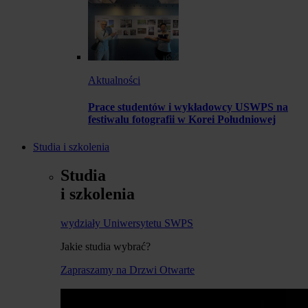
Aktualności
Prace studentów i wykładowcy USWPS na
festiwalu fotografii w Korei Południowej
Studia i szkolenia
Studia
i szkolenia
wydziały Uniwersytetu SWPS
Jakie studia wybrać?
Zapraszamy na Drzwi Otwarte