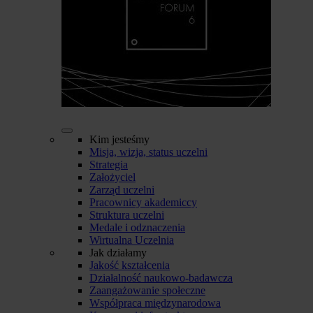
Kim jesteśmy
Misja, wizja, status uczelni
Strategia
Założyciel
Zarząd uczelni
Pracownicy akademiccy
Struktura uczelni
Medale i odznaczenia
Wirtualna Uczelnia
Jak działamy
Jakość kształcenia
Działalność naukowo-badawcza
Zaangażowanie społeczne
Współpraca międzynarodowa