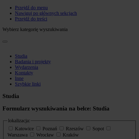
Przejdź do menu
Nawiguj po głównych sekcjach
Przejdź do treści
Wybierz kategorię wyszukiwania
Studia
Badania i projekty
Wydarzenia
Kontakty
Inne
Szybkie linki
Studia
Formularz wyszukiwania na belce: Studia
lokalizacja:
Katowice
Poznań
Rzeszów
Sopot
Warszawa
Wrocław
Kraków