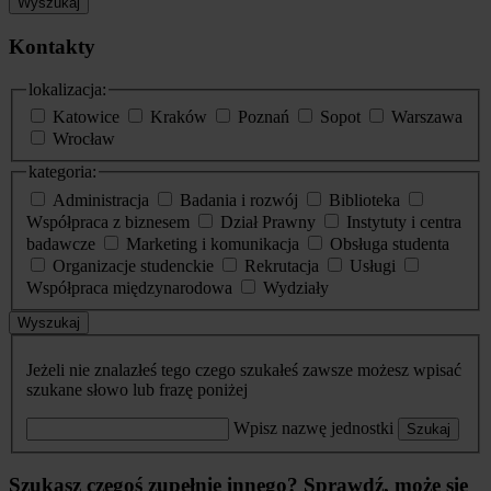
Wyszukaj
Kontakty
lokalizacja:
Katowice
Kraków
Poznań
Sopot
Warszawa
Wrocław
kategoria:
Administracja
Badania i rozwój
Biblioteka
Współpraca z biznesem
Dział Prawny
Instytuty i centra
badawcze
Marketing i komunikacja
Obsługa studenta
Organizacje studenckie
Rekrutacja
Usługi
Współpraca międzynarodowa
Wydziały
Wyszukaj
Jeżeli nie znalazłeś tego czego szukałeś zawsze możesz wpisać
szukane słowo lub frazę poniżej
Wpisz nazwę jednostki
Szukaj
Szukasz czegoś zupełnie innego? Sprawdź, może się