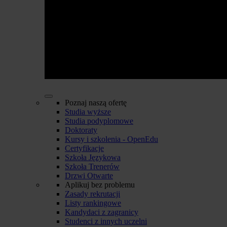
Poznaj naszą ofertę
Studia wyższe
Studia podyplomowe
Doktoraty
Kursy i szkolenia - OpenEdu
Certyfikacje
Szkoła Językowa
Szkoła Trenerów
Drzwi Otwarte
Aplikuj bez problemu
Zasady rekrutacji
Listy rankingowe
Kandydaci z zagranicy
Studenci z innych uczelni