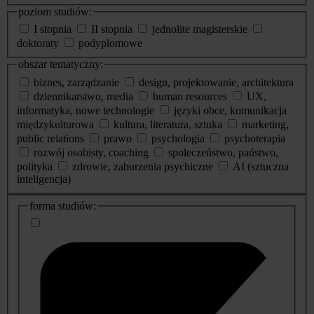
poziom studiów:
I stopnia
II stopnia
jednolite magisterskie
doktoraty
podyplomowe
obszar tematyczny:
biznes, zarządzanie
design, projektowanie, architektura
dziennikarstwo, media
human resources
UX,
informatyka, nowe technologie
języki obce, komunikacja
międzykulturowa
kultura, literatura, sztuka
marketing,
public relations
prawo
psychologia
psychoterapia
rozwój osobisty, coaching
społeczeństwo, państwo,
polityka
zdrowie, zaburzenia psychiczne
AI (sztuczna
inteligencja)
dodatkowe
forma studiów:
informacje
o
studiach