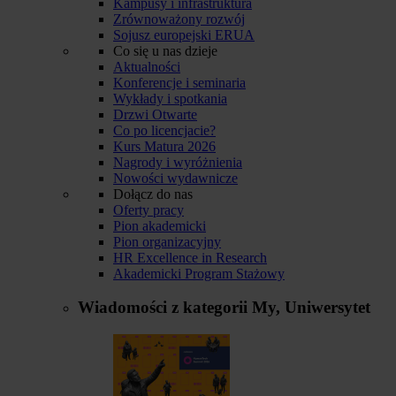
Kampusy i infrastruktura
Zrównoważony rozwój
Sojusz europejski ERUA
Co się u nas dzieje
Aktualności
Konferencje i seminaria
Wykłady i spotkania
Drzwi Otwarte
Co po licencjacie?
Kurs Matura 2026
Nagrody i wyróżnienia
Nowości wydawnicze
Dołącz do nas
Oferty pracy
Pion akademicki
Pion organizacyjny
HR Excellence in Research
Akademicki Program Stażowy
Wiadomości z kategorii
My, Uniwersytet