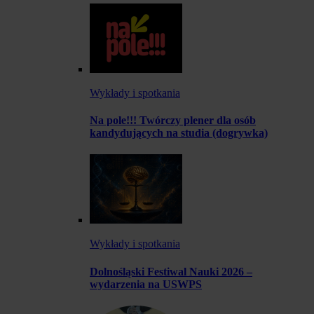
Wykłady i spotkania
Na pole!!! Twórczy plener dla osób
kandydujących na studia (dogrywka)
Wykłady i spotkania
Dolnośląski Festiwal Nauki 2026 –
wydarzenia na USWPS