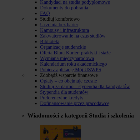
Kandydaci na studia podyplomowe
Dokumenty do pobrania
FAQ
Studiuj komfortowo
Uczelnia bez barier
Kampusy i infrastruktura
Zakwaterowanie na czas studiów
Biblioteki
Organizacje studenckie
Oferta Biura Karier: praktyki i staże
Wymiana międzynarodowa
Kalendarium roku akademickiego
Pobierz aplikację Mój USWPS
Zdobądź wsparcie finansowe
Opłaty – co obejmuje czesne
Studiuj za darmo – stypendia dla kandydatów
Stypendia dla studentów
Preferencyjne kredyty
Dofinansowanie przez pracodawcę
Wiadomości z kategorii
Studia i szkolenia