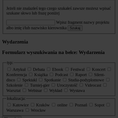
Jeżeli nie znalazłeś tego czego szukałeś zawsze możesz wpisać
szukane słowo lub frazę poniżej
Wpisz fragment nazwy projektu
albo imię i/lub nazwisko kierownika
Szukaj
Wydarzenia
Formularz wyszukiwania na belce: Wydarzenia
typ:
Artykuł
Debata
Ebook
Festiwal
Koncert
Konferencja
Książka
Podcast
Raport
Silent-
disco
Spektakl
Spotkanie
Studia-podyplomowe
Szkolenie
Turniej-gier
Uroczystość
Videocast
Warsztat
Webinar
Wykład
Wystawa
lokalizacja:
Katowice
Kraków
online
Poznań
Sopot
Warszawa
Wrocław