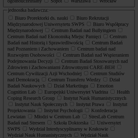
ogólnouczelniany
Sopot
Warszawa
Wrocław
jednostka badawcza:
Biuro Prorektorki ds. nauki
Biuro Rekrutacji
Międzynarodowej Uniwersytetu SWPS
Biuro Współpracy
Międzynarodowej
Centrum Badań nad Bullyingiem
Centrum Badań nad Ekonomiką Miejsc Pamięci
Centrum
Badań nad Historią i Sprawiedliwością
Centrum Badań
nad Poznaniem i Zachowaniem
Centrum badań nad
Rozwojem Osobowości
Centrum Badań nad Wspieraniem
Podejmowania Decyzji
Centrum Badań Stosowanych nad
Zdrowiem i Zachowaniami Zdrowotnymi CARE-BEH
Centrum Cywilizacji Azji Wschodniej
Centrum Studiów
nad Demokracją
Centrum Transferu Wiedzy
Dział
Badań Naukowych
Dział Marketingu
Emotion
Cognition Lab
Europejski Uniwersytet Viadrina
Health
Coping Research Group
Instytut Nauk Humanistycznych
Instytut Nauk Społecznych
Instytut Prawa
Instytut
Projektowania
Instytut Psychologii
Konfederacja
Lewiatan
Młodzi w Centrum Lab
StresLab Centrum
Badań nad Stresem
Szkoła Doktorska
Uniwersytet
SWPS
Wydział Interdyscyplinarny w Krakowie
Wydział Nauk Humanistycznych
Wydział Nauk