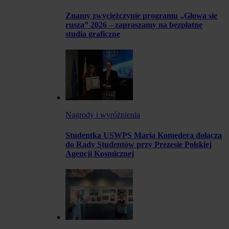
Znamy zwyciężczynie programu „Głowa się
rusza” 2026 – zapraszamy na bezpłatne
studia graficzne
Nagrody i wyróżnienia
Studentka USWPS Maria Komędera dołącza
do Rady Studentów przy Prezesie Polskiej
Agencji Kosmicznej