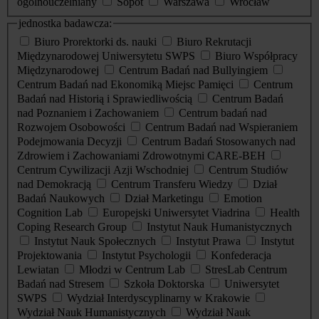
ogólnouczelniany
Sopot
Warszawa
Wrocław
jednostka badawcza:
Biuro Prorektorki ds. nauki
Biuro Rekrutacji
Międzynarodowej Uniwersytetu SWPS
Biuro Współpracy
Międzynarodowej
Centrum Badań nad Bullyingiem
Centrum Badań nad Ekonomiką Miejsc Pamięci
Centrum
Badań nad Historią i Sprawiedliwością
Centrum Badań
nad Poznaniem i Zachowaniem
Centrum badań nad
Rozwojem Osobowości
Centrum Badań nad Wspieraniem
Podejmowania Decyzji
Centrum Badań Stosowanych nad
Zdrowiem i Zachowaniami Zdrowotnymi CARE-BEH
Centrum Cywilizacji Azji Wschodniej
Centrum Studiów
nad Demokracją
Centrum Transferu Wiedzy
Dział
Badań Naukowych
Dział Marketingu
Emotion
Cognition Lab
Europejski Uniwersytet Viadrina
Health
Coping Research Group
Instytut Nauk Humanistycznych
Instytut Nauk Społecznych
Instytut Prawa
Instytut
Projektowania
Instytut Psychologii
Konfederacja
Lewiatan
Młodzi w Centrum Lab
StresLab Centrum
Badań nad Stresem
Szkoła Doktorska
Uniwersytet
SWPS
Wydział Interdyscyplinarny w Krakowie
Wydział Nauk Humanistycznych
Wydział Nauk