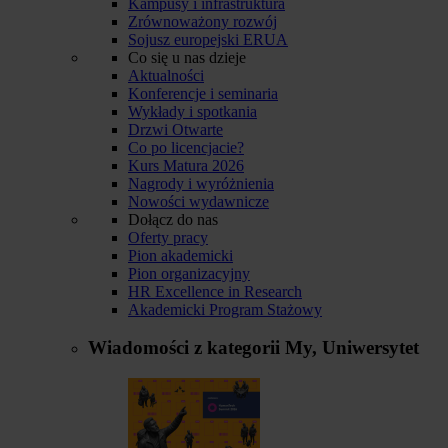
Kampusy i infrastruktura
Zrównoważony rozwój
Sojusz europejski ERUA
Co się u nas dzieje
Aktualności
Konferencje i seminaria
Wykłady i spotkania
Drzwi Otwarte
Co po licencjacie?
Kurs Matura 2026
Nagrody i wyróżnienia
Nowości wydawnicze
Dołącz do nas
Oferty pracy
Pion akademicki
Pion organizacyjny
HR Excellence in Research
Akademicki Program Stażowy
Wiadomości z kategorii
My, Uniwersytet