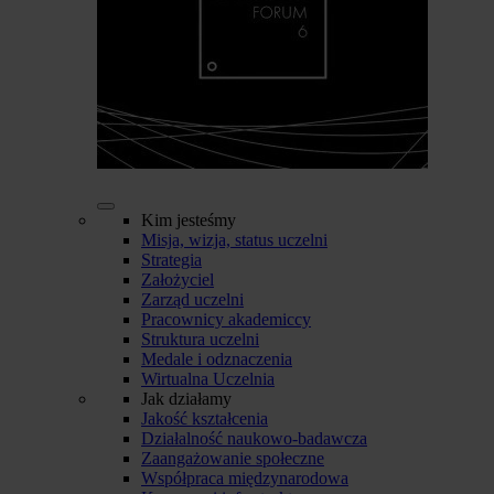
Kim jesteśmy
Misja, wizja, status uczelni
Strategia
Założyciel
Zarząd uczelni
Pracownicy akademiccy
Struktura uczelni
Medale i odznaczenia
Wirtualna Uczelnia
Jak działamy
Jakość kształcenia
Działalność naukowo-badawcza
Zaangażowanie społeczne
Współpraca międzynarodowa