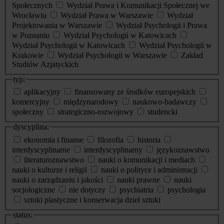
Społecznych
Wydział Prawa i Komunikacji Społecznej we
Wrocławiu
Wydział Prawa w Warszawie
Wydział
Projektowania w Warszawie
Wydział Psychologii i Prawa
w Poznaniu
Wydział Psychologii w Katowicach
Wydział Psychologii w Katowicach
Wydział Psychologii w
Krakowie
Wydział Psychologii w Warszawie
Zakład
Studiów Azjatyckich
typ:
aplikacyjny
finansowany ze środków europejskich
komercyjny
międzynarodowy
naukowo-badawczy
społeczny
strategiczno-rozwojowy
studencki
dyscyplina:
ekonomia i finanse
filozofia
historia
interdyscyplinarne
interdyscyplinarny
językoznawstwo
literaturoznawstwo
nauki o komunikacji i mediach
nauki o kulturze i religii
nauki o polityce i administracji
nauki o zarządzaniu i jakości
nauki prawne
nauki
socjologiczne
nie dotyczy
psychiatria
psychologia
sztuki plastyczne i konserwacja dzieł sztuki
status: