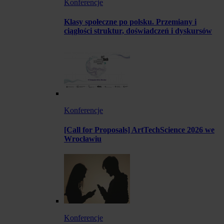
Konferencje
Klasy społeczne po polsku. Przemiany i
ciągłości struktur, doświadczeń i dyskursów
Konferencje
[Call for Proposals] ArtTechScience 2026 we
Wrocławiu
Konferencje