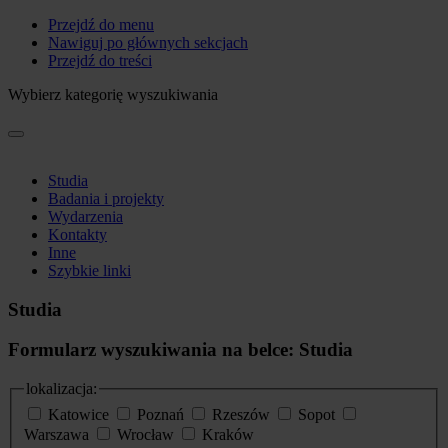
Przejdź do menu
Nawiguj po głównych sekcjach
Przejdź do treści
Wybierz kategorię wyszukiwania
Studia
Badania i projekty
Wydarzenia
Kontakty
Inne
Szybkie linki
Studia
Formularz wyszukiwania na belce: Studia
lokalizacja:
Katowice
Poznań
Rzeszów
Sopot
Warszawa
Wrocław
Kraków