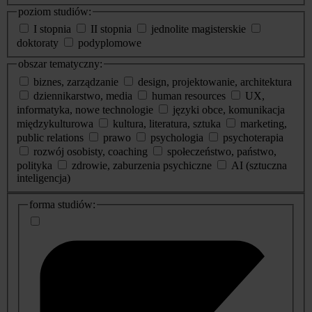
poziom studiów:
I stopnia
II stopnia
jednolite magisterskie
doktoraty
podyplomowe
obszar tematyczny:
biznes, zarządzanie
design, projektowanie, architektura
dziennikarstwo, media
human resources
UX,
informatyka, nowe technologie
języki obce, komunikacja
międzykulturowa
kultura, literatura, sztuka
marketing,
public relations
prawo
psychologia
psychoterapia
rozwój osobisty, coaching
społeczeństwo, państwo,
polityka
zdrowie, zaburzenia psychiczne
AI (sztuczna
inteligencja)
dodatkowe
forma studiów:
informacje
o
studiach