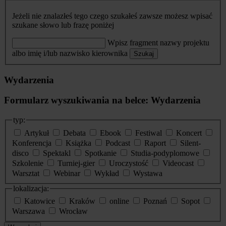
Jeżeli nie znalazłeś tego czego szukałeś zawsze możesz wpisać
szukane słowo lub frazę poniżej
Wpisz fragment nazwy projektu
albo imię i/lub nazwisko kierownika
Szukaj
Wydarzenia
Formularz wyszukiwania na belce: Wydarzenia
typ:
Artykuł
Debata
Ebook
Festiwal
Koncert
Konferencja
Książka
Podcast
Raport
Silent-
disco
Spektakl
Spotkanie
Studia-podyplomowe
Szkolenie
Turniej-gier
Uroczystość
Videocast
Warsztat
Webinar
Wykład
Wystawa
lokalizacja:
Katowice
Kraków
online
Poznań
Sopot
Warszawa
Wrocław