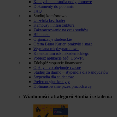
Kandydaci na studia podyplomowe
Dokumenty do pobrania
FAQ
Studiuj komfortowo
Uczelnia bez barier
Kampusy i infrastruktura
Zakwaterowanie na czas studiów
Biblioteki
Organizacje studenckie
Oferta Biura Karier: praktyki i staże
Wymiana międzynarodowa
Kalendarium roku akademickiego
Pobierz aplikację Mój USWPS
Zdobądź wsparcie finansowe
Opłaty – co obejmuje czesne
Studiuj za darmo – stypendia dla kandydatów
Stypendia dla studentów
Preferencyjne kredyty
Dofinansowanie przez pracodawcę
Wiadomości z kategorii
Studia i szkolenia