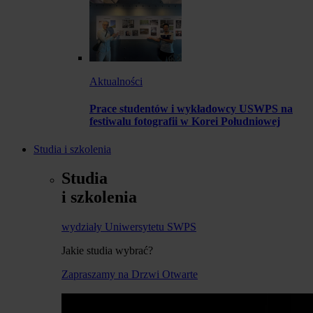
Aktualności
Prace studentów i wykładowcy USWPS na
festiwalu fotografii w Korei Południowej
Studia i szkolenia
Studia
i szkolenia
wydziały Uniwersytetu SWPS
Jakie studia wybrać?
Zapraszamy na Drzwi Otwarte