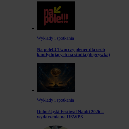
Wykłady i spotkania
Na pole!!! Twórczy plener dla osób
kandydujących na studia (dogrywka)
Wykłady i spotkania
Dolnośląski Festiwal Nauki 2026 –
wydarzenia na USWPS