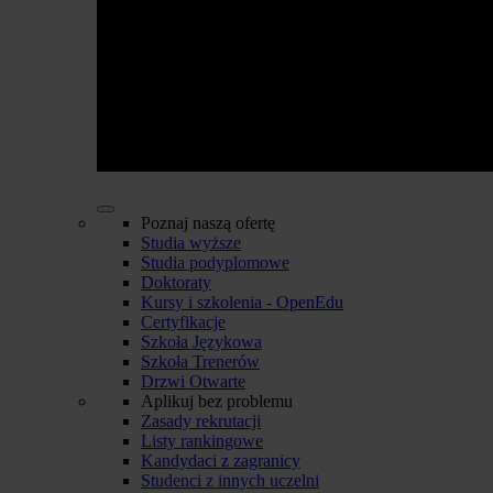
Poznaj naszą ofertę
Studia wyższe
Studia podyplomowe
Doktoraty
Kursy i szkolenia - OpenEdu
Certyfikacje
Szkoła Językowa
Szkoła Trenerów
Drzwi Otwarte
Aplikuj bez problemu
Zasady rekrutacji
Listy rankingowe
Kandydaci z zagranicy
Studenci z innych uczelni