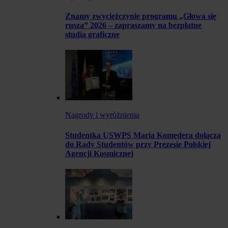
Znamy zwyciężczynie programu „Głowa się
rusza” 2026 – zapraszamy na bezpłatne
studia graficzne
Nagrody i wyróżnienia
Studentka USWPS Maria Komędera dołącza
do Rady Studentów przy Prezesie Polskiej
Agencji Kosmicznej