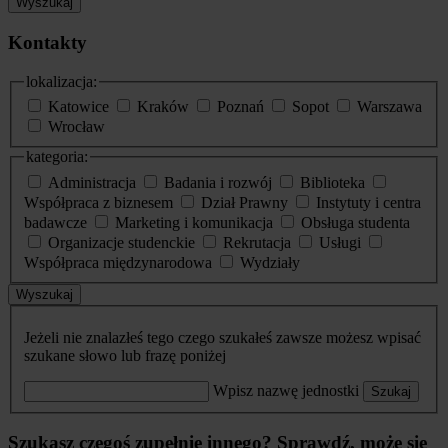
Wyszukaj
Kontakty
lokalizacja:
Katowice
Kraków
Poznań
Sopot
Warszawa
Wrocław
kategoria:
Administracja
Badania i rozwój
Biblioteka
Współpraca z biznesem
Dział Prawny
Instytuty i centra
badawcze
Marketing i komunikacja
Obsługa studenta
Organizacje studenckie
Rekrutacja
Usługi
Współpraca międzynarodowa
Wydziały
Wyszukaj
Jeżeli nie znalazłeś tego czego szukałeś zawsze możesz wpisać
szukane słowo lub frazę poniżej
Wpisz nazwę jednostki
Szukaj
Szukasz czegoś zupełnie innego? Sprawdź, może się