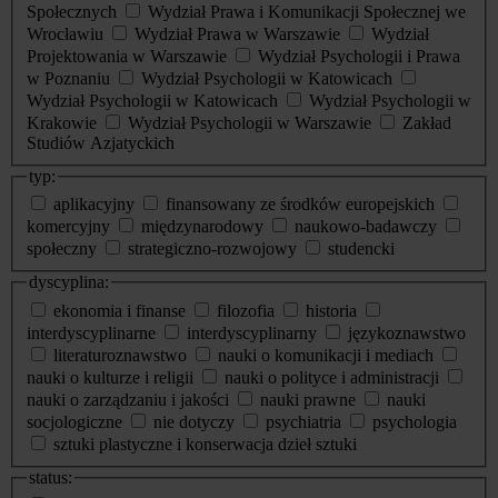
Społecznych
Wydział Prawa i Komunikacji Społecznej we
Wrocławiu
Wydział Prawa w Warszawie
Wydział
Projektowania w Warszawie
Wydział Psychologii i Prawa
w Poznaniu
Wydział Psychologii w Katowicach
Wydział Psychologii w Katowicach
Wydział Psychologii w
Krakowie
Wydział Psychologii w Warszawie
Zakład
Studiów Azjatyckich
typ:
aplikacyjny
finansowany ze środków europejskich
komercyjny
międzynarodowy
naukowo-badawczy
społeczny
strategiczno-rozwojowy
studencki
dyscyplina:
ekonomia i finanse
filozofia
historia
interdyscyplinarne
interdyscyplinarny
językoznawstwo
literaturoznawstwo
nauki o komunikacji i mediach
nauki o kulturze i religii
nauki o polityce i administracji
nauki o zarządzaniu i jakości
nauki prawne
nauki
socjologiczne
nie dotyczy
psychiatria
psychologia
sztuki plastyczne i konserwacja dzieł sztuki
status: