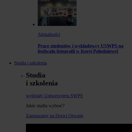
Aktualności
Prace studentów i wykładowcy USWPS na
festiwalu fotografii w Korei Południowej
Studia i szkolenia
Studia
i szkolenia
wydziały Uniwersytetu SWPS
Jakie studia wybrać?
Zapraszamy na Drzwi Otwarte