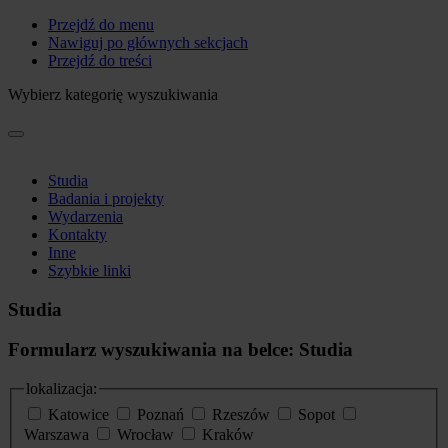
Przejdź do menu
Nawiguj po głównych sekcjach
Przejdź do treści
Wybierz kategorię wyszukiwania
Studia
Badania i projekty
Wydarzenia
Kontakty
Inne
Szybkie linki
Studia
Formularz wyszukiwania na belce: Studia
lokalizacja:
Katowice
Poznań
Rzeszów
Sopot
Warszawa
Wrocław
Kraków