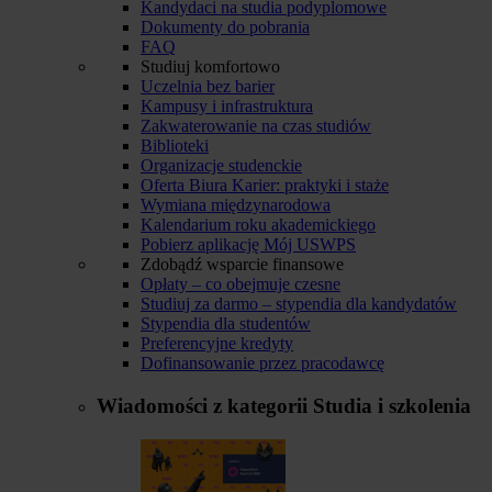
Kandydaci na studia podyplomowe
Dokumenty do pobrania
FAQ
Studiuj komfortowo
Uczelnia bez barier
Kampusy i infrastruktura
Zakwaterowanie na czas studiów
Biblioteki
Organizacje studenckie
Oferta Biura Karier: praktyki i staże
Wymiana międzynarodowa
Kalendarium roku akademickiego
Pobierz aplikację Mój USWPS
Zdobądź wsparcie finansowe
Opłaty – co obejmuje czesne
Studiuj za darmo – stypendia dla kandydatów
Stypendia dla studentów
Preferencyjne kredyty
Dofinansowanie przez pracodawcę
Wiadomości z kategorii
Studia i szkolenia