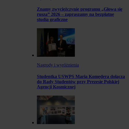
Znamy zwyciężczynie programu „Głowa się
rusza” 2026 – zapraszamy na bezpłatne
studia graficzne
Nagrody i wyróżnienia
Studentka USWPS Maria Komędera dołącza
do Rady Studentów przy Prezesie Polskiej
Agencji Kosmicznej