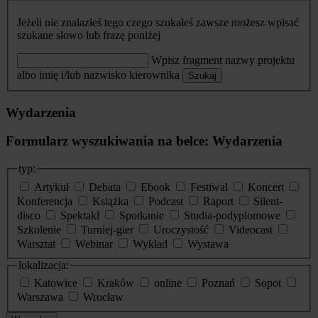
Jeżeli nie znalazłeś tego czego szukałeś zawsze możesz wpisać
szukane słowo lub frazę poniżej
Wpisz fragment nazwy projektu
albo imię i/lub nazwisko kierownika
Szukaj
Wydarzenia
Formularz wyszukiwania na belce: Wydarzenia
typ:
Artykuł
Debata
Ebook
Festiwal
Koncert
Konferencja
Książka
Podcast
Raport
Silent-
disco
Spektakl
Spotkanie
Studia-podyplomowe
Szkolenie
Turniej-gier
Uroczystość
Videocast
Warsztat
Webinar
Wykład
Wystawa
lokalizacja:
Katowice
Kraków
online
Poznań
Sopot
Warszawa
Wrocław