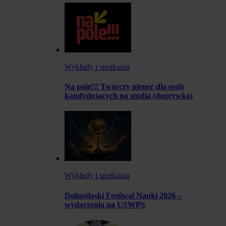
Wykłady i spotkania
Na pole!!! Twórczy plener dla osób
kandydujących na studia (dogrywka)
Wykłady i spotkania
Dolnośląski Festiwal Nauki 2026 –
wydarzenia na USWPS