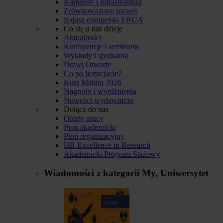
Kampusy i infrastruktura
Zrównoważony rozwój
Sojusz europejski ERUA
Co się u nas dzieje
Aktualności
Konferencje i seminaria
Wykłady i spotkania
Drzwi Otwarte
Co po licencjacie?
Kurs Matura 2026
Nagrody i wyróżnienia
Nowości wydawnicze
Dołącz do nas
Oferty pracy
Pion akademicki
Pion organizacyjny
HR Excellence in Research
Akademicki Program Stażowy
Wiadomości z kategorii
My, Uniwersytet