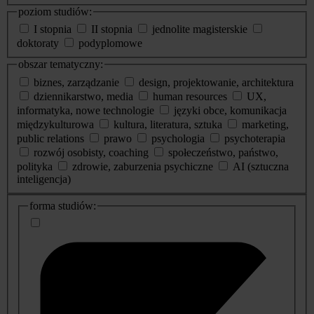
poziom studiów:
I stopnia
II stopnia
jednolite magisterskie
doktoraty
podyplomowe
obszar tematyczny:
biznes, zarządzanie
design, projektowanie, architektura
dziennikarstwo, media
human resources
UX,
informatyka, nowe technologie
języki obce, komunikacja
międzykulturowa
kultura, literatura, sztuka
marketing,
public relations
prawo
psychologia
psychoterapia
rozwój osobisty, coaching
społeczeństwo, państwo,
polityka
zdrowie, zaburzenia psychiczne
AI (sztuczna
inteligencja)
dodatkowe
forma studiów:
informacje
o
studiach