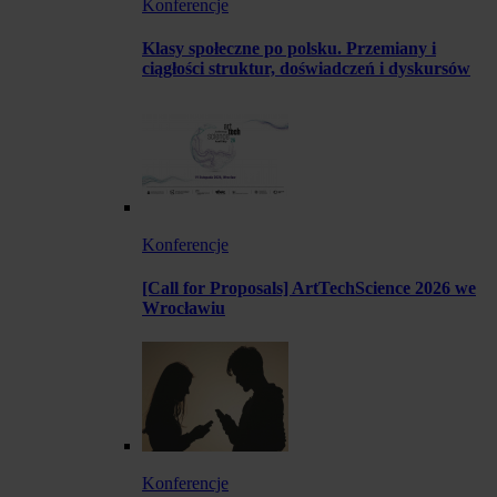
Konferencje
Klasy społeczne po polsku. Przemiany i
ciągłości struktur, doświadczeń i dyskursów
Konferencje
[Call for Proposals] ArtTechScience 2026 we
Wrocławiu
Konferencje