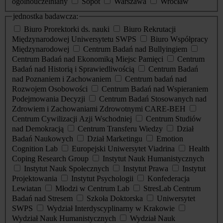
ogólnouczelniany
Sopot
Warszawa
Wrocław
jednostka badawcza:
Biuro Prorektorki ds. nauki
Biuro Rekrutacji
Międzynarodowej Uniwersytetu SWPS
Biuro Współpracy
Międzynarodowej
Centrum Badań nad Bullyingiem
Centrum Badań nad Ekonomiką Miejsc Pamięci
Centrum
Badań nad Historią i Sprawiedliwością
Centrum Badań
nad Poznaniem i Zachowaniem
Centrum badań nad
Rozwojem Osobowości
Centrum Badań nad Wspieraniem
Podejmowania Decyzji
Centrum Badań Stosowanych nad
Zdrowiem i Zachowaniami Zdrowotnymi CARE-BEH
Centrum Cywilizacji Azji Wschodniej
Centrum Studiów
nad Demokracją
Centrum Transferu Wiedzy
Dział
Badań Naukowych
Dział Marketingu
Emotion
Cognition Lab
Europejski Uniwersytet Viadrina
Health
Coping Research Group
Instytut Nauk Humanistycznych
Instytut Nauk Społecznych
Instytut Prawa
Instytut
Projektowania
Instytut Psychologii
Konfederacja
Lewiatan
Młodzi w Centrum Lab
StresLab Centrum
Badań nad Stresem
Szkoła Doktorska
Uniwersytet
SWPS
Wydział Interdyscyplinarny w Krakowie
Wydział Nauk Humanistycznych
Wydział Nauk