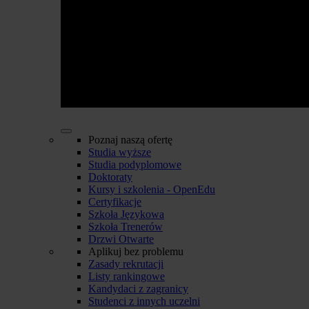
Poznaj naszą ofertę
Studia wyższe
Studia podyplomowe
Doktoraty
Kursy i szkolenia - OpenEdu
Certyfikacje
Szkoła Językowa
Szkoła Trenerów
Drzwi Otwarte
Aplikuj bez problemu
Zasady rekrutacji
Listy rankingowe
Kandydaci z zagranicy
Studenci z innych uczelni