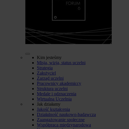
Kim jesteśmy
Misja, wizja, status uczelni
Strategia
Założyciel
Zarząd uczelni
Pracownicy akademiccy
Struktura uczelni
Medale i odznaczenia
Wirtualna Uczelnia
Jak działamy
Jakość kształcenia
Działalność naukowo-badawcza
Zaangażowanie społeczne
Współpraca międzynarodowa