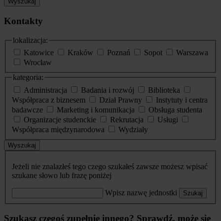
Wyszukaj
Kontakty
lokalizacja:
Katowice
Kraków
Poznań
Sopot
Warszawa
Wrocław
kategoria:
Administracja
Badania i rozwój
Biblioteka
Współpraca z biznesem
Dział Prawny
Instytuty i centra
badawcze
Marketing i komunikacja
Obsługa studenta
Organizacje studenckie
Rekrutacja
Usługi
Współpraca międzynarodowa
Wydziały
Wyszukaj
Jeżeli nie znalazłeś tego czego szukałeś zawsze możesz wpisać
szukane słowo lub frazę poniżej
Wpisz nazwę jednostki
Szukaj
Szukasz czegoś zupełnie innego? Sprawdź, może się