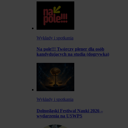
Wykłady i spotkania
Na pole!!! Twórczy plener dla osób
kandydujących na studia (dogrywka)
Wykłady i spotkania
Dolnośląski Festiwal Nauki 2026 –
wydarzenia na USWPS