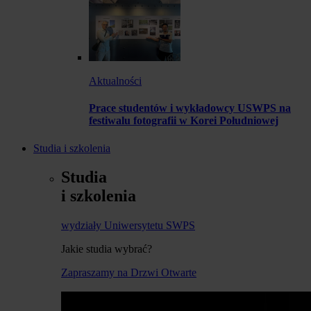
Aktualności
Prace studentów i wykładowcy USWPS na
festiwalu fotografii w Korei Południowej
Studia i szkolenia
Studia
i szkolenia
wydziały Uniwersytetu SWPS
Jakie studia wybrać?
Zapraszamy na Drzwi Otwarte