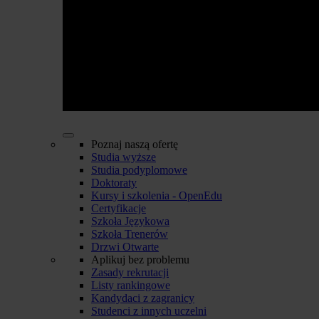
Poznaj naszą ofertę
Studia wyższe
Studia podyplomowe
Doktoraty
Kursy i szkolenia - OpenEdu
Certyfikacje
Szkoła Językowa
Szkoła Trenerów
Drzwi Otwarte
Aplikuj bez problemu
Zasady rekrutacji
Listy rankingowe
Kandydaci z zagranicy
Studenci z innych uczelni