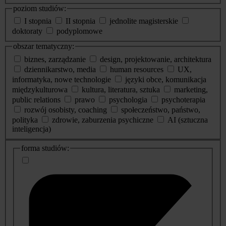
poziom studiów:
I stopnia
II stopnia
jednolite magisterskie
doktoraty
podyplomowe
obszar tematyczny:
biznes, zarządzanie
design, projektowanie, architektura
dziennikarstwo, media
human resources
UX,
informatyka, nowe technologie
języki obce, komunikacja
międzykulturowa
kultura, literatura, sztuka
marketing,
public relations
prawo
psychologia
psychoterapia
rozwój osobisty, coaching
społeczeństwo, państwo,
polityka
zdrowie, zaburzenia psychiczne
AI (sztuczna
inteligencja)
dodatkowe
forma studiów:
informacje
o
studiach