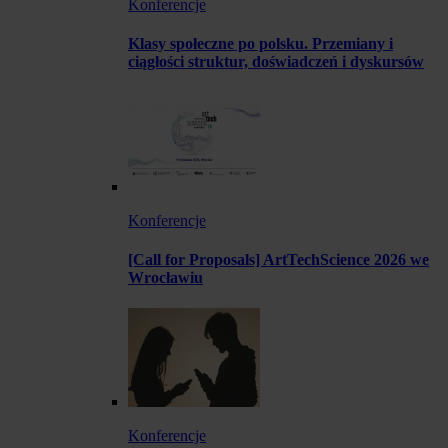
Konferencje
Klasy społeczne po polsku. Przemiany i
ciągłości struktur, doświadczeń i dyskursów
Konferencje
[Call for Proposals] ArtTechScience 2026 we
Wrocławiu
Konferencje