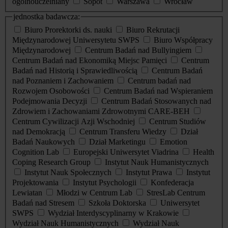
ogólnouczelniany
Sopot
Warszawa
Wrocław
jednostka badawcza:
Biuro Prorektorki ds. nauki
Biuro Rekrutacji
Międzynarodowej Uniwersytetu SWPS
Biuro Współpracy
Międzynarodowej
Centrum Badań nad Bullyingiem
Centrum Badań nad Ekonomiką Miejsc Pamięci
Centrum
Badań nad Historią i Sprawiedliwością
Centrum Badań
nad Poznaniem i Zachowaniem
Centrum badań nad
Rozwojem Osobowości
Centrum Badań nad Wspieraniem
Podejmowania Decyzji
Centrum Badań Stosowanych nad
Zdrowiem i Zachowaniami Zdrowotnymi CARE-BEH
Centrum Cywilizacji Azji Wschodniej
Centrum Studiów
nad Demokracją
Centrum Transferu Wiedzy
Dział
Badań Naukowych
Dział Marketingu
Emotion
Cognition Lab
Europejski Uniwersytet Viadrina
Health
Coping Research Group
Instytut Nauk Humanistycznych
Instytut Nauk Społecznych
Instytut Prawa
Instytut
Projektowania
Instytut Psychologii
Konfederacja
Lewiatan
Młodzi w Centrum Lab
StresLab Centrum
Badań nad Stresem
Szkoła Doktorska
Uniwersytet
SWPS
Wydział Interdyscyplinarny w Krakowie
Wydział Nauk Humanistycznych
Wydział Nauk