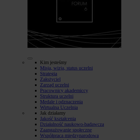
Kim jesteśmy
Misja, wizja, status uczelni
Strategia
Założyciel
Zarząd uczelni
Pracownicy akademiccy
Struktura uczelni
Medale i odznaczenia
Wirtualna Uczelnia
Jak działamy
Jakość kształcenia
Działalność naukowo-badawcza
Zaangażowanie społeczne
Współpraca międzynarodowa