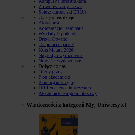
Kampusy i infrastruktura
Zrównoważony rozwój
Sojusz europejski ERUA
Co się u nas dzieje
Aktualności
Konferencje i seminaria
Wykłady i spotkania
Drzwi Otwarte
Co po licencjacie?
Kurs Matura 2026
Nagrody i wyróżnienia
Nowości wydawnicze
Dołącz do nas
Oferty pracy
Pion akademicki
Pion organizacyjny
HR Excellence in Research
Akademicki Program Stażowy
Wiadomości z kategorii
My, Uniwersytet