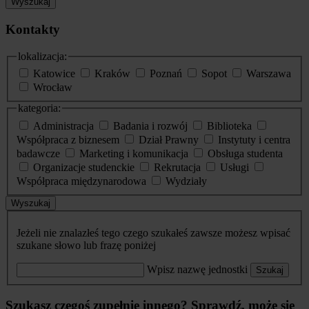
Wyszukaj
Kontakty
lokalizacja:
Katowice
Kraków
Poznań
Sopot
Warszawa
Wrocław
kategoria:
Administracja
Badania i rozwój
Biblioteka
Współpraca z biznesem
Dział Prawny
Instytuty i centra
badawcze
Marketing i komunikacja
Obsługa studenta
Organizacje studenckie
Rekrutacja
Usługi
Współpraca międzynarodowa
Wydziały
Wyszukaj
Jeżeli nie znalazłeś tego czego szukałeś zawsze możesz wpisać
szukane słowo lub frazę poniżej
Wpisz nazwę jednostki
Szukaj
Szukasz czegoś zupełnie innego? Sprawdź, może się