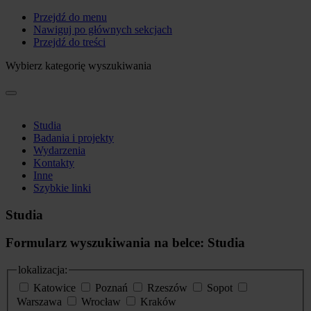
Przejdź do menu
Nawiguj po głównych sekcjach
Przejdź do treści
Wybierz kategorię wyszukiwania
Studia
Badania i projekty
Wydarzenia
Kontakty
Inne
Szybkie linki
Studia
Formularz wyszukiwania na belce: Studia
lokalizacja:
Katowice
Poznań
Rzeszów
Sopot
Warszawa
Wrocław
Kraków