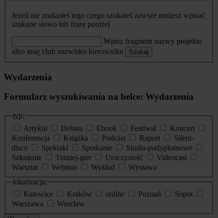
Jeżeli nie znalazłeś tego czego szukałeś zawsze możesz wpisać
szukane słowo lub frazę poniżej
Wpisz fragment nazwy projektu
albo imię i/lub nazwisko kierownika
Szukaj
Wydarzenia
Formularz wyszukiwania na belce: Wydarzenia
typ:
Artykuł
Debata
Ebook
Festiwal
Koncert
Konferencja
Książka
Podcast
Raport
Silent-
disco
Spektakl
Spotkanie
Studia-podyplomowe
Szkolenie
Turniej-gier
Uroczystość
Videocast
Warsztat
Webinar
Wykład
Wystawa
lokalizacja:
Katowice
Kraków
online
Poznań
Sopot
Warszawa
Wrocław