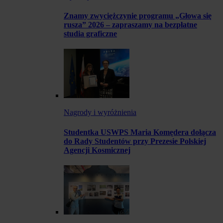
Znamy zwyciężczynie programu „Głowa się
rusza” 2026 – zapraszamy na bezpłatne
studia graficzne
Nagrody i wyróżnienia
Studentka USWPS Maria Komędera dołącza
do Rady Studentów przy Prezesie Polskiej
Agencji Kosmicznej