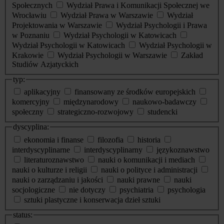
Społecznych
Wydział Prawa i Komunikacji Społecznej we
Wrocławiu
Wydział Prawa w Warszawie
Wydział
Projektowania w Warszawie
Wydział Psychologii i Prawa
w Poznaniu
Wydział Psychologii w Katowicach
Wydział Psychologii w Katowicach
Wydział Psychologii w
Krakowie
Wydział Psychologii w Warszawie
Zakład
Studiów Azjatyckich
typ:
aplikacyjny
finansowany ze środków europejskich
komercyjny
międzynarodowy
naukowo-badawczy
społeczny
strategiczno-rozwojowy
studencki
dyscyplina:
ekonomia i finanse
filozofia
historia
interdyscyplinarne
interdyscyplinarny
językoznawstwo
literaturoznawstwo
nauki o komunikacji i mediach
nauki o kulturze i religii
nauki o polityce i administracji
nauki o zarządzaniu i jakości
nauki prawne
nauki
socjologiczne
nie dotyczy
psychiatria
psychologia
sztuki plastyczne i konserwacja dzieł sztuki
status: