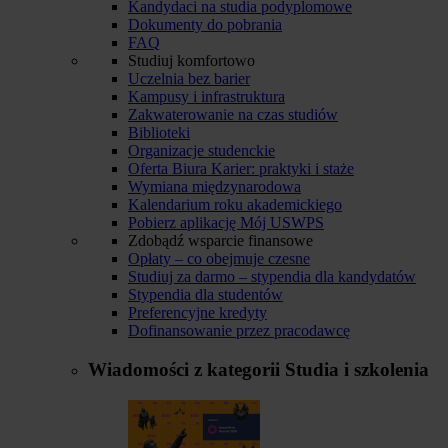
Kandydaci na studia podyplomowe
Dokumenty do pobrania
FAQ
Studiuj komfortowo
Uczelnia bez barier
Kampusy i infrastruktura
Zakwaterowanie na czas studiów
Biblioteki
Organizacje studenckie
Oferta Biura Karier: praktyki i staże
Wymiana międzynarodowa
Kalendarium roku akademickiego
Pobierz aplikację Mój USWPS
Zdobądź wsparcie finansowe
Opłaty – co obejmuje czesne
Studiuj za darmo – stypendia dla kandydatów
Stypendia dla studentów
Preferencyjne kredyty
Dofinansowanie przez pracodawcę
Wiadomości z kategorii
Studia i szkolenia