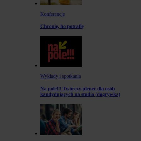
Konferencje
Chronię, bo potrafię
Wykłady i spotkania
Na pole!!! Twórczy plener dla osób
kandydujących na studia (dogrywka)