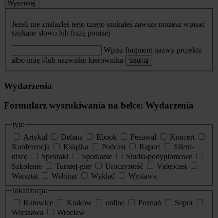
Wyszukaj
Jeżeli nie znalazłeś tego czego szukałeś zawsze możesz wpisać
szukane słowo lub frazę poniżej
Wpisz fragment nazwy projektu
albo imię i/lub nazwisko kierownika
Szukaj
Wydarzenia
Formularz wyszukiwania na belce: Wydarzenia
typ:
Artykuł
Debata
Ebook
Festiwal
Koncert
Konferencja
Książka
Podcast
Raport
Silent-
disco
Spektakl
Spotkanie
Studia-podyplomowe
Szkolenie
Turniej-gier
Uroczystość
Videocast
Warsztat
Webinar
Wykład
Wystawa
lokalizacja:
Katowice
Kraków
online
Poznań
Sopot
Warszawa
Wrocław