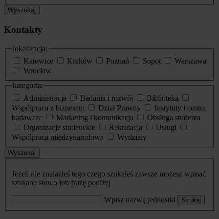
Wyszukaj
Kontakty
lokalizacja:
Katowice
Kraków
Poznań
Sopot
Warszawa
Wrocław
kategoria:
Administracja
Badania i rozwój
Biblioteka
Współpraca z biznesem
Dział Prawny
Instytuty i centra
badawcze
Marketing i komunikacja
Obsługa studenta
Organizacje studenckie
Rekrutacja
Usługi
Współpraca międzynarodowa
Wydziały
Wyszukaj
Jeżeli nie znalazłeś tego czego szukałeś zawsze możesz wpisać
szukane słowo lub frazę poniżej
Wpisz nazwę jednostki
Szukaj