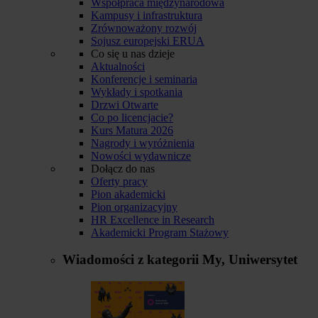
Współpraca międzynarodowa
Kampusy i infrastruktura
Zrównoważony rozwój
Sojusz europejski ERUA
Co się u nas dzieje
Aktualności
Konferencje i seminaria
Wykłady i spotkania
Drzwi Otwarte
Co po licencjacie?
Kurs Matura 2026
Nagrody i wyróżnienia
Nowości wydawnicze
Dołącz do nas
Oferty pracy
Pion akademicki
Pion organizacyjny
HR Excellence in Research
Akademicki Program Stażowy
Wiadomości z kategorii
My, Uniwersytet