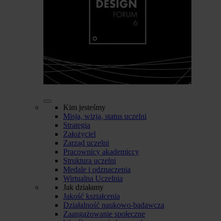
Kim jesteśmy
Misja, wizja, status uczelni
Strategia
Założyciel
Zarząd uczelni
Pracownicy akademiccy
Struktura uczelni
Medale i odznaczenia
Wirtualna Uczelnia
Jak działamy
Jakość kształcenia
Działalność naukowo-badawcza
Zaangażowanie społeczne