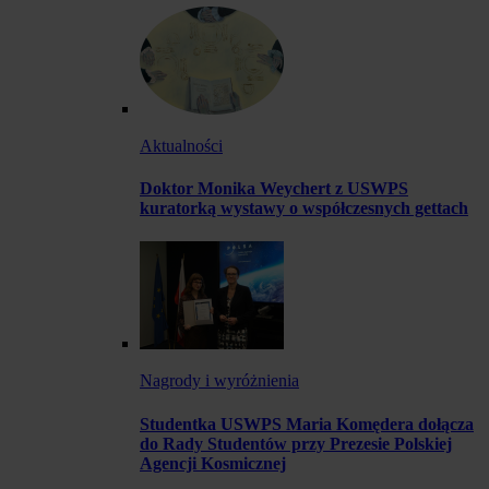
Aktualności
Doktor Monika Weychert z USWPS
kuratorką wystawy o współczesnych gettach
Nagrody i wyróżnienia
Studentka USWPS Maria Komędera dołącza
do Rady Studentów przy Prezesie Polskiej
Agencji Kosmicznej