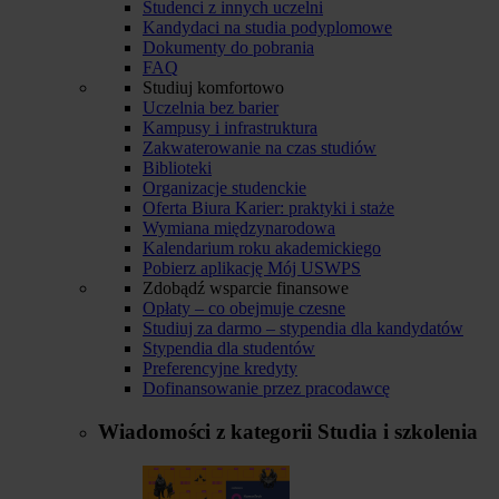
Studenci z innych uczelni
Kandydaci na studia podyplomowe
Dokumenty do pobrania
FAQ
Studiuj komfortowo
Uczelnia bez barier
Kampusy i infrastruktura
Zakwaterowanie na czas studiów
Biblioteki
Organizacje studenckie
Oferta Biura Karier: praktyki i staże
Wymiana międzynarodowa
Kalendarium roku akademickiego
Pobierz aplikację Mój USWPS
Zdobądź wsparcie finansowe
Opłaty – co obejmuje czesne
Studiuj za darmo – stypendia dla kandydatów
Stypendia dla studentów
Preferencyjne kredyty
Dofinansowanie przez pracodawcę
Wiadomości z kategorii
Studia i szkolenia