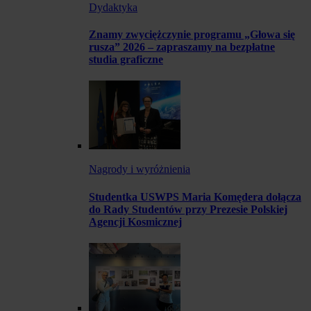
Dydaktyka
Znamy zwyciężczynie programu „Głowa się
rusza” 2026 – zapraszamy na bezpłatne
studia graficzne
Nagrody i wyróżnienia
Studentka USWPS Maria Komędera dołącza
do Rady Studentów przy Prezesie Polskiej
Agencji Kosmicznej