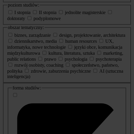
poziom studiów:
I stopnia
II stopnia
jednolite magisterskie
doktoraty
podyplomowe
obszar tematyczny:
biznes, zarządzanie
design, projektowanie, architektura
dziennikarstwo, media
human resources
UX,
informatyka, nowe technologie
języki obce, komunikacja
międzykulturowa
kultura, literatura, sztuka
marketing,
public relations
prawo
psychologia
psychoterapia
rozwój osobisty, coaching
społeczeństwo, państwo,
polityka
zdrowie, zaburzenia psychiczne
AI (sztuczna
inteligencja)
dodatkowe
forma studiów:
informacje
o
studiach