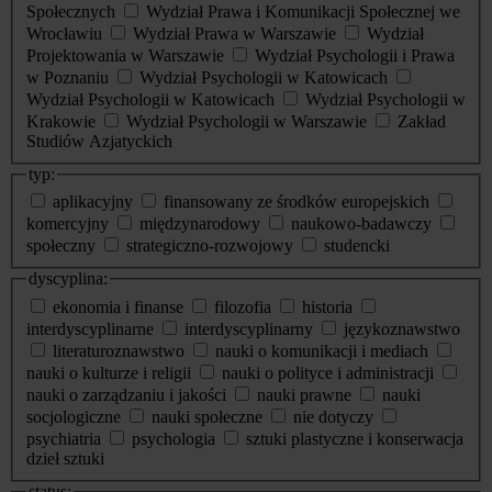
Społecznych
Wydział Prawa i Komunikacji Społecznej we
Wrocławiu
Wydział Prawa w Warszawie
Wydział
Projektowania w Warszawie
Wydział Psychologii i Prawa
w Poznaniu
Wydział Psychologii w Katowicach
Wydział Psychologii w Katowicach
Wydział Psychologii w
Krakowie
Wydział Psychologii w Warszawie
Zakład
Studiów Azjatyckich
typ:
aplikacyjny
finansowany ze środków europejskich
komercyjny
międzynarodowy
naukowo-badawczy
społeczny
strategiczno-rozwojowy
studencki
dyscyplina:
ekonomia i finanse
filozofia
historia
interdyscyplinarne
interdyscyplinarny
językoznawstwo
literaturoznawstwo
nauki o komunikacji i mediach
nauki o kulturze i religii
nauki o polityce i administracji
nauki o zarządzaniu i jakości
nauki prawne
nauki
socjologiczne
nauki społeczne
nie dotyczy
psychiatria
psychologia
sztuki plastyczne i konserwacja
dzieł sztuki
status: