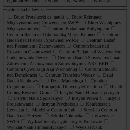
ogólnouczelniany
Sopot
Warszawa
Wrocław
jednostka badawcza:
Biuro Prorektorki ds. nauki
Biuro Rekrutacji
Międzynarodowej Uniwersytetu SWPS
Biuro Współpracy
Międzynarodowej
Centrum Badań nad Bullyingiem
Centrum Badań nad Ekonomiką Miejsc Pamięci
Centrum
Badań nad Historią i Sprawiedliwością
Centrum Badań
nad Poznaniem i Zachowaniem
Centrum badań nad
Rozwojem Osobowości
Centrum Badań nad Wspieraniem
Podejmowania Decyzji
Centrum Badań Stosowanych nad
Zdrowiem i Zachowaniami Zdrowotnymi CARE-BEH
Centrum Cywilizacji Azji Wschodniej
Centrum Studiów
nad Demokracją
Centrum Transferu Wiedzy
Dział
Badań Naukowych
Dział Marketingu
Emotion
Cognition Lab
Europejski Uniwersytet Viadrina
Health
Coping Research Group
Instytut Nauk Humanistycznych
Instytut Nauk Społecznych
Instytut Prawa
Instytut
Projektowania
Instytut Psychologii
Konfederacja
Lewiatan
Młodzi w Centrum Lab
StresLab Centrum
Badań nad Stresem
Szkoła Doktorska
Uniwersytet
SWPS
Wydział Interdyscyplinarny w Krakowie
Wydział Nauk Humanistycznych
Wydział Nauk