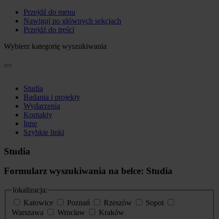
Przejdź do menu
Nawiguj po głównych sekcjach
Przejdź do treści
Wybierz kategorię wyszukiwania
Studia
Badania i projekty
Wydarzenia
Kontakty
Inne
Szybkie linki
Studia
Formularz wyszukiwania na belce: Studia
lokalizacja:
Katowice
Poznań
Rzeszów
Sopot
Warszawa
Wrocław
Kraków