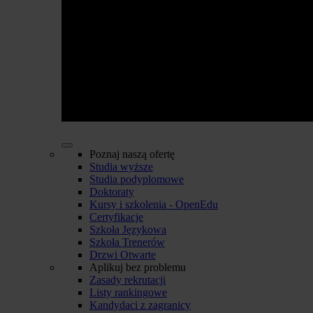
Poznaj naszą ofertę
Studia wyższe
Studia podyplomowe
Doktoraty
Kursy i szkolenia - OpenEdu
Certyfikacje
Szkoła Językowa
Szkoła Trenerów
Drzwi Otwarte
Aplikuj bez problemu
Zasady rekrutacji
Listy rankingowe
Kandydaci z zagranicy