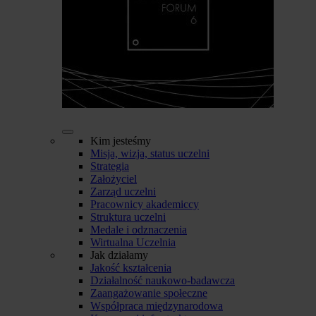
Kim jesteśmy
Misja, wizja, status uczelni
Strategia
Założyciel
Zarząd uczelni
Pracownicy akademiccy
Struktura uczelni
Medale i odznaczenia
Wirtualna Uczelnia
Jak działamy
Jakość kształcenia
Działalność naukowo-badawcza
Zaangażowanie społeczne
Współpraca międzynarodowa