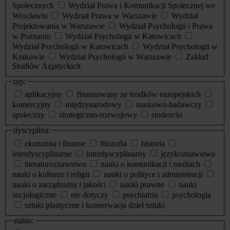
Społecznych
Wydział Prawa i Komunikacji Społecznej we
Wrocławiu
Wydział Prawa w Warszawie
Wydział
Projektowania w Warszawie
Wydział Psychologii i Prawa
w Poznaniu
Wydział Psychologii w Katowicach
Wydział Psychologii w Katowicach
Wydział Psychologii w
Krakowie
Wydział Psychologii w Warszawie
Zakład
Studiów Azjatyckich
typ:
aplikacyjny
finansowany ze środków europejskich
komercyjny
międzynarodowy
naukowo-badawczy
społeczny
strategiczno-rozwojowy
studencki
dyscyplina:
ekonomia i finanse
filozofia
historia
interdyscyplinarne
interdyscyplinarny
językoznawstwo
literaturoznawstwo
nauki o komunikacji i mediach
nauki o kulturze i religii
nauki o polityce i administracji
nauki o zarządzaniu i jakości
nauki prawne
nauki
socjologiczne
nie dotyczy
psychiatria
psychologia
sztuki plastyczne i konserwacja dzieł sztuki
status: