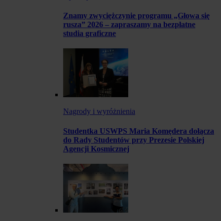
Znamy zwyciężczynie programu „Głowa się
rusza” 2026 – zapraszamy na bezpłatne
studia graficzne
Nagrody i wyróżnienia
Studentka USWPS Maria Komędera dołącza
do Rady Studentów przy Prezesie Polskiej
Agencji Kosmicznej