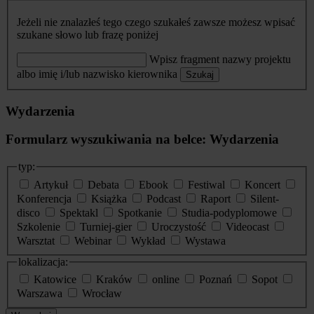
Jeżeli nie znalazłeś tego czego szukałeś zawsze możesz wpisać
szukane słowo lub frazę poniżej
Wpisz fragment nazwy projektu
albo imię i/lub nazwisko kierownika
Szukaj
Wydarzenia
Formularz wyszukiwania na belce: Wydarzenia
typ:
Artykuł
Debata
Ebook
Festiwal
Koncert
Konferencja
Książka
Podcast
Raport
Silent-
disco
Spektakl
Spotkanie
Studia-podyplomowe
Szkolenie
Turniej-gier
Uroczystość
Videocast
Warsztat
Webinar
Wykład
Wystawa
lokalizacja:
Katowice
Kraków
online
Poznań
Sopot
Warszawa
Wrocław