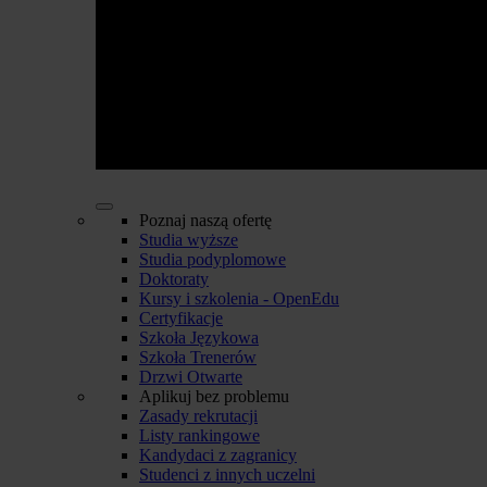
Poznaj naszą ofertę
Studia wyższe
Studia podyplomowe
Doktoraty
Kursy i szkolenia - OpenEdu
Certyfikacje
Szkoła Językowa
Szkoła Trenerów
Drzwi Otwarte
Aplikuj bez problemu
Zasady rekrutacji
Listy rankingowe
Kandydaci z zagranicy
Studenci z innych uczelni