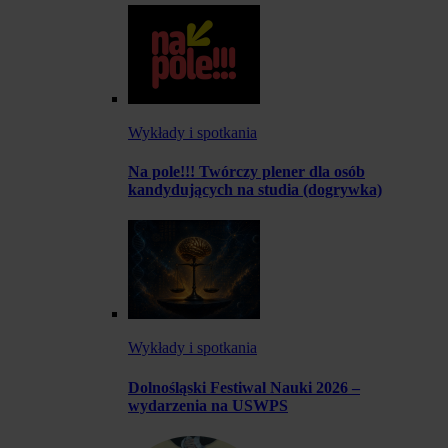
Wykłady i spotkania
Na pole!!! Twórczy plener dla osób
kandydujących na studia (dogrywka)
Wykłady i spotkania
Dolnośląski Festiwal Nauki 2026 –
wydarzenia na USWPS