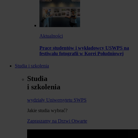
Aktualności
Prace studentów i wykładowcy USWPS na
festiwalu fotografii w Korei Południowej
Studia i szkolenia
Studia
i szkolenia
wydziały Uniwersytetu SWPS
Jakie studia wybrać?
Zapraszamy na Drzwi Otwarte