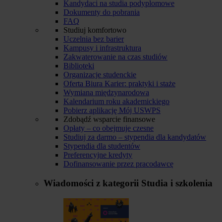
Kandydaci na studia podyplomowe
Dokumenty do pobrania
FAQ
Studiuj komfortowo
Uczelnia bez barier
Kampusy i infrastruktura
Zakwaterowanie na czas studiów
Biblioteki
Organizacje studenckie
Oferta Biura Karier: praktyki i staże
Wymiana międzynarodowa
Kalendarium roku akademickiego
Pobierz aplikację Mój USWPS
Zdobądź wsparcie finansowe
Opłaty – co obejmuje czesne
Studiuj za darmo – stypendia dla kandydatów
Stypendia dla studentów
Preferencyjne kredyty
Dofinansowanie przez pracodawcę
Wiadomości z kategorii
Studia i szkolenia