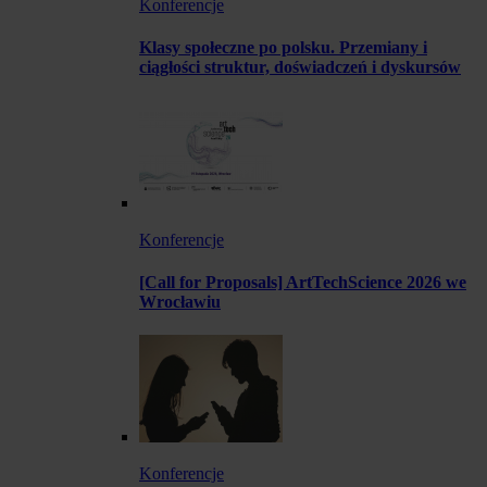
Konferencje
Klasy społeczne po polsku. Przemiany i
ciągłości struktur, doświadczeń i dyskursów
Konferencje
[Call for Proposals] ArtTechScience 2026 we
Wrocławiu
Konferencje