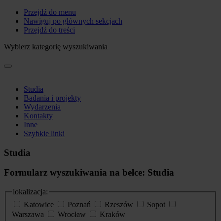
Przejdź do menu
Nawiguj po głównych sekcjach
Przejdź do treści
Wybierz kategorię wyszukiwania
Studia
Badania i projekty
Wydarzenia
Kontakty
Inne
Szybkie linki
Studia
Formularz wyszukiwania na belce: Studia
lokalizacja:
Katowice
Poznań
Rzeszów
Sopot
Warszawa
Wrocław
Kraków