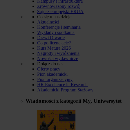
Kampusy i infrastruktura
Zrównoważony rozwój
Sojusz europejski ERUA
Co się u nas dzieje
Aktualności
Konferencje i seminaria
Wykłady i spotkania
Drzwi Otwarte
Co po licencjacie?
Kurs Matura 2026
Nagrody i wyróżnienia
Nowości wydawnicze
Dołącz do nas
Oferty pracy
Pion akademicki
Pion organizacyjny
HR Excellence in Research
Akademicki Program Stażowy
Wiadomości z kategorii
My, Uniwersytet