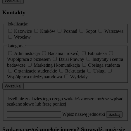
Wyszukaj
Kontakty
lokalizacja:
Katowice
Kraków
Poznań
Sopot
Warszawa
Wrocław
kategoria:
Administracja
Badania i rozwój
Biblioteka
Współpraca z biznesem
Dział Prawny
Instytuty i centra
badawcze
Marketing i komunikacja
Obsługa studenta
Organizacje studenckie
Rekrutacja
Usługi
Współpraca międzynarodowa
Wydziały
Wyszukaj
Jeżeli nie znalazłeś tego czego szukałeś zawsze możesz wpisać
szukane słowo lub frazę poniżej
Wpisz nazwę jednostki
Szukaj
Szukasz czegoś zupełnie innego? Sprawdź, może się