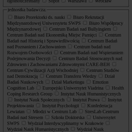
ogólnouczelniany
Sopot
Warszawa
Wrocław
jednostka badawcza:
Biuro Prorektorki ds. nauki
Biuro Rekrutacji
Międzynarodowej Uniwersytetu SWPS
Biuro Współpracy
Międzynarodowej
Centrum Badań nad Bullyingiem
Centrum Badań nad Ekonomiką Miejsc Pamięci
Centrum
Badań nad Historią i Sprawiedliwością
Centrum Badań
nad Poznaniem i Zachowaniem
Centrum badań nad
Rozwojem Osobowości
Centrum Badań nad Wspieraniem
Podejmowania Decyzji
Centrum Badań Stosowanych nad
Zdrowiem i Zachowaniami Zdrowotnymi CARE-BEH
Centrum Cywilizacji Azji Wschodniej
Centrum Studiów
nad Demokracją
Centrum Transferu Wiedzy
Dział
Badań Naukowych
Dział Marketingu
Emotion
Cognition Lab
Europejski Uniwersytet Viadrina
Health
Coping Research Group
Instytut Nauk Humanistycznych
Instytut Nauk Społecznych
Instytut Prawa
Instytut
Projektowania
Instytut Psychologii
Konfederacja
Lewiatan
Młodzi w Centrum Lab
StresLab Centrum
Badań nad Stresem
Szkoła Doktorska
Uniwersytet
SWPS
Wydział Interdyscyplinarny w Krakowie
Wydział Nauk Humanistycznych
Wydział Nauk