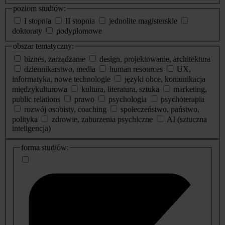
poziom studiów:
I stopnia
II stopnia
jednolite magisterskie
doktoraty
podyplomowe
obszar tematyczny:
biznes, zarządzanie
design, projektowanie, architektura
dziennikarstwo, media
human resources
UX,
informatyka, nowe technologie
języki obce, komunikacja
międzykulturowa
kultura, literatura, sztuka
marketing,
public relations
prawo
psychologia
psychoterapia
rozwój osobisty, coaching
społeczeństwo, państwo,
polityka
zdrowie, zaburzenia psychiczne
AI (sztuczna
inteligencja)
dodatkowe
forma studiów:
informacje
o
studiach