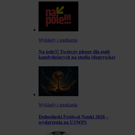
Wykłady i spotkania
Na pole!!! Twórczy plener dla osób
kandydujących na studia (dogrywka)
Wykłady i spotkania
Dolnośląski Festiwal Nauki 2026 –
wydarzenia na USWPS