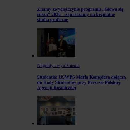
Znamy zwyciężczynie programu „Głowa się
rusza” 2026 – zapraszamy na bezpłatne
studia graficzne
Nagrody i wyróżnienia
Studentka USWPS Maria Komędera dołącza
do Rady Studentów przy Prezesie Polskiej
Agencji Kosmicznej