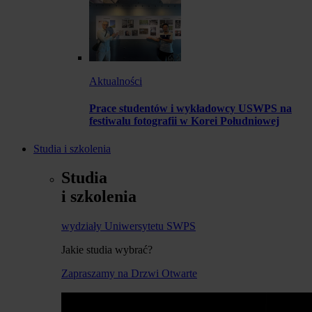
Aktualności
Prace studentów i wykładowcy USWPS na
festiwalu fotografii w Korei Południowej
Studia i szkolenia
Studia
i szkolenia
wydziały Uniwersytetu SWPS
Jakie studia wybrać?
Zapraszamy na Drzwi Otwarte