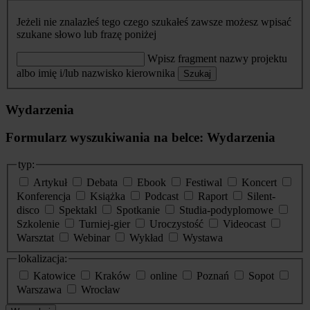
Jeżeli nie znalazłeś tego czego szukałeś zawsze możesz wpisać
szukane słowo lub frazę poniżej
Wpisz fragment nazwy projektu
albo imię i/lub nazwisko kierownika
Szukaj
Wydarzenia
Formularz wyszukiwania na belce: Wydarzenia
typ:
Artykuł
Debata
Ebook
Festiwal
Koncert
Konferencja
Książka
Podcast
Raport
Silent-
disco
Spektakl
Spotkanie
Studia-podyplomowe
Szkolenie
Turniej-gier
Uroczystość
Videocast
Warsztat
Webinar
Wykład
Wystawa
lokalizacja:
Katowice
Kraków
online
Poznań
Sopot
Warszawa
Wrocław