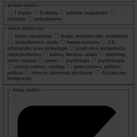
poziom studiów:
I stopnia
II stopnia
jednolite magisterskie
doktoraty
podyplomowe
obszar tematyczny:
biznes, zarządzanie
design, projektowanie, architektura
dziennikarstwo, media
human resources
UX,
informatyka, nowe technologie
języki obce, komunikacja
międzykulturowa
kultura, literatura, sztuka
marketing,
public relations
prawo
psychologia
psychoterapia
rozwój osobisty, coaching
społeczeństwo, państwo,
polityka
zdrowie, zaburzenia psychiczne
AI (sztuczna
inteligencja)
dodatkowe
forma studiów:
informacje
o
studiach