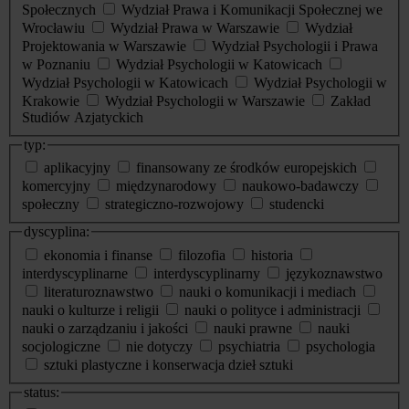
Społecznych
Wydział Prawa i Komunikacji Społecznej we
Wrocławiu
Wydział Prawa w Warszawie
Wydział
Projektowania w Warszawie
Wydział Psychologii i Prawa
w Poznaniu
Wydział Psychologii w Katowicach
Wydział Psychologii w Katowicach
Wydział Psychologii w
Krakowie
Wydział Psychologii w Warszawie
Zakład
Studiów Azjatyckich
typ:
aplikacyjny
finansowany ze środków europejskich
komercyjny
międzynarodowy
naukowo-badawczy
społeczny
strategiczno-rozwojowy
studencki
dyscyplina:
ekonomia i finanse
filozofia
historia
interdyscyplinarne
interdyscyplinarny
językoznawstwo
literaturoznawstwo
nauki o komunikacji i mediach
nauki o kulturze i religii
nauki o polityce i administracji
nauki o zarządzaniu i jakości
nauki prawne
nauki
socjologiczne
nie dotyczy
psychiatria
psychologia
sztuki plastyczne i konserwacja dzieł sztuki
status: