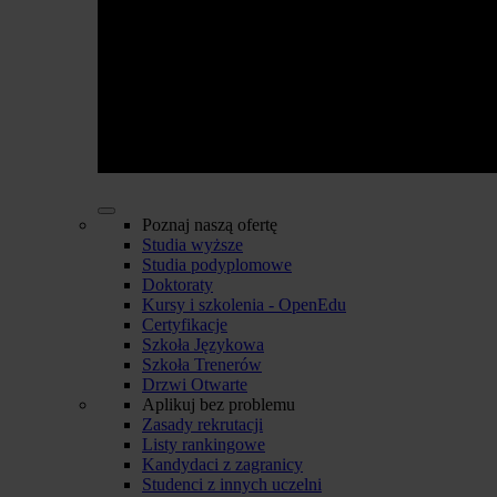
Poznaj naszą ofertę
Studia wyższe
Studia podyplomowe
Doktoraty
Kursy i szkolenia - OpenEdu
Certyfikacje
Szkoła Językowa
Szkoła Trenerów
Drzwi Otwarte
Aplikuj bez problemu
Zasady rekrutacji
Listy rankingowe
Kandydaci z zagranicy
Studenci z innych uczelni