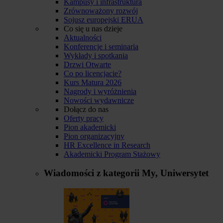
Kampusy i infrastruktura
Zrównoważony rozwój
Sojusz europejski ERUA
Co się u nas dzieje
Aktualności
Konferencje i seminaria
Wykłady i spotkania
Drzwi Otwarte
Co po licencjacie?
Kurs Matura 2026
Nagrody i wyróżnienia
Nowości wydawnicze
Dołącz do nas
Oferty pracy
Pion akademicki
Pion organizacyjny
HR Excellence in Research
Akademicki Program Stażowy
Wiadomości z kategorii
My, Uniwersytet