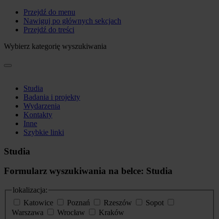
Przejdź do menu
Nawiguj po głównych sekcjach
Przejdź do treści
Wybierz kategorię wyszukiwania
Studia
Badania i projekty
Wydarzenia
Kontakty
Inne
Szybkie linki
Studia
Formularz wyszukiwania na belce: Studia
lokalizacja:
Katowice
Poznań
Rzeszów
Sopot
Warszawa
Wrocław
Kraków