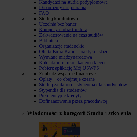
Kandydaci na studia podyplomowe
Dokumenty do pobrania
FAQ
Studiuj komfortowo
Uczelnia bez barier
Kampusy i infrastruktura
Zakwaterowanie na czas studiów
Biblioteki
Organizacje studenckie
Oferta Biura Karier: praktyki i staże
Wymiana międzynarodowa
Kalendarium roku akademickiego
Pobierz aplikację Mój USWPS
Zdobądź wsparcie finansowe
Opłaty – co obejmuje czesne
Studiuj za darmo – stypendia dla kandydatów
Stypendia dla studentów
Preferencyjne kredyty
Dofinansowanie przez pracodawcę
Wiadomości z kategorii
Studia i szkolenia