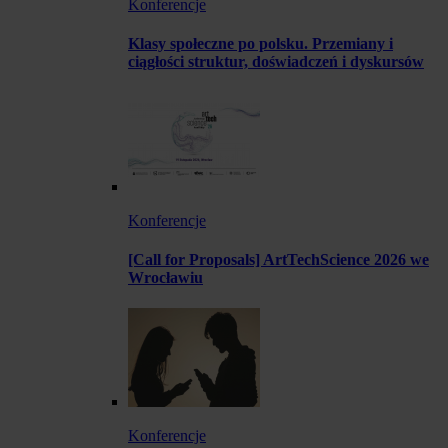
Konferencje
Klasy społeczne po polsku. Przemiany i
ciągłości struktur, doświadczeń i dyskursów
Konferencje
[Call for Proposals] ArtTechScience 2026 we
Wrocławiu
Konferencje