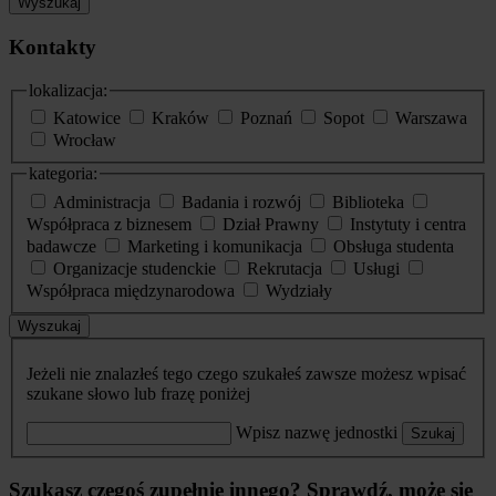
Wyszukaj
Kontakty
lokalizacja:
Katowice
Kraków
Poznań
Sopot
Warszawa
Wrocław
kategoria:
Administracja
Badania i rozwój
Biblioteka
Współpraca z biznesem
Dział Prawny
Instytuty i centra
badawcze
Marketing i komunikacja
Obsługa studenta
Organizacje studenckie
Rekrutacja
Usługi
Współpraca międzynarodowa
Wydziały
Wyszukaj
Jeżeli nie znalazłeś tego czego szukałeś zawsze możesz wpisać
szukane słowo lub frazę poniżej
Wpisz nazwę jednostki
Szukaj
Szukasz czegoś zupełnie innego? Sprawdź, może się