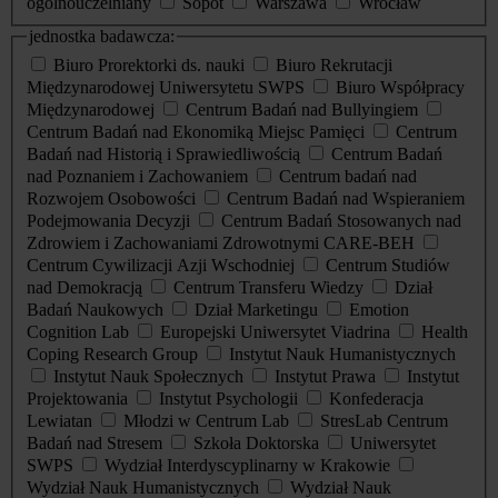
ogólnouczelniany
Sopot
Warszawa
Wrocław
jednostka badawcza:
Biuro Prorektorki ds. nauki
Biuro Rekrutacji
Międzynarodowej Uniwersytetu SWPS
Biuro Współpracy
Międzynarodowej
Centrum Badań nad Bullyingiem
Centrum Badań nad Ekonomiką Miejsc Pamięci
Centrum
Badań nad Historią i Sprawiedliwością
Centrum Badań
nad Poznaniem i Zachowaniem
Centrum badań nad
Rozwojem Osobowości
Centrum Badań nad Wspieraniem
Podejmowania Decyzji
Centrum Badań Stosowanych nad
Zdrowiem i Zachowaniami Zdrowotnymi CARE-BEH
Centrum Cywilizacji Azji Wschodniej
Centrum Studiów
nad Demokracją
Centrum Transferu Wiedzy
Dział
Badań Naukowych
Dział Marketingu
Emotion
Cognition Lab
Europejski Uniwersytet Viadrina
Health
Coping Research Group
Instytut Nauk Humanistycznych
Instytut Nauk Społecznych
Instytut Prawa
Instytut
Projektowania
Instytut Psychologii
Konfederacja
Lewiatan
Młodzi w Centrum Lab
StresLab Centrum
Badań nad Stresem
Szkoła Doktorska
Uniwersytet
SWPS
Wydział Interdyscyplinarny w Krakowie
Wydział Nauk Humanistycznych
Wydział Nauk