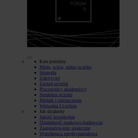
Kim jesteśmy
Misja, wizja, status uczelni
Strategia
Założyciel
Zarząd uczelni
Pracownicy akademiccy
Struktura uczelni
Medale i odznaczenia
Wirtualna Uczelnia
Jak działamy
Jakość kształcenia
Działalność naukowo-badawcza
Zaangażowanie społeczne
Współpraca międzynarodowa