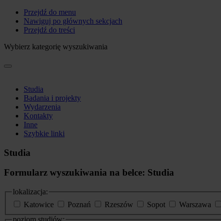
Przejdź do menu
Nawiguj po głównych sekcjach
Przejdź do treści
Wybierz kategorię wyszukiwania
Studia
Badania i projekty
Wydarzenia
Kontakty
Inne
Szybkie linki
Studia
Formularz wyszukiwania na belce: Studia
lokalizacja:
Katowice
Poznań
Rzeszów
Sopot
Warszawa
poziom studiów: