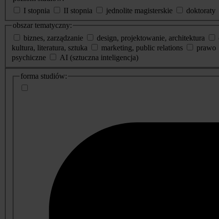
I stopnia
II stopnia
jednolite magisterskie
doktoraty
obszar tematyczny:
biznes, zarządzanie
design, projektowanie, architektura
kultura, literatura, sztuka
marketing, public relations
prawo
psychiczne
AI (sztuczna inteligencja)
dodatkowe
forma studiów:
informacje
o
studiach