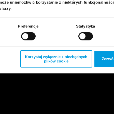
może uniemożliwić korzystanie z niektórych funkcjonalnośc
ularzy.
Preferencje
Statystyka
Korzystaj wyłącznie z niezbędnych
Zezwól
plików cookie