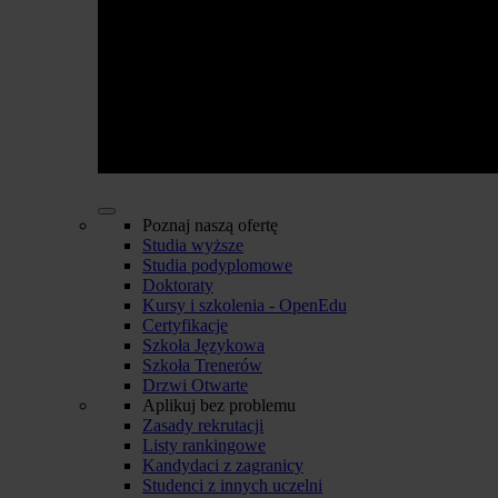
Poznaj naszą ofertę
Studia wyższe
Studia podyplomowe
Doktoraty
Kursy i szkolenia - OpenEdu
Certyfikacje
Szkoła Językowa
Szkoła Trenerów
Drzwi Otwarte
Aplikuj bez problemu
Zasady rekrutacji
Listy rankingowe
Kandydaci z zagranicy
Studenci z innych uczelni