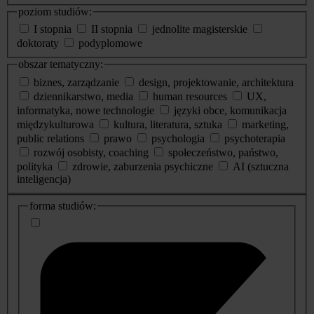
poziom studiów:
I stopnia
II stopnia
jednolite magisterskie
doktoraty
podyplomowe
obszar tematyczny:
biznes, zarządzanie
design, projektowanie, architektura
dziennikarstwo, media
human resources
UX,
informatyka, nowe technologie
języki obce, komunikacja
międzykulturowa
kultura, literatura, sztuka
marketing,
public relations
prawo
psychologia
psychoterapia
rozwój osobisty, coaching
społeczeństwo, państwo,
polityka
zdrowie, zaburzenia psychiczne
AI (sztuczna
inteligencja)
dodatkowe
forma studiów:
informacje
o
studiach