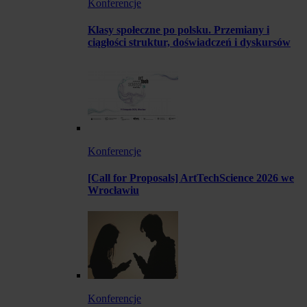
Konferencje
Klasy społeczne po polsku. Przemiany i
ciągłości struktur, doświadczeń i dyskursów
Konferencje
[Call for Proposals] ArtTechScience 2026 we
Wrocławiu
Konferencje