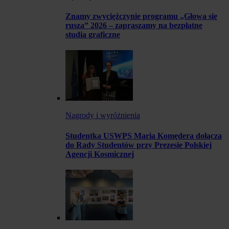
Znamy zwyciężczynie programu „Głowa się
rusza” 2026 – zapraszamy na bezpłatne
studia graficzne
Nagrody i wyróżnienia
Studentka USWPS Maria Komędera dołącza
do Rady Studentów przy Prezesie Polskiej
Agencji Kosmicznej