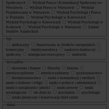
Społecznych
Wydział Prawa i Komunikacji Społecznej we
Wrocławiu
Wydział Prawa w Warszawie
Wydział
Projektowania w Warszawie
Wydział Psychologii i Prawa
w Poznaniu
Wydział Psychologii w Katowicach
Wydział Psychologii w Katowicach
Wydział Psychologii w
Krakowie
Wydział Psychologii w Warszawie
Zakład
Studiów Azjatyckich
typ:
aplikacyjny
finansowany ze środków europejskich
komercyjny
międzynarodowy
naukowo-badawczy
społeczny
strategiczno-rozwojowy
studencki
dyscyplina:
ekonomia i finanse
filozofia
historia
interdyscyplinarne
interdyscyplinarny
językoznawstwo
literaturoznawstwo
nauki o komunikacji i mediach
nauki o kulturze i religii
nauki o polityce i administracji
nauki o zarządzaniu i jakości
nauki prawne
nauki
socjologiczne
nie dotyczy
psychiatria
psychologia
sztuki plastyczne i konserwacja dzieł sztuki
status: