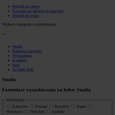
Przejdź do menu
Nawiguj po głównych sekcjach
Przejdź do treści
Wybierz kategorię wyszukiwania
Studia
Badania i projekty
Wydarzenia
Kontakty
Inne
Szybkie linki
Studia
Formularz wyszukiwania na belce: Studia
lokalizacja:
Katowice
Poznań
Rzeszów
Sopot
Warszawa
Wrocław
Kraków