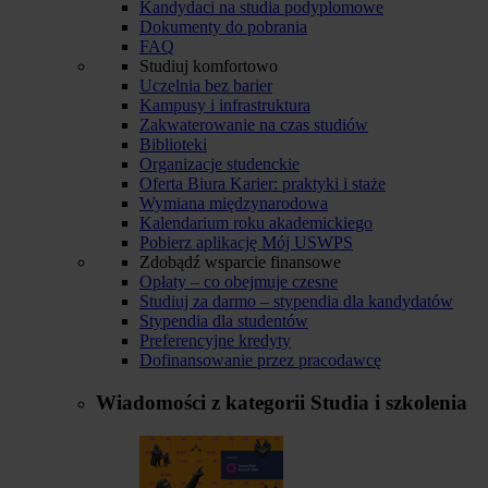
Kandydaci na studia podyplomowe
Dokumenty do pobrania
FAQ
Studiuj komfortowo
Uczelnia bez barier
Kampusy i infrastruktura
Zakwaterowanie na czas studiów
Biblioteki
Organizacje studenckie
Oferta Biura Karier: praktyki i staże
Wymiana międzynarodowa
Kalendarium roku akademickiego
Pobierz aplikację Mój USWPS
Zdobądź wsparcie finansowe
Opłaty – co obejmuje czesne
Studiuj za darmo – stypendia dla kandydatów
Stypendia dla studentów
Preferencyjne kredyty
Dofinansowanie przez pracodawcę
Wiadomości z kategorii
Studia i szkolenia