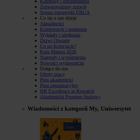
Kampusy i infrastruktura
Zrównoważony rozwój
Sojusz europejski ERUA
Co się u nas dzieje
Aktualności
Konferencje i seminaria
Wykłady i spotkania
Drzwi Otwarte
Co po licencjacie?
Kurs Matura 2026
Nagrody i wyróżnienia
Nowości wydawnicze
Dołącz do nas
Oferty pracy
Pion akademicki
Pion organizacyjny
HR Excellence in Research
Akademicki Program Stażowy
Wiadomości z kategorii
My, Uniwersytet