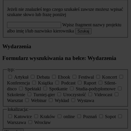
Jeżeli nie znalazłeś tego czego szukałeś zawsze możesz wpisać
szukane słowo lub frazę poniżej
Wpisz fragment nazwy projektu
albo imię i/lub nazwisko kierownika
Szukaj
Wydarzenia
Formularz wyszukiwania na belce: Wydarzenia
typ:
Artykuł
Debata
Ebook
Festiwal
Koncert
Konferencja
Książka
Podcast
Raport
Silent-
disco
Spektakl
Spotkanie
Studia-podyplomowe
Szkolenie
Turniej-gier
Uroczystość
Videocast
Warsztat
Webinar
Wykład
Wystawa
lokalizacja:
Katowice
Kraków
online
Poznań
Sopot
Warszawa
Wrocław