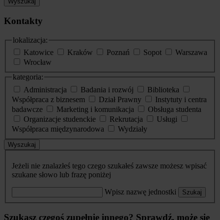
Wyszukaj
Kontakty
lokalizacja:
Katowice
Kraków
Poznań
Sopot
Warszawa
Wrocław
kategoria:
Administracja
Badania i rozwój
Biblioteka
Współpraca z biznesem
Dział Prawny
Instytuty i centra
badawcze
Marketing i komunikacja
Obsługa studenta
Organizacje studenckie
Rekrutacja
Usługi
Współpraca międzynarodowa
Wydziały
Wyszukaj
Jeżeli nie znalazłeś tego czego szukałeś zawsze możesz wpisać
szukane słowo lub frazę poniżej
Wpisz nazwę jednostki
Szukaj
Szukasz czegoś zupełnie innego? Sprawdź, może się