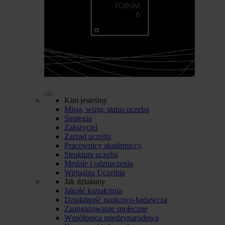
Kim jesteśmy
Misja, wizja, status uczelni
Strategia
Założyciel
Zarząd uczelni
Pracownicy akademiccy
Struktura uczelni
Medale i odznaczenia
Wirtualna Uczelnia
Jak działamy
Jakość kształcenia
Działalność naukowo-badawcza
Zaangażowanie społeczne
Współpraca międzynarodowa