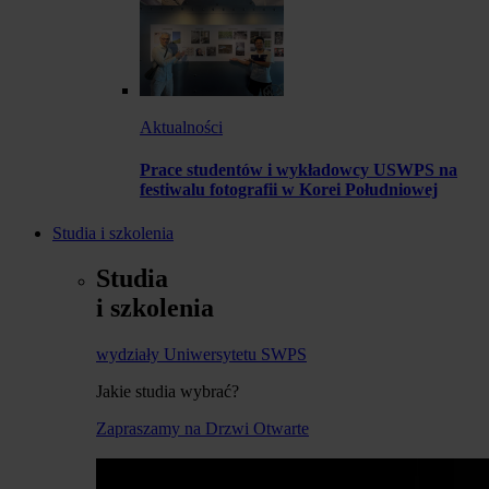
Aktualności
Prace studentów i wykładowcy USWPS na
festiwalu fotografii w Korei Południowej
Studia i szkolenia
Studia
i szkolenia
wydziały Uniwersytetu SWPS
Jakie studia wybrać?
Zapraszamy na Drzwi Otwarte