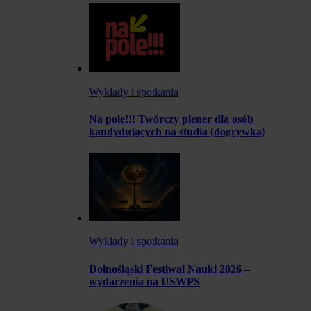
Wykłady i spotkania
Na pole!!! Twórczy plener dla osób
kandydujących na studia (dogrywka)
Wykłady i spotkania
Dolnośląski Festiwal Nauki 2026 –
wydarzenia na USWPS