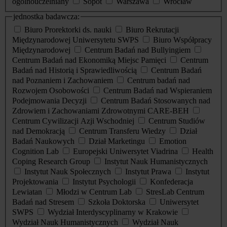
ogólnouczelniany
Sopot
Warszawa
Wrocław
jednostka badawcza:
Biuro Prorektorki ds. nauki
Biuro Rekrutacji
Międzynarodowej Uniwersytetu SWPS
Biuro Współpracy
Międzynarodowej
Centrum Badań nad Bullyingiem
Centrum Badań nad Ekonomiką Miejsc Pamięci
Centrum
Badań nad Historią i Sprawiedliwością
Centrum Badań
nad Poznaniem i Zachowaniem
Centrum badań nad
Rozwojem Osobowości
Centrum Badań nad Wspieraniem
Podejmowania Decyzji
Centrum Badań Stosowanych nad
Zdrowiem i Zachowaniami Zdrowotnymi CARE-BEH
Centrum Cywilizacji Azji Wschodniej
Centrum Studiów
nad Demokracją
Centrum Transferu Wiedzy
Dział
Badań Naukowych
Dział Marketingu
Emotion
Cognition Lab
Europejski Uniwersytet Viadrina
Health
Coping Research Group
Instytut Nauk Humanistycznych
Instytut Nauk Społecznych
Instytut Prawa
Instytut
Projektowania
Instytut Psychologii
Konfederacja
Lewiatan
Młodzi w Centrum Lab
StresLab Centrum
Badań nad Stresem
Szkoła Doktorska
Uniwersytet
SWPS
Wydział Interdyscyplinarny w Krakowie
Wydział Nauk Humanistycznych
Wydział Nauk