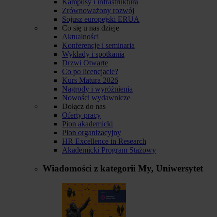
Kampusy i infrastruktura
Zrównoważony rozwój
Sojusz europejski ERUA
Co się u nas dzieje
Aktualności
Konferencje i seminaria
Wykłady i spotkania
Drzwi Otwarte
Co po licencjacie?
Kurs Matura 2026
Nagrody i wyróżnienia
Nowości wydawnicze
Dołącz do nas
Oferty pracy
Pion akademicki
Pion organizacyjny
HR Excellence in Research
Akademicki Program Stażowy
Wiadomości z kategorii
My, Uniwersytet