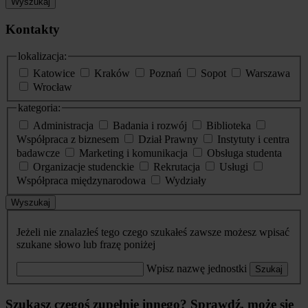
Wyszukaj
Kontakty
lokalizacja:
Katowice
Kraków
Poznań
Sopot
Warszawa
Wrocław
kategoria:
Administracja
Badania i rozwój
Biblioteka
Współpraca z biznesem
Dział Prawny
Instytuty i centra
badawcze
Marketing i komunikacja
Obsługa studenta
Organizacje studenckie
Rekrutacja
Usługi
Współpraca międzynarodowa
Wydziały
Wyszukaj
Jeżeli nie znalazłeś tego czego szukałeś zawsze możesz wpisać
szukane słowo lub frazę poniżej
Wpisz nazwę jednostki
Szukaj
Szukasz czegoś zupełnie innego? Sprawdź, może się