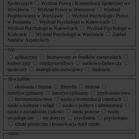
Społecznych
Wydział Prawa i Komunikacji Społecznej we
Wrocławiu
Wydział Prawa w Warszawie
Wydział
Projektowania w Warszawie
Wydział Psychologii i Prawa
w Poznaniu
Wydział Psychologii w Katowicach
Wydział Psychologii w Katowicach
Wydział Psychologii w
Krakowie
Wydział Psychologii w Warszawie
Zakład
Studiów Azjatyckich
typ:
aplikacyjny
finansowany ze środków europejskich
komercyjny
międzynarodowy
naukowo-badawczy
społeczny
strategiczno-rozwojowy
studencki
dyscyplina:
ekonomia i finanse
filozofia
historia
interdyscyplinarne
interdyscyplinarny
językoznawstwo
literaturoznawstwo
nauki o komunikacji i mediach
nauki o kulturze i religii
nauki o polityce i administracji
nauki o zarządzaniu i jakości
nauki prawne
nauki
socjologiczne
nie dotyczy
psychiatria
psychologia
sztuki plastyczne i konserwacja dzieł sztuki
status: