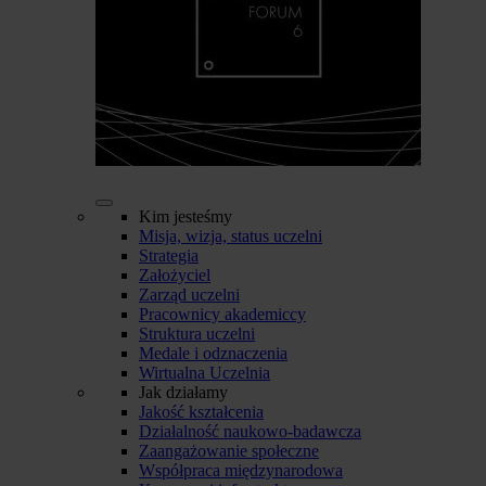
Kim jesteśmy
Misja, wizja, status uczelni
Strategia
Założyciel
Zarząd uczelni
Pracownicy akademiccy
Struktura uczelni
Medale i odznaczenia
Wirtualna Uczelnia
Jak działamy
Jakość kształcenia
Działalność naukowo-badawcza
Zaangażowanie społeczne
Współpraca międzynarodowa