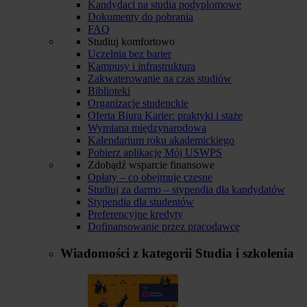
Kandydaci na studia podyplomowe
Dokumenty do pobrania
FAQ
Studiuj komfortowo
Uczelnia bez barier
Kampusy i infrastruktura
Zakwaterowanie na czas studiów
Biblioteki
Organizacje studenckie
Oferta Biura Karier: praktyki i staże
Wymiana międzynarodowa
Kalendarium roku akademickiego
Pobierz aplikację Mój USWPS
Zdobądź wsparcie finansowe
Opłaty – co obejmuje czesne
Studiuj za darmo – stypendia dla kandydatów
Stypendia dla studentów
Preferencyjne kredyty
Dofinansowanie przez pracodawcę
Wiadomości z kategorii
Studia i szkolenia