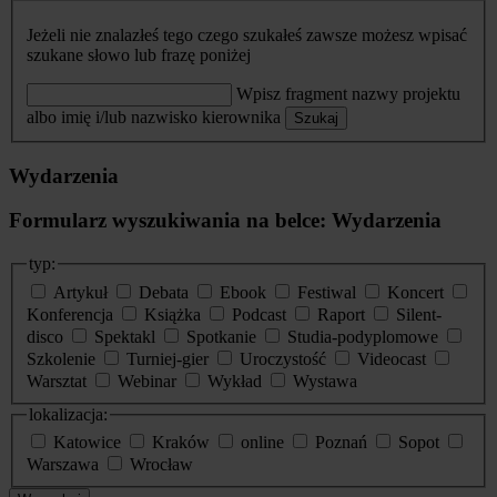
Jeżeli nie znalazłeś tego czego szukałeś zawsze możesz wpisać
szukane słowo lub frazę poniżej
Wpisz fragment nazwy projektu
albo imię i/lub nazwisko kierownika
Szukaj
Wydarzenia
Formularz wyszukiwania na belce: Wydarzenia
typ:
Artykuł
Debata
Ebook
Festiwal
Koncert
Konferencja
Książka
Podcast
Raport
Silent-
disco
Spektakl
Spotkanie
Studia-podyplomowe
Szkolenie
Turniej-gier
Uroczystość
Videocast
Warsztat
Webinar
Wykład
Wystawa
lokalizacja:
Katowice
Kraków
online
Poznań
Sopot
Warszawa
Wrocław