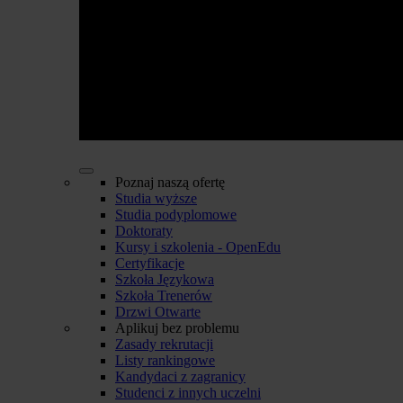
Poznaj naszą ofertę
Studia wyższe
Studia podyplomowe
Doktoraty
Kursy i szkolenia - OpenEdu
Certyfikacje
Szkoła Językowa
Szkoła Trenerów
Drzwi Otwarte
Aplikuj bez problemu
Zasady rekrutacji
Listy rankingowe
Kandydaci z zagranicy
Studenci z innych uczelni