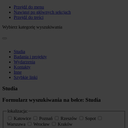
Przejdź do menu
Nawiguj po głównych sekcjach
Przejdź do treści
Wybierz kategorię wyszukiwania
Studia
Badania i projekty
Wydarzenia
Kontakty
Inne
Szybkie linki
Studia
Formularz wyszukiwania na belce: Studia
lokalizacja:
Katowice
Poznań
Rzeszów
Sopot
Warszawa
Wrocław
Kraków