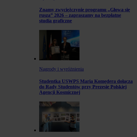
Znamy zwyciężczynie programu „Głowa się
rusza” 2026 – zapraszamy na bezpłatne
studia graficzne
Nagrody i wyróżnienia
Studentka USWPS Maria Komędera dołącza
do Rady Studentów przy Prezesie Polskiej
Agencji Kosmicznej