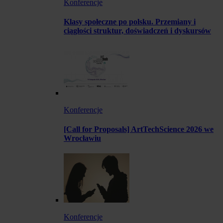
Konferencje
Klasy społeczne po polsku. Przemiany i
ciągłości struktur, doświadczeń i dyskursów
Konferencje
[Call for Proposals] ArtTechScience 2026 we
Wrocławiu
Konferencje