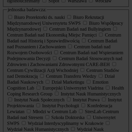
ogólnouczelniany
Sopot
Warszawa
Wrocław
jednostka badawcza:
Biuro Prorektorki ds. nauki
Biuro Rekrutacji
Międzynarodowej Uniwersytetu SWPS
Biuro Współpracy
Międzynarodowej
Centrum Badań nad Bullyingiem
Centrum Badań nad Ekonomiką Miejsc Pamięci
Centrum
Badań nad Historią i Sprawiedliwością
Centrum Badań
nad Poznaniem i Zachowaniem
Centrum badań nad
Rozwojem Osobowości
Centrum Badań nad Wspieraniem
Podejmowania Decyzji
Centrum Badań Stosowanych nad
Zdrowiem i Zachowaniami Zdrowotnymi CARE-BEH
Centrum Cywilizacji Azji Wschodniej
Centrum Studiów
nad Demokracją
Centrum Transferu Wiedzy
Dział
Badań Naukowych
Dział Marketingu
Emotion
Cognition Lab
Europejski Uniwersytet Viadrina
Health
Coping Research Group
Instytut Nauk Humanistycznych
Instytut Nauk Społecznych
Instytut Prawa
Instytut
Projektowania
Instytut Psychologii
Konfederacja
Lewiatan
Młodzi w Centrum Lab
StresLab Centrum
Badań nad Stresem
Szkoła Doktorska
Uniwersytet
SWPS
Wydział Interdyscyplinarny w Krakowie
Wydział Nauk Humanistycznych
Wydział Nauk