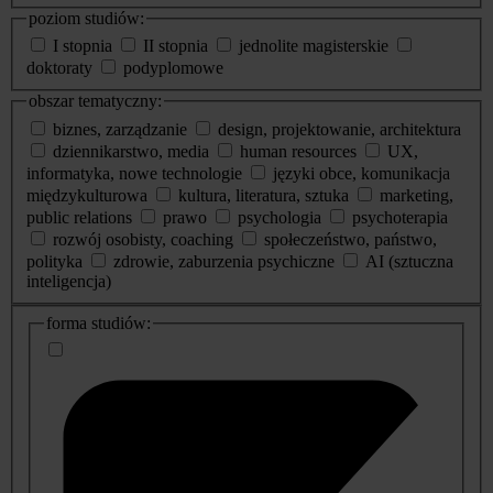
poziom studiów:
I stopnia
II stopnia
jednolite magisterskie
doktoraty
podyplomowe
obszar tematyczny:
biznes, zarządzanie
design, projektowanie, architektura
dziennikarstwo, media
human resources
UX,
informatyka, nowe technologie
języki obce, komunikacja
międzykulturowa
kultura, literatura, sztuka
marketing,
public relations
prawo
psychologia
psychoterapia
rozwój osobisty, coaching
społeczeństwo, państwo,
polityka
zdrowie, zaburzenia psychiczne
AI (sztuczna
inteligencja)
dodatkowe
forma studiów:
informacje
o
studiach