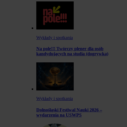
Wykłady i spotkania
Na pole!!! Twórczy plener dla osób
kandydujących na studia (dogrywka)
Wykłady i spotkania
Dolnośląski Festiwal Nauki 2026 –
wydarzenia na USWPS