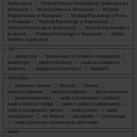
Społecznych
Wydział Prawa i Komunikacji Społecznej we
Wrocławiu
Wydział Prawa w Warszawie
Wydział
Projektowania w Warszawie
Wydział Psychologii i Prawa
w Poznaniu
Wydział Psychologii w Katowicach
Wydział Psychologii w Katowicach
Wydział Psychologii w
Krakowie
Wydział Psychologii w Warszawie
Zakład
Studiów Azjatyckich
typ:
aplikacyjny
finansowany ze środków europejskich
komercyjny
międzynarodowy
naukowo-badawczy
społeczny
strategiczno-rozwojowy
studencki
dyscyplina:
ekonomia i finanse
filozofia
historia
interdyscyplinarne
interdyscyplinarny
językoznawstwo
literaturoznawstwo
nauki o komunikacji i mediach
nauki o kulturze i religii
nauki o polityce i administracji
nauki o zarządzaniu i jakości
nauki prawne
nauki
socjologiczne
nie dotyczy
psychiatria
psychologia
sztuki plastyczne i konserwacja dzieł sztuki
status: