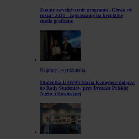
Znamy zwyciężczynie programu „Głowa się
rusza” 2026 – zapraszamy na bezpłatne
studia graficzne
Nagrody i wyróżnienia
Studentka USWPS Maria Komędera dołącza
do Rady Studentów przy Prezesie Polskiej
Agencji Kosmicznej