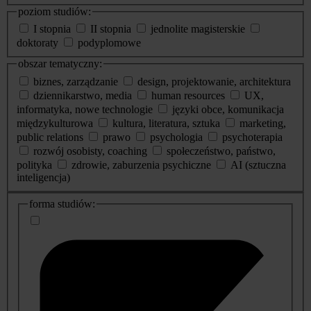
poziom studiów:
I stopnia
II stopnia
jednolite magisterskie
doktoraty
podyplomowe
obszar tematyczny:
biznes, zarządzanie
design, projektowanie, architektura
dziennikarstwo, media
human resources
UX,
informatyka, nowe technologie
języki obce, komunikacja
międzykulturowa
kultura, literatura, sztuka
marketing,
public relations
prawo
psychologia
psychoterapia
rozwój osobisty, coaching
społeczeństwo, państwo,
polityka
zdrowie, zaburzenia psychiczne
AI (sztuczna
inteligencja)
dodatkowe
forma studiów:
informacje
o
studiach