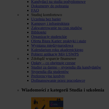
Kandydaci na studia podyplomowe
Dokumenty do pobrania
FAQ
Studiuj komfortowo
Uczelnia bez barier
Kampusy i infrastruktura
Zakwaterowanie na czas studiów
Biblioteki
Organizacje studenckie
Oferta Biura Karier: praktyki i staże
Wymiana międzynarodowa
Kalendarium roku akademickiego
Pobierz aplikację Mój USWPS
Zdobądź wsparcie finansowe
Opłaty – co obejmuje czesne
Studiuj za darmo – stypendia dla kandydatów
Stypendia dla studentów
Preferencyjne kredyty
Dofinansowanie przez pracodawcę
Wiadomości z kategorii
Studia i szkolenia