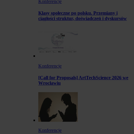
Konferencje
Klasy społeczne po polsku. Przemiany i
ciągłości struktur, doświadczeń i dyskursów
Konferencje
[Call for Proposals] ArtTechScience 2026 we
Wrocławiu
Konferencje