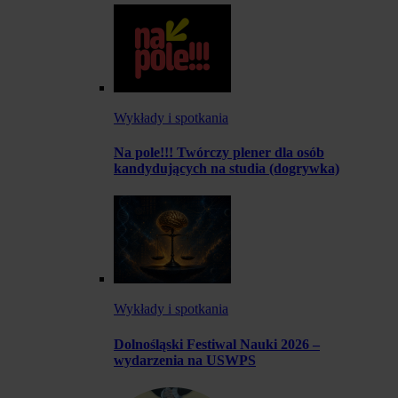
Wykłady i spotkania
Na pole!!! Twórczy plener dla osób
kandydujących na studia (dogrywka)
Wykłady i spotkania
Dolnośląski Festiwal Nauki 2026 –
wydarzenia na USWPS