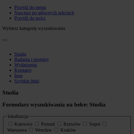
Przejdź do menu
Nawiguj po głównych sekcjach
Przejdź do treści
Wybierz kategorię wyszukiwania
Studia
Badania i projekty
Wydarzenia
Kontakty
Inne
Szybkie linki
Studia
Formularz wyszukiwania na belce: Studia
lokalizacja:
Katowice
Poznań
Rzeszów
Sopot
Warszawa
Wrocław
Kraków