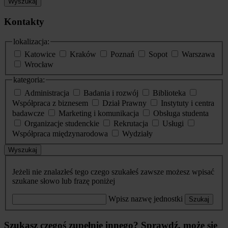
Wyszukaj
Kontakty
lokalizacja:
Katowice
Kraków
Poznań
Sopot
Warszawa
Wrocław
kategoria:
Administracja
Badania i rozwój
Biblioteka
Współpraca z biznesem
Dział Prawny
Instytuty i centra
badawcze
Marketing i komunikacja
Obsługa studenta
Organizacje studenckie
Rekrutacja
Usługi
Współpraca międzynarodowa
Wydziały
Wyszukaj
Jeżeli nie znalazłeś tego czego szukałeś zawsze możesz wpisać
szukane słowo lub frazę poniżej
Wpisz nazwę jednostki
Szukaj
Szukasz czegoś zupełnie innego? Sprawdź, może się