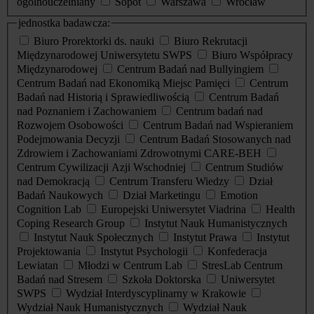
ogólnouczelniany
Sopot
Warszawa
Wrocław
jednostka badawcza:
Biuro Prorektorki ds. nauki
Biuro Rekrutacji
Międzynarodowej Uniwersytetu SWPS
Biuro Współpracy
Międzynarodowej
Centrum Badań nad Bullyingiem
Centrum Badań nad Ekonomiką Miejsc Pamięci
Centrum
Badań nad Historią i Sprawiedliwością
Centrum Badań
nad Poznaniem i Zachowaniem
Centrum badań nad
Rozwojem Osobowości
Centrum Badań nad Wspieraniem
Podejmowania Decyzji
Centrum Badań Stosowanych nad
Zdrowiem i Zachowaniami Zdrowotnymi CARE-BEH
Centrum Cywilizacji Azji Wschodniej
Centrum Studiów
nad Demokracją
Centrum Transferu Wiedzy
Dział
Badań Naukowych
Dział Marketingu
Emotion
Cognition Lab
Europejski Uniwersytet Viadrina
Health
Coping Research Group
Instytut Nauk Humanistycznych
Instytut Nauk Społecznych
Instytut Prawa
Instytut
Projektowania
Instytut Psychologii
Konfederacja
Lewiatan
Młodzi w Centrum Lab
StresLab Centrum
Badań nad Stresem
Szkoła Doktorska
Uniwersytet
SWPS
Wydział Interdyscyplinarny w Krakowie
Wydział Nauk Humanistycznych
Wydział Nauk