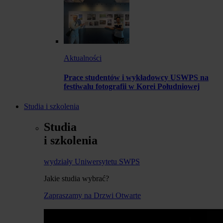
Aktualności
Prace studentów i wykładowcy USWPS na
festiwalu fotografii w Korei Południowej
Studia i szkolenia
Studia
i szkolenia
wydziały Uniwersytetu SWPS
Jakie studia wybrać?
Zapraszamy na Drzwi Otwarte