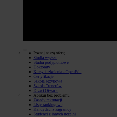
Poznaj naszą ofertę
Studia wyższe
Studia podyplomowe
Doktoraty
Kursy i szkolenia - OpenEdu
Certyfikacje
Szkoła Językowa
Szkoła Trenerów
Drzwi Otwarte
Aplikuj bez problemu
Zasady rekrutacji
Listy rankingowe
Kandydaci z zagranicy
Studenci z innych uczelni