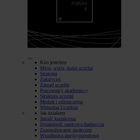
Kim jesteśmy
Misja, wizja, status uczelni
Strategia
Założyciel
Zarząd uczelni
Pracownicy akademiccy
Struktura uczelni
Medale i odznaczenia
Wirtualna Uczelnia
Jak działamy
Jakość kształcenia
Działalność naukowo-badawcza
Zaangażowanie społeczne
Współpraca międzynarodowa