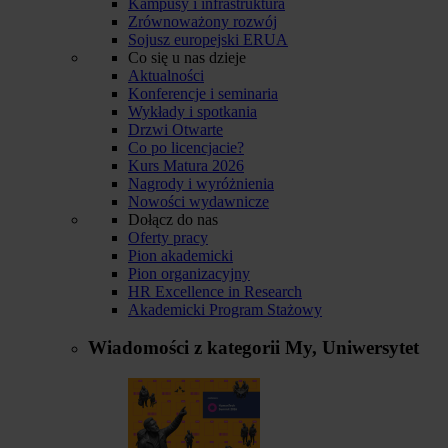
Kampusy i infrastruktura
Zrównoważony rozwój
Sojusz europejski ERUA
Co się u nas dzieje
Aktualności
Konferencje i seminaria
Wykłady i spotkania
Drzwi Otwarte
Co po licencjacie?
Kurs Matura 2026
Nagrody i wyróżnienia
Nowości wydawnicze
Dołącz do nas
Oferty pracy
Pion akademicki
Pion organizacyjny
HR Excellence in Research
Akademicki Program Stażowy
Wiadomości z kategorii
My, Uniwersytet