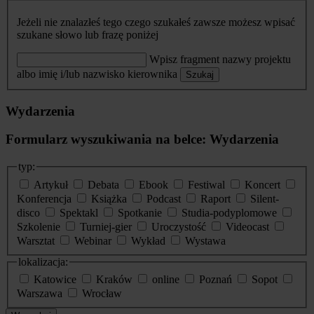
Jeżeli nie znalazłeś tego czego szukałeś zawsze możesz wpisać
szukane słowo lub frazę poniżej
Wpisz fragment nazwy projektu
albo imię i/lub nazwisko kierownika
Szukaj
Wydarzenia
Formularz wyszukiwania na belce: Wydarzenia
typ:
Artykuł
Debata
Ebook
Festiwal
Koncert
Konferencja
Książka
Podcast
Raport
Silent-
disco
Spektakl
Spotkanie
Studia-podyplomowe
Szkolenie
Turniej-gier
Uroczystość
Videocast
Warsztat
Webinar
Wykład
Wystawa
lokalizacja:
Katowice
Kraków
online
Poznań
Sopot
Warszawa
Wrocław