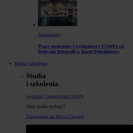
Aktualności
Prace studentów i wykładowcy USWPS na
festiwalu fotografii w Korei Południowej
Studia i szkolenia
Studia
i szkolenia
wydziały Uniwersytetu SWPS
Jakie studia wybrać?
Zapraszamy na Drzwi Otwarte