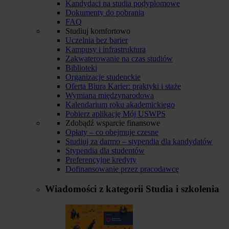
Kandydaci na studia podyplomowe
Dokumenty do pobrania
FAQ
Studiuj komfortowo
Uczelnia bez barier
Kampusy i infrastruktura
Zakwaterowanie na czas studiów
Biblioteki
Organizacje studenckie
Oferta Biura Karier: praktyki i staże
Wymiana międzynarodowa
Kalendarium roku akademickiego
Pobierz aplikację Mój USWPS
Zdobądź wsparcie finansowe
Opłaty – co obejmuje czesne
Studiuj za darmo – stypendia dla kandydatów
Stypendia dla studentów
Preferencyjne kredyty
Dofinansowanie przez pracodawcę
Wiadomości z kategorii
Studia i szkolenia