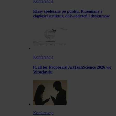
Konferencje
Klasy społeczne po polsku. Przemiany i
ciągłości struktur, doświadczeń i dyskursów
Konferencje
[Call for Proposals] ArtTechScience 2026 we
Wrocławiu
Konferencje