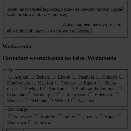
Jeżeli nie znalazłeś tego czego szukałeś zawsze możesz wpisać
szukane słowo lub frazę poniżej
Wpisz fragment nazwy projektu
albo imię i/lub nazwisko kierownika
Szukaj
Wydarzenia
Formularz wyszukiwania na belce: Wydarzenia
typ:
Artykuł
Debata
Ebook
Festiwal
Koncert
Konferencja
Książka
Podcast
Raport
Silent-
disco
Spektakl
Spotkanie
Studia-podyplomowe
Szkolenie
Turniej-gier
Uroczystość
Videocast
Warsztat
Webinar
Wykład
Wystawa
lokalizacja:
Katowice
Kraków
online
Poznań
Sopot
Warszawa
Wrocław