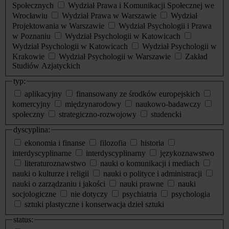
Społecznych
Wydział Prawa i Komunikacji Społecznej we
Wrocławiu
Wydział Prawa w Warszawie
Wydział
Projektowania w Warszawie
Wydział Psychologii i Prawa
w Poznaniu
Wydział Psychologii w Katowicach
Wydział Psychologii w Katowicach
Wydział Psychologii w
Krakowie
Wydział Psychologii w Warszawie
Zakład
Studiów Azjatyckich
typ:
aplikacyjny
finansowany ze środków europejskich
komercyjny
międzynarodowy
naukowo-badawczy
społeczny
strategiczno-rozwojowy
studencki
dyscyplina:
ekonomia i finanse
filozofia
historia
interdyscyplinarne
interdyscyplinarny
językoznawstwo
literaturoznawstwo
nauki o komunikacji i mediach
nauki o kulturze i religii
nauki o polityce i administracji
nauki o zarządzaniu i jakości
nauki prawne
nauki
socjologiczne
nie dotyczy
psychiatria
psychologia
sztuki plastyczne i konserwacja dzieł sztuki
status: