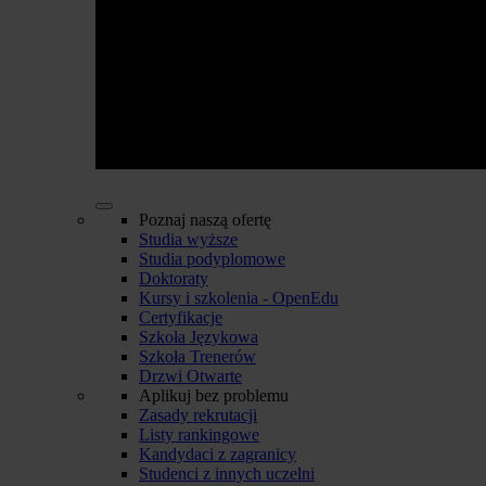
Poznaj naszą ofertę
Studia wyższe
Studia podyplomowe
Doktoraty
Kursy i szkolenia - OpenEdu
Certyfikacje
Szkoła Językowa
Szkoła Trenerów
Drzwi Otwarte
Aplikuj bez problemu
Zasady rekrutacji
Listy rankingowe
Kandydaci z zagranicy
Studenci z innych uczelni