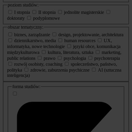
poziom studiów:
I stopnia
II stopnia
jednolite magisterskie
doktoraty
podyplomowe
obszar tematyczny:
biznes, zarządzanie
design, projektowanie, architektura
dziennikarstwo, media
human resources
UX,
informatyka, nowe technologie
języki obce, komunikacja
międzykulturowa
kultura, literatura, sztuka
marketing,
public relations
prawo
psychologia
psychoterapia
rozwój osobisty, coaching
społeczeństwo, państwo,
polityka
zdrowie, zaburzenia psychiczne
AI (sztuczna
inteligencja)
dodatkowe
forma studiów:
informacje
o
studiach