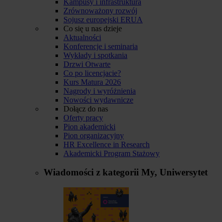
Kampusy i infrastruktura
Zrównoważony rozwój
Sojusz europejski ERUA
Co się u nas dzieje
Aktualności
Konferencje i seminaria
Wykłady i spotkania
Drzwi Otwarte
Co po licencjacie?
Kurs Matura 2026
Nagrody i wyróżnienia
Nowości wydawnicze
Dołącz do nas
Oferty pracy
Pion akademicki
Pion organizacyjny
HR Excellence in Research
Akademicki Program Stażowy
Wiadomości z kategorii
My, Uniwersytet