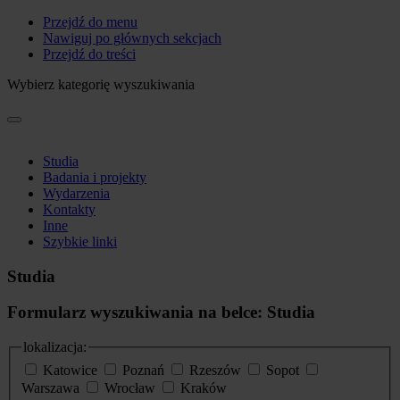
Przejdź do menu
Nawiguj po głównych sekcjach
Przejdź do treści
Wybierz kategorię wyszukiwania
Studia
Badania i projekty
Wydarzenia
Kontakty
Inne
Szybkie linki
Studia
Formularz wyszukiwania na belce: Studia
lokalizacja:
Katowice
Poznań
Rzeszów
Sopot
Warszawa
Wrocław
Kraków