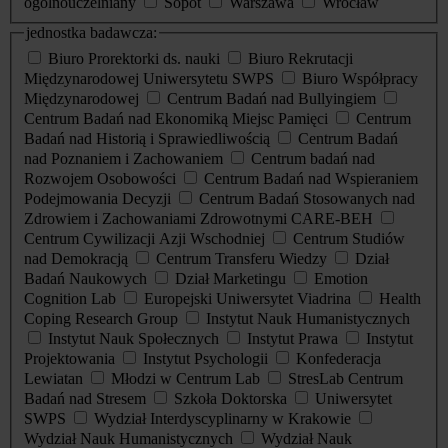
ogólnouczelniany
Sopot
Warszawa
Wrocław
jednostka badawcza:
Biuro Prorektorki ds. nauki
Biuro Rekrutacji
Międzynarodowej Uniwersytetu SWPS
Biuro Współpracy
Międzynarodowej
Centrum Badań nad Bullyingiem
Centrum Badań nad Ekonomiką Miejsc Pamięci
Centrum
Badań nad Historią i Sprawiedliwością
Centrum Badań
nad Poznaniem i Zachowaniem
Centrum badań nad
Rozwojem Osobowości
Centrum Badań nad Wspieraniem
Podejmowania Decyzji
Centrum Badań Stosowanych nad
Zdrowiem i Zachowaniami Zdrowotnymi CARE-BEH
Centrum Cywilizacji Azji Wschodniej
Centrum Studiów
nad Demokracją
Centrum Transferu Wiedzy
Dział
Badań Naukowych
Dział Marketingu
Emotion
Cognition Lab
Europejski Uniwersytet Viadrina
Health
Coping Research Group
Instytut Nauk Humanistycznych
Instytut Nauk Społecznych
Instytut Prawa
Instytut
Projektowania
Instytut Psychologii
Konfederacja
Lewiatan
Młodzi w Centrum Lab
StresLab Centrum
Badań nad Stresem
Szkoła Doktorska
Uniwersytet
SWPS
Wydział Interdyscyplinarny w Krakowie
Wydział Nauk Humanistycznych
Wydział Nauk