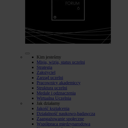
Kim jesteśmy
Misja, wizja, status uczelni
Strategia
Założyciel
Zarząd uczelni
Pracownicy akademiccy
Struktura uczelni
Medale i odznaczenia
Wirtualna Uczelnia
Jak działamy
Jakość kształcenia
Działalność naukowo-badawcza
Zaangażowanie społeczne
Współpraca międzynarodowa