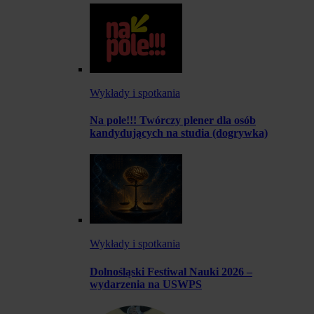
Wykłady i spotkania
Na pole!!! Twórczy plener dla osób
kandydujących na studia (dogrywka)
Wykłady i spotkania
Dolnośląski Festiwal Nauki 2026 –
wydarzenia na USWPS