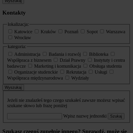
Wyszukaj
Kontakty
lokalizacja:
Katowice
Kraków
Poznań
Sopot
Warszawa
Wrocław
kategoria:
Administracja
Badania i rozwój
Biblioteka
Współpraca z biznesem
Dział Prawny
Instytuty i centra
badawcze
Marketing i komunikacja
Obsługa studenta
Organizacje studenckie
Rekrutacja
Usługi
Współpraca międzynarodowa
Wydziały
Wyszukaj
Jeżeli nie znalazłeś tego czego szukałeś zawsze możesz wpisać
szukane słowo lub frazę poniżej
Wpisz nazwę jednostki
Szukaj
Szukasz czegoś zupełnie innego? Sprawdź, może się