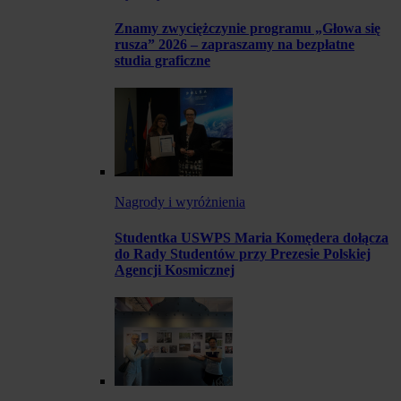
Znamy zwyciężczynie programu „Głowa się
rusza” 2026 – zapraszamy na bezpłatne
studia graficzne
Nagrody i wyróżnienia
Studentka USWPS Maria Komędera dołącza
do Rady Studentów przy Prezesie Polskiej
Agencji Kosmicznej