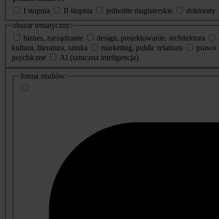
I stopnia
II stopnia
jednolite magisterskie
doktoraty
obszar tematyczny:
biznes, zarządzanie
design, projektowanie, architektura
kultura, literatura, sztuka
marketing, public relations
prawo
psychiczne
AI (sztuczna inteligencja)
dodatkowe
forma studiów:
informacje
o
studiach