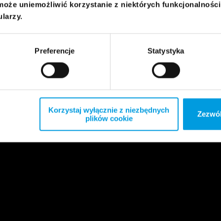
może uniemożliwić korzystanie z niektórych funkcjonalnośc
ularzy.
Preferencje
Statystyka
Korzystaj wyłącznie z niezbędnych
Zezwól
plików cookie