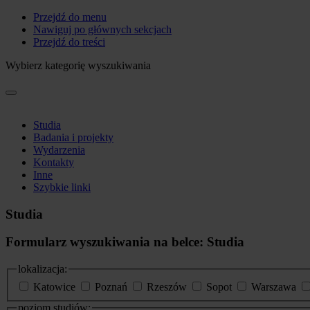
Przejdź do menu
Nawiguj po głównych sekcjach
Przejdź do treści
Wybierz kategorię wyszukiwania
Studia
Badania i projekty
Wydarzenia
Kontakty
Inne
Szybkie linki
Studia
Formularz wyszukiwania na belce: Studia
lokalizacja:
Katowice
Poznań
Rzeszów
Sopot
Warszawa
poziom studiów: