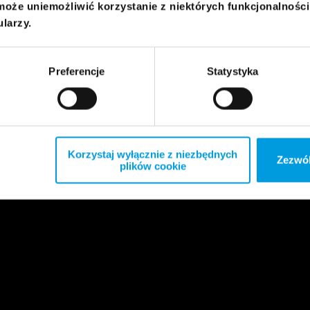
może uniemożliwić korzystanie z niektórych funkcjonalnośc
ularzy.
Preferencje
Statystyka
Korzystaj wyłącznie z niezbędnych
Zezwól
plików cookie