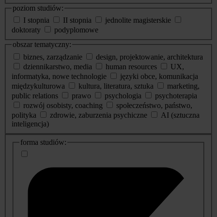
poziom studiów:
I stopnia
II stopnia
jednolite magisterskie
doktoraty
podyplomowe
obszar tematyczny:
biznes, zarządzanie
design, projektowanie, architektura
dziennikarstwo, media
human resources
UX,
informatyka, nowe technologie
języki obce, komunikacja
międzykulturowa
kultura, literatura, sztuka
marketing,
public relations
prawo
psychologia
psychoterapia
rozwój osobisty, coaching
społeczeństwo, państwo,
polityka
zdrowie, zaburzenia psychiczne
AI (sztuczna
inteligencja)
dodatkowe
forma studiów:
informacje
o
studiach