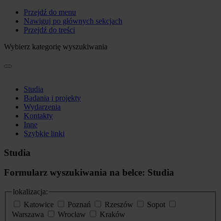
Przejdź do menu
Nawiguj po głównych sekcjach
Przejdź do treści
Wybierz kategorię wyszukiwania
Studia
Badania i projekty
Wydarzenia
Kontakty
Inne
Szybkie linki
Studia
Formularz wyszukiwania na belce: Studia
lokalizacja:
Katowice
Poznań
Rzeszów
Sopot
Warszawa
Wrocław
Kraków