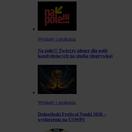
Wykłady i spotkania
Na pole!!! Twórczy plener dla osób
kandydujących na studia (dogrywka)
Wykłady i spotkania
Dolnośląski Festiwal Nauki 2026 –
wydarzenia na USWPS