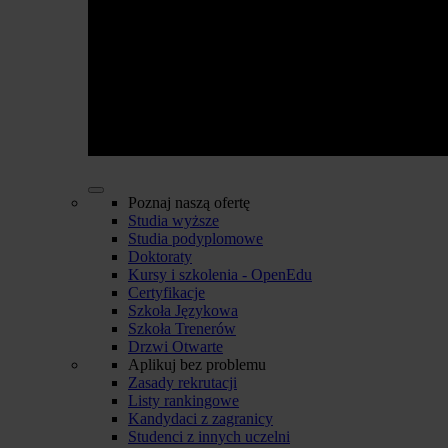
Poznaj naszą ofertę
Studia wyższe
Studia podyplomowe
Doktoraty
Kursy i szkolenia - OpenEdu
Certyfikacje
Szkoła Językowa
Szkoła Trenerów
Drzwi Otwarte
Aplikuj bez problemu
Zasady rekrutacji
Listy rankingowe
Kandydaci z zagranicy
Studenci z innych uczelni