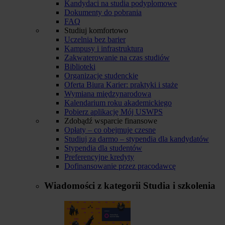
Kandydaci na studia podyplomowe
Dokumenty do pobrania
FAQ
Studiuj komfortowo
Uczelnia bez barier
Kampusy i infrastruktura
Zakwaterowanie na czas studiów
Biblioteki
Organizacje studenckie
Oferta Biura Karier: praktyki i staże
Wymiana międzynarodowa
Kalendarium roku akademickiego
Pobierz aplikację Mój USWPS
Zdobądź wsparcie finansowe
Opłaty – co obejmuje czesne
Studiuj za darmo – stypendia dla kandydatów
Stypendia dla studentów
Preferencyjne kredyty
Dofinansowanie przez pracodawcę
Wiadomości z kategorii
Studia i szkolenia