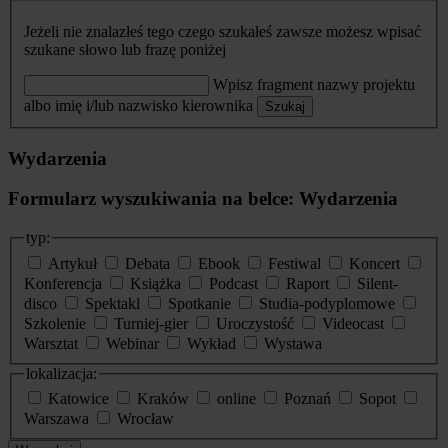
Jeżeli nie znalazłeś tego czego szukałeś zawsze możesz wpisać
szukane słowo lub frazę poniżej
Wpisz fragment nazwy projektu
albo imię i/lub nazwisko kierownika
Szukaj
Wydarzenia
Formularz wyszukiwania na belce: Wydarzenia
typ:
Artykuł
Debata
Ebook
Festiwal
Koncert
Konferencja
Książka
Podcast
Raport
Silent-
disco
Spektakl
Spotkanie
Studia-podyplomowe
Szkolenie
Turniej-gier
Uroczystość
Videocast
Warsztat
Webinar
Wykład
Wystawa
lokalizacja:
Katowice
Kraków
online
Poznań
Sopot
Warszawa
Wrocław