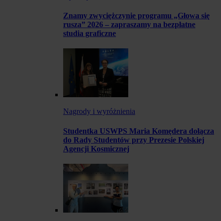
Znamy zwyciężczynie programu „Głowa się
rusza” 2026 – zapraszamy na bezpłatne
studia graficzne
Nagrody i wyróżnienia
Studentka USWPS Maria Komędera dołącza
do Rady Studentów przy Prezesie Polskiej
Agencji Kosmicznej