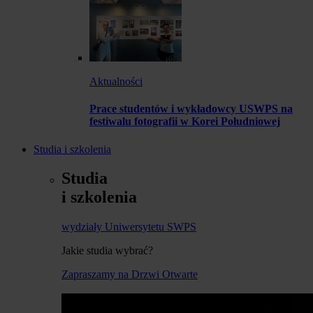
Aktualności
Prace studentów i wykładowcy USWPS na
festiwalu fotografii w Korei Południowej
Studia i szkolenia
Studia
i szkolenia
wydziały Uniwersytetu SWPS
Jakie studia wybrać?
Zapraszamy na Drzwi Otwarte