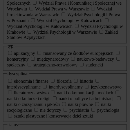
Społecznych
Wydział Prawa i Komunikacji Społecznej we
Wrocławiu
Wydział Prawa w Warszawie
Wydział
Projektowania w Warszawie
Wydział Psychologii i Prawa
w Poznaniu
Wydział Psychologii w Katowicach
Wydział Psychologii w Katowicach
Wydział Psychologii w
Krakowie
Wydział Psychologii w Warszawie
Zakład
Studiów Azjatyckich
typ:
aplikacyjny
finansowany ze środków europejskich
komercyjny
międzynarodowy
naukowo-badawczy
społeczny
strategiczno-rozwojowy
studencki
dyscyplina:
ekonomia i finanse
filozofia
historia
interdyscyplinarne
interdyscyplinarny
językoznawstwo
literaturoznawstwo
nauki o komunikacji i mediach
nauki o kulturze i religii
nauki o polityce i administracji
nauki o zarządzaniu i jakości
nauki prawne
nauki
socjologiczne
nie dotyczy
psychiatria
psychologia
sztuki plastyczne i konserwacja dzieł sztuki
status: