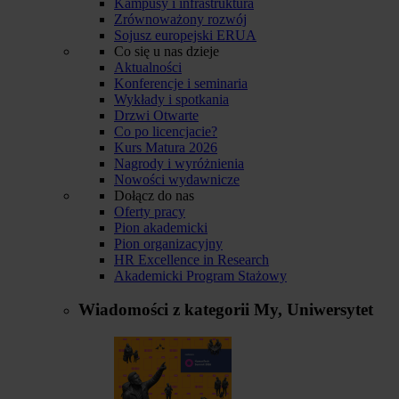
Kampusy i infrastruktura
Zrównoważony rozwój
Sojusz europejski ERUA
Co się u nas dzieje
Aktualności
Konferencje i seminaria
Wykłady i spotkania
Drzwi Otwarte
Co po licencjacie?
Kurs Matura 2026
Nagrody i wyróżnienia
Nowości wydawnicze
Dołącz do nas
Oferty pracy
Pion akademicki
Pion organizacyjny
HR Excellence in Research
Akademicki Program Stażowy
Wiadomości z kategorii
My, Uniwersytet