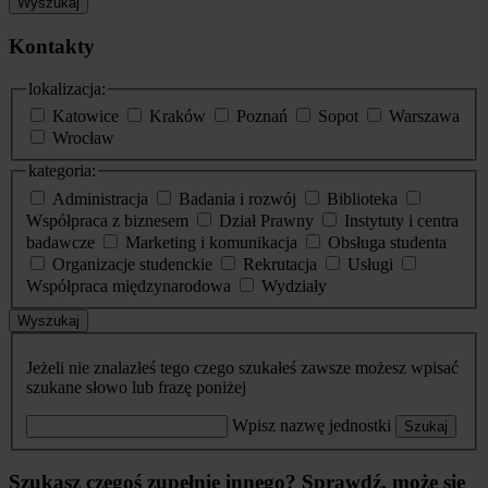
Wyszukaj
Kontakty
lokalizacja:
Katowice
Kraków
Poznań
Sopot
Warszawa
Wrocław
kategoria:
Administracja
Badania i rozwój
Biblioteka
Współpraca z biznesem
Dział Prawny
Instytuty i centra
badawcze
Marketing i komunikacja
Obsługa studenta
Organizacje studenckie
Rekrutacja
Usługi
Współpraca międzynarodowa
Wydziały
Wyszukaj
Jeżeli nie znalazłeś tego czego szukałeś zawsze możesz wpisać
szukane słowo lub frazę poniżej
Wpisz nazwę jednostki
Szukaj
Szukasz czegoś zupełnie innego? Sprawdź, może się