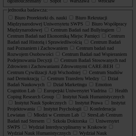
ogólnouczelniany
Sopot
Warszawa
Wrocław
jednostka badawcza:
Biuro Prorektorki ds. nauki
Biuro Rekrutacji
Międzynarodowej Uniwersytetu SWPS
Biuro Współpracy
Międzynarodowej
Centrum Badań nad Bullyingiem
Centrum Badań nad Ekonomiką Miejsc Pamięci
Centrum
Badań nad Historią i Sprawiedliwością
Centrum Badań
nad Poznaniem i Zachowaniem
Centrum badań nad
Rozwojem Osobowości
Centrum Badań nad Wspieraniem
Podejmowania Decyzji
Centrum Badań Stosowanych nad
Zdrowiem i Zachowaniami Zdrowotnymi CARE-BEH
Centrum Cywilizacji Azji Wschodniej
Centrum Studiów
nad Demokracją
Centrum Transferu Wiedzy
Dział
Badań Naukowych
Dział Marketingu
Emotion
Cognition Lab
Europejski Uniwersytet Viadrina
Health
Coping Research Group
Instytut Nauk Humanistycznych
Instytut Nauk Społecznych
Instytut Prawa
Instytut
Projektowania
Instytut Psychologii
Konfederacja
Lewiatan
Młodzi w Centrum Lab
StresLab Centrum
Badań nad Stresem
Szkoła Doktorska
Uniwersytet
SWPS
Wydział Interdyscyplinarny w Krakowie
Wydział Nauk Humanistycznych
Wydział Nauk