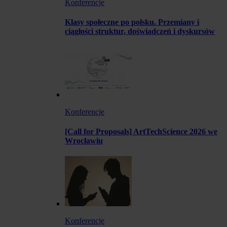
Konferencje
Klasy społeczne po polsku. Przemiany i
ciągłości struktur, doświadczeń i dyskursów
Konferencje
[Call for Proposals] ArtTechScience 2026 we
Wrocławiu
Konferencje