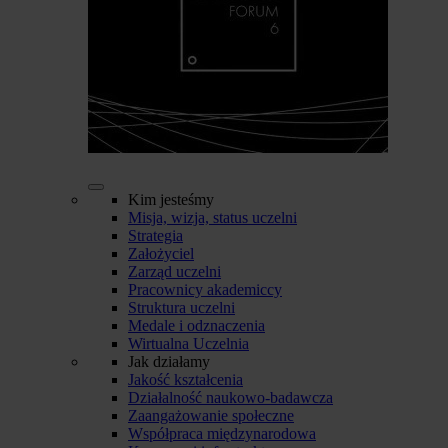
Kim jesteśmy
Misja, wizja, status uczelni
Strategia
Założyciel
Zarząd uczelni
Pracownicy akademiccy
Struktura uczelni
Medale i odznaczenia
Wirtualna Uczelnia
Jak działamy
Jakość kształcenia
Działalność naukowo-badawcza
Zaangażowanie społeczne
Współpraca międzynarodowa