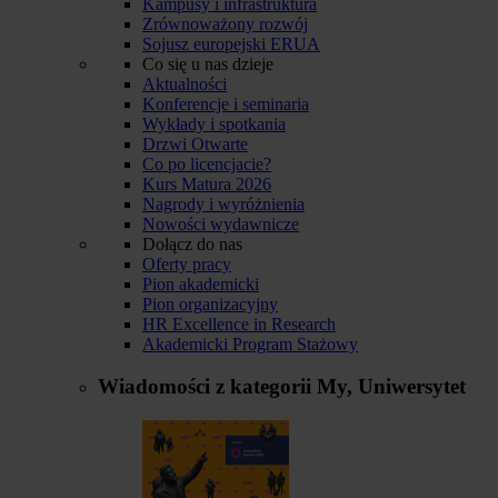
Kampusy i infrastruktura
Zrównoważony rozwój
Sojusz europejski ERUA
Co się u nas dzieje
Aktualności
Konferencje i seminaria
Wykłady i spotkania
Drzwi Otwarte
Co po licencjacie?
Kurs Matura 2026
Nagrody i wyróżnienia
Nowości wydawnicze
Dołącz do nas
Oferty pracy
Pion akademicki
Pion organizacyjny
HR Excellence in Research
Akademicki Program Stażowy
Wiadomości z kategorii
My, Uniwersytet