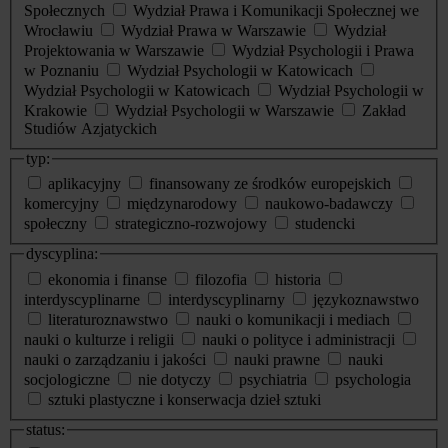
Społecznych
Wydział Prawa i Komunikacji Społecznej we
Wrocławiu
Wydział Prawa w Warszawie
Wydział
Projektowania w Warszawie
Wydział Psychologii i Prawa
w Poznaniu
Wydział Psychologii w Katowicach
Wydział Psychologii w Katowicach
Wydział Psychologii w
Krakowie
Wydział Psychologii w Warszawie
Zakład
Studiów Azjatyckich
typ:
aplikacyjny
finansowany ze środków europejskich
komercyjny
międzynarodowy
naukowo-badawczy
społeczny
strategiczno-rozwojowy
studencki
dyscyplina:
ekonomia i finanse
filozofia
historia
interdyscyplinarne
interdyscyplinarny
językoznawstwo
literaturoznawstwo
nauki o komunikacji i mediach
nauki o kulturze i religii
nauki o polityce i administracji
nauki o zarządzaniu i jakości
nauki prawne
nauki
socjologiczne
nie dotyczy
psychiatria
psychologia
sztuki plastyczne i konserwacja dzieł sztuki
status: