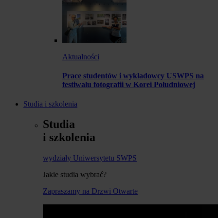
Aktualności
Prace studentów i wykładowcy USWPS na
festiwalu fotografii w Korei Południowej
Studia i szkolenia
Studia
i szkolenia
wydziały Uniwersytetu SWPS
Jakie studia wybrać?
Zapraszamy na Drzwi Otwarte