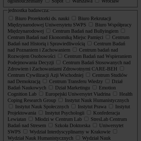
ogólnouczelniany
Sopot
Warszawa
Wrocław
jednostka badawcza:
Biuro Prorektorki ds. nauki
Biuro Rekrutacji
Międzynarodowej Uniwersytetu SWPS
Biuro Współpracy
Międzynarodowej
Centrum Badań nad Bullyingiem
Centrum Badań nad Ekonomiką Miejsc Pamięci
Centrum
Badań nad Historią i Sprawiedliwością
Centrum Badań
nad Poznaniem i Zachowaniem
Centrum badań nad
Rozwojem Osobowości
Centrum Badań nad Wspieraniem
Podejmowania Decyzji
Centrum Badań Stosowanych nad
Zdrowiem i Zachowaniami Zdrowotnymi CARE-BEH
Centrum Cywilizacji Azji Wschodniej
Centrum Studiów
nad Demokracją
Centrum Transferu Wiedzy
Dział
Badań Naukowych
Dział Marketingu
Emotion
Cognition Lab
Europejski Uniwersytet Viadrina
Health
Coping Research Group
Instytut Nauk Humanistycznych
Instytut Nauk Społecznych
Instytut Prawa
Instytut
Projektowania
Instytut Psychologii
Konfederacja
Lewiatan
Młodzi w Centrum Lab
StresLab Centrum
Badań nad Stresem
Szkoła Doktorska
Uniwersytet
SWPS
Wydział Interdyscyplinarny w Krakowie
Wydział Nauk Humanistycznych
Wydział Nauk