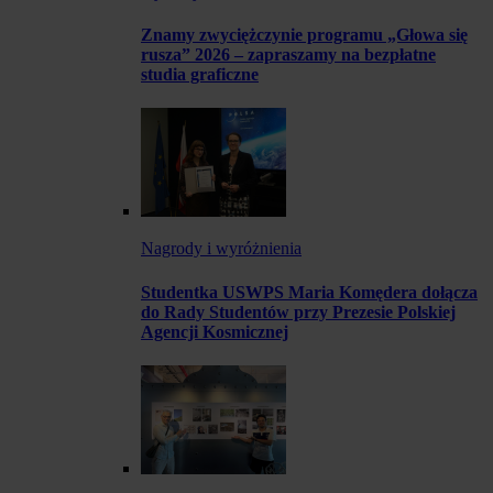
Znamy zwyciężczynie programu „Głowa się
rusza” 2026 – zapraszamy na bezpłatne
studia graficzne
Nagrody i wyróżnienia
Studentka USWPS Maria Komędera dołącza
do Rady Studentów przy Prezesie Polskiej
Agencji Kosmicznej