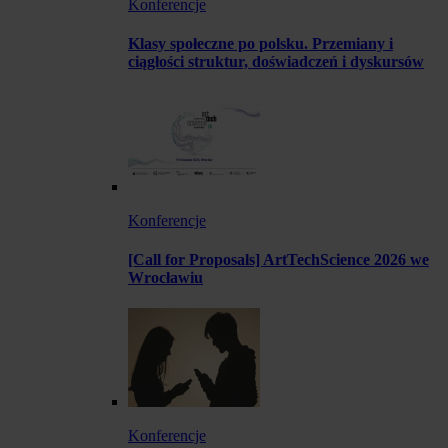
Konferencje
Klasy społeczne po polsku. Przemiany i
ciągłości struktur, doświadczeń i dyskursów
Konferencje
[Call for Proposals] ArtTechScience 2026 we
Wrocławiu
Konferencje