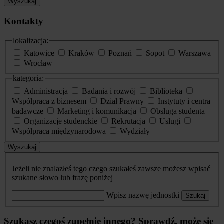
Wyszukaj
Kontakty
lokalizacja:
Katowice
Kraków
Poznań
Sopot
Warszawa
Wrocław
kategoria:
Administracja
Badania i rozwój
Biblioteka
Współpraca z biznesem
Dział Prawny
Instytuty i centra
badawcze
Marketing i komunikacja
Obsługa studenta
Organizacje studenckie
Rekrutacja
Usługi
Współpraca międzynarodowa
Wydziały
Wyszukaj
Jeżeli nie znalazłeś tego czego szukałeś zawsze możesz wpisać
szukane słowo lub frazę poniżej
Wpisz nazwę jednostki
Szukaj
Szukasz czegoś zupełnie innego? Sprawdź, może się