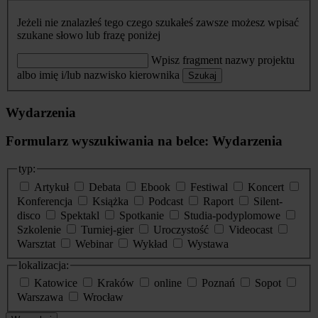
Jeżeli nie znalazłeś tego czego szukałeś zawsze możesz wpisać
szukane słowo lub frazę poniżej
Wpisz fragment nazwy projektu
albo imię i/lub nazwisko kierownika
Szukaj
Wydarzenia
Formularz wyszukiwania na belce: Wydarzenia
typ:
Artykuł
Debata
Ebook
Festiwal
Koncert
Konferencja
Książka
Podcast
Raport
Silent-
disco
Spektakl
Spotkanie
Studia-podyplomowe
Szkolenie
Turniej-gier
Uroczystość
Videocast
Warsztat
Webinar
Wykład
Wystawa
lokalizacja:
Katowice
Kraków
online
Poznań
Sopot
Warszawa
Wrocław