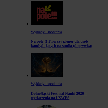
Wykłady i spotkania
Na pole!!! Twórczy plener dla osób
kandydujących na studia (dogrywka)
Wykłady i spotkania
Dolnośląski Festiwal Nauki 2026 –
wydarzenia na USWPS