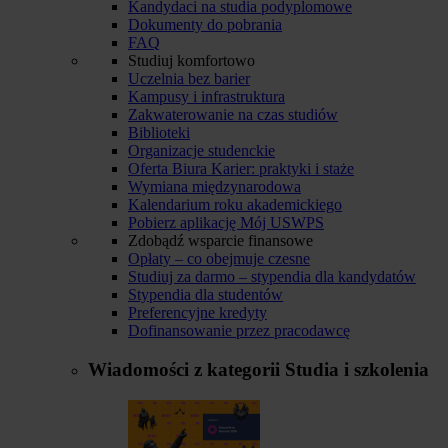
Kandydaci na studia podyplomowe
Dokumenty do pobrania
FAQ
Studiuj komfortowo
Uczelnia bez barier
Kampusy i infrastruktura
Zakwaterowanie na czas studiów
Biblioteki
Organizacje studenckie
Oferta Biura Karier: praktyki i staże
Wymiana międzynarodowa
Kalendarium roku akademickiego
Pobierz aplikację Mój USWPS
Zdobądź wsparcie finansowe
Opłaty – co obejmuje czesne
Studiuj za darmo – stypendia dla kandydatów
Stypendia dla studentów
Preferencyjne kredyty
Dofinansowanie przez pracodawcę
Wiadomości z kategorii
Studia i szkolenia