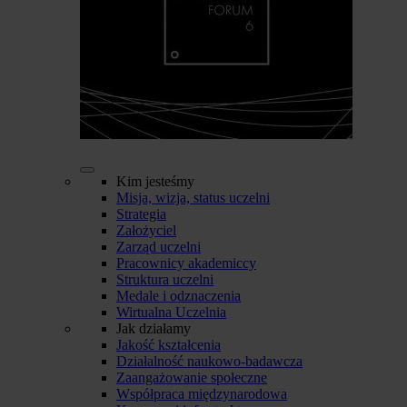
Kim jesteśmy
Misja, wizja, status uczelni
Strategia
Założyciel
Zarząd uczelni
Pracownicy akademiccy
Struktura uczelni
Medale i odznaczenia
Wirtualna Uczelnia
Jak działamy
Jakość kształcenia
Działalność naukowo-badawcza
Zaangażowanie społeczne
Współpraca międzynarodowa