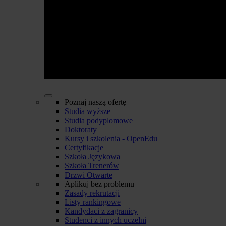
Poznaj naszą ofertę
Studia wyższe
Studia podyplomowe
Doktoraty
Kursy i szkolenia - OpenEdu
Certyfikacje
Szkoła Językowa
Szkoła Trenerów
Drzwi Otwarte
Aplikuj bez problemu
Zasady rekrutacji
Listy rankingowe
Kandydaci z zagranicy
Studenci z innych uczelni