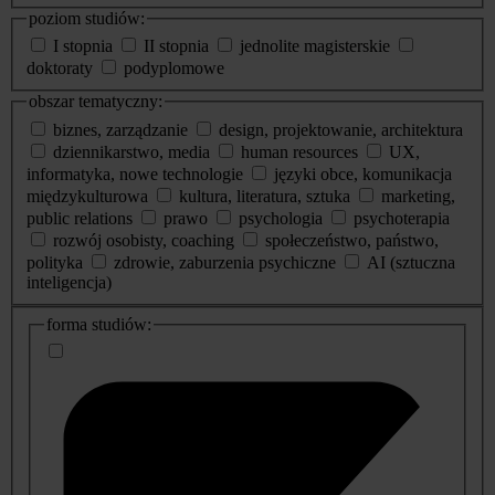
poziom studiów:
I stopnia
II stopnia
jednolite magisterskie
doktoraty
podyplomowe
obszar tematyczny:
biznes, zarządzanie
design, projektowanie, architektura
dziennikarstwo, media
human resources
UX,
informatyka, nowe technologie
języki obce, komunikacja
międzykulturowa
kultura, literatura, sztuka
marketing,
public relations
prawo
psychologia
psychoterapia
rozwój osobisty, coaching
społeczeństwo, państwo,
polityka
zdrowie, zaburzenia psychiczne
AI (sztuczna
inteligencja)
dodatkowe
forma studiów:
informacje
o
studiach