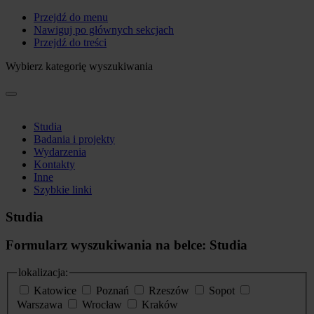
Przejdź do menu
Nawiguj po głównych sekcjach
Przejdź do treści
Wybierz kategorię wyszukiwania
Studia
Badania i projekty
Wydarzenia
Kontakty
Inne
Szybkie linki
Studia
Formularz wyszukiwania na belce: Studia
lokalizacja:
Katowice
Poznań
Rzeszów
Sopot
Warszawa
Wrocław
Kraków