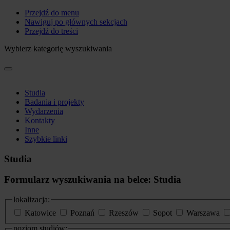
Przejdź do menu
Nawiguj po głównych sekcjach
Przejdź do treści
Wybierz kategorię wyszukiwania
Studia
Badania i projekty
Wydarzenia
Kontakty
Inne
Szybkie linki
Studia
Formularz wyszukiwania na belce: Studia
lokalizacja:
Katowice
Poznań
Rzeszów
Sopot
Warszawa
poziom studiów: