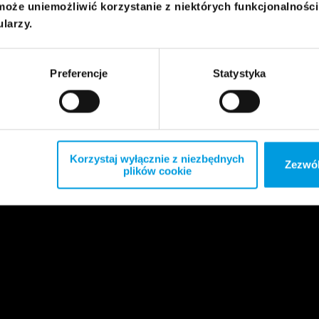
może uniemożliwić korzystanie z niektórych funkcjonalnośc
ularzy.
Preferencje
Statystyka
Korzystaj wyłącznie z niezbędnych
Zezwól
plików cookie