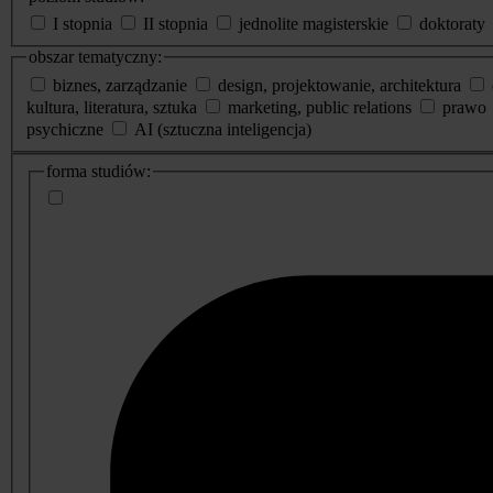
I stopnia
II stopnia
jednolite magisterskie
doktoraty
obszar tematyczny:
biznes, zarządzanie
design, projektowanie, architektura
kultura, literatura, sztuka
marketing, public relations
prawo
psychiczne
AI (sztuczna inteligencja)
dodatkowe
forma studiów:
informacje
o
studiach