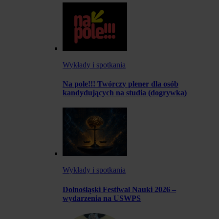
Wykłady i spotkania
Na pole!!! Twórczy plener dla osób
kandydujących na studia (dogrywka)
Wykłady i spotkania
Dolnośląski Festiwal Nauki 2026 –
wydarzenia na USWPS