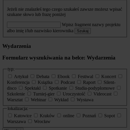
Jeżeli nie znalazłeś tego czego szukałeś zawsze możesz wpisać
szukane słowo lub frazę poniżej
Wpisz fragment nazwy projektu
albo imię i/lub nazwisko kierownika
Szukaj
Wydarzenia
Formularz wyszukiwania na belce: Wydarzenia
typ:
Artykuł
Debata
Ebook
Festiwal
Koncert
Konferencja
Książka
Podcast
Raport
Silent-
disco
Spektakl
Spotkanie
Studia-podyplomowe
Szkolenie
Turniej-gier
Uroczystość
Videocast
Warsztat
Webinar
Wykład
Wystawa
lokalizacja:
Katowice
Kraków
online
Poznań
Sopot
Warszawa
Wrocław