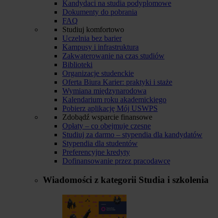
Kandydaci na studia podyplomowe
Dokumenty do pobrania
FAQ
Studiuj komfortowo
Uczelnia bez barier
Kampusy i infrastruktura
Zakwaterowanie na czas studiów
Biblioteki
Organizacje studenckie
Oferta Biura Karier: praktyki i staże
Wymiana międzynarodowa
Kalendarium roku akademickiego
Pobierz aplikację Mój USWPS
Zdobądź wsparcie finansowe
Opłaty – co obejmuje czesne
Studiuj za darmo – stypendia dla kandydatów
Stypendia dla studentów
Preferencyjne kredyty
Dofinansowanie przez pracodawcę
Wiadomości z kategorii
Studia i szkolenia