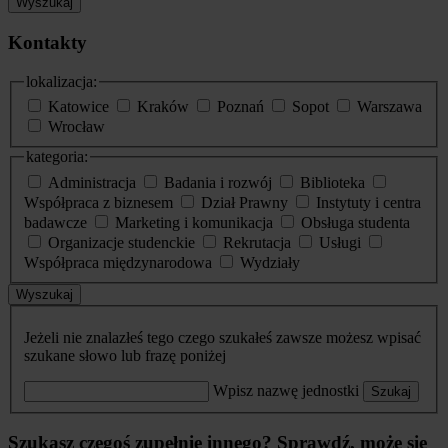
Wyszukaj
Kontakty
lokalizacja:
Katowice
Kraków
Poznań
Sopot
Warszawa
Wrocław
kategoria:
Administracja
Badania i rozwój
Biblioteka
Współpraca z biznesem
Dział Prawny
Instytuty i centra
badawcze
Marketing i komunikacja
Obsługa studenta
Organizacje studenckie
Rekrutacja
Usługi
Współpraca międzynarodowa
Wydziały
Wyszukaj
Jeżeli nie znalazłeś tego czego szukałeś zawsze możesz wpisać
szukane słowo lub frazę poniżej
Wpisz nazwę jednostki
Szukaj
Szukasz czegoś zupełnie innego? Sprawdź, może się