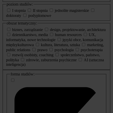
poziom studiów:
I stopnia
II stopnia
jednolite magisterskie
doktoraty
podyplomowe
obszar tematyczny:
biznes, zarządzanie
design, projektowanie, architektura
dziennikarstwo, media
human resources
UX,
informatyka, nowe technologie
języki obce, komunikacja
międzykulturowa
kultura, literatura, sztuka
marketing,
public relations
prawo
psychologia
psychoterapia
rozwój osobisty, coaching
społeczeństwo, państwo,
polityka
zdrowie, zaburzenia psychiczne
AI (sztuczna
inteligencja)
dodatkowe
forma studiów:
informacje
o
studiach