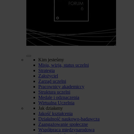
Kim jesteśmy
Misja, wizja, status uczelni
Strategia
Założyciel
Zarząd uczelni
Pracownicy akademiccy
Struktura uczelni
Medale i odznaczenia
Wirtualna Uczelnia
Jak działamy
Jakość kształcenia
Działalność naukowo-badawcza
Zaangażowanie społeczne
Współpraca międzynarodowa