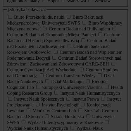
ogólnouczelniany
Sopot
Warszawa
Wrocław
jednostka badawcza:
Biuro Prorektorki ds. nauki
Biuro Rekrutacji
Międzynarodowej Uniwersytetu SWPS
Biuro Współpracy
Międzynarodowej
Centrum Badań nad Bullyingiem
Centrum Badań nad Ekonomiką Miejsc Pamięci
Centrum
Badań nad Historią i Sprawiedliwością
Centrum Badań
nad Poznaniem i Zachowaniem
Centrum badań nad
Rozwojem Osobowości
Centrum Badań nad Wspieraniem
Podejmowania Decyzji
Centrum Badań Stosowanych nad
Zdrowiem i Zachowaniami Zdrowotnymi CARE-BEH
Centrum Cywilizacji Azji Wschodniej
Centrum Studiów
nad Demokracją
Centrum Transferu Wiedzy
Dział
Badań Naukowych
Dział Marketingu
Emotion
Cognition Lab
Europejski Uniwersytet Viadrina
Health
Coping Research Group
Instytut Nauk Humanistycznych
Instytut Nauk Społecznych
Instytut Prawa
Instytut
Projektowania
Instytut Psychologii
Konfederacja
Lewiatan
Młodzi w Centrum Lab
StresLab Centrum
Badań nad Stresem
Szkoła Doktorska
Uniwersytet
SWPS
Wydział Interdyscyplinarny w Krakowie
Wydział Nauk Humanistycznych
Wydział Nauk