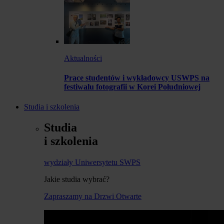
Aktualności
Prace studentów i wykładowcy USWPS na
festiwalu fotografii w Korei Południowej
Studia i szkolenia
Studia
i szkolenia
wydziały Uniwersytetu SWPS
Jakie studia wybrać?
Zapraszamy na Drzwi Otwarte