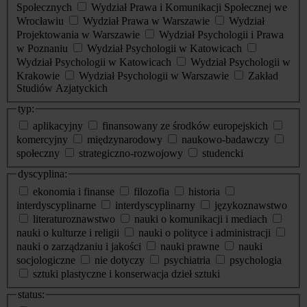
Społecznych
Wydział Prawa i Komunikacji Społecznej we
Wrocławiu
Wydział Prawa w Warszawie
Wydział
Projektowania w Warszawie
Wydział Psychologii i Prawa
w Poznaniu
Wydział Psychologii w Katowicach
Wydział Psychologii w Katowicach
Wydział Psychologii w
Krakowie
Wydział Psychologii w Warszawie
Zakład
Studiów Azjatyckich
typ:
aplikacyjny
finansowany ze środków europejskich
komercyjny
międzynarodowy
naukowo-badawczy
społeczny
strategiczno-rozwojowy
studencki
dyscyplina:
ekonomia i finanse
filozofia
historia
interdyscyplinarne
interdyscyplinarny
językoznawstwo
literaturoznawstwo
nauki o komunikacji i mediach
nauki o kulturze i religii
nauki o polityce i administracji
nauki o zarządzaniu i jakości
nauki prawne
nauki
socjologiczne
nie dotyczy
psychiatria
psychologia
sztuki plastyczne i konserwacja dzieł sztuki
status: