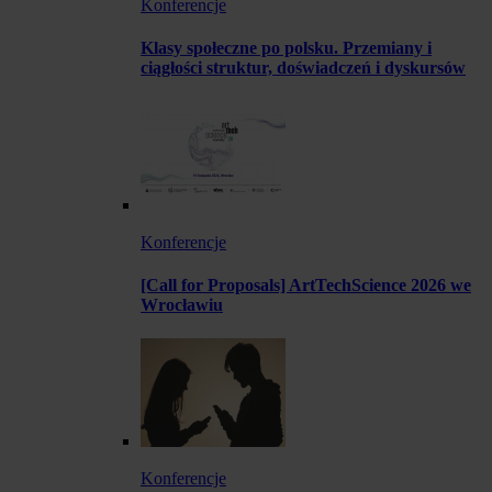
Konferencje
Klasy społeczne po polsku. Przemiany i
ciągłości struktur, doświadczeń i dyskursów
Konferencje
[Call for Proposals] ArtTechScience 2026 we
Wrocławiu
Konferencje