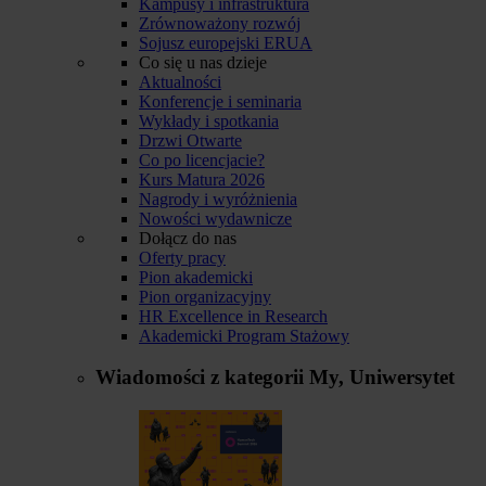
Kampusy i infrastruktura
Zrównoważony rozwój
Sojusz europejski ERUA
Co się u nas dzieje
Aktualności
Konferencje i seminaria
Wykłady i spotkania
Drzwi Otwarte
Co po licencjacie?
Kurs Matura 2026
Nagrody i wyróżnienia
Nowości wydawnicze
Dołącz do nas
Oferty pracy
Pion akademicki
Pion organizacyjny
HR Excellence in Research
Akademicki Program Stażowy
Wiadomości z kategorii
My, Uniwersytet