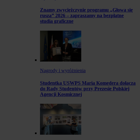
Znamy zwyciężczynie programu „Głowa się
rusza” 2026 – zapraszamy na bezpłatne
studia graficzne
Nagrody i wyróżnienia
Studentka USWPS Maria Komędera dołącza
do Rady Studentów przy Prezesie Polskiej
Agencji Kosmicznej