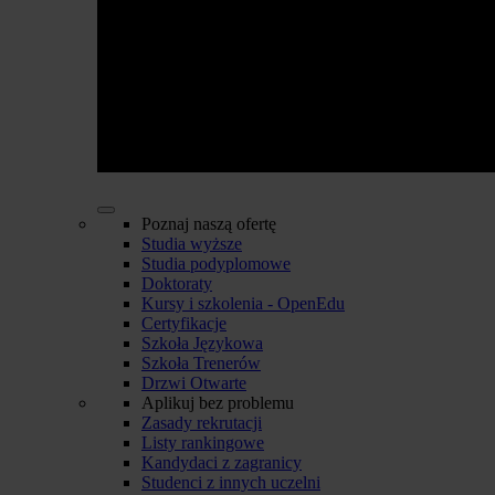
Poznaj naszą ofertę
Studia wyższe
Studia podyplomowe
Doktoraty
Kursy i szkolenia - OpenEdu
Certyfikacje
Szkoła Językowa
Szkoła Trenerów
Drzwi Otwarte
Aplikuj bez problemu
Zasady rekrutacji
Listy rankingowe
Kandydaci z zagranicy
Studenci z innych uczelni