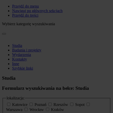
Przejdź do menu
Nawiguj po głównych sekcjach
Przejdź do treści
Wybierz kategorię wyszukiwania
Studia
Badania i projekty
Wydarzenia
Kontakty
Inne
Szybkie linki
Studia
Formularz wyszukiwania na belce: Studia
lokalizacja:
Katowice
Poznań
Rzeszów
Sopot
Warszawa
Wrocław
Kraków