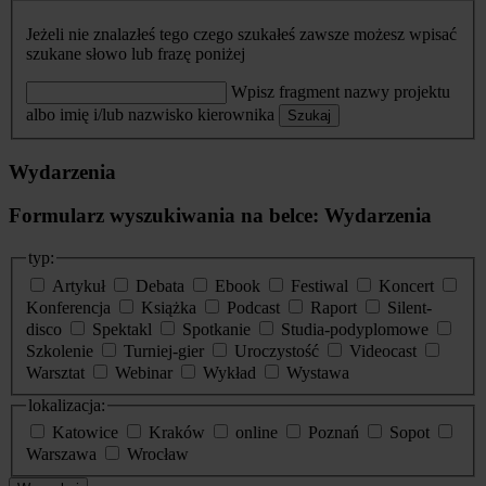
Jeżeli nie znalazłeś tego czego szukałeś zawsze możesz wpisać
szukane słowo lub frazę poniżej
Wpisz fragment nazwy projektu
albo imię i/lub nazwisko kierownika
Szukaj
Wydarzenia
Formularz wyszukiwania na belce: Wydarzenia
typ:
Artykuł
Debata
Ebook
Festiwal
Koncert
Konferencja
Książka
Podcast
Raport
Silent-
disco
Spektakl
Spotkanie
Studia-podyplomowe
Szkolenie
Turniej-gier
Uroczystość
Videocast
Warsztat
Webinar
Wykład
Wystawa
lokalizacja:
Katowice
Kraków
online
Poznań
Sopot
Warszawa
Wrocław