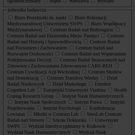
ogólnouczelniany
Sopot
Warszawa
Wrocław
jednostka badawcza:
Biuro Prorektorki ds. nauki
Biuro Rekrutacji
Międzynarodowej Uniwersytetu SWPS
Biuro Współpracy
Międzynarodowej
Centrum Badań nad Bullyingiem
Centrum Badań nad Ekonomiką Miejsc Pamięci
Centrum
Badań nad Historią i Sprawiedliwością
Centrum Badań
nad Poznaniem i Zachowaniem
Centrum badań nad
Rozwojem Osobowości
Centrum Badań nad Wspieraniem
Podejmowania Decyzji
Centrum Badań Stosowanych nad
Zdrowiem i Zachowaniami Zdrowotnymi CARE-BEH
Centrum Cywilizacji Azji Wschodniej
Centrum Studiów
nad Demokracją
Centrum Transferu Wiedzy
Dział
Badań Naukowych
Dział Marketingu
Emotion
Cognition Lab
Europejski Uniwersytet Viadrina
Health
Coping Research Group
Instytut Nauk Humanistycznych
Instytut Nauk Społecznych
Instytut Prawa
Instytut
Projektowania
Instytut Psychologii
Konfederacja
Lewiatan
Młodzi w Centrum Lab
StresLab Centrum
Badań nad Stresem
Szkoła Doktorska
Uniwersytet
SWPS
Wydział Interdyscyplinarny w Krakowie
Wydział Nauk Humanistycznych
Wydział Nauk