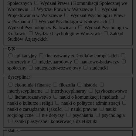
Społecznych
Wydział Prawa i Komunikacji Społecznej we
Wrocławiu
Wydział Prawa w Warszawie
Wydział
Projektowania w Warszawie
Wydział Psychologii i Prawa
w Poznaniu
Wydział Psychologii w Katowicach
Wydział Psychologii w Katowicach
Wydział Psychologii w
Krakowie
Wydział Psychologii w Warszawie
Zakład
Studiów Azjatyckich
typ:
aplikacyjny
finansowany ze środków europejskich
komercyjny
międzynarodowy
naukowo-badawczy
społeczny
strategiczno-rozwojowy
studencki
dyscyplina:
ekonomia i finanse
filozofia
historia
interdyscyplinarne
interdyscyplinarny
językoznawstwo
literaturoznawstwo
nauki o komunikacji i mediach
nauki o kulturze i religii
nauki o polityce i administracji
nauki o zarządzaniu i jakości
nauki prawne
nauki
socjologiczne
nie dotyczy
psychiatria
psychologia
sztuki plastyczne i konserwacja dzieł sztuki
status: