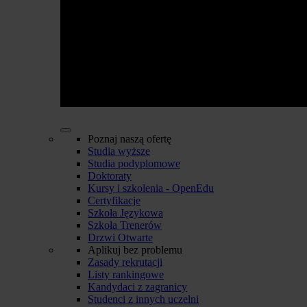
Poznaj naszą ofertę
Studia wyższe
Studia podyplomowe
Doktoraty
Kursy i szkolenia - OpenEdu
Certyfikacje
Szkoła Językowa
Szkoła Trenerów
Drzwi Otwarte
Aplikuj bez problemu
Zasady rekrutacji
Listy rankingowe
Kandydaci z zagranicy
Studenci z innych uczelni