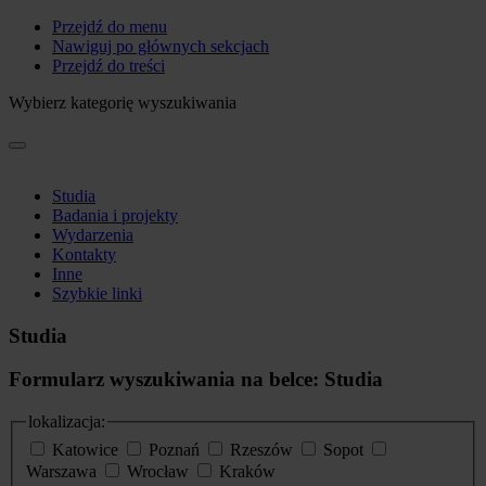
Przejdź do menu
Nawiguj po głównych sekcjach
Przejdź do treści
Wybierz kategorię wyszukiwania
Studia
Badania i projekty
Wydarzenia
Kontakty
Inne
Szybkie linki
Studia
Formularz wyszukiwania na belce: Studia
lokalizacja:
Katowice
Poznań
Rzeszów
Sopot
Warszawa
Wrocław
Kraków