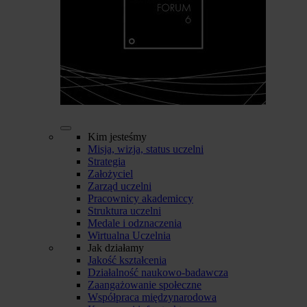
Kim jesteśmy
Misja, wizja, status uczelni
Strategia
Założyciel
Zarząd uczelni
Pracownicy akademiccy
Struktura uczelni
Medale i odznaczenia
Wirtualna Uczelnia
Jak działamy
Jakość kształcenia
Działalność naukowo-badawcza
Zaangażowanie społeczne
Współpraca międzynarodowa