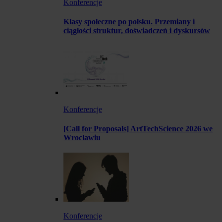
Konferencje
Klasy społeczne po polsku. Przemiany i
ciągłości struktur, doświadczeń i dyskursów
Konferencje
[Call for Proposals] ArtTechScience 2026 we
Wrocławiu
Konferencje