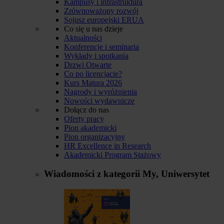
Kampusy i infrastruktura
Zrównoważony rozwój
Sojusz europejski ERUA
Co się u nas dzieje
Aktualności
Konferencje i seminaria
Wykłady i spotkania
Drzwi Otwarte
Co po licencjacie?
Kurs Matura 2026
Nagrody i wyróżnienia
Nowości wydawnicze
Dołącz do nas
Oferty pracy
Pion akademicki
Pion organizacyjny
HR Excellence in Research
Akademicki Program Stażowy
Wiadomości z kategorii
My, Uniwersytet