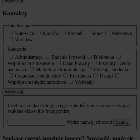
Wyszukaj
Kontakty
lokalizacja:
Katowice
Kraków
Poznań
Sopot
Warszawa
Wrocław
kategoria:
Administracja
Badania i rozwój
Biblioteka
Współpraca z biznesem
Dział Prawny
Instytuty i centra
badawcze
Marketing i komunikacja
Obsługa studenta
Organizacje studenckie
Rekrutacja
Usługi
Współpraca międzynarodowa
Wydziały
Wyszukaj
Jeżeli nie znalazłeś tego czego szukałeś zawsze możesz wpisać
szukane słowo lub frazę poniżej
Wpisz nazwę jednostki
Szukaj
Szukasz czegoś zupełnie innego? Sprawdź, może się