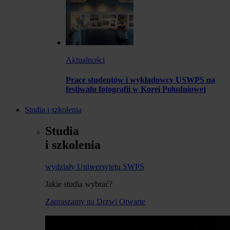
Aktualności
Prace studentów i wykładowcy USWPS na
festiwalu fotografii w Korei Południowej
Studia i szkolenia
Studia
i szkolenia
wydziały Uniwersytetu SWPS
Jakie studia wybrać?
Zapraszamy na Drzwi Otwarte