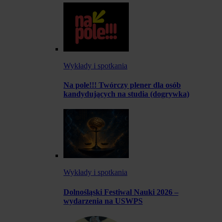
Wykłady i spotkania
Na pole!!! Twórczy plener dla osób
kandydujących na studia (dogrywka)
Wykłady i spotkania
Dolnośląski Festiwal Nauki 2026 –
wydarzenia na USWPS