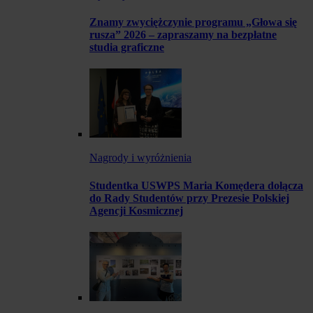
Znamy zwyciężczynie programu „Głowa się
rusza” 2026 – zapraszamy na bezpłatne
studia graficzne
Nagrody i wyróżnienia
Studentka USWPS Maria Komędera dołącza
do Rady Studentów przy Prezesie Polskiej
Agencji Kosmicznej