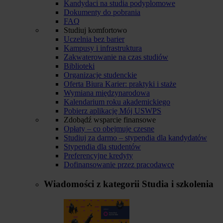
Kandydaci na studia podyplomowe
Dokumenty do pobrania
FAQ
Studiuj komfortowo
Uczelnia bez barier
Kampusy i infrastruktura
Zakwaterowanie na czas studiów
Biblioteki
Organizacje studenckie
Oferta Biura Karier: praktyki i staże
Wymiana międzynarodowa
Kalendarium roku akademickiego
Pobierz aplikację Mój USWPS
Zdobądź wsparcie finansowe
Opłaty – co obejmuje czesne
Studiuj za darmo – stypendia dla kandydatów
Stypendia dla studentów
Preferencyjne kredyty
Dofinansowanie przez pracodawcę
Wiadomości z kategorii
Studia i szkolenia