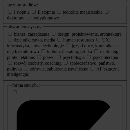
poziom studiów:
I stopnia
II stopnia
jednolite magisterskie
doktoraty
podyplomowe
obszar tematyczny:
biznes, zarządzanie
design, projektowanie, architektura
dziennikarstwo, media
human resources
UX,
informatyka, nowe technologie
języki obce, komunikacja
międzykulturowa
kultura, literatura, sztuka
marketing,
public relations
prawo
psychologia
psychoterapia
rozwój osobisty, coaching
społeczeństwo, państwo,
polityka
zdrowie, zaburzenia psychiczne
AI (sztuczna
inteligencja)
dodatkowe
forma studiów:
informacje
o
studiach