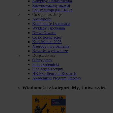
Kampusy i infrastruktura
Zrównoważony rozwój
Sojusz europejski ERUA
Co się u nas dzieje
Aktualności
Konferencje i seminaria
Wykłady i spotkania
Drzwi Otwarte
Co po licencjacie?
Kurs Matura 2026
Nagrody i wyróżnienia
Nowości wydawnicze
Dołącz do nas
Oferty pracy
Pion akademicki
Pion organizacyjny
HR Excellence in Research
Akademicki Program Stażowy
Wiadomości z kategorii
My, Uniwersytet