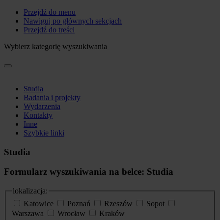
Przejdź do menu
Nawiguj po głównych sekcjach
Przejdź do treści
Wybierz kategorię wyszukiwania
Studia
Badania i projekty
Wydarzenia
Kontakty
Inne
Szybkie linki
Studia
Formularz wyszukiwania na belce: Studia
lokalizacja:
Katowice
Poznań
Rzeszów
Sopot
Warszawa
Wrocław
Kraków