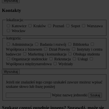
Wyszukaj
Kontakty
lokalizacja:
Katowice
Kraków
Poznań
Sopot
Warszawa
Wrocław
kategoria:
Administracja
Badania i rozwój
Biblioteka
Współpraca z biznesem
Dział Prawny
Instytuty i centra
badawcze
Marketing i komunikacja
Obsługa studenta
Organizacje studenckie
Rekrutacja
Usługi
Współpraca międzynarodowa
Wydziały
Wyszukaj
Jeżeli nie znalazłeś tego czego szukałeś zawsze możesz wpisać
szukane słowo lub frazę poniżej
Wpisz nazwę jednostki
Szukaj
Szukasz czegoś zupełnie innego? Sprawdź, może się