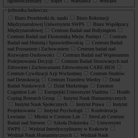
ogólnouczelniany
Sopot
Warszawa
Wrocław
jednostka badawcza:
Biuro Prorektorki ds. nauki
Biuro Rekrutacji
Międzynarodowej Uniwersytetu SWPS
Biuro Współpracy
Międzynarodowej
Centrum Badań nad Bullyingiem
Centrum Badań nad Ekonomiką Miejsc Pamięci
Centrum
Badań nad Historią i Sprawiedliwością
Centrum Badań
nad Poznaniem i Zachowaniem
Centrum badań nad
Rozwojem Osobowości
Centrum Badań nad Wspieraniem
Podejmowania Decyzji
Centrum Badań Stosowanych nad
Zdrowiem i Zachowaniami Zdrowotnymi CARE-BEH
Centrum Cywilizacji Azji Wschodniej
Centrum Studiów
nad Demokracją
Centrum Transferu Wiedzy
Dział
Badań Naukowych
Dział Marketingu
Emotion
Cognition Lab
Europejski Uniwersytet Viadrina
Health
Coping Research Group
Instytut Nauk Humanistycznych
Instytut Nauk Społecznych
Instytut Prawa
Instytut
Projektowania
Instytut Psychologii
Konfederacja
Lewiatan
Młodzi w Centrum Lab
StresLab Centrum
Badań nad Stresem
Szkoła Doktorska
Uniwersytet
SWPS
Wydział Interdyscyplinarny w Krakowie
Wydział Nauk Humanistycznych
Wydział Nauk