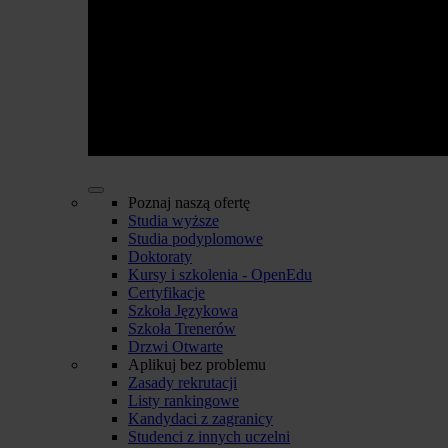
Poznaj naszą ofertę
Studia wyższe
Studia podyplomowe
Doktoraty
Kursy i szkolenia - OpenEdu
Certyfikacje
Szkoła Językowa
Szkoła Trenerów
Drzwi Otwarte
Aplikuj bez problemu
Zasady rekrutacji
Listy rankingowe
Kandydaci z zagranicy
Studenci z innych uczelni