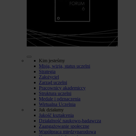
Kim jesteśmy
Misja, wizja, status uczelni
Strategia
Założyciel
Zarząd uczelni
Pracownicy akademiccy
Struktura uczelni
Medale i odznaczenia
Wirtualna Uczelnia
Jak działamy
Jakość kształcenia
Działalność naukowo-badawcza
Zaangażowanie społeczne
Współpraca międzynarodowa