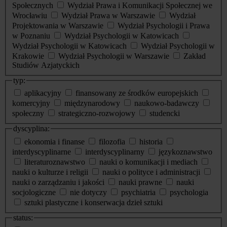
Społecznych
Wydział Prawa i Komunikacji Społecznej we
Wrocławiu
Wydział Prawa w Warszawie
Wydział
Projektowania w Warszawie
Wydział Psychologii i Prawa
w Poznaniu
Wydział Psychologii w Katowicach
Wydział Psychologii w Katowicach
Wydział Psychologii w
Krakowie
Wydział Psychologii w Warszawie
Zakład
Studiów Azjatyckich
typ:
aplikacyjny
finansowany ze środków europejskich
komercyjny
międzynarodowy
naukowo-badawczy
społeczny
strategiczno-rozwojowy
studencki
dyscyplina:
ekonomia i finanse
filozofia
historia
interdyscyplinarne
interdyscyplinarny
językoznawstwo
literaturoznawstwo
nauki o komunikacji i mediach
nauki o kulturze i religii
nauki o polityce i administracji
nauki o zarządzaniu i jakości
nauki prawne
nauki
socjologiczne
nie dotyczy
psychiatria
psychologia
sztuki plastyczne i konserwacja dzieł sztuki
status: