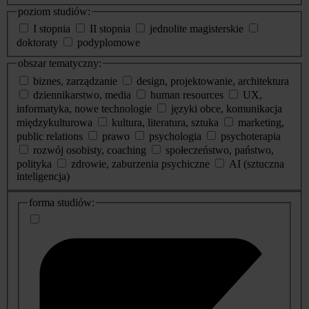
poziom studiów:
I stopnia
II stopnia
jednolite magisterskie
doktoraty
podyplomowe
obszar tematyczny:
biznes, zarządzanie
design, projektowanie, architektura
dziennikarstwo, media
human resources
UX,
informatyka, nowe technologie
języki obce, komunikacja
międzykulturowa
kultura, literatura, sztuka
marketing,
public relations
prawo
psychologia
psychoterapia
rozwój osobisty, coaching
społeczeństwo, państwo,
polityka
zdrowie, zaburzenia psychiczne
AI (sztuczna
inteligencja)
dodatkowe
forma studiów:
informacje
o
studiach