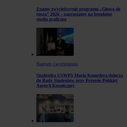
Znamy zwyciężczynie programu „Głowa się
rusza” 2026 – zapraszamy na bezpłatne
studia graficzne
Nagrody i wyróżnienia
Studentka USWPS Maria Komędera dołącza
do Rady Studentów przy Prezesie Polskiej
Agencji Kosmicznej