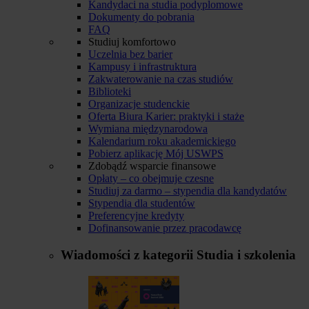
Kandydaci na studia podyplomowe
Dokumenty do pobrania
FAQ
Studiuj komfortowo
Uczelnia bez barier
Kampusy i infrastruktura
Zakwaterowanie na czas studiów
Biblioteki
Organizacje studenckie
Oferta Biura Karier: praktyki i staże
Wymiana międzynarodowa
Kalendarium roku akademickiego
Pobierz aplikację Mój USWPS
Zdobądź wsparcie finansowe
Opłaty – co obejmuje czesne
Studiuj za darmo – stypendia dla kandydatów
Stypendia dla studentów
Preferencyjne kredyty
Dofinansowanie przez pracodawcę
Wiadomości z kategorii
Studia i szkolenia