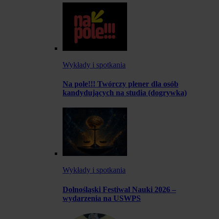
Wykłady i spotkania
Na pole!!! Twórczy plener dla osób
kandydujących na studia (dogrywka)
Wykłady i spotkania
Dolnośląski Festiwal Nauki 2026 –
wydarzenia na USWPS