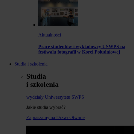
Aktualności
Prace studentów i wykładowcy USWPS na
festiwalu fotografii w Korei Południowej
Studia i szkolenia
Studia
i szkolenia
wydziały Uniwersytetu SWPS
Jakie studia wybrać?
Zapraszamy na Drzwi Otwarte