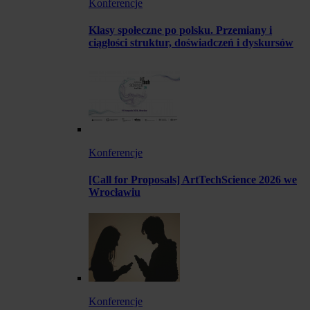
Konferencje
Klasy społeczne po polsku. Przemiany i
ciągłości struktur, doświadczeń i dyskursów
Konferencje
[Call for Proposals] ArtTechScience 2026 we
Wrocławiu
Konferencje