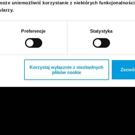
może uniemożliwić korzystanie z niektórych funkcjonalnośc
ularzy.
Preferencje
Statystyka
Korzystaj wyłącznie z niezbędnych
Zezwól
plików cookie