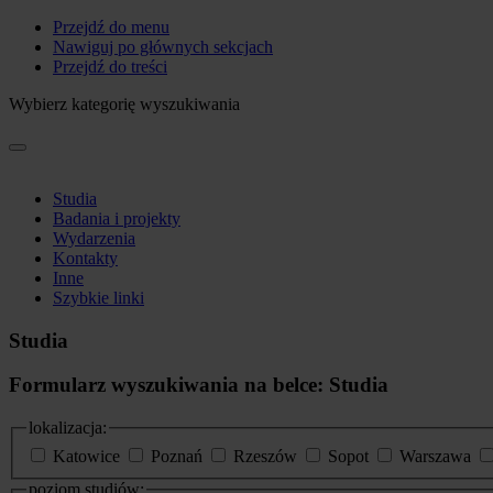
Przejdź do menu
Nawiguj po głównych sekcjach
Przejdź do treści
Wybierz kategorię wyszukiwania
Studia
Badania i projekty
Wydarzenia
Kontakty
Inne
Szybkie linki
Studia
Formularz wyszukiwania na belce: Studia
lokalizacja:
Katowice
Poznań
Rzeszów
Sopot
Warszawa
poziom studiów: