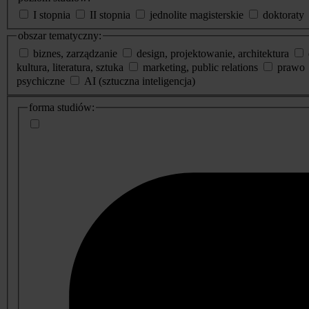
I stopnia
II stopnia
jednolite magisterskie
doktoraty
obszar tematyczny:
biznes, zarządzanie
design, projektowanie, architektura
kultura, literatura, sztuka
marketing, public relations
prawo
psychiczne
AI (sztuczna inteligencja)
dodatkowe
forma studiów:
informacje
o
studiach