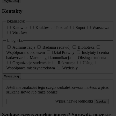
Wyszukaj
Kontakty
lokalizacja:
Katowice
Kraków
Poznań
Sopot
Warszawa
Wrocław
kategoria:
Administracja
Badania i rozwój
Biblioteka
Współpraca z biznesem
Dział Prawny
Instytuty i centra
badawcze
Marketing i komunikacja
Obsługa studenta
Organizacje studenckie
Rekrutacja
Usługi
Współpraca międzynarodowa
Wydziały
Wyszukaj
Jeżeli nie znalazłeś tego czego szukałeś zawsze możesz wpisać
szukane słowo lub frazę poniżej
Wpisz nazwę jednostki
Szukaj
Szukasz czegoś zupełnie innego? Sprawdź, może się