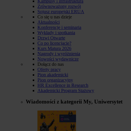
Kampusy i infrastruktura
Zrównoważony rozwój
Sojusz europejski ERUA
Co się u nas dzieje
Aktualności
Konferencje i seminaria
Wykłady i spotkania
Drzwi Otwarte
Co po licencjacie?
Kurs Matura 2026
Nagrody i wyróżnienia
Nowości wydawnicze
Dołącz do nas
Oferty pracy
Pion akademicki
Pion organizacyjny
HR Excellence in Research
Akademicki Program Stażowy
Wiadomości z kategorii
My, Uniwersytet