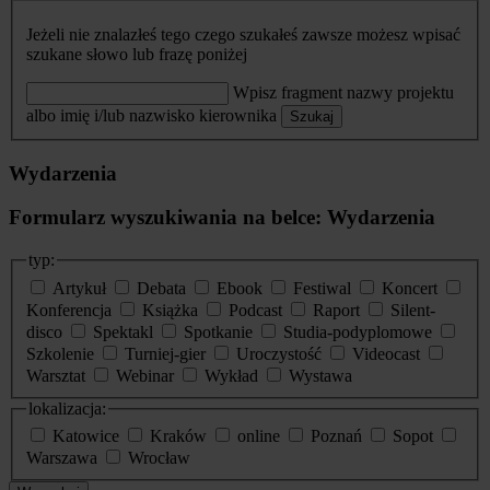
Jeżeli nie znalazłeś tego czego szukałeś zawsze możesz wpisać
szukane słowo lub frazę poniżej
Wpisz fragment nazwy projektu
albo imię i/lub nazwisko kierownika
Szukaj
Wydarzenia
Formularz wyszukiwania na belce: Wydarzenia
typ:
Artykuł
Debata
Ebook
Festiwal
Koncert
Konferencja
Książka
Podcast
Raport
Silent-
disco
Spektakl
Spotkanie
Studia-podyplomowe
Szkolenie
Turniej-gier
Uroczystość
Videocast
Warsztat
Webinar
Wykład
Wystawa
lokalizacja:
Katowice
Kraków
online
Poznań
Sopot
Warszawa
Wrocław