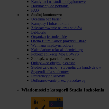
Kandydaci na studia podyplomowe
Dokumenty do pobrania
FAQ
Studiuj komfortowo
Uczelnia bez barier
Kampusy i infrastruktura
Zakwaterowanie na czas studiów
Biblioteki
Organizacje studenckie
Oferta Biura Karier: praktyki i staże
Wymiana międzynarodowa
Kalendarium roku akademickiego
Pobierz aplikację Mój USWPS
Zdobądź wsparcie finansowe
Opłaty – co obejmuje czesne
Studiuj za darmo – stypendia dla kandydatów
Stypendia dla studentów
Preferencyjne kredyty
Dofinansowanie przez pracodawcę
Wiadomości z kategorii
Studia i szkolenia