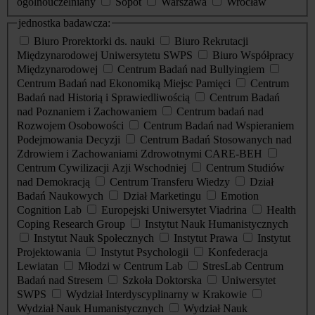
ogólnouczelniany
Sopot
Warszawa
Wrocław
jednostka badawcza:
Biuro Prorektorki ds. nauki
Biuro Rekrutacji
Międzynarodowej Uniwersytetu SWPS
Biuro Współpracy
Międzynarodowej
Centrum Badań nad Bullyingiem
Centrum Badań nad Ekonomiką Miejsc Pamięci
Centrum
Badań nad Historią i Sprawiedliwością
Centrum Badań
nad Poznaniem i Zachowaniem
Centrum badań nad
Rozwojem Osobowości
Centrum Badań nad Wspieraniem
Podejmowania Decyzji
Centrum Badań Stosowanych nad
Zdrowiem i Zachowaniami Zdrowotnymi CARE-BEH
Centrum Cywilizacji Azji Wschodniej
Centrum Studiów
nad Demokracją
Centrum Transferu Wiedzy
Dział
Badań Naukowych
Dział Marketingu
Emotion
Cognition Lab
Europejski Uniwersytet Viadrina
Health
Coping Research Group
Instytut Nauk Humanistycznych
Instytut Nauk Społecznych
Instytut Prawa
Instytut
Projektowania
Instytut Psychologii
Konfederacja
Lewiatan
Młodzi w Centrum Lab
StresLab Centrum
Badań nad Stresem
Szkoła Doktorska
Uniwersytet
SWPS
Wydział Interdyscyplinarny w Krakowie
Wydział Nauk Humanistycznych
Wydział Nauk