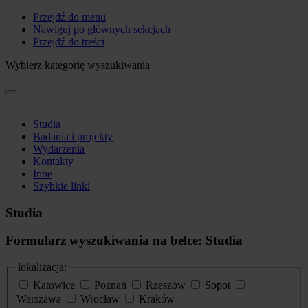
Przejdź do menu
Nawiguj po głównych sekcjach
Przejdź do treści
Wybierz kategorię wyszukiwania
Studia
Badania i projekty
Wydarzenia
Kontakty
Inne
Szybkie linki
Studia
Formularz wyszukiwania na belce: Studia
lokalizacja:
Katowice
Poznań
Rzeszów
Sopot
Warszawa
Wrocław
Kraków