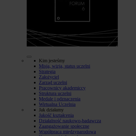
Kim jesteśmy
Misja, wizja, status uczelni
Strategia
Założyciel
Zarząd uczelni
Pracownicy akademiccy
Struktura uczelni
Medale i odznaczenia
Wirtualna Uczelnia
Jak działamy
Jakość kształcenia
Działalność naukowo-badawcza
Zaangażowanie społeczne
Współpraca międzynarodowa