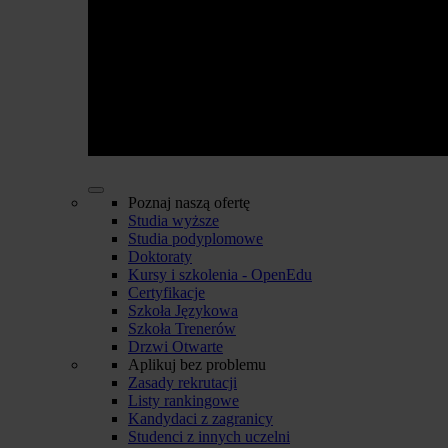
Poznaj naszą ofertę
Studia wyższe
Studia podyplomowe
Doktoraty
Kursy i szkolenia - OpenEdu
Certyfikacje
Szkoła Językowa
Szkoła Trenerów
Drzwi Otwarte
Aplikuj bez problemu
Zasady rekrutacji
Listy rankingowe
Kandydaci z zagranicy
Studenci z innych uczelni