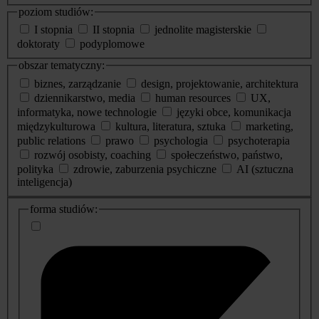
poziom studiów:
I stopnia
II stopnia
jednolite magisterskie
doktoraty
podyplomowe
obszar tematyczny:
biznes, zarządzanie
design, projektowanie, architektura
dziennikarstwo, media
human resources
UX,
informatyka, nowe technologie
języki obce, komunikacja
międzykulturowa
kultura, literatura, sztuka
marketing,
public relations
prawo
psychologia
psychoterapia
rozwój osobisty, coaching
społeczeństwo, państwo,
polityka
zdrowie, zaburzenia psychiczne
AI (sztuczna
inteligencja)
dodatkowe
forma studiów:
informacje
o
studiach