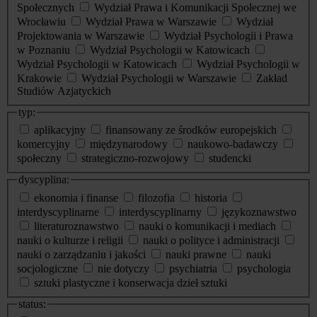
Społecznych
Wydział Prawa i Komunikacji Społecznej we
Wrocławiu
Wydział Prawa w Warszawie
Wydział
Projektowania w Warszawie
Wydział Psychologii i Prawa
w Poznaniu
Wydział Psychologii w Katowicach
Wydział Psychologii w Katowicach
Wydział Psychologii w
Krakowie
Wydział Psychologii w Warszawie
Zakład
Studiów Azjatyckich
typ:
aplikacyjny
finansowany ze środków europejskich
komercyjny
międzynarodowy
naukowo-badawczy
społeczny
strategiczno-rozwojowy
studencki
dyscyplina:
ekonomia i finanse
filozofia
historia
interdyscyplinarne
interdyscyplinarny
językoznawstwo
literaturoznawstwo
nauki o komunikacji i mediach
nauki o kulturze i religii
nauki o polityce i administracji
nauki o zarządzaniu i jakości
nauki prawne
nauki
socjologiczne
nie dotyczy
psychiatria
psychologia
sztuki plastyczne i konserwacja dzieł sztuki
status: