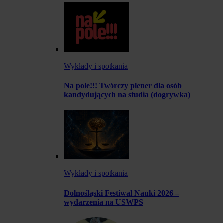
Wykłady i spotkania
Na pole!!! Twórczy plener dla osób
kandydujących na studia (dogrywka)
Wykłady i spotkania
Dolnośląski Festiwal Nauki 2026 –
wydarzenia na USWPS