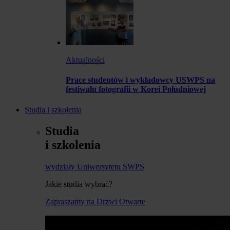
Aktualności
Prace studentów i wykładowcy USWPS na
festiwalu fotografii w Korei Południowej
Studia i szkolenia
Studia
i szkolenia
wydziały Uniwersytetu SWPS
Jakie studia wybrać?
Zapraszamy na Drzwi Otwarte