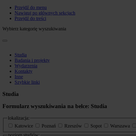
Przejdź do menu
Nawiguj po głównych sekcjach
Przejdź do treści
Wybierz kategorię wyszukiwania
Studia
Badania i projekty
Wydarzenia
Kontakty
Inne
Szybkie linki
Studia
Formularz wyszukiwania na belce: Studia
lokalizacja:
Katowice
Poznań
Rzeszów
Sopot
Warszawa
poziom studiów: