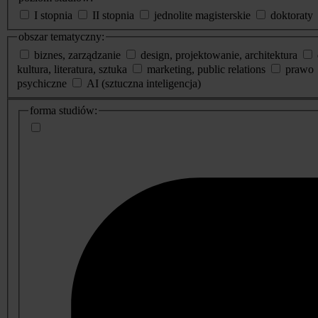
I stopnia
II stopnia
jednolite magisterskie
doktoraty
obszar tematyczny:
biznes, zarządzanie
design, projektowanie, architektura
kultura, literatura, sztuka
marketing, public relations
prawo
psychiczne
AI (sztuczna inteligencja)
dodatkowe
forma studiów:
informacje
o
studiach