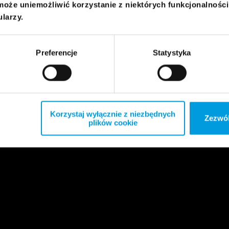
może uniemożliwić korzystanie z niektórych funkcjonalnośc
ularzy.
Preferencje
Statystyka
Korzystaj wyłącznie z niezbędnych
Zezwól
plików cookie