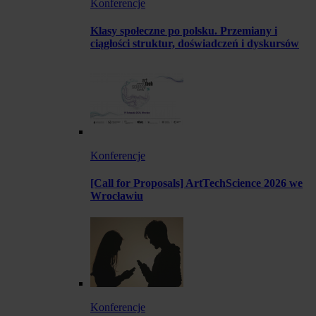
Konferencje
Klasy społeczne po polsku. Przemiany i
ciągłości struktur, doświadczeń i dyskursów
Konferencje
[Call for Proposals] ArtTechScience 2026 we
Wrocławiu
Konferencje