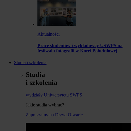
Aktualności
Prace studentów i wykładowcy USWPS na
festiwalu fotografii w Korei Południowej
Studia i szkolenia
Studia
i szkolenia
wydziały Uniwersytetu SWPS
Jakie studia wybrać?
Zapraszamy na Drzwi Otwarte