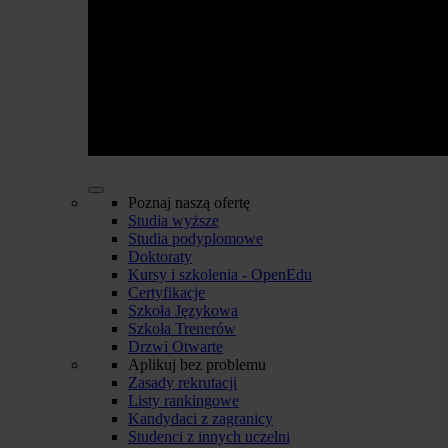
Poznaj naszą ofertę
Studia wyższe
Studia podyplomowe
Doktoraty
Kursy i szkolenia - OpenEdu
Certyfikacje
Szkoła Językowa
Szkoła Trenerów
Drzwi Otwarte
Aplikuj bez problemu
Zasady rekrutacji
Listy rankingowe
Kandydaci z zagranicy
Studenci z innych uczelni