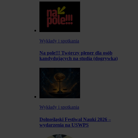
Wykłady i spotkania
Na pole!!! Twórczy plener dla osób
kandydujących na studia (dogrywka)
Wykłady i spotkania
Dolnośląski Festiwal Nauki 2026 –
wydarzenia na USWPS