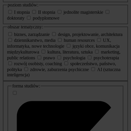
poziom studiów:
I stopnia
II stopnia
jednolite magisterskie
doktoraty
podyplomowe
obszar tematyczny:
biznes, zarządzanie
design, projektowanie, architektura
dziennikarstwo, media
human resources
UX,
informatyka, nowe technologie
języki obce, komunikacja
międzykulturowa
kultura, literatura, sztuka
marketing,
public relations
prawo
psychologia
psychoterapia
rozwój osobisty, coaching
społeczeństwo, państwo,
polityka
zdrowie, zaburzenia psychiczne
AI (sztuczna
inteligencja)
dodatkowe
forma studiów:
informacje
o
studiach