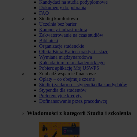
Kandydaci na studia podyplomowe
Dokumenty do pobrania
FAQ
Studiuj komfortowo
Uczelnia bez barier
Kampusy i infrastruktura
Zakwaterowanie na czas studiów
Biblioteki
Organizacje studenckie
Oferta Biura Karier: praktyki i staże
Wymiana międzynarodowa
Kalendarium roku akademickiego
Pobierz aplikację Mój USWPS
Zdobądź wsparcie finansowe
Opłaty – co obejmuje czesne
Studiuj za darmo – stypendia dla kandydatów
Stypendia dla studentów
Preferencyjne kredyty
Dofinansowanie przez pracodawcę
Wiadomości z kategorii
Studia i szkolenia