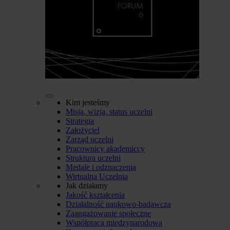
Kim jesteśmy
Misja, wizja, status uczelni
Strategia
Założyciel
Zarząd uczelni
Pracownicy akademiccy
Struktura uczelni
Medale i odznaczenia
Wirtualna Uczelnia
Jak działamy
Jakość kształcenia
Działalność naukowo-badawcza
Zaangażowanie społeczne
Współpraca międzynarodowa