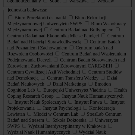
ogólnouczelniany
Sopot
Warszawa
Wrocław
jednostka badawcza:
Biuro Prorektorki ds. nauki
Biuro Rekrutacji
Międzynarodowej Uniwersytetu SWPS
Biuro Współpracy
Międzynarodowej
Centrum Badań nad Bullyingiem
Centrum Badań nad Ekonomiką Miejsc Pamięci
Centrum
Badań nad Historią i Sprawiedliwością
Centrum Badań
nad Poznaniem i Zachowaniem
Centrum badań nad
Rozwojem Osobowości
Centrum Badań nad Wspieraniem
Podejmowania Decyzji
Centrum Badań Stosowanych nad
Zdrowiem i Zachowaniami Zdrowotnymi CARE-BEH
Centrum Cywilizacji Azji Wschodniej
Centrum Studiów
nad Demokracją
Centrum Transferu Wiedzy
Dział
Badań Naukowych
Dział Marketingu
Emotion
Cognition Lab
Europejski Uniwersytet Viadrina
Health
Coping Research Group
Instytut Nauk Humanistycznych
Instytut Nauk Społecznych
Instytut Prawa
Instytut
Projektowania
Instytut Psychologii
Konfederacja
Lewiatan
Młodzi w Centrum Lab
StresLab Centrum
Badań nad Stresem
Szkoła Doktorska
Uniwersytet
SWPS
Wydział Interdyscyplinarny w Krakowie
Wydział Nauk Humanistycznych
Wydział Nauk