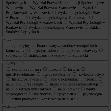
Społecznych
Wydział Prawa i Komunikacji Społecznej we
Wrocławiu
Wydział Prawa w Warszawie
Wydział
Projektowania w Warszawie
Wydział Psychologii i Prawa
w Poznaniu
Wydział Psychologii w Katowicach
Wydział Psychologii w Katowicach
Wydział Psychologii w
Krakowie
Wydział Psychologii w Warszawie
Zakład
Studiów Azjatyckich
typ:
aplikacyjny
finansowany ze środków europejskich
komercyjny
międzynarodowy
naukowo-badawczy
społeczny
strategiczno-rozwojowy
studencki
dyscyplina:
ekonomia i finanse
filozofia
historia
interdyscyplinarne
interdyscyplinarny
językoznawstwo
literaturoznawstwo
nauki o komunikacji i mediach
nauki o kulturze i religii
nauki o polityce i administracji
nauki o zarządzaniu i jakości
nauki prawne
nauki
socjologiczne
nie dotyczy
psychiatria
psychologia
sztuki plastyczne i konserwacja dzieł sztuki
status: