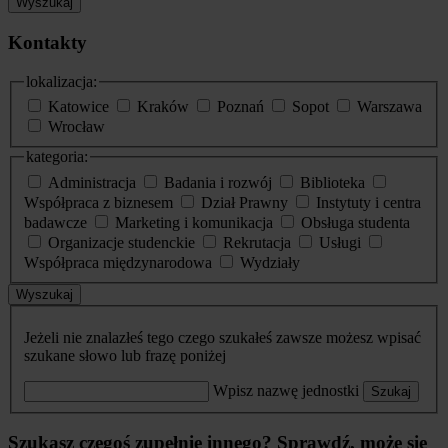
Wyszukaj
Kontakty
lokalizacja:
Katowice
Kraków
Poznań
Sopot
Warszawa
Wrocław
kategoria:
Administracja
Badania i rozwój
Biblioteka
Współpraca z biznesem
Dział Prawny
Instytuty i centra
badawcze
Marketing i komunikacja
Obsługa studenta
Organizacje studenckie
Rekrutacja
Usługi
Współpraca międzynarodowa
Wydziały
Wyszukaj
Jeżeli nie znalazłeś tego czego szukałeś zawsze możesz wpisać
szukane słowo lub frazę poniżej
Wpisz nazwę jednostki
Szukaj
Szukasz czegoś zupełnie innego? Sprawdź, może się