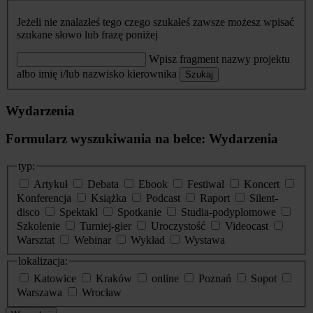
Jeżeli nie znalazłeś tego czego szukałeś zawsze możesz wpisać
szukane słowo lub frazę poniżej
Wpisz fragment nazwy projektu
albo imię i/lub nazwisko kierownika
Szukaj
Wydarzenia
Formularz wyszukiwania na belce: Wydarzenia
typ:
Artykuł
Debata
Ebook
Festiwal
Koncert
Konferencja
Książka
Podcast
Raport
Silent-
disco
Spektakl
Spotkanie
Studia-podyplomowe
Szkolenie
Turniej-gier
Uroczystość
Videocast
Warsztat
Webinar
Wykład
Wystawa
lokalizacja:
Katowice
Kraków
online
Poznań
Sopot
Warszawa
Wrocław