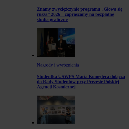
Znamy zwyciężczynie programu „Głowa się
rusza” 2026 – zapraszamy na bezpłatne
studia graficzne
Nagrody i wyróżnienia
Studentka USWPS Maria Komędera dołącza
do Rady Studentów przy Prezesie Polskiej
Agencji Kosmicznej