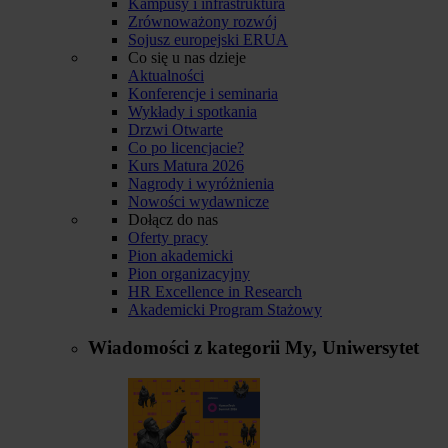
Kampusy i infrastruktura
Zrównoważony rozwój
Sojusz europejski ERUA
Co się u nas dzieje
Aktualności
Konferencje i seminaria
Wykłady i spotkania
Drzwi Otwarte
Co po licencjacie?
Kurs Matura 2026
Nagrody i wyróżnienia
Nowości wydawnicze
Dołącz do nas
Oferty pracy
Pion akademicki
Pion organizacyjny
HR Excellence in Research
Akademicki Program Stażowy
Wiadomości z kategorii
My, Uniwersytet