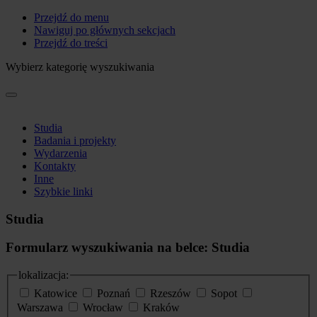
Przejdź do menu
Nawiguj po głównych sekcjach
Przejdź do treści
Wybierz kategorię wyszukiwania
Studia
Badania i projekty
Wydarzenia
Kontakty
Inne
Szybkie linki
Studia
Formularz wyszukiwania na belce: Studia
lokalizacja:
Katowice
Poznań
Rzeszów
Sopot
Warszawa
Wrocław
Kraków