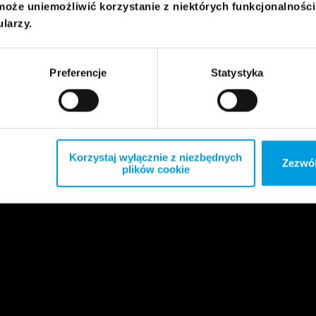
może uniemożliwić korzystanie z niektórych funkcjonalnośc
ularzy.
Preferencje
Statystyka
Korzystaj wyłącznie z niezbędnych
Zezwól
plików cookie