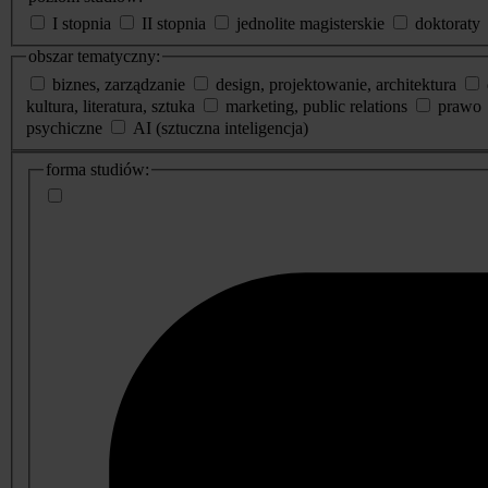
I stopnia
II stopnia
jednolite magisterskie
doktoraty
obszar tematyczny:
biznes, zarządzanie
design, projektowanie, architektura
kultura, literatura, sztuka
marketing, public relations
prawo
psychiczne
AI (sztuczna inteligencja)
dodatkowe
forma studiów:
informacje
o
studiach