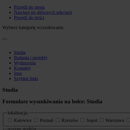
Przejdź do menu
Nawiguj po głównych sekcjach
Przejdź do treści
Wybierz kategorię wyszukiwania
Studia
Badania i projekty
Wydarzenia
Kontakty
Inne
Szybkie linki
Studia
Formularz wyszukiwania na belce: Studia
lokalizacja:
Katowice
Poznań
Rzeszów
Sopot
Warszawa
poziom studiów: