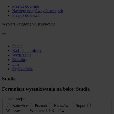
Przejdź do menu
Nawiguj po głównych sekcjach
Przejdź do treści
Wybierz kategorię wyszukiwania
Studia
Badania i projekty
Wydarzenia
Kontakty
Inne
Szybkie linki
Studia
Formularz wyszukiwania na belce: Studia
lokalizacja:
Katowice
Poznań
Rzeszów
Sopot
Warszawa
Wrocław
Kraków