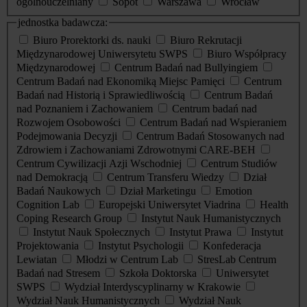
ogólnouczelniany
Sopot
Warszawa
Wrocław
jednostka badawcza:
Biuro Prorektorki ds. nauki
Biuro Rekrutacji
Międzynarodowej Uniwersytetu SWPS
Biuro Współpracy
Międzynarodowej
Centrum Badań nad Bullyingiem
Centrum Badań nad Ekonomiką Miejsc Pamięci
Centrum
Badań nad Historią i Sprawiedliwością
Centrum Badań
nad Poznaniem i Zachowaniem
Centrum badań nad
Rozwojem Osobowości
Centrum Badań nad Wspieraniem
Podejmowania Decyzji
Centrum Badań Stosowanych nad
Zdrowiem i Zachowaniami Zdrowotnymi CARE-BEH
Centrum Cywilizacji Azji Wschodniej
Centrum Studiów
nad Demokracją
Centrum Transferu Wiedzy
Dział
Badań Naukowych
Dział Marketingu
Emotion
Cognition Lab
Europejski Uniwersytet Viadrina
Health
Coping Research Group
Instytut Nauk Humanistycznych
Instytut Nauk Społecznych
Instytut Prawa
Instytut
Projektowania
Instytut Psychologii
Konfederacja
Lewiatan
Młodzi w Centrum Lab
StresLab Centrum
Badań nad Stresem
Szkoła Doktorska
Uniwersytet
SWPS
Wydział Interdyscyplinarny w Krakowie
Wydział Nauk Humanistycznych
Wydział Nauk