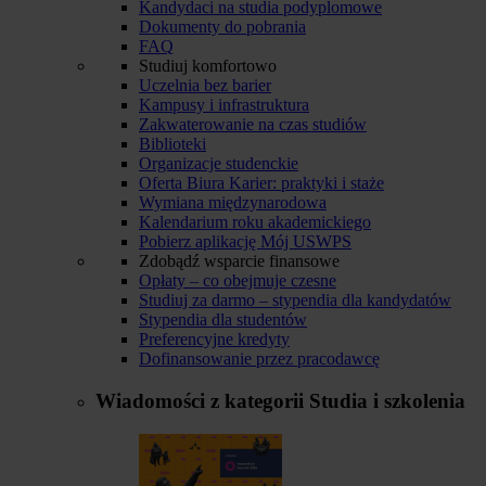
Kandydaci na studia podyplomowe
Dokumenty do pobrania
FAQ
Studiuj komfortowo
Uczelnia bez barier
Kampusy i infrastruktura
Zakwaterowanie na czas studiów
Biblioteki
Organizacje studenckie
Oferta Biura Karier: praktyki i staże
Wymiana międzynarodowa
Kalendarium roku akademickiego
Pobierz aplikację Mój USWPS
Zdobądź wsparcie finansowe
Opłaty – co obejmuje czesne
Studiuj za darmo – stypendia dla kandydatów
Stypendia dla studentów
Preferencyjne kredyty
Dofinansowanie przez pracodawcę
Wiadomości z kategorii
Studia i szkolenia