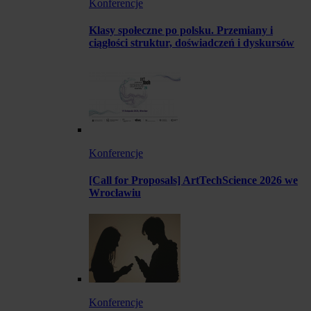
Konferencje
Klasy społeczne po polsku. Przemiany i
ciągłości struktur, doświadczeń i dyskursów
Konferencje
[Call for Proposals] ArtTechScience 2026 we
Wrocławiu
Konferencje