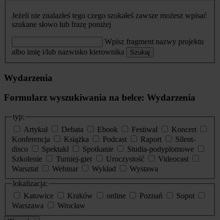
Jeżeli nie znalazłeś tego czego szukałeś zawsze możesz wpisać
szukane słowo lub frazę poniżej
Wpisz fragment nazwy projektu
albo imię i/lub nazwisko kierownika
Szukaj
Wydarzenia
Formularz wyszukiwania na belce: Wydarzenia
typ:
Artykuł
Debata
Ebook
Festiwal
Koncert
Konferencja
Książka
Podcast
Raport
Silent-
disco
Spektakl
Spotkanie
Studia-podyplomowe
Szkolenie
Turniej-gier
Uroczystość
Videocast
Warsztat
Webinar
Wykład
Wystawa
lokalizacja:
Katowice
Kraków
online
Poznań
Sopot
Warszawa
Wrocław