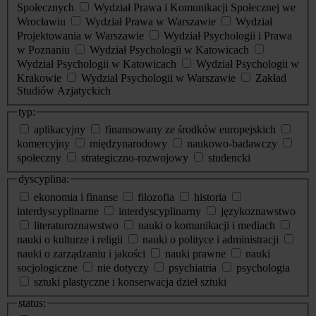
Społecznych
Wydział Prawa i Komunikacji Społecznej we
Wrocławiu
Wydział Prawa w Warszawie
Wydział
Projektowania w Warszawie
Wydział Psychologii i Prawa
w Poznaniu
Wydział Psychologii w Katowicach
Wydział Psychologii w Katowicach
Wydział Psychologii w
Krakowie
Wydział Psychologii w Warszawie
Zakład
Studiów Azjatyckich
typ:
aplikacyjny
finansowany ze środków europejskich
komercyjny
międzynarodowy
naukowo-badawczy
społeczny
strategiczno-rozwojowy
studencki
dyscyplina:
ekonomia i finanse
filozofia
historia
interdyscyplinarne
interdyscyplinarny
językoznawstwo
literaturoznawstwo
nauki o komunikacji i mediach
nauki o kulturze i religii
nauki o polityce i administracji
nauki o zarządzaniu i jakości
nauki prawne
nauki
socjologiczne
nie dotyczy
psychiatria
psychologia
sztuki plastyczne i konserwacja dzieł sztuki
status: