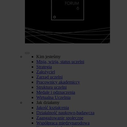
Kim jesteśmy
Misja, wizja, status uczelni
Strategia
Założyciel
Zarząd uczelni
Pracownicy akademiccy
Struktura uczelni
Medale i odznaczenia
Wirtualna Uczelnia
Jak działamy
Jakość kształcenia
Działalność naukowo-badawcza
Zaangażowanie społeczne
Współpraca międzynarodowa