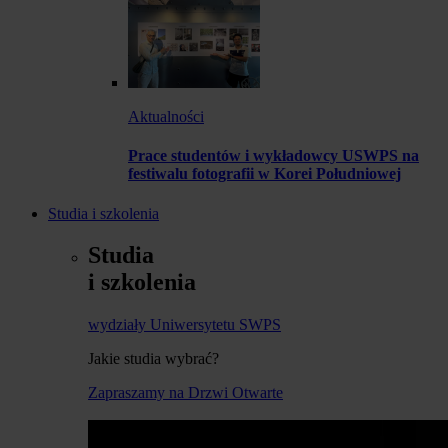
Aktualności
Prace studentów i wykładowcy USWPS na
festiwalu fotografii w Korei Południowej
Studia i szkolenia
Studia
i szkolenia
wydziały Uniwersytetu SWPS
Jakie studia wybrać?
Zapraszamy na Drzwi Otwarte