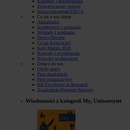
Kampusy i infrastruktura
Zrównoważony rozwój
Sojusz europejski ERUA
Co się u nas dzieje
Aktualności
Konferencje i seminaria
Wykłady i spotkania
Drzwi Otwarte
Co po licencjacie?
Kurs Matura 2026
Nagrody i wyróżnienia
Nowości wydawnicze
Dołącz do nas
Oferty pracy
Pion akademicki
Pion organizacyjny
HR Excellence in Research
Akademicki Program Stażowy
Wiadomości z kategorii
My, Uniwersytet