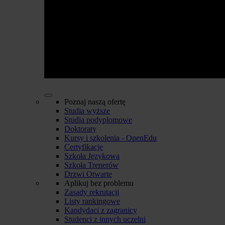
Poznaj naszą ofertę
Studia wyższe
Studia podyplomowe
Doktoraty
Kursy i szkolenia - OpenEdu
Certyfikacje
Szkoła Językowa
Szkoła Trenerów
Drzwi Otwarte
Aplikuj bez problemu
Zasady rekrutacji
Listy rankingowe
Kandydaci z zagranicy
Studenci z innych uczelni