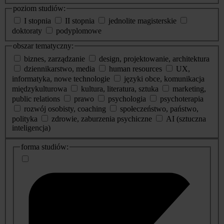
poziom studiów:
I stopnia
II stopnia
jednolite magisterskie
doktoraty
podyplomowe
obszar tematyczny:
biznes, zarządzanie
design, projektowanie, architektura
dziennikarstwo, media
human resources
UX,
informatyka, nowe technologie
języki obce, komunikacja
międzykulturowa
kultura, literatura, sztuka
marketing,
public relations
prawo
psychologia
psychoterapia
rozwój osobisty, coaching
społeczeństwo, państwo,
polityka
zdrowie, zaburzenia psychiczne
AI (sztuczna
inteligencja)
dodatkowe
forma studiów:
informacje
o
studiach