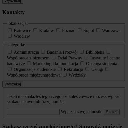
Wyszukaj
Kontakty
lokalizacja:
Katowice
Kraków
Poznań
Sopot
Warszawa
Wrocław
kategoria:
Administracja
Badania i rozwój
Biblioteka
Współpraca z biznesem
Dział Prawny
Instytuty i centra
badawcze
Marketing i komunikacja
Obsługa studenta
Organizacje studenckie
Rekrutacja
Usługi
Współpraca międzynarodowa
Wydziały
Wyszukaj
Jeżeli nie znalazłeś tego czego szukałeś zawsze możesz wpisać
szukane słowo lub frazę poniżej
Wpisz nazwę jednostki
Szukaj
Szukasz czegoś zupełnie innego? Sprawdź, może się